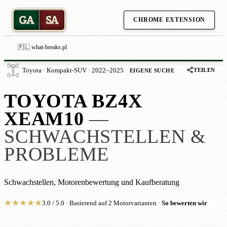
GA
SA
CHROME EXTENSION
🇵🇱 what-breaks.pl
TEILEN
Toyota · Kompakt-SUV · 2022–2025
EIGENE SUCHE
TOYOTA BZ4X
XEAM10
—
SCHWACHSTELLEN &
PROBLEME
Schwachstellen, Motorenbewertung und Kaufberatung
★
★
★
★
★
3.0 / 5.0 · Basierend auf 2 Motorvarianten ·
So bewerten wir