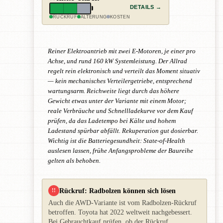
DETAILS →
RÜCKRUF
ALTERUNG
KOSTEN
Reiner Elektroantrieb mit zwei E-Motoren, je einer pro
Achse, und rund 160 kW Systemleistung. Der Allrad
regelt rein elektronisch und verteilt das Moment situativ
— kein mechanisches Verteilergetriebe, entsprechend
wartungsarm. Reichweite liegt durch das höhere
Gewicht etwas unter der Variante mit einem Motor;
reale Verbräuche und Schnellladekurve vor dem Kauf
prüfen, da das Ladetempo bei Kälte und hohem
Ladestand spürbar abfällt. Rekuperation gut dosierbar.
Wichtig ist die Batteriegesundheit: State-of-Health
auslesen lassen, frühe Anfangsprobleme der Baureihe
gelten als behoben.
Rückruf: Radbolzen können sich lösen
!!
Auch die AWD-Variante ist vom Radbolzen-Rückruf
betroffen. Toyota hat 2022 weltweit nachgebessert.
Bei Gebrauchtkauf prüfen, ob der Rückruf