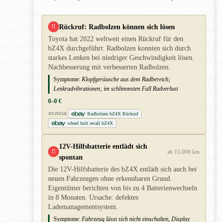
Rückruf: Radbolzen können sich lösen
!!
Toyota hat 2022 weltweit einen Rückruf für den
bZ4X durchgeführt: Radbolzen konnten sich durch
starkes Lenken bei niedriger Geschwindigkeit lösen.
Nachbesserung mit verbesserten Radbolzen.
Symptome:
Klopfgeräusche aus dem Radbereich;
Lenkradvibrationen; im schlimmsten Fall Radverlust
0–0 €
Radbolzen bZ4X Rückruf
ANZEIGE
wheel bolt recall bZ4X
12V-Hilfsbatterie entlädt sich
!!
ab 15.000 km
spontan
Die 12V-Hilfsbatterie des bZ4X entlädt sich auch bei
neuen Fahrzeugen ohne erkennbaren Grund.
Eigentümer berichten von bis zu 4 Batterienwechseln
in 8 Monaten. Ursache: defektes
Lademanagementsystem.
Symptome:
Fahrzeug lässt sich nicht einschalten, Display