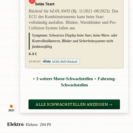
!!
beim Start
Rückruf für bZ4X AWD (Bj. 11/2021–08/2023): Das
ECU des Kombiinstruments kann beim Start
vollständig ausfallen. Blinker, Warnblinker und Pre-
Collision-System fallen aus.
Symptome:
Schwarzes Display beim Start, keine Warn- oder
Kontrollindikatoren, Blinker und Sicherheitssysteme nicht
funktionsfähig
0–0 €
bZ4X-AWD Rückruf:
ANZEIGE
+ 3 weitere Motor-Schwachstellen + Fahrzeug-
Schwachstellen
ALLE SCHWACHSTELLEN ANZEIGEN →
2025
Elektro
· Elektro
· 204 PS