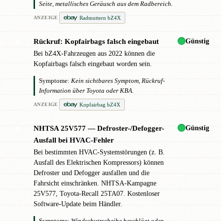
Seite, metallisches Geräusch aus dem Radbereich.
Radmuttern bZ4X
ANZEIGE
Günstig
Rückruf: Kopfairbags falsch eingebaut
✖
Bei bZ4X-Fahrzeugen aus 2022 können die
Kopfairbags falsch eingebaut worden sein.
Symptome:
Kein sichtbares Symptom, Rückruf-
Information über Toyota oder KBA.
Kopfairbag bZ4X
ANZEIGE
Günstig
NHTSA 25V577 — Defroster-/Defogger-
✖
Ausfall bei HVAC-Fehler
Bei bestimmten HVAC-Systemstörungen (z. B.
Ausfall des Elektrischen Kompressors) können
Defroster und Defogger ausfallen und die
Fahrsicht einschränken. NHTSA-Kampagne
25V577, Toyota-Recall 25TA07. Kostenloser
Software-Update beim Händler.
Symptome:
Windschutzscheibe beschlägt oder