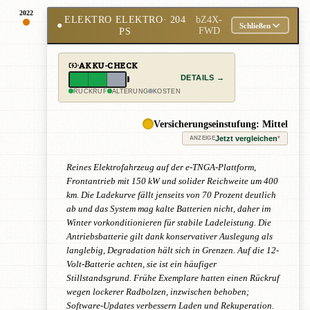
2022
ELEKTRO ELEKTRO
· 204
bZ4X-
●
Schließen
PS
FWD
AKKU-CHECK
DETAILS →
RÜCKRUF
ALTERUNG
KOSTEN
Versicherungseinstufung: Mittel
Jetzt vergleichen
*
ANZEIGE
Reines Elektrofahrzeug auf der e-TNGA-Plattform,
Frontantrieb mit 150 kW und solider Reichweite um 400
km. Die Ladekurve fällt jenseits von 70 Prozent deutlich
ab und das System mag kalte Batterien nicht, daher im
Winter vorkonditionieren für stabile Ladeleistung. Die
Antriebsbatterie gilt dank konservativer Auslegung als
langlebig, Degradation hält sich in Grenzen. Auf die 12-
Volt-Batterie achten, sie ist ein häufiger
Stillstandsgrund. Frühe Exemplare hatten einen Rückruf
wegen lockerer Radbolzen, inzwischen behoben;
Software-Updates verbessern Laden und Rekuperation.