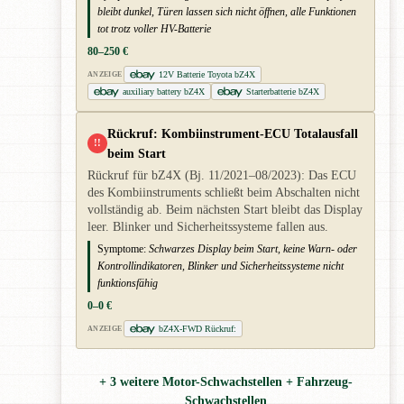
bleibt dunkel, Türen lassen sich nicht öffnen, alle Funktionen
tot trotz voller HV-Batterie
80–250 €
12V Batterie Toyota bZ4X
ANZEIGE
auxiliary battery bZ4X
Starterbatterie bZ4X
Rückruf: Kombiinstrument-ECU Totalausfall
!!
beim Start
Rückruf für bZ4X (Bj. 11/2021–08/2023): Das ECU
des Kombiinstruments schließt beim Abschalten nicht
vollständig ab. Beim nächsten Start bleibt das Display
leer. Blinker und Sicherheitssysteme fallen aus.
Symptome:
Schwarzes Display beim Start, keine Warn- oder
Kontrollindikatoren, Blinker und Sicherheitssysteme nicht
funktionsfähig
0–0 €
bZ4X-FWD Rückruf:
ANZEIGE
+ 3 weitere Motor-Schwachstellen + Fahrzeug-
Schwachstellen