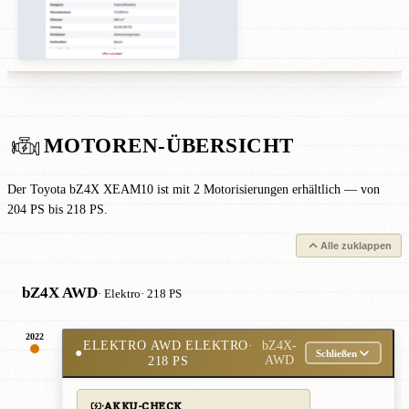
MOTOREN-ÜBERSICHT
Der Toyota bZ4X XEAM10 ist mit 2 Motorisierungen erhältlich — von
204 PS bis 218 PS.
Alle zuklappen
bZ4X AWD
· Elektro
· 218 PS
2022
ELEKTRO AWD ELEKTRO
·
bZ4X-
●
Schließen
218 PS
AWD
AKKU-CHECK