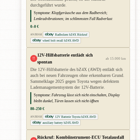
durchgeführt wurde.
Symptome:
Klopfgeräusche aus dem Radbereich;
Lenkradvibrationen; im schlimmsten Fall Radverlust
0–0 €
Radbolzen bZ4X Rückruf
ANZEIGE
wheel bolt recall bZ4X AWD
12V-Hilfsbatterie entlädt sich
!!
ab 15.000 km
spontan
Die 12V-Hilfsbatterie des bZ4X (AWD) entlädt sich
auch bei neuen Fahrzeugen ohne erkennbaren Grund.
Sammelklage 2025 gegen Toyota wegen defektem
Lademanagementsystem der 12V-Batterie.
Symptome:
Fahrzeug lässt sich nicht einschalten, Display
bleibt dunkel, Türen lassen sich nicht öffnen
80–250 €
12V Batterie Toyota bZ4X AWD
ANZEIGE
auxiliary battery bZ4X AWD
Rückruf: Kombiinstrument-ECU Totalausfall