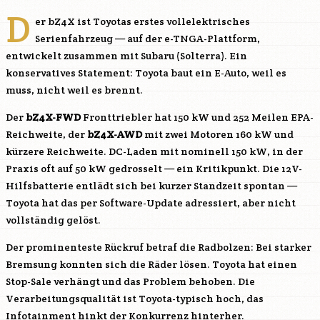
D
er bZ4X ist Toyotas erstes vollelektrisches
Serienfahrzeug — auf der e-TNGA-Plattform,
entwickelt zusammen mit Subaru (Solterra). Ein
konservatives Statement: Toyota baut ein E-Auto, weil es
muss, nicht weil es brennt.
Der
bZ4X-FWD
Fronttriebler hat 150 kW und 252 Meilen EPA-
Reichweite, der
bZ4X-AWD
mit zwei Motoren 160 kW und
kürzere Reichweite. DC-Laden mit nominell 150 kW, in der
Praxis oft auf 50 kW gedrosselt — ein Kritikpunkt. Die 12V-
Hilfsbatterie entlädt sich bei kurzer Standzeit spontan —
Toyota hat das per Software-Update adressiert, aber nicht
vollständig gelöst.
Der prominenteste Rückruf betraf die Radbolzen: Bei starker
Bremsung konnten sich die Räder lösen. Toyota hat einen
Stop-Sale verhängt und das Problem behoben. Die
Verarbeitungsqualität ist Toyota-typisch hoch, das
Infotainment hinkt der Konkurrenz hinterher.