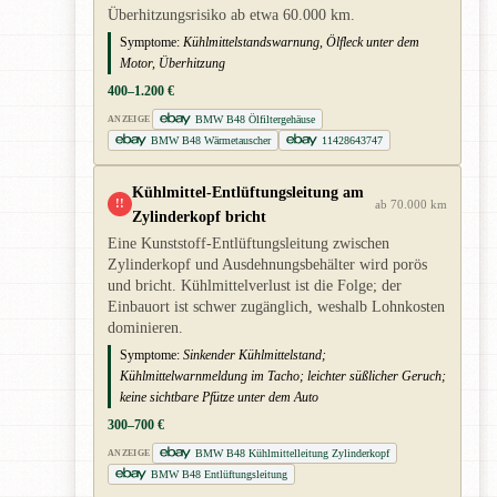
Überhitzungsrisiko ab etwa 60.000 km.
Symptome:
Kühlmittelstandswarnung, Ölfleck unter dem
Motor, Überhitzung
400–1.200 €
BMW B48 Ölfiltergehäuse
ANZEIGE
BMW B48 Wärmetauscher
11428643747
Kühlmittel-Entlüftungsleitung am
!!
ab 70.000 km
Zylinderkopf bricht
Eine Kunststoff-Entlüftungsleitung zwischen
Zylinderkopf und Ausdehnungsbehälter wird porös
und bricht. Kühlmittelverlust ist die Folge; der
Einbauort ist schwer zugänglich, weshalb Lohnkosten
dominieren.
Symptome:
Sinkender Kühlmittelstand;
Kühlmittelwarnmeldung im Tacho; leichter süßlicher Geruch;
keine sichtbare Pfütze unter dem Auto
300–700 €
BMW B48 Kühlmittelleitung Zylinderkopf
ANZEIGE
BMW B48 Entlüftungsleitung