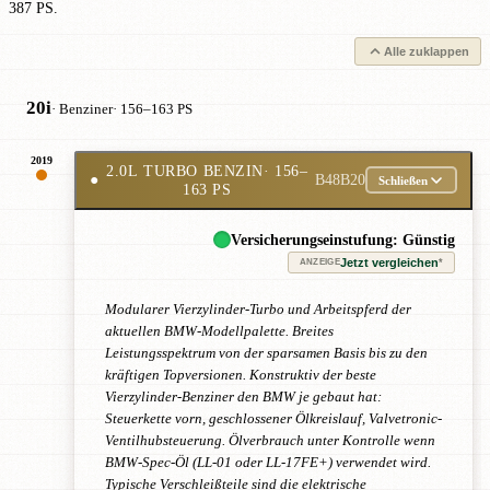
387 PS.
Alle zuklappen
20i
· Benziner
· 156–163 PS
2019
2.0L TURBO BENZIN
· 156–
●
B48B20
Schließen
163 PS
Versicherungseinstufung: Günstig
Jetzt vergleichen
*
ANZEIGE
Modularer Vierzylinder-Turbo und Arbeitspferd der
aktuellen BMW-Modellpalette. Breites
Leistungsspektrum von der sparsamen Basis bis zu den
kräftigen Topversionen. Konstruktiv der beste
Vierzylinder-Benziner den BMW je gebaut hat:
Steuerkette vorn, geschlossener Ölkreislauf, Valvetronic-
Ventilhubsteuerung. Ölverbrauch unter Kontrolle wenn
BMW-Spec-Öl (LL-01 oder LL-17FE+) verwendet wird.
Typische Verschleißteile sind die elektrische