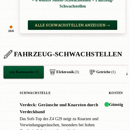
+ 6 weitere Motor-Schwachstellen + Fahrzeug-
Schwachstellen
ALLE SCHWACHSTELLEN ANZEIGEN →
2026
FAHRZEUG-SCHWACHSTELLEN
Karosserie
(2)
Elektronik
(3)
Getriebe
(1)
SCHWACHSTELLE
KOSTEN
Günstig
Verdeck: Geräusche und Knarzton durch
●
Verdeckband
Das Soft-Top des Z4 G29 neigt zu Knarzen und
Verwindungsgeräuschen, besonders bei hohen