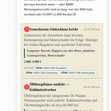
den man fürchten muss — aber BMW-
Wartungsintervalle sind zu lang; wer den B48 liebt,
wechselt alle 10.000-12.000 km das Öl.
Steuerketten-Gleitschiene bricht
!!
ab 60.000 km
Gleitschiene der Steuerkette kann brechen,
Kettensprung und Motorschaden die Folge. Häufiger
bei frühen Baujahren und sportlicher Fahrweise.
Symptome:
Rasseln, Klappern aus dem Motor, plötzlicher
Leistungsverlust, Motorschaden
2.000–4.000 €
BMW B48 Steuerkette
ANZEIGE
BMW B48 Gleitschiene
BMW B48 Kettenspanner
Ölfiltergehäuse undicht —
!!
ab 60.000 km
Kühlmittelverlust
Ölfiltergehäuse mit integriertem Öl-/Wasser-
Wärmetauscher wird undicht. Kühlmittelverlust und
Überhitzungsrisiko ab etwa 60.000 km.