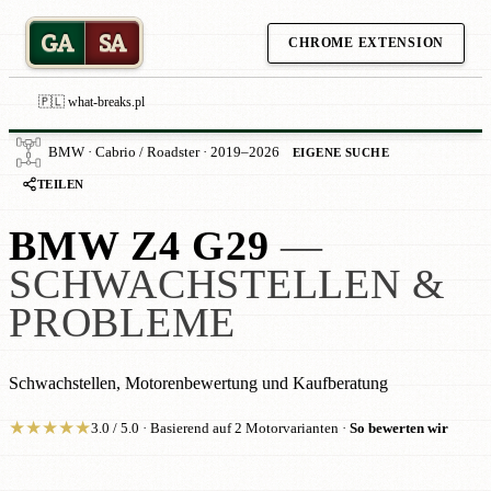
GA
SA
CHROME EXTENSION
🇵🇱 what-breaks.pl
BMW · Cabrio / Roadster · 2019–2026
EIGENE SUCHE
TEILEN
BMW Z4 G29
—
SCHWACHSTELLEN &
PROBLEME
Schwachstellen, Motorenbewertung und Kaufberatung
★
★
★
★
★
3.0 / 5.0 · Basierend auf 2 Motorvarianten ·
So bewerten wir