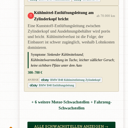
Kühlmittel-Entlüftungsleitung am
!!
ab 70.000 km
Zylinderkopf bricht
Eine Kunststoff-Entlüftungsleitung zwischen
Zylinderkopf und Ausdehnungsbehälter wird porös
und bricht. Kühlmittelverlust ist die Folge; der
Einbauort ist schwer zugänglich, weshalb Lohnkosten
dominieren.
Symptome:
Sinkender Kühlmittelstand;
Kühlmittelwarnmeldung im Tacho; leichter süßlicher Geruch;
keine sichtbare Pfütze unter dem Auto
300–700 €
BMW B48 Kühlmittelleitung Zylinderkopf
ANZEIGE
BMW B48 Entlüftungsleitung
+ 6 weitere Motor-Schwachstellen + Fahrzeug-
Schwachstellen
ALLE SCHWACHSTELLEN ANZEIGEN →