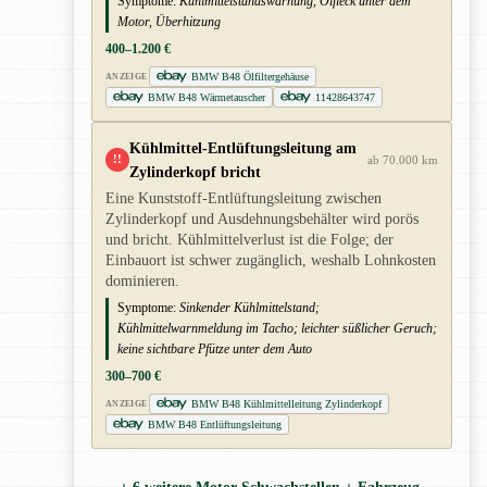
Symptome:
Kühlmittelstandswarnung, Ölfleck unter dem
Motor, Überhitzung
400–1.200 €
BMW B48 Ölfiltergehäuse
ANZEIGE
BMW B48 Wärmetauscher
11428643747
Kühlmittel-Entlüftungsleitung am
!!
ab 70.000 km
Zylinderkopf bricht
Eine Kunststoff-Entlüftungsleitung zwischen
Zylinderkopf und Ausdehnungsbehälter wird porös
und bricht. Kühlmittelverlust ist die Folge; der
Einbauort ist schwer zugänglich, weshalb Lohnkosten
dominieren.
Symptome:
Sinkender Kühlmittelstand;
Kühlmittelwarnmeldung im Tacho; leichter süßlicher Geruch;
keine sichtbare Pfütze unter dem Auto
300–700 €
BMW B48 Kühlmittelleitung Zylinderkopf
ANZEIGE
BMW B48 Entlüftungsleitung