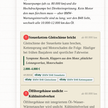
Wasserpumpe (ab ca. 80.000 km) und die
Hochdruckpumpe bei Direkteinspritzung. Kein Motor
den man fürchten muss — aber BMW-
Wartungsintervalle sind zu lang; wer den B48 liebt,
wechselt alle 10.000-12.000 km das Öl.
Steuerketten-Gleitschiene bricht
!!
ab 60.000 km
Gleitschiene der Steuerkette kann brechen,
Kettensprung und Motorschaden die Folge. Häufiger
bei frühen Baujahren und sportlicher Fahrweise.
Symptome:
Rasseln, Klappern aus dem Motor, plötzlicher
Leistungsverlust, Motorschaden
2.000–4.000 €
BMW B48 Steuerkette
ANZEIGE
BMW B48 Gleitschiene
BMW B48 Kettenspanner
Ölfiltergehäuse undicht —
!!
ab 60.000 km
Kühlmittelverlust
Ölfiltergehäuse mit integriertem Öl-/Wasser-
Wärmetauscher wird undicht. Kühlmittelverlust und