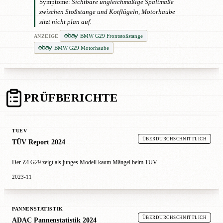
Symptome:
Sichtbare ungleichmäßige Spaltmaße
zwischen Stoßstange und Kotflügeln, Motorhaube
sitzt nicht plan auf.
BMW G29 Frontstoßstange
ANZEIGE
BMW G29 Motorhaube
PRÜFBERICHTE
TUEV
ÜBERDURCHSCHNITTLICH
TÜV Report 2024
Der Z4 G29 zeigt als junges Modell kaum Mängel beim TÜV.
2023-11
PANNENSTATISTIK
ÜBERDURCHSCHNITTLICH
ADAC Pannenstatistik 2024