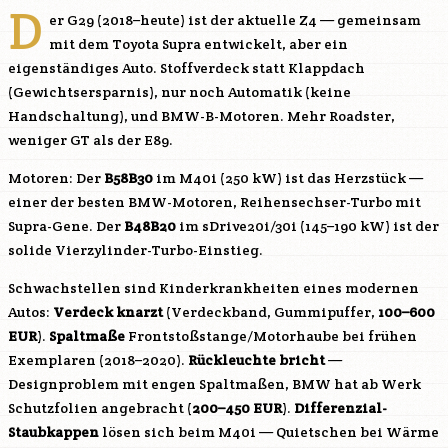
D
er G29 (2018–heute) ist der aktuelle Z4 — gemeinsam
mit dem Toyota Supra entwickelt, aber ein
eigenständiges Auto. Stoffverdeck statt Klappdach
(Gewichtsersparnis), nur noch Automatik (keine
Handschaltung), und BMW-B-Motoren. Mehr Roadster,
weniger GT als der E89.
Motoren: Der
B58B30
im M40i (250 kW) ist das Herzstück —
einer der besten BMW-Motoren, Reihensechser-Turbo mit
Supra-Gene. Der
B48B20
im sDrive20i/30i (145–190 kW) ist der
solide Vierzylinder-Turbo-Einstieg.
Schwachstellen sind Kinderkrankheiten eines modernen
Autos:
Verdeck knarzt
(Verdeckband, Gummipuffer,
100–600
EUR
).
Spaltmaße
Frontstoßstange/Motorhaube bei frühen
Exemplaren (2018–2020).
Rückleuchte bricht
—
Designproblem mit engen Spaltmaßen, BMW hat ab Werk
Schutzfolien angebracht (
200–450 EUR
).
Differenzial-
Staubkappen
lösen sich beim M40i — Quietschen bei Wärme