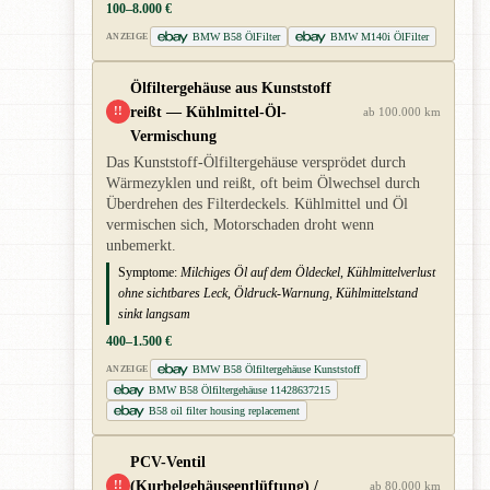
100–8.000 €
BMW B58 ÖlFilter
BMW M140i ÖlFilter
ANZEIGE
Ölfiltergehäuse aus Kunststoff
reißt — Kühlmittel-Öl-
!!
ab 100.000 km
Vermischung
Das Kunststoff-Ölfiltergehäuse versprödet durch
Wärmezyklen und reißt, oft beim Ölwechsel durch
Überdrehen des Filterdeckels. Kühlmittel und Öl
vermischen sich, Motorschaden droht wenn
unbemerkt.
Symptome:
Milchiges Öl auf dem Öldeckel, Kühlmittelverlust
ohne sichtbares Leck, Öldruck-Warnung, Kühlmittelstand
sinkt langsam
400–1.500 €
BMW B58 Ölfiltergehäuse Kunststoff
ANZEIGE
BMW B58 Ölfiltergehäuse 11428637215
B58 oil filter housing replacement
PCV-Ventil
(Kurbelgehäuseentlüftung) /
!!
ab 80.000 km