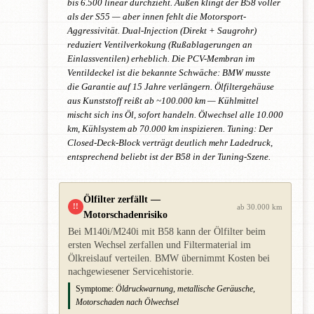
bis 6.500 linear durchzieht. Außen klingt der B58 voller
als der S55 — aber innen fehlt die Motorsport-
Aggressivität. Dual-Injection (Direkt + Saugrohr)
reduziert Ventilverkokung (Rußablagerungen an
Einlassventilen) erheblich. Die PCV-Membran im
Ventildeckel ist die bekannte Schwäche: BMW musste
die Garantie auf 15 Jahre verlängern. Ölfiltergehäuse
aus Kunststoff reißt ab ~100.000 km — Kühlmittel
mischt sich ins Öl, sofort handeln. Ölwechsel alle 10.000
km, Kühlsystem ab 70.000 km inspizieren. Tuning: Der
Closed-Deck-Block verträgt deutlich mehr Ladedruck,
entsprechend beliebt ist der B58 in der Tuning-Szene.
Ölfilter zerfällt —
!!
ab 30.000 km
Motorschadenrisiko
Bei M140i/M240i mit B58 kann der Ölfilter beim
ersten Wechsel zerfallen und Filtermaterial im
Ölkreislauf verteilen. BMW übernimmt Kosten bei
nachgewiesener Servicehistorie.
Symptome:
Öldruckwarnung, metallische Geräusche,
Motorschaden nach Ölwechsel