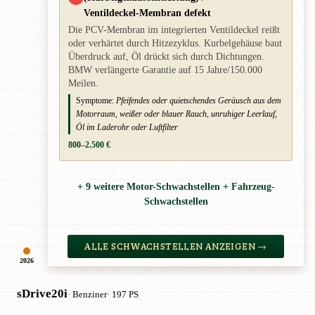
Ventildeckel-Membran defekt
Die PCV-Membran im integrierten Ventildeckel reißt
oder verhärtet durch Hitzezyklus. Kurbelgehäuse baut
Überdruck auf, Öl drückt sich durch Dichtungen.
BMW verlängerte Garantie auf 15 Jahre/150.000
Meilen.
Symptome:
Pfeifendes oder quietschendes Geräusch aus dem
Motorraum, weißer oder blauer Rauch, unruhiger Leerlauf,
Öl im Laderohr oder Luftfilter
800–2.500 €
+ 9 weitere Motor-Schwachstellen + Fahrzeug-
Schwachstellen
ALLE SCHWACHSTELLEN ANZEIGEN →
2026
sDrive20i
· Benziner
· 197 PS