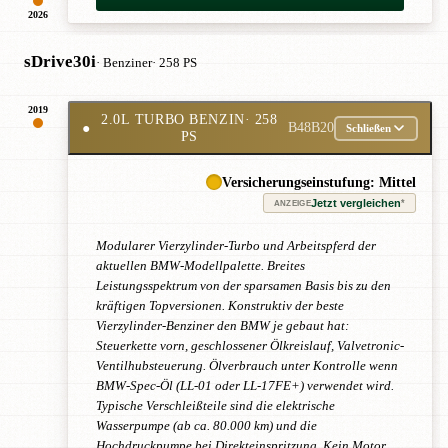
2026
sDrive30i
· Benziner
· 258 PS
2019
2.0L TURBO BENZIN
· 258
●
B48B20
Schließen
PS
Versicherungseinstufung: Mittel
Jetzt vergleichen
*
ANZEIGE
Modularer Vierzylinder-Turbo und Arbeitspferd der
aktuellen BMW-Modellpalette. Breites
Leistungsspektrum von der sparsamen Basis bis zu den
kräftigen Topversionen. Konstruktiv der beste
Vierzylinder-Benziner den BMW je gebaut hat:
Steuerkette vorn, geschlossener Ölkreislauf, Valvetronic-
Ventilhubsteuerung. Ölverbrauch unter Kontrolle wenn
BMW-Spec-Öl (LL-01 oder LL-17FE+) verwendet wird.
Typische Verschleißteile sind die elektrische
Wasserpumpe (ab ca. 80.000 km) und die
Hochdruckpumpe bei Direkteinspritzung. Kein Motor