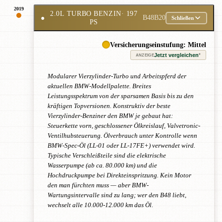
2019
2.0L TURBO BENZIN
· 197
●
B48B20
Schließen
PS
Versicherungseinstufung: Mittel
Jetzt vergleichen
*
ANZEIGE
Modularer Vierzylinder-Turbo und Arbeitspferd der
aktuellen BMW-Modellpalette. Breites
Leistungsspektrum von der sparsamen Basis bis zu den
kräftigen Topversionen. Konstruktiv der beste
Vierzylinder-Benziner den BMW je gebaut hat:
Steuerkette vorn, geschlossener Ölkreislauf, Valvetronic-
Ventilhubsteuerung. Ölverbrauch unter Kontrolle wenn
BMW-Spec-Öl (LL-01 oder LL-17FE+) verwendet wird.
Typische Verschleißteile sind die elektrische
Wasserpumpe (ab ca. 80.000 km) und die
Hochdruckpumpe bei Direkteinspritzung. Kein Motor
den man fürchten muss — aber BMW-
Wartungsintervalle sind zu lang; wer den B48 liebt,
wechselt alle 10.000-12.000 km das Öl.