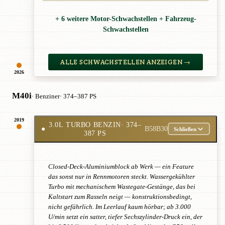
+ 6 weitere Motor-Schwachstellen + Fahrzeug-
Schwachstellen
ALLE SCHWACHSTELLEN ANZEIGEN →
2026
M40i
· Benziner
· 374–387 PS
2019
3.0L TURBO BENZIN
· 374–
●
B58B30
Schließen
387 PS
Closed-Deck-Aluminiumblock ab Werk — ein Feature
das sonst nur in Rennmotoren steckt. Wassergekühlter
Turbo mit mechanischem Wastegate-Gestänge, das bei
Kaltstart zum Rasseln neigt — konstruktionsbedingt,
nicht gefährlich. Im Leerlauf kaum hörbar; ab 3.000
U/min setzt ein satter, tiefer Sechszylinder-Druck ein, der