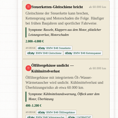
Steuerketten-Gleitschiene bricht
!!
ab 60.000 km
Gleitschiene der Steuerkette kann brechen,
Kettensprung und Motorschaden die Folge. Häufiger
bei frühen Baujahren und sportlicher Fahrweise.
Symptome:
Rasseln, Klappern aus dem Motor, plötzlicher
Leistungsverlust, Motorschaden
2.000–4.000 €
BMW B48 Steuerkette
ANZEIGE
BMW B48 Gleitschiene
BMW B48 Kettenspanner
Ölfiltergehäuse undicht —
!!
ab 60.000 km
Kühlmittelverlust
Ölfiltergehäuse mit integriertem Öl-/Wasser-
Wärmetauscher wird undicht. Kühlmittelverlust und
Überhitzungsrisiko ab etwa 60.000 km.
Symptome:
Kühlmittelstandswarnung, Ölfleck unter dem
Motor, Überhitzung
400–1.200 €
BMW B48 Ölfiltergehäuse
ANZEIGE
BMW B48 Wärmetauscher
11428643747