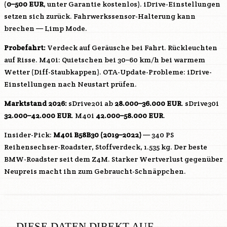
(
0–500 EUR
, unter Garantie kostenlos). iDrive-Einstellungen
setzen sich zurück. Fahrwerkssensor-Halterung kann
brechen — Limp Mode.
Probefahrt:
Verdeck auf Geräusche bei Fahrt. Rückleuchten
auf Risse. M40i: Quietschen bei 30–60 km/h bei warmem
Wetter (Diff-Staubkappen). OTA-Update-Probleme: iDrive-
Einstellungen nach Neustart prüfen.
Marktstand 2026:
sDrive20i ab
28.000–36.000 EUR
. sDrive30i
32.000–42.000 EUR
. M40i
42.000–58.000 EUR
.
Insider-Pick:
M40i
B58B30
(2019–2022)
— 340 PS
Reihensechser-Roadster, Stoffverdeck, 1.535 kg. Der beste
BMW-Roadster seit dem Z4M. Starker Wertverlust gegenüber
Neupreis macht ihn zum Gebraucht-Schnäppchen.
DIESE DATEN DIREKT AUF