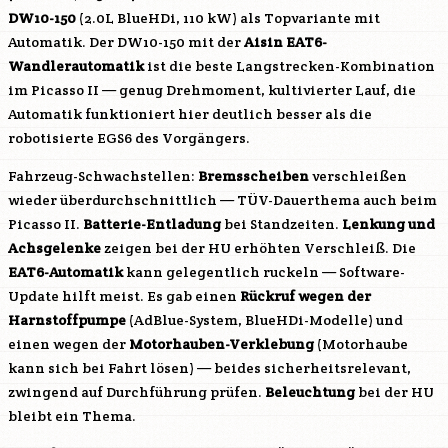
DW10-150
(2.0L BlueHDi, 110 kW) als Topvariante mit
Automatik. Der
DW10-150
mit der
Aisin EAT6-
Wandlerautomatik
ist die beste Langstrecken-Kombination
im Picasso II — genug Drehmoment, kultivierter Lauf, die
Automatik funktioniert hier deutlich besser als die
robotisierte EGS6 des Vorgängers.
Fahrzeug-Schwachstellen:
Bremsscheiben
verschleißen
wieder überdurchschnittlich — TÜV-Dauerthema auch beim
Picasso II.
Batterie-Entladung
bei Standzeiten.
Lenkung und
Achsgelenke
zeigen bei der HU erhöhten Verschleiß. Die
EAT6-Automatik
kann gelegentlich ruckeln — Software-
Update hilft meist. Es gab einen
Rückruf wegen der
Harnstoffpumpe
(AdBlue-System, BlueHDi-Modelle) und
einen wegen der
Motorhauben-Verklebung
(Motorhaube
kann sich bei Fahrt lösen) — beides sicherheitsrelevant,
zwingend auf Durchführung prüfen.
Beleuchtung
bei der HU
bleibt ein Thema.