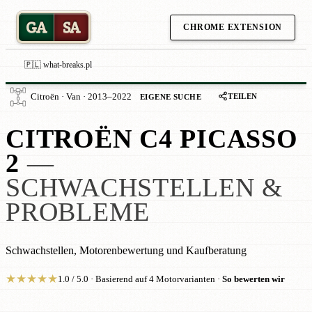
GA
SA
CHROME EXTENSION
🇵🇱 what-breaks.pl
TEILEN
Citroën · Van · 2013–2022
EIGENE SUCHE
CITROËN C4 PICASSO
2
—
SCHWACHSTELLEN &
PROBLEME
Schwachstellen, Motorenbewertung und Kaufberatung
★
★
★
★
★
1.0 / 5.0 · Basierend auf 4 Motorvarianten ·
So bewerten wir