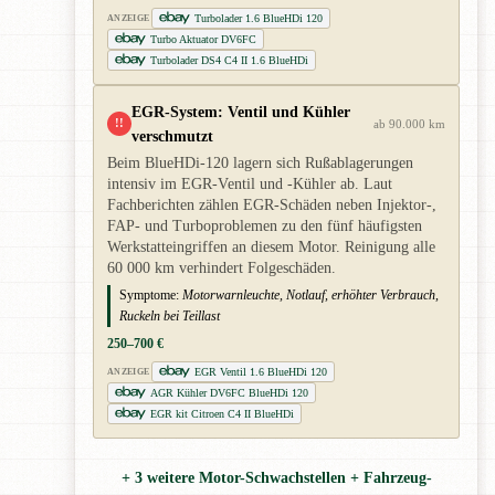
Turbolader 1.6 BlueHDi 120
ANZEIGE
Turbo Aktuator DV6FC
Turbolader DS4 C4 II 1.6 BlueHDi
EGR-System: Ventil und Kühler
!!
ab 90.000 km
verschmutzt
Beim BlueHDi-120 lagern sich Rußablagerungen
intensiv im EGR-Ventil und -Kühler ab. Laut
Fachberichten zählen EGR-Schäden neben Injektor-,
FAP- und Turboproblemen zu den fünf häufigsten
Werkstatteingriffen an diesem Motor. Reinigung alle
60 000 km verhindert Folgeschäden.
Symptome:
Motorwarnleuchte, Notlauf, erhöhter Verbrauch,
Ruckeln bei Teillast
250–700 €
EGR Ventil 1.6 BlueHDi 120
ANZEIGE
AGR Kühler DV6FC BlueHDi 120
EGR kit Citroen C4 II BlueHDi
+ 3 weitere Motor-Schwachstellen + Fahrzeug-