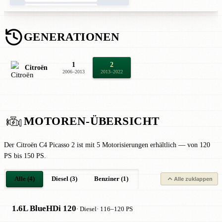
GENERATIONEN
1
2
Citroën
2006–2013
2013–2022
MOTOREN-ÜBERSICHT
Der Citroën C4 Picasso 2 ist mit 5 Motorisierungen erhältlich — von 120
PS bis 150 PS.
Alle (4)
Diesel (3)
Benziner (1)
Alle zuklappen
1.6L BlueHDi 120
· Diesel
· 116–120 PS