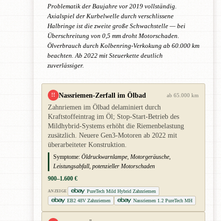
Problematik der Baujahre vor 2019 vollständig.
Axialspiel der Kurbelwelle durch verschlissene
Halbringe ist die zweite große Schwachstelle — bei
Überschreitung von 0,5 mm droht Motorschaden.
Ölverbrauch durch Kolbenring-Verkokung ab 60.000 km
beachten. Ab 2022 mit Steuerkette deutlich
zuverlässiger.
Nassriemen-Zerfall im Ölbad
!!
ab 65.000 km
Zahnriemen im Ölbad delaminiert durch
Kraftstoffeintrag im Öl; Stop-Start-Betrieb des
Mildhybrid-Systems erhöht die Riemenbelastung
zusätzlich. Neuere Gen3-Motoren ab 2022 mit
überarbeiteter Konstruktion.
Symptome:
Öldruckwarnlampe, Motorgeräusche,
Leistungsabfall, potenzieller Motorschaden
900–1.600 €
PureTech Mild Hybrid Zahnriemen
ANZEIGE
EB2 48V Zahnriemen
Nassriemen 1.2 PureTech MH