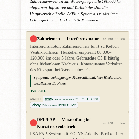
Zahnriemenwechsel mit Wasserpumpe alle 160.000 km
einplanen. Injektoren und Turbolader sind die
Hauptverschleißteile. AdBlue-System als zusätzliche
Fehlerquelle bei den BlueHDi-Versionen.
Zahnriemen — Interferenzmotor
!!
ab 100.000 km
Interferenzmotor: Zahnriemenriss führt zu Kolben-
Ventil-Kollision. Hersteller empfiehlt 80.000–
120.000 km oder 5 Jahre. Gebrauchte C5 II häufig
ohne lückenlosen Nachweis. Konsequentes Vorhalten
des Kits spart bei Werkstattbesuch.
Symptome:
Schlagartiger Motorstillstand, kein Wiederstart,
metallisches Dröhnen.
350–650 €
Zahnriemensatz C5 II 2.0 HDi 150
ANZEIGE
Zahnriemen DW10 110kW
DPF/FAP — Verstopfung bei
!!
ab 120.000 km
Kurzstreckenbetrieb
PSA FAP-System mit EOLYS-Additiv: Partikelfilter