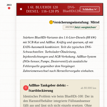
2013
1.6L BLUEHDI 120
DV6-
✖
Schließen
DIESEL
· 116–120 PS
BlueHDi120
Versicherungseinstufung: Mittel
Jetzt vergleichen
*
ANZEIGE
Stärkere BlueHDi-Variante des 1.6-Liter-Diesels (88 kW)
mit SCR-Kat und AdBlue. Kräftig und sparsam, oft mit
EAT6-Automatik kombiniert. Teilt die typischen DV6-
Schwachstellen: Turbolader-Ölzuleitung,
Injektordichtungen und AGR-Verkokung. AdBlue-System
(NOx-Sensor, Pumpe, Dosierventil) als zusätzliche
Fehlerquelle gegenüber dem Vorgänger.
Zahnriemenwechsel nach Herstellervorgabe einhalten.
AdBlue-Tankgeber defekt –
!!
ab 80.000 km
Startblockierung
Identisches Problem wie beim BlueHDi-100: Der in
den Harnstoffbehälter integrierte Füllstandssensor
fällt aus und lässt sich nicht einzeln ersetzen. Ohne