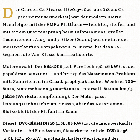
D
er Citroën C4 Picasso II (2013–2022, ab 2018 als C4
SpaceTourer vermarktet) war der modernisierte
Nachfolger mit der EMP2-Plattform — leichter, steifer, und
mit einem Quantensprung beim Infotainment (großer
Touchscreen). Als 5- und 7-Sitzer (Grand) war er einer der
meistverkauften Kompaktvans in Europa, bis das SUV-
Segment die Van-Klasse kannibalisierte.
Motorenwahl: Der
EB2-DTS
(1.2L PureTech 130, 96 kW) ist der
populärste Benziner — und bringt das
Nassriemen-Problem
mit. Zahnriemen im Ölbad, prophylaktischer Wechsel
700–
800 €
, Motorschaden
5.000–8.000 €
. Intervall:
80.000 km / 5
Jahre
(Werkstattempfehlung). Der Motor passt
leistungstechnisch zum Picasso, aber das Nassriemen-
Risiko bleibt der Elefant im Raum.
Diesel:
DV6-BlueHDi120
(1.6L, 88 kW) ist die meistverkaufte
Variante — AdBlue-System, Steuerkette, solide.
DW10-136
(2.0L HDi, 103 kW) als Handschalter-Version und der