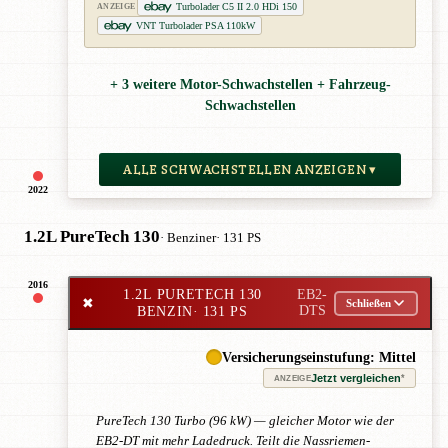
Turbolader C5 II 2.0 HDi 150
ANZEIGE
VNT Turbolader PSA 110kW
+ 3 weitere Motor-Schwachstellen + Fahrzeug-
Schwachstellen
ALLE SCHWACHSTELLEN ANZEIGEN ▾
2022
1.2L PureTech 130
· Benziner
· 131 PS
2016
1.2L PURETECH 130
EB2-
✖
Schließen
BENZIN
· 131 PS
DTS
Versicherungseinstufung: Mittel
Jetzt vergleichen
*
ANZEIGE
PureTech 130 Turbo (96 kW) — gleicher Motor wie der
EB2-DT mit mehr Ladedruck. Teilt die Nassriemen-