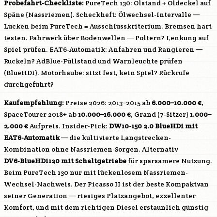
Probefahrt-Checkliste:
PureTech 130: Ölstand + Öldeckel auf
Späne (Nassriemen). Scheckheft: Ölwechsel-Intervalle —
Lücken beim PureTech = Ausschlusskriterium. Bremsen hart
testen. Fahrwerk über Bodenwellen — Poltern? Lenkung auf
Spiel prüfen. EAT6-Automatik: Anfahren und Rangieren —
Ruckeln? AdBlue-Füllstand und Warnleuchte prüfen
(BlueHDi). Motorhaube: sitzt fest, kein Spiel? Rückrufe
durchgeführt?
Kaufempfehlung:
Preise 2026: 2013–2015 ab
6.000–10.000 €
,
SpaceTourer 2018+ ab
10.000–16.000 €
, Grand (7-Sitzer)
1.000–
2.000 €
Aufpreis. Insider-Pick:
DW10-150
2.0 BlueHDi mit
EAT6-Automatik
— die kultivierte Langstrecken-
Kombination ohne Nassriemen-Sorgen. Alternativ
DV6-BlueHDi120
mit Schaltgetriebe
für sparsamere Nutzung.
Beim PureTech 130 nur mit lückenlosem Nassriemen-
Wechsel-Nachweis. Der Picasso II ist der beste Kompaktvan
seiner Generation — riesiges Platzangebot, exzellenter
Komfort, und mit dem richtigen Diesel erstaunlich günstig