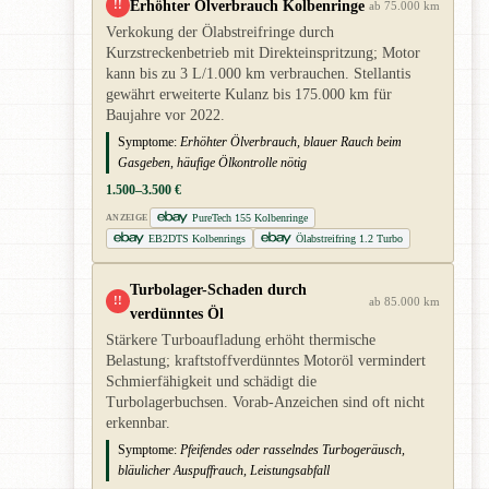
Erhöhter Ölverbrauch Kolbenringe
!!
ab 75.000 km
Verkokung der Ölabstreifringe durch
Kurzstreckenbetrieb mit Direkteinspritzung; Motor
kann bis zu 3 L/1.000 km verbrauchen. Stellantis
gewährt erweiterte Kulanz bis 175.000 km für
Baujahre vor 2022.
Symptome:
Erhöhter Ölverbrauch, blauer Rauch beim
Gasgeben, häufige Ölkontrolle nötig
1.500–3.500 €
PureTech 155 Kolbenringe
ANZEIGE
EB2DTS Kolbenrings
Ölabstreifring 1.2 Turbo
Turbolager-Schaden durch
!!
ab 85.000 km
verdünntes Öl
Stärkere Turboaufladung erhöht thermische
Belastung; kraftstoffverdünntes Motoröl vermindert
Schmierfähigkeit und schädigt die
Turbolagerbuchsen. Vorab-Anzeichen sind oft nicht
erkennbar.
Symptome:
Pfeifendes oder rasselndes Turbogeräusch,
bläulicher Auspuffrauch, Leistungsabfall