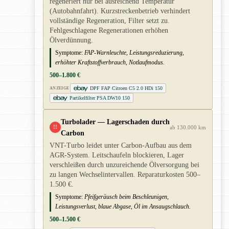
regeneriert nur bei ausreichend Temperatur
(Autobahnfahrt). Kurzstreckenbetrieb verhindert
vollständige Regeneration, Filter setzt zu.
Fehlgeschlagene Regenerationen erhöhen
Ölverdünnung.
Symptome:
FAP-Warnleuchte, Leistungsreduzierung,
erhöhter Kraftstoffverbrauch, Notlaufmodus.
500–1.800 €
DPF FAP Citroen C5 2.0 HDi 150
ANZEIGE
Partikelfilter PSA DW10 150
Turbolader — Lagerschaden durch
!!
ab 130.000 km
Carbon
VNT-Turbo leidet unter Carbon-Aufbau aus dem
AGR-System. Leitschaufeln blockieren, Lager
verschleißen durch unzureichende Ölversorgung bei
zu langen Wechselintervallen. Reparaturkosten 500–
1.500 €.
Symptome:
Pfeifgeräusch beim Beschleunigen,
Leistungsverlust, blaue Abgase, Öl im Ansaugschlauch.
500–1.500 €