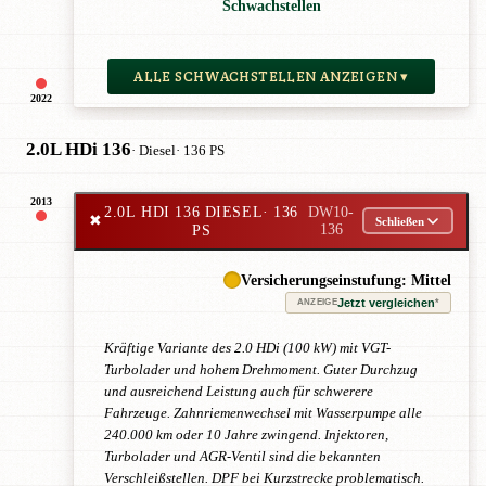
Schwachstellen
ALLE SCHWACHSTELLEN ANZEIGEN ▾
2022
2.0L HDi 136
· Diesel
· 136 PS
2013
2.0L HDI 136 DIESEL
· 136
DW10-
✖
Schließen
PS
136
Versicherungseinstufung: Mittel
Jetzt vergleichen
*
ANZEIGE
Kräftige Variante des 2.0 HDi (100 kW) mit VGT-
Turbolader und hohem Drehmoment. Guter Durchzug
und ausreichend Leistung auch für schwerere
Fahrzeuge. Zahnriemenwechsel mit Wasserpumpe alle
240.000 km oder 10 Jahre zwingend. Injektoren,
Turbolader und AGR-Ventil sind die bekannten
Verschleißstellen. DPF bei Kurzstrecke problematisch.