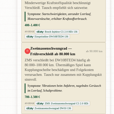
Minderwertige Kraftstoffqualität beschleunigt
Verschleiß. Tausch empfiehlt sich satzweise.
Symptome:
Startschwierigkeiten, unrunder Leerlauf,
Motorwarnleuchte, erhöhter Kraftstoffverbrauch.
400–1.400 €
Bosch Injektor C5 2.0 HDi 136
ANZEIGE
Einspritzdüse DW10BTED4 136
Zweimassenschwungrad —
!!
ab 90.000 km
Frühverschleiß ab 80.000 km
ZMS verschleißt bei DW10BTED4 häufig ab
80.000–100.000 km. Übermäßiges Spiel kann
Kupplungsscheibe beschädigen und Folgekosten
verursachen. Tausch nur zusammen mit Kupplungskit
sinnvoll.
Symptome:
Vibrationen beim Anfahren, nagelndes Geräusch
im Leerlauf, Schaltprobleme.
700–1.500 €
ZMS Zweimassenschwungrad C5 2.0 HDi
ANZEIGE
Zweimassenschwungrad DW10 136