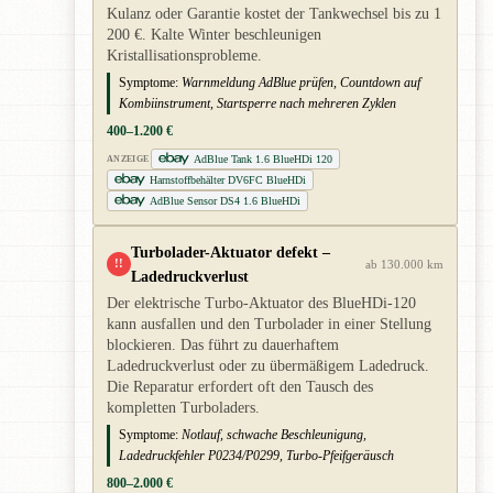
Kulanz oder Garantie kostet der Tankwechsel bis zu 1
200 €. Kalte Winter beschleunigen
Kristallisationsprobleme.
Symptome:
Warnmeldung AdBlue prüfen, Countdown auf
Kombiinstrument, Startsperre nach mehreren Zyklen
400–1.200 €
AdBlue Tank 1.6 BlueHDi 120
ANZEIGE
Harnstoffbehälter DV6FC BlueHDi
AdBlue Sensor DS4 1.6 BlueHDi
Turbolader-Aktuator defekt –
!!
ab 130.000 km
Ladedruckverlust
Der elektrische Turbo-Aktuator des BlueHDi-120
kann ausfallen und den Turbolader in einer Stellung
blockieren. Das führt zu dauerhaftem
Ladedruckverlust oder zu übermäßigem Ladedruck.
Die Reparatur erfordert oft den Tausch des
kompletten Turboladers.
Symptome:
Notlauf, schwache Beschleunigung,
Ladedruckfehler P0234/P0299, Turbo-Pfeifgeräusch
800–2.000 €