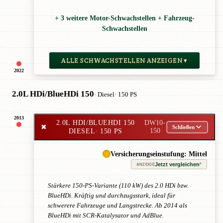
+ 3 weitere Motor-Schwachstellen + Fahrzeug-
Schwachstellen
ALLE SCHWACHSTELLEN ANZEIGEN ▾
2022
2.0L HDi/BlueHDi 150
· Diesel
· 150 PS
2013
2.0L HDI/BLUEHDI 150
DW10-
✖
Schließen
DIESEL
· 150 PS
150
Versicherungseinstufung: Mittel
Jetzt vergleichen
*
ANZEIGE
Stärkere 150-PS-Variante (110 kW) des 2.0 HDi bzw.
BlueHDi. Kräftig und durchzugsstark, ideal für
schwerere Fahrzeuge und Langstrecke. Ab 2014 als
BlueHDi mit SCR-Katalysator und AdBlue.