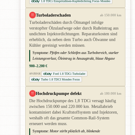
1.8 TDCi Einspritzdüsen-Kupferdichtring Focus Mondeo
Turboladerschaden
!!
ab 150.000 km
Turboladerschäden durch Ölmangel infolge
verstopfter Ölzulaufwege oder durch Rußeintrag aus
undichten Injektordichtungen. Reparaturkosten sind
erheblich, da neben dem Turbo auch Ölwanne und
Kühler gereinigt werden müssen.
Symptome:
Pfeifen oder Schleifen aus Turbobereich, starker
Leistungsverlust, Öleintrag in Ansaugtrakt, blaue Abgase
900–2.200 €
Ford 1.8 TDCi Turbolader
ANZEIGE
Turbo 1.8 TDCI Mondeo Focus
Hochdruckpumpe defekt
!!
ab 180.000 km
Die Hochdruckpumpe des 1,8 TDCi versagt häufig
zwischen 150.000 und 220.000 km. Metallabrieb
kontaminiert dabei Kraftstoffsystem und Injektoren,
weshalb oft das gesamte Common-Rail-System
erneuert werden muss.
Symptome:
Motor stirbt plötzlich ab, blinkende