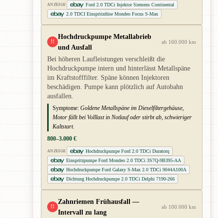
Ford 2.0 TDCi Injektor Siemens Continental
ANZEIGE
2.0 TDCI Einspritzdüse Mondeo Focus S-Max
Hochdruckpumpe Metallabrieb
!!
ab 160.000 km
und Ausfall
Bei höheren Laufleistungen verschleißt die
Hochdruckpumpe intern und hinterlässt Metallspäne
im Kraftstofffilter. Späne können Injektoren
beschädigen. Pumpe kann plötzlich auf Autobahn
ausfallen.
Symptome:
Goldene Metallspäne im Dieselfiltergehäuse,
Motor fällt bei Volllast in Notlauf oder stirbt ab, schwieriger
Kaltstart.
800–3.000 €
Hochdruckpumpe Ford 2.0 TDCi Duratorq
ANZEIGE
Einspritzpumpe Ford Mondeo 2.0 TDCi 3S7Q-9B395-AA
Hochdruckpumpe Ford Galaxy S-Max 2.0 TDCi 9044A100A
Dichtung Hochdruckpumpe 2.0 TDCi Delphi 7190-266
Zahnriemen Frühausfall —
!!
ab 100.000 km
Intervall zu lang