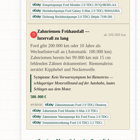
Einspritzpumpe Ford Mondeo 2.0 TDCi 3S7Q-9B395-AA
Hochdruckpumpe Ford Galaxy S-Max 2.0 TDCi 9044A100A
Dichtung Hochdruckpumpe 2.0 TDCi Delphi 7190-266
Zahnriemen Frühausfall —
!!
ab 100.000 km
Intervall zu lang
Ford gibt 200.000 km oder 10 Jahre als
Wechselintervall an (Automatik: 100.000 km).
Zahnriemen bereits bei 99.000 km mit 15 cm
fehlenden Zähnen dokumentiert. Riemenabriss
zerstört Kipphebel und Nockenwelle.
Symptome:
Kein Vorwarnsymptom bei Riemenriss —
schlagartiger Motorstillstand auf der Autobahn, lautes
Schlagen aus dem Motor.
500–900 €
Zahnriemensatz Ford 2.0 TDCi Duratorq
ANZEIGE
Zahnriemen Ford Mondeo S-Max 2.0 TDCi
Zahnriemen Wasserpumpe Kit Ford Focus 2.0 TDCi
Steuerzeitenwerkzeug Ford 2.0 TDCi 2.2 TDCi