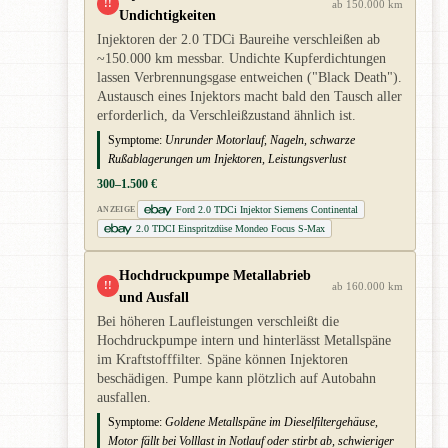
!!
ab 150.000 km
Undichtigkeiten
Injektoren der 2.0 TDCi Baureihe verschleißen ab
~150.000 km messbar. Undichte Kupferdichtungen
lassen Verbrennungsgase entweichen ("Black Death").
Austausch eines Injektors macht bald den Tausch aller
erforderlich, da Verschleißzustand ähnlich ist.
Symptome:
Unrunder Motorlauf, Nageln, schwarze
Rußablagerungen um Injektoren, Leistungsverlust
300–1.500 €
Ford 2.0 TDCi Injektor Siemens Continental
ANZEIGE
2.0 TDCI Einspritzdüse Mondeo Focus S-Max
Hochdruckpumpe Metallabrieb
!!
ab 160.000 km
und Ausfall
Bei höheren Laufleistungen verschleißt die
Hochdruckpumpe intern und hinterlässt Metallspäne
im Kraftstofffilter. Späne können Injektoren
beschädigen. Pumpe kann plötzlich auf Autobahn
ausfallen.
Symptome:
Goldene Metallspäne im Dieselfiltergehäuse,
Motor fällt bei Volllast in Notlauf oder stirbt ab, schwieriger