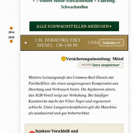
+ 7 weitere Motor-Schwachstellen + Fahrzeug-
Schwachstellen
ALLE SCHWACHSTELLEN ANZEIGEN ▾
2014
2010
2.0L DURATORQ TDCI
●
UFBA
Schließen
DIESEL
· 136–140 PS
Versicherungseinstufung: Mittel
Jetzt vergleichen
*
ANZEIGE
Mittlere Leistungsstufe des Common-Rail-Diesels mit
Partikelfilter, die einen ausgewogenen Kompromiss aus
Durchzug und Verbrauch bietet. Die Injektoren altern,
das AGR-Ventil neigt zur Verkokung. Bei häufiger
Kurzstrecke macht der Filter Ärger und regeneriert
schlecht. Unter Langstreckenfahrern gilt die Maschine
als ausdauernd und gut beherrschbar.
Injektor-Verschleiß und