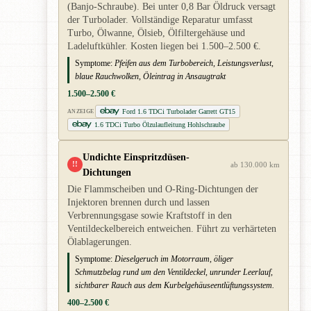
(Banjo-Schraube). Bei unter 0,8 Bar Öldruck versagt
der Turbolader. Vollständige Reparatur umfasst
Turbo, Ölwanne, Ölsieb, Ölfiltergehäuse und
Ladeluftkühler. Kosten liegen bei 1.500–2.500 €.
Symptome:
Pfeifen aus dem Turbobereich, Leistungsverlust,
blaue Rauchwolken, Öleintrag in Ansaugtrakt
1.500–2.500 €
Ford 1.6 TDCi Turbolader Garrett GT15
ANZEIGE
1.6 TDCi Turbo Ölzulaufleitung Hohlschraube
Undichte Einspritzdüsen-
!!
ab 130.000 km
Dichtungen
Die Flammscheiben und O-Ring-Dichtungen der
Injektoren brennen durch und lassen
Verbrennungsgase sowie Kraftstoff in den
Ventildeckelbereich entweichen. Führt zu verhärteten
Ölablagerungen.
Symptome:
Dieselgeruch im Motorraum, öliger
Schmutzbelag rund um den Ventildeckel, unrunder Leerlauf,
sichtbarer Rauch aus dem Kurbelgehäuseentlüftungssystem.
400–2.500 €