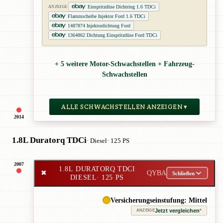
Einspritzdüse Dichtring 1.6 TDCi
ANZEIGE
Flammscheibe Injektor Ford 1.6 TDCi
1487874 Injektordichtung Ford
1364862 Dichtung Einspritzdüse Ford TDCi
+ 5 weitere Motor-Schwachstellen + Fahrzeug-
Schwachstellen
ALLE SCHWACHSTELLEN ANZEIGEN ▾
2014
1.8L Duratorq TDCi
· Diesel
· 125 PS
2007
1.8L DURATORQ TDCI
✖
QYBA
Schließen
DIESEL
· 125 PS
Versicherungseinstufung: Mittel
Jetzt vergleichen
*
ANZEIGE