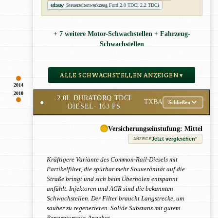
Steuerzeitenwerkzeug Ford 2.0 TDCi 2.2 TDCi
+ 7 weitere Motor-Schwachstellen + Fahrzeug-
Schwachstellen
ALLE SCHWACHSTELLEN ANZEIGEN ▾
2014
2010
2.0L DURATORQ TDCI
●
TXBA
Schließen
DIESEL
· 163 PS
Versicherungseinstufung: Mittel
Jetzt vergleichen
*
ANZEIGE
Kräftigere Variante des Common-Rail-Diesels mit
Partikelfilter, die spürbar mehr Souveränität auf die
Straße bringt und sich beim Überholen entspannt
anfühlt. Injektoren und AGR sind die bekannten
Schwachstellen. Der Filter braucht Langstrecke, um
sauber zu regenerieren. Solide Substanz mit gutem