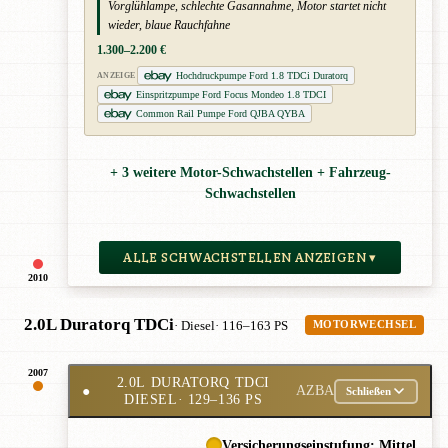
Vorglühlampe, schlechte Gasannahme, Motor startet nicht
wieder, blaue Rauchfahne
1.300–2.200 €
Hochdruckpumpe Ford 1.8 TDCi Duratorq
ANZEIGE
Einspritzpumpe Ford Focus Mondeo 1.8 TDCI
Common Rail Pumpe Ford QJBA QYBA
+ 3 weitere Motor-Schwachstellen + Fahrzeug-
Schwachstellen
ALLE SCHWACHSTELLEN ANZEIGEN ▾
2010
2.0L Duratorq TDCi
· Diesel
· 116–163 PS
MOTORWECHSEL
2007
2.0L DURATORQ TDCI
●
AZBA
Schließen
DIESEL
· 129–136 PS
Versicherungseinstufung: Mittel