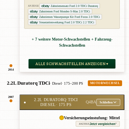
Zahnriemensatz Ford 2.0 TDCi Duratorq
ANZEIGE
Zahnriemen Ford Mondeo S-Max 2.0 TDCi
Zahnriemen Wasserpumpe Kit Ford Focus 2.0 TDCi
Steuerzeitenwerkzeug Ford 2.0 TDCi 2.2 TDCi
+ 7 weitere Motor-Schwachstellen + Fahrzeug-
Schwachstellen
ALLE SCHWACHSTELLEN ANZEIGEN ▾
2014
2.2L Duratorq TDCi
· Diesel
· 175–200 PS
MOTORWECHSEL
2007
2.2L DURATORQ TDCI
●
Q4BA
Schließen
DIESEL
· 175 PS
Versicherungseinstufung: Mittel
Jetzt vergleichen
*
ANZEIGE