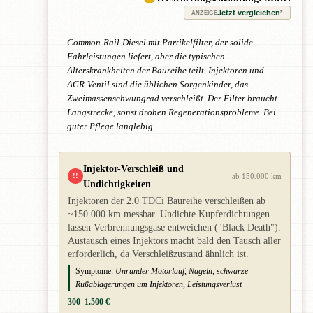
Jetzt vergleichen
*
ANZEIGE
Common-Rail-Diesel mit Partikelfilter, der solide
Fahrleistungen liefert, aber die typischen
Alterskrankheiten der Baureihe teilt. Injektoren und
AGR-Ventil sind die üblichen Sorgenkinder, das
Zweimassenschwungrad verschleißt. Der Filter braucht
Langstrecke, sonst drohen Regenerationsprobleme. Bei
guter Pflege langlebig.
Injektor-Verschleiß und
!!
ab 150.000 km
Undichtigkeiten
Injektoren der 2.0 TDCi Baureihe verschleißen ab
~150.000 km messbar. Undichte Kupferdichtungen
lassen Verbrennungsgase entweichen ("Black Death").
Austausch eines Injektors macht bald den Tausch aller
erforderlich, da Verschleißzustand ähnlich ist.
Symptome:
Unrunder Motorlauf, Nageln, schwarze
Rußablagerungen um Injektoren, Leistungsverlust
300–1.500 €