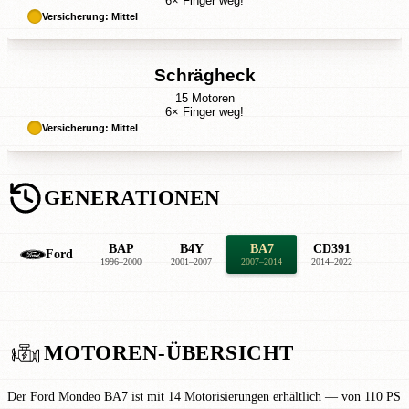
6× Finger weg!
Versicherung: Mittel
Schrägheck
15 Motoren
6× Finger weg!
Versicherung: Mittel
GENERATIONEN
BAP
B4Y
BA7
CD391
Ford
1996–2000
2001–2007
2007–2014
2014–2022
MOTOREN-ÜBERSICHT
Der Ford Mondeo BA7 ist mit 14 Motorisierungen erhältlich — von 110 PS