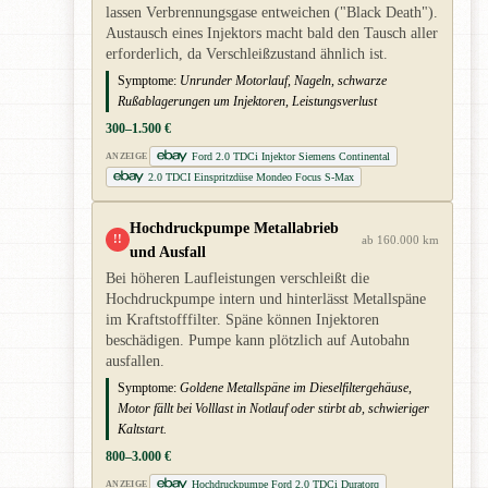
lassen Verbrennungsgase entweichen ("Black Death").
Austausch eines Injektors macht bald den Tausch aller
erforderlich, da Verschleißzustand ähnlich ist.
Symptome:
Unrunder Motorlauf, Nageln, schwarze
Rußablagerungen um Injektoren, Leistungsverlust
300–1.500 €
Ford 2.0 TDCi Injektor Siemens Continental
ANZEIGE
2.0 TDCI Einspritzdüse Mondeo Focus S-Max
Hochdruckpumpe Metallabrieb
!!
ab 160.000 km
und Ausfall
Bei höheren Laufleistungen verschleißt die
Hochdruckpumpe intern und hinterlässt Metallspäne
im Kraftstofffilter. Späne können Injektoren
beschädigen. Pumpe kann plötzlich auf Autobahn
ausfallen.
Symptome:
Goldene Metallspäne im Dieselfiltergehäuse,
Motor fällt bei Volllast in Notlauf oder stirbt ab, schwieriger
Kaltstart.
800–3.000 €
Hochdruckpumpe Ford 2.0 TDCi Duratorq
ANZEIGE