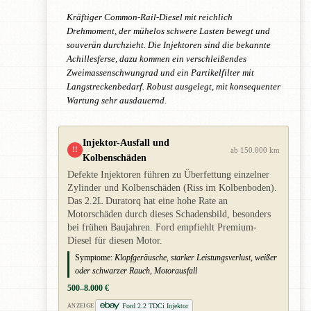
Kräftiger Common-Rail-Diesel mit reichlich
Drehmoment, der mühelos schwere Lasten bewegt und
souverän durchzieht. Die Injektoren sind die bekannte
Achillesferse, dazu kommen ein verschleißendes
Zweimassenschwungrad und ein Partikelfilter mit
Langstreckenbedarf. Robust ausgelegt, mit konsequenter
Wartung sehr ausdauernd.
Injektor-Ausfall und
!!
ab 150.000 km
Kolbenschäden
Defekte Injektoren führen zu Überfettung einzelner
Zylinder und Kolbenschäden (Riss im Kolbenboden).
Das 2.2L Duratorq hat eine hohe Rate an
Motorschäden durch dieses Schadensbild, besonders
bei frühen Baujahren. Ford empfiehlt Premium-
Diesel für diesen Motor.
Symptome:
Klopfgeräusche, starker Leistungsverlust, weißer
oder schwarzer Rauch, Motorausfall
500–8.000 €
Ford 2.2 TDCi Injektor
ANZEIGE