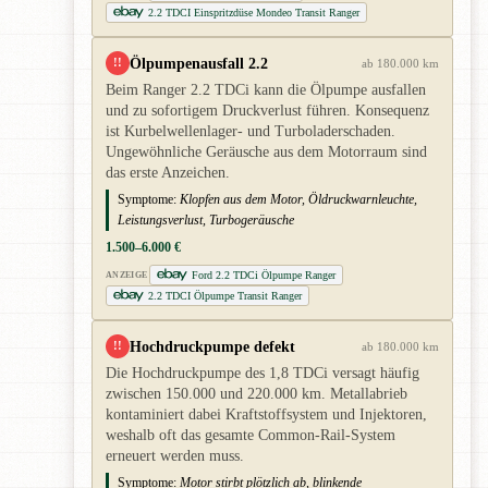
2.2 TDCI Einspritzdüse Mondeo Transit Ranger
Ölpumpenausfall 2.2
!!
ab 180.000 km
Beim Ranger 2.2 TDCi kann die Ölpumpe ausfallen
und zu sofortigem Druckverlust führen. Konsequenz
ist Kurbelwellenlager- und Turboladerschaden.
Ungewöhnliche Geräusche aus dem Motorraum sind
das erste Anzeichen.
Symptome:
Klopfen aus dem Motor, Öldruckwarnleuchte,
Leistungsverlust, Turbogeräusche
1.500–6.000 €
Ford 2.2 TDCi Ölpumpe Ranger
ANZEIGE
2.2 TDCI Ölpumpe Transit Ranger
Hochdruckpumpe defekt
!!
ab 180.000 km
Die Hochdruckpumpe des 1,8 TDCi versagt häufig
zwischen 150.000 und 220.000 km. Metallabrieb
kontaminiert dabei Kraftstoffsystem und Injektoren,
weshalb oft das gesamte Common-Rail-System
erneuert werden muss.
Symptome:
Motor stirbt plötzlich ab, blinkende