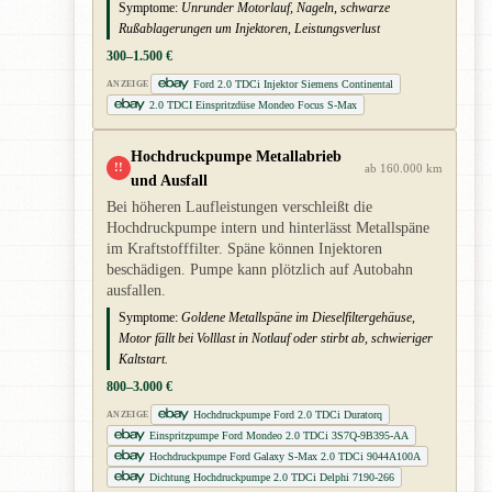
Symptome:
Unrunder Motorlauf, Nageln, schwarze
Rußablagerungen um Injektoren, Leistungsverlust
300–1.500 €
Ford 2.0 TDCi Injektor Siemens Continental
ANZEIGE
2.0 TDCI Einspritzdüse Mondeo Focus S-Max
Hochdruckpumpe Metallabrieb
!!
ab 160.000 km
und Ausfall
Bei höheren Laufleistungen verschleißt die
Hochdruckpumpe intern und hinterlässt Metallspäne
im Kraftstofffilter. Späne können Injektoren
beschädigen. Pumpe kann plötzlich auf Autobahn
ausfallen.
Symptome:
Goldene Metallspäne im Dieselfiltergehäuse,
Motor fällt bei Volllast in Notlauf oder stirbt ab, schwieriger
Kaltstart.
800–3.000 €
Hochdruckpumpe Ford 2.0 TDCi Duratorq
ANZEIGE
Einspritzpumpe Ford Mondeo 2.0 TDCi 3S7Q-9B395-AA
Hochdruckpumpe Ford Galaxy S-Max 2.0 TDCi 9044A100A
Dichtung Hochdruckpumpe 2.0 TDCi Delphi 7190-266