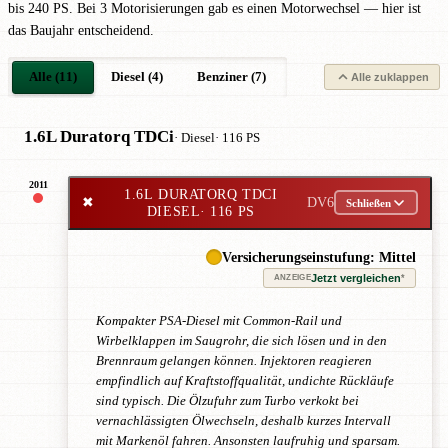
bis 240 PS. Bei 3 Motorisierungen gab es einen Motorwechsel — hier ist
das Baujahr entscheidend.
Alle (11)
Diesel (4)
Benziner (7)
Alle zuklappen
1.6L Duratorq TDCi
· Diesel
· 116 PS
2011
1.6L DURATORQ TDCI
✖
DV6
Schließen
DIESEL
· 116 PS
Versicherungseinstufung: Mittel
Jetzt vergleichen
*
ANZEIGE
Kompakter PSA-Diesel mit Common-Rail und
Wirbelklappen im Saugrohr, die sich lösen und in den
Brennraum gelangen können. Injektoren reagieren
empfindlich auf Kraftstoffqualität, undichte Rückläufe
sind typisch. Die Ölzufuhr zum Turbo verkokt bei
vernachlässigten Ölwechseln, deshalb kurzes Intervall
mit Markenöl fahren. Ansonsten laufruhig und sparsam.