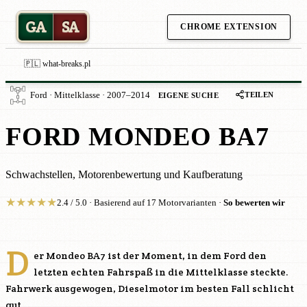
GA
SA
CHROME EXTENSION
🇵🇱 what-breaks.pl
TEILEN
Ford · Mittelklasse · 2007–2014
EIGENE SUCHE
FORD MONDEO BA7
Schwachstellen, Motorenbewertung und Kaufberatung
★
★
★
★
★
2.4 / 5.0 · Basierend auf 17 Motorvarianten ·
So bewerten wir
D
er Mondeo BA7 ist der Moment, in dem Ford den
letzten echten Fahrspaß in die Mittelklasse steckte.
Fahrwerk ausgewogen, Dieselmotor im besten Fall schlicht
gut.