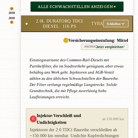
ALLE SCHWACHSTELLEN ANZEIGEN ▾
2010
2010
2.0L DURATORQ TDCI
●
TYBA
Schließen
DIESEL
· 116 PS
Versicherungseinstufung: Mittel
Jetzt vergleichen
*
ANZEIGE
Einstiegsvariante des Common-Rail-Diesels mit
Partikelfilter, die im Stadtverkehr genügsam, aber etwas
behäbig ans Werk geht. Injektoren und AGR-Ventil
zählen zu den üblichen Schwachstellen der Baureihe.
Der Filter verlangt regelmäßige Langstrecke. Solide
Grundtechnik, die mit Pflege zuverlässig hohe
Laufleistungen erreicht.
Injektor-Verschleiß und
!!
ab 150.000 km
Undichtigkeiten
Injektoren der 2.0 TDCi Baureihe verschleißen ab
~150.000 km messbar. Undichte Kupferdichtungen