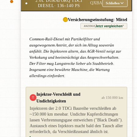
2.0L DURATORQ TDCI
●
QXBA
Schließen
DIESEL
· 136–140 PS
Versicherungseinstufung: Mittel
Jetzt vergleichen
*
ANZEIGE
Common-Rail-Diesel mit Partikelfilter und
ausgewogenem Antritt, der sich im Alltag souverän
anfühlt. Die Injektoren altern, das AGR-Ventil neigt zur
Verkokung und beeinträchtigt das Ansprechverhalten.
Der Filter mag Langstrecke lieber als Stadtbetrieb.
Insgesamt eine bewährte Maschine, die Wartung
allerdings einfordert.
Injektor-Verschleiß und
!!
ab 150.000 km
Undichtigkeiten
Injektoren der 2.0 TDCi Baureihe verschleißen ab
~150.000 km messbar. Undichte Kupferdichtungen
lassen Verbrennungsgase entweichen ("Black Death").
Austausch eines Injektors macht bald den Tausch aller
erforderlich, da Verschleißzustand ähnlich ist.