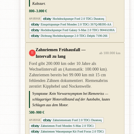
Kaltstart.
800–3.000 €
Hochdruckpumpe Ford 2.0 TDCi Duratorq
ANZEIGE
Einspritzpumpe Ford Mondeo 2.0 TDCi 3S7Q-9B395-AA
Hochdruckpumpe Ford Galaxy S-Max 2.0 TDCi 9044A100A
Dichtung Hochdruckpumpe 2.0 TDCi Delphi 7190-266
Zahnriemen Frühausfall —
!!
ab 100.000 km
Intervall zu lang
Ford gibt 200.000 km oder 10 Jahre als
Wechselintervall an (Automatik: 100.000 km).
Zahnriemen bereits bei 99.000 km mit 15 cm
fehlenden Zähnen dokumentiert. Riemenabriss
zerstört Kipphebel und Nockenwelle.
Symptome:
Kein Vorwarnsymptom bei Riemenriss —
schlagartiger Motorstillstand auf der Autobahn, lautes
Schlagen aus dem Motor.
500–900 €
Zahnriemensatz Ford 2.0 TDCi Duratorq
ANZEIGE
Zahnriemen Ford Mondeo S-Max 2.0 TDCi
Zahnriemen Wasserpumpe Kit Ford Focus 2.0 TDCi