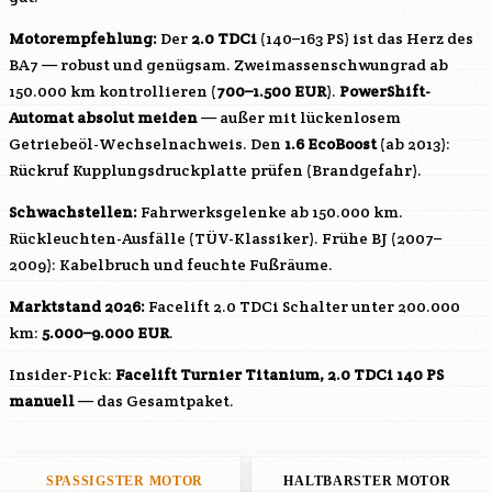
Motorempfehlung:
Der
2.0 TDCi
(140–163 PS) ist das Herz des
BA7 — robust und genügsam. Zweimassenschwungrad ab
150.000 km kontrollieren (
700–1.500 EUR
).
PowerShift-
Automat absolut meiden
— außer mit lückenlosem
Getriebeöl-Wechselnachweis. Den
1.6 EcoBoost
(ab 2013):
Rückruf Kupplungsdruckplatte prüfen (Brandgefahr).
Schwachstellen:
Fahrwerksgelenke ab 150.000 km.
Rückleuchten-Ausfälle (TÜV-Klassiker). Frühe BJ (2007–
2009): Kabelbruch und feuchte Fußräume.
Marktstand 2026:
Facelift 2.0 TDCi Schalter unter 200.000
km:
5.000–9.000 EUR
.
Insider-Pick:
Facelift Turnier Titanium, 2.0 TDCi 140 PS
manuell
— das Gesamtpaket.
SPASSIGSTER MOTOR
HALTBARSTER MOTOR