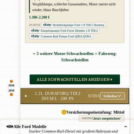
Vorglühlampe, schlechte Gasannahme, Motor startet nicht
wieder, blaue Rauchfahne
1.300–2.200 €
Hochdruckpumpe Ford 1.8 TDCi Duratorq
ANZEIGE
Einspritzpumpe Ford Focus Mondeo 1.8 TDCI
Common Rail Pumpe Ford QJBA QYBA
+ 3 weitere Motor-Schwachstellen + Fahrzeug-
Schwachstellen
ALLE SCHWACHSTELLEN ANZEIGEN ▾
2010
2010
2.2L DURATORQ TDCI
●
KNBA
Schließen
DIESEL
· 200 PS
Versicherungseinstufung: Mittel
Jetzt vergleichen
*
ANZEIGE
Alle Ford Modelle
Starker Common-Rail-Diesel mit großem Hubraum und