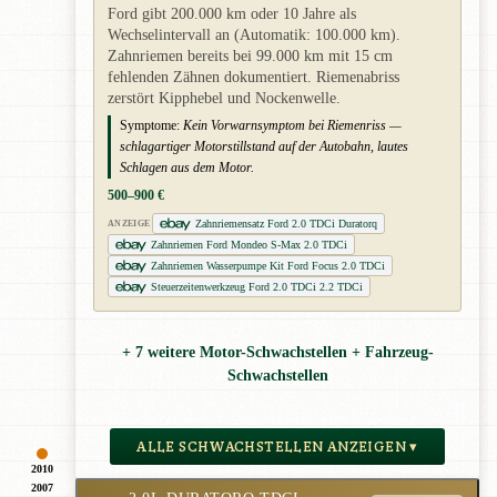
Ford gibt 200.000 km oder 10 Jahre als
Wechselintervall an (Automatik: 100.000 km).
Zahnriemen bereits bei 99.000 km mit 15 cm
fehlenden Zähnen dokumentiert. Riemenabriss
zerstört Kipphebel und Nockenwelle.
Symptome:
Kein Vorwarnsymptom bei Riemenriss —
schlagartiger Motorstillstand auf der Autobahn, lautes
Schlagen aus dem Motor.
500–900 €
Zahnriemensatz Ford 2.0 TDCi Duratorq
ANZEIGE
Zahnriemen Ford Mondeo S-Max 2.0 TDCi
Zahnriemen Wasserpumpe Kit Ford Focus 2.0 TDCi
Steuerzeitenwerkzeug Ford 2.0 TDCi 2.2 TDCi
+ 7 weitere Motor-Schwachstellen + Fahrzeug-
Schwachstellen
ALLE SCHWACHSTELLEN ANZEIGEN ▾
2010
2007