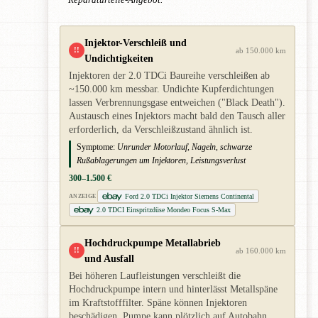
Reparaturteile-Angebot.
Injektor-Verschleiß und
!!
ab 150.000 km
Undichtigkeiten
Injektoren der 2.0 TDCi Baureihe verschleißen ab
~150.000 km messbar. Undichte Kupferdichtungen
lassen Verbrennungsgase entweichen ("Black Death").
Austausch eines Injektors macht bald den Tausch aller
erforderlich, da Verschleißzustand ähnlich ist.
Symptome:
Unrunder Motorlauf, Nageln, schwarze
Rußablagerungen um Injektoren, Leistungsverlust
300–1.500 €
Ford 2.0 TDCi Injektor Siemens Continental
ANZEIGE
2.0 TDCI Einspritzdüse Mondeo Focus S-Max
Hochdruckpumpe Metallabrieb
!!
ab 160.000 km
und Ausfall
Bei höheren Laufleistungen verschleißt die
Hochdruckpumpe intern und hinterlässt Metallspäne
im Kraftstofffilter. Späne können Injektoren
beschädigen. Pumpe kann plötzlich auf Autobahn