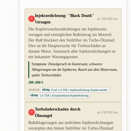
Injektordichtung: "Black Death"
!!
ab 100.000 km
Versagen
Die Kupferwascherndichtungen am Injektorsitz
versagen und ermöglichen Rußeintrag ins Motoröl.
Der Ruß blockiert den Siebfilter im Turbo-Ölzulauf.
Dies ist die Hauptursache für Turboschäden an
diesem Motor. Austausch aller Injektordichtungen ist
ein bekannter Wartungsposten.
Symptome:
Dieselgeruch im Innenraum, schwarze
Ablagerungen um die Injektoren, Rauch aus dem Motorraum,
später Turboschäden
200–600 €
Ford 1.6 TDCi Injektordichtung Kupferwascher
ANZEIGE
1.6 TDCi Einspritzdüsen-Kupferdichtring
Turboladerschaden durch
!!
ab 130.000 km
Ölmangel
Rußablagerungen aus undichten Injektordichtungen
verstopfen den feinen Siebfilter im Turbo-Ölzulauf