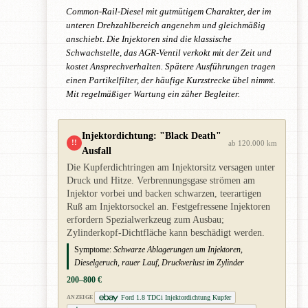
Common-Rail-Diesel mit gutmütigem Charakter, der im
unteren Drehzahlbereich angenehm und gleichmäßig
anschiebt. Die Injektoren sind die klassische
Schwachstelle, das AGR-Ventil verkokt mit der Zeit und
kostet Ansprechverhalten. Spätere Ausführungen tragen
einen Partikelfilter, der häufige Kurzstrecke übel nimmt.
Mit regelmäßiger Wartung ein zäher Begleiter.
Injektordichtung: "Black Death"
!!
ab 120.000 km
Ausfall
Die Kupferdichtringen am Injektorsitz versagen unter
Druck und Hitze. Verbrennungsgase strömen am
Injektor vorbei und backen schwarzen, teerartigen
Ruß am Injektorsockel an. Festgefressene Injektoren
erfordern Spezialwerkzeug zum Ausbau;
Zylinderkopf-Dichtfläche kann beschädigt werden.
Symptome:
Schwarze Ablagerungen um Injektoren,
Dieselgeruch, rauer Lauf, Druckverlust im Zylinder
200–800 €
Ford 1.8 TDCi Injektordichtung Kupfer
ANZEIGE