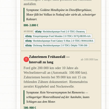
ausfallen.
Symptome:
Goldene Metallspäne im Dieselfiltergehäuse,
Motor fällt bei Volllast in Notlauf oder stirbt ab, schwieriger
Kaltstart.
800–3.000 €
Hochdruckpumpe Ford 2.0 TDCi Duratorq
ANZEIGE
Einspritzpumpe Ford Mondeo 2.0 TDCi 3S7Q-9B395-AA
Hochdruckpumpe Ford Galaxy S-Max 2.0 TDCi 9044A100A
Dichtung Hochdruckpumpe 2.0 TDCi Delphi 7190-266
Zahnriemen Frühausfall —
!!
ab 100.000 km
Intervall zu lang
Ford gibt 200.000 km oder 10 Jahre als
Wechselintervall an (Automatik: 100.000 km).
Zahnriemen bereits bei 99.000 km mit 15 cm
fehlenden Zähnen dokumentiert. Riemenabriss
zerstört Kipphebel und Nockenwelle.
Symptome:
Kein Vorwarnsymptom bei Riemenriss —
schlagartiger Motorstillstand auf der Autobahn, lautes
Schlagen aus dem Motor.
500–900 €