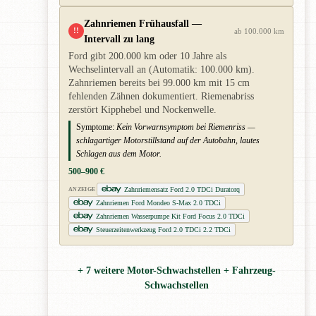
Zahnriemen Frühausfall —
!!
ab 100.000 km
Intervall zu lang
Ford gibt 200.000 km oder 10 Jahre als
Wechselintervall an (Automatik: 100.000 km).
Zahnriemen bereits bei 99.000 km mit 15 cm
fehlenden Zähnen dokumentiert. Riemenabriss
zerstört Kipphebel und Nockenwelle.
Symptome:
Kein Vorwarnsymptom bei Riemenriss —
schlagartiger Motorstillstand auf der Autobahn, lautes
Schlagen aus dem Motor.
500–900 €
Zahnriemensatz Ford 2.0 TDCi Duratorq
ANZEIGE
Zahnriemen Ford Mondeo S-Max 2.0 TDCi
Zahnriemen Wasserpumpe Kit Ford Focus 2.0 TDCi
Steuerzeitenwerkzeug Ford 2.0 TDCi 2.2 TDCi
+ 7 weitere Motor-Schwachstellen + Fahrzeug-
Schwachstellen