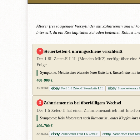
Älterer frei saugender Vierzylinder mit Zahnriemen und unk
Intervall, da ein Riss kapitalen Schaden bedeutet. Robust u
Steuerketten-Führungsschiene verschleißt
!!
Der 1.6L Zetec-E L1L (Mondeo MK2) verfügt über eine Ste
Folge.
Symptome:
Metallisches Rasseln beim Kaltstart, Rasseln das mit
400–900 €
Ford 1.6 Zetec-E Steuerkette L1L
Steuerkettensatz
ANZEIGE
Zahnriemenriss bei überfälligem Wechsel
!!
Der 1.6 Zetec-E hat einen Zahnriemenantrieb mit Interfer
Symptome:
Kein Motorstart nach Riemenriss, lautes Klopfen kurz
400–700 €
Zahnriemen Ford 1.6 Zetec-E
Zahnriemen Ford Mo
ANZEIGE