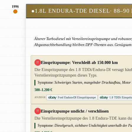
1996
●
1.8L ENDURA-TDE DIESEL
· 88–90
Älterer Turbodiesel mit Verteilereinspritzpumpe und robuste
Abgasnachbehandlung bleiben DPF-Themen aus. Genügsam un
Einspritzpumpe: Verschleiß ab 150.000 km
!!
Die Einspritzpumpe des 1.8 TDDi/Endura-DI versagt häufi
Verteilereinspritzpumpen dieses Typs.
Symptome:
Schwieriges Starten, mangelnder Druckaufbau, Motor lä
500–1.200 €
Ford Endura-DI Einspritzpumpe
1.8 TDDi Einspri
ANZEIGE
Einspritzpumpe undicht / verschlissen
!!
Die Verteilereinspritzpumpe des 1.8 Endura-TDE kann dur
Symptome:
Dieselgeruch, sichtbare Undichtigkeit unterhalb der P