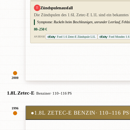
Zündspulenausfall
!!
Die Zündspulen des 1.6L Zetec-E L1L sind ein bekanntes V
Symptome:
Ruckeln beim Beschleunigen, unrunder Leerlauf, Fehl
80–250 €
Ford 1.6 Zetec-E Zündspule L1L
Ford Mondeo 1.6 
ANZEIGE
2000
1.8L Zetec-E
· Benziner
· 110–116 PS
1996
●
1.8L ZETEC-E BENZIN
· 110–116 PS