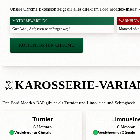
Unsere Chrome Extension zeigt dir alles direkt im Ford Mondeo-Inserat
MOTORBEWERTUNG
WARNHINW
Gute Wahl
,
Aufpassen
oder
Finger weg!
Motorschaden,
KOSTENLOS FÜR CHROME
KAROSSERIE-VARIA
Den Ford Mondeo BAP gibt es als Turnier und Limousine und Schrägheck — w
Turnier
Limousin
6 Motoren
6 Motoren
Versicherung: Günstig
Versicherung: Günstig