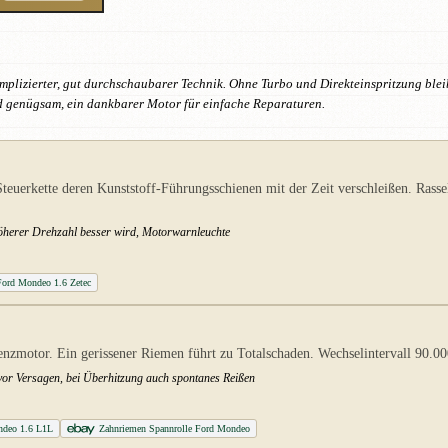
omplizierter, gut durchschaubarer Technik. Ohne Turbo und Direkteinspritzung ble
nd genügsam, ein dankbarer Motor für einfache Reparaturen.
uerkette deren Kunststoff-Führungsschienen mit der Zeit verschleißen. Rassel
 höherer Drehzahl besser wird, Motorwarnleuchte
 Ford Mondeo 1.6 Zetec
enzmotor. Ein gerissener Riemen führt zu Totalschaden. Wechselintervall 90.0
 vor Versagen, bei Überhitzung auch spontanes Reißen
ndeo 1.6 L1L
Zahnriemen Spannrolle Ford Mondeo