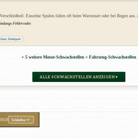
erschleißteil. Einzelne Spulen fallen oft beim Warmstart oder bei Regen aus. 
zündungs-Fehlercodes
Zetec Zündspule
+ 5 weitere Motor-Schwachstellen + Fahrzeug-Schwachstellen
ALLE SCHWACHSTELLEN ANZEIGEN ▾
RKB
Schließen