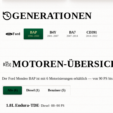
GENERATIONEN
BAP
B4Y
BA7
CD391
Ford
1996–2000
2001–2007
2007–2014
2014–2022
MOTOREN-ÜBERSIC
Der Ford Mondeo BAP ist mit 6 Motorisierungen erhältlich — von 90 PS bis
Alle (6)
Diesel (1)
Benziner (5)
1.8L Endura-TDE
· Diesel
· 88–90 PS