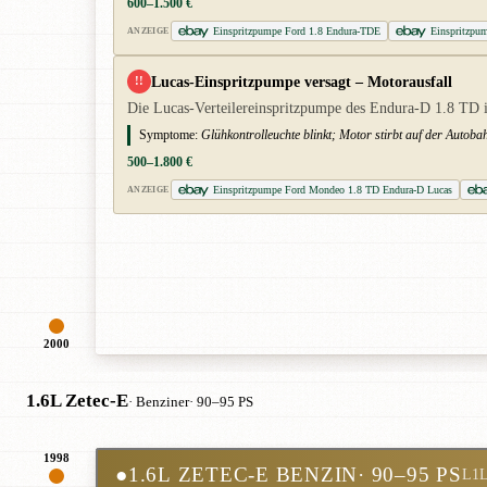
600–1.500 €
Einspritzpumpe Ford 1.8 Endura-TDE
Einspritzpu
ANZEIGE
Lucas-Einspritzpumpe versagt – Motorausfall
!!
Die Lucas-Verteilereinspritzpumpe des Endura-D 1.8 TD ist
Symptome:
Glühkontrolleuchte blinkt; Motor stirbt auf der Autobah
500–1.800 €
Einspritzpumpe Ford Mondeo 1.8 TD Endura-D Lucas
ANZEIGE
2000
1.6L Zetec-E
· Benziner
· 90–95 PS
1998
●
1.6L ZETEC-E BENZIN
· 90–95 PS
L1