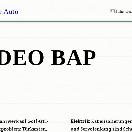
e Auto
🇵🇱 what-brea
DEO BAP
ahrwerk auf Golf-GTI-
Elektrik:
Kabelisolierungen
uptproblem: Türkanten,
und Servolenkung sind Sch