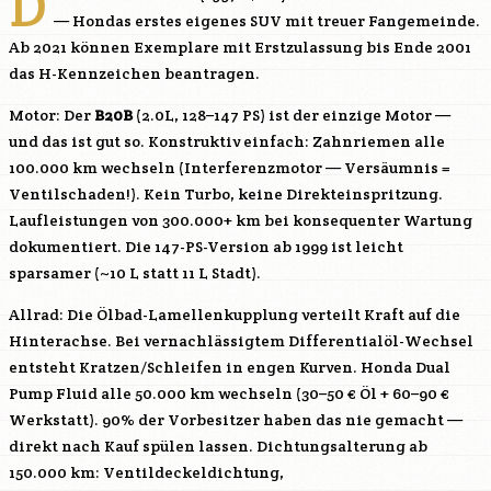
D
— Hondas erstes eigenes SUV mit treuer Fangemeinde.
Ab 2021 können Exemplare mit Erstzulassung bis Ende 2001
das H-Kennzeichen beantragen.
Motor: Der
B20B
(2.0L, 128–147 PS) ist der einzige Motor —
und das ist gut so. Konstruktiv einfach: Zahnriemen alle
100.000 km wechseln (Interferenzmotor — Versäumnis =
Ventilschaden!). Kein Turbo, keine Direkteinspritzung.
Laufleistungen von 300.000+ km bei konsequenter Wartung
dokumentiert. Die 147-PS-Version ab 1999 ist leicht
sparsamer (~10 L statt 11 L Stadt).
Allrad: Die Ölbad-Lamellenkupplung verteilt Kraft auf die
Hinterachse. Bei vernachlässigtem Differentialöl-Wechsel
entsteht Kratzen/Schleifen in engen Kurven. Honda Dual
Pump Fluid alle 50.000 km wechseln (30–50 € Öl + 60–90 €
Werkstatt). 90% der Vorbesitzer haben das nie gemacht —
direkt nach Kauf spülen lassen. Dichtungsalterung ab
150.000 km: Ventildeckeldichtung,