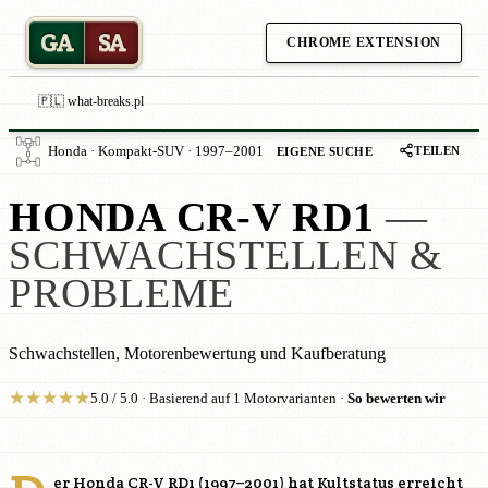
GA
SA
CHROME EXTENSION
🇵🇱 what-breaks.pl
TEILEN
Honda · Kompakt-SUV · 1997–2001
EIGENE SUCHE
HONDA CR-V RD1
—
SCHWACHSTELLEN &
PROBLEME
Schwachstellen, Motorenbewertung und Kaufberatung
★
★
★
★
★
5.0 / 5.0 · Basierend auf 1 Motorvarianten ·
So bewerten wir
er Honda CR-V RD1 (1997–2001) hat Kultstatus erreicht