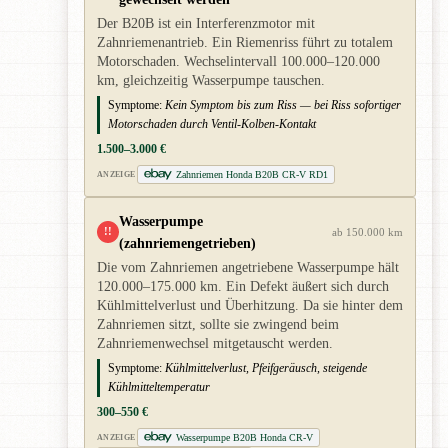
Der B20B ist ein Interferenzmotor mit
Zahnriemenantrieb. Ein Riemenriss führt zu totalem
Motorschaden. Wechselintervall 100.000–120.000
km, gleichzeitig Wasserpumpe tauschen.
Symptome:
Kein Symptom bis zum Riss — bei Riss sofortiger
Motorschaden durch Ventil-Kolben-Kontakt
1.500–3.000 €
Zahnriemen Honda B20B CR-V RD1
ANZEIGE
Wasserpumpe
!!
ab 150.000 km
(zahnriemengetrieben)
Die vom Zahnriemen angetriebene Wasserpumpe hält
120.000–175.000 km. Ein Defekt äußert sich durch
Kühlmittelverlust und Überhitzung. Da sie hinter dem
Zahnriemen sitzt, sollte sie zwingend beim
Zahnriemenwechsel mitgetauscht werden.
Symptome:
Kühlmittelverlust, Pfeifgeräusch, steigende
Kühlmitteltemperatur
300–550 €
Wasserpumpe B20B Honda CR-V
ANZEIGE