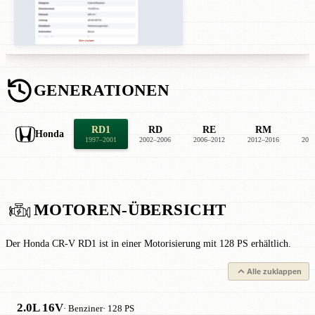
GENERATIONEN
RD1
RD
RE
RM
Honda
1997–2001
2002–2006
2006–2012
2012–2016
201
MOTOREN-ÜBERSICHT
Der Honda CR-V RD1 ist in einer Motorisierung mit 128 PS erhältlich.
Alle zuklappen
2.0L 16V
· Benziner
· 128 PS