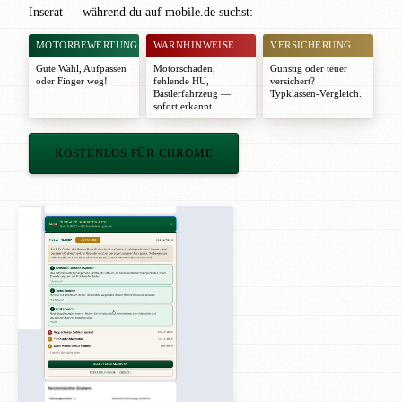
Inserat — während du auf mobile.de suchst:
MOTORBEWERTUNG
WARNHINWEISE
VERSICHERUNG
Gute Wahl
,
Aufpassen
Motorschaden,
Günstig oder teuer
oder
Finger weg!
fehlende HU,
versichert?
Bastlerfahrzeug —
Typklassen-Vergleich.
sofort erkannt.
KOSTENLOS FÜR CHROME