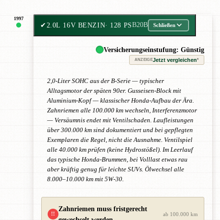
1997
✔
2.0L 16V BENZIN
· 128 PS
B20B
Schließen
Versicherungseinstufung: Günstig
Jetzt vergleichen
*
ANZEIGE
2,0-Liter SOHC aus der B-Serie — typischer
Alltagsmotor der späten 90er. Gusseisen-Block mit
Aluminium-Kopf — klassischer Honda-Aufbau der Ära.
Zahnriemen alle 100.000 km wechseln, Interferenzmotor
— Versäumnis endet mit Ventilschaden. Laufleistungen
über 300.000 km sind dokumentiert und bei gepflegten
Exemplaren die Regel, nicht die Ausnahme. Ventilspiel
alle 40.000 km prüfen (keine Hydrostößel). Im Leerlauf
das typische Honda-Brummen, bei Volllast etwas rau
aber kräftig genug für leichte SUVs. Ölwechsel alle
8.000–10.000 km mit 5W-30.
Zahnriemen muss fristgerecht
!!
ab 100.000 km
gewechselt werden