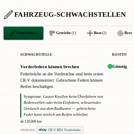
FAHRZEUG-SCHWACHSTELLEN
Fahrwerk
(2)
Getriebe
(1)
Rost
(2)
Brem
SCHWACHSTELLE
KOSTEN
Günstig
Vorderfedern können brechen
!
Federbrüche an der Vorderachse sind beim ersten
CR-V dokumentiert. Gebrochene Federn können
Reifen beschädigen.
Symptome:
Lautes Knallen beim Überfahren von
Bodenwellen oder beim Einfedern, scheuerndes
Geräusch aus dem Radkasten — gebrochene
Feder kann seitlich am Reifen schleifen.
ab 120.000 km
CR-V RD1 Vorderfeder
ANZEIGE