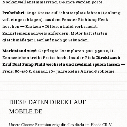
Nockenwellensimmerring, O-Ringe werden porös.
Probefahrt:
Enge Kreise auf Schotterplatz fahren (Lenkung
voll eingeschlagen), aus dem Fenster Richtung Heck
horchen — Kratzen = Differentialöl verbraucht.
Zahnriemennachweis anfordern. Motor kalt starten:
gleichmäßiger Leerlauf nach 30 Sekunden.
Marktstand 2026:
Gepflegte Exemplare 2.500–5.500 €, H-
Kennzeichen treibt Preise hoch. Insider-Pick:
Direkt nach
Kauf Dual Pump Fluid wechseln und zweimal spülen lassen
—
Preis: 80–150 €, danach 10+ Jahre keine Allrad-Probleme.
DIESE DATEN DIREKT AUF
MOBILE.DE
Unsere Chrome Extension zeigt dir alles direkt im Honda CR-V-