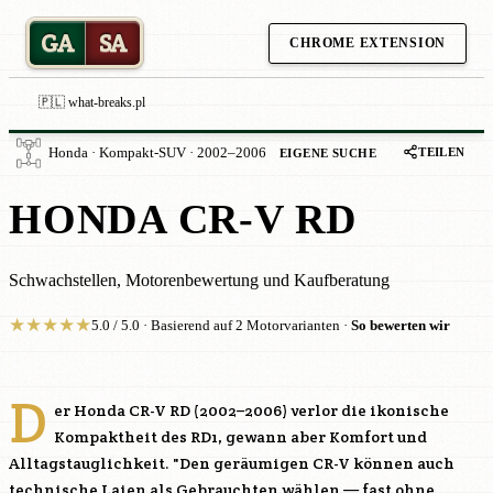
GA
SA
CHROME EXTENSION
🇵🇱 what-breaks.pl
TEILEN
Honda · Kompakt-SUV · 2002–2006
EIGENE SUCHE
HONDA CR-V RD
Schwachstellen, Motorenbewertung und Kaufberatung
★
★
★
★
★
5.0 / 5.0 · Basierend auf 2 Motorvarianten ·
So bewerten wir
D
er Honda CR-V RD (2002–2006) verlor die ikonische
Kompaktheit des RD1, gewann aber Komfort und
Alltagstauglichkeit. "Den geräumigen CR-V können auch
technische Laien als Gebrauchten wählen — fast ohne