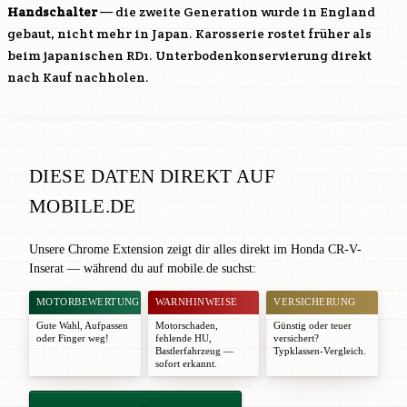
Handschalter
— die zweite Generation wurde in England
gebaut, nicht mehr in Japan. Karosserie rostet früher als
beim japanischen RD1. Unterbodenkonservierung direkt
nach Kauf nachholen.
DIESE DATEN DIREKT AUF
MOBILE.DE
Unsere Chrome Extension zeigt dir alles direkt im Honda CR-V-
Inserat — während du auf mobile.de suchst:
MOTORBEWERTUNG
WARNHINWEISE
VERSICHERUNG
Gute Wahl
,
Aufpassen
Motorschaden,
Günstig oder teuer
oder
Finger weg!
fehlende HU,
versichert?
Bastlerfahrzeug —
Typklassen-Vergleich.
sofort erkannt.