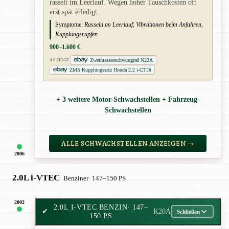
rasselt im Leerlauf. Wegen hoher Tauschkosten oft
erst spät erledigt.
Symptome:
Rasseln im Leerlauf, Vibrationen beim Anfahren,
Kupplungsrupfen
900–1.600 €
Zweimassenschwungrad N22A
ANZEIGE
ZMS Kupplungssatz Honda 2.2 i-CTDi
+ 3 weitere Motor-Schwachstellen + Fahrzeug-
Schwachstellen
ALLE SCHWACHSTELLEN ANZEIGEN →
2006
2.0L i-VTEC
· Benziner
· 147–150 PS
2002
2.0L I-VTEC BENZIN
· 147–
✔
K20A
Schließen
150 PS