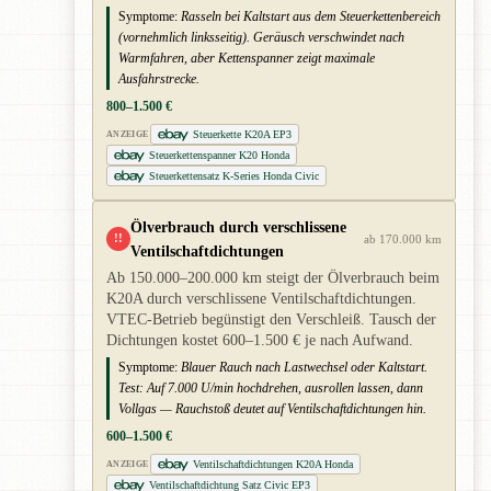
Symptome:
Rasseln bei Kaltstart aus dem Steuerkettenbereich
(vornehmlich linksseitig). Geräusch verschwindet nach
Warmfahren, aber Kettenspanner zeigt maximale
Ausfahrstrecke.
800–1.500 €
Steuerkette K20A EP3
ANZEIGE
Steuerkettenspanner K20 Honda
Steuerkettensatz K-Series Honda Civic
Ölverbrauch durch verschlissene
!!
ab 170.000 km
Ventilschaftdichtungen
Ab 150.000–200.000 km steigt der Ölverbrauch beim
K20A durch verschlissene Ventilschaftdichtungen.
VTEC-Betrieb begünstigt den Verschleiß. Tausch der
Dichtungen kostet 600–1.500 € je nach Aufwand.
Symptome:
Blauer Rauch nach Lastwechsel oder Kaltstart.
Test: Auf 7.000 U/min hochdrehen, ausrollen lassen, dann
Vollgas — Rauchstoß deutet auf Ventilschaftdichtungen hin.
600–1.500 €
Ventilschaftdichtungen K20A Honda
ANZEIGE
Ventilschaftdichtung Satz Civic EP3