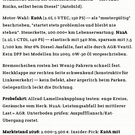
Risiko, selbst beim Diesel" (Autobild).
Motor-Wahl:
K20A
(2.0L i-VTEC, 150 PS) — als "mustergültig"
beschrieben, "startet stets problemlos und bleibt nie
stehen". Steuerkette, 200.000+ km Lebenserwartung.
N22A
(2.2L i-CTDi, 140 PS) — elastisch mit 340 Nm, sparsam mit 7,5
L/100 km. Nur 6% Diesel-Ausfälle, fast alle durch AGR-Ventil.
Kein DPF bei Modellen bis 2005. 0W-30 Öl vorgeschrieben.
Bremsscheiben rosten bei Wenig-Fahrern schnell fest.
Heckklappe zur rechten Seite schwenkend (konstruktiv für
Linksverkehr) — kein Defekt, aber ärgerlich beim Parken.
Gelegentlich leckt die Dichtung.
Probefahrt:
Allrad-Lamellenkupplung testen: enge Kreise,
Geräusche vom Heck.
N22A
: Leistungsabfall bei mittlerer
Last = AGR. Unterboden prüfen: Auspuffflansch/Kat-
Übergang rostet.
Marktstand 2026:
2.000–5.500 €. Insider-Pick:
K20A
mit