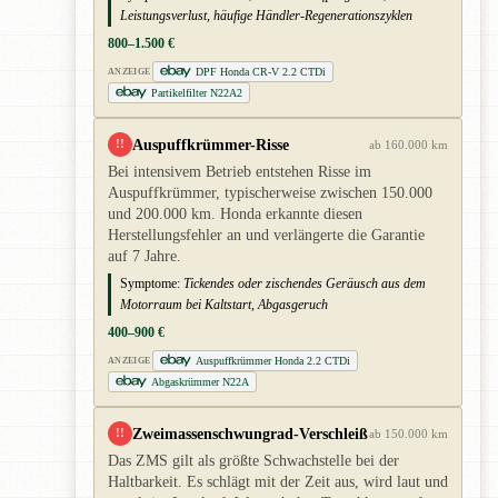
Leistungsverlust, häufige Händler-Regenerationszyklen
800–1.500 €
DPF Honda CR-V 2.2 CTDi
ANZEIGE
Partikelfilter N22A2
Auspuffkrümmer-Risse
!!
ab 160.000 km
Bei intensivem Betrieb entstehen Risse im
Auspuffkrümmer, typischerweise zwischen 150.000
und 200.000 km. Honda erkannte diesen
Herstellungsfehler an und verlängerte die Garantie
auf 7 Jahre.
Symptome:
Tickendes oder zischendes Geräusch aus dem
Motorraum bei Kaltstart, Abgasgeruch
400–900 €
Auspuffkrümmer Honda 2.2 CTDi
ANZEIGE
Abgaskrümmer N22A
Zweimassenschwungrad-Verschleiß
!!
ab 150.000 km
Das ZMS gilt als größte Schwachstelle bei der
Haltbarkeit. Es schlägt mit der Zeit aus, wird laut und