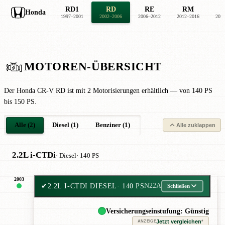
RD1
RD
RE
RM
Honda
1997–2001
2002–2006
2006–2012
2012–2016
201
MOTOREN-ÜBERSICHT
Der Honda CR-V RD ist mit 2 Motorisierungen erhältlich — von 140 PS
bis 150 PS.
Alle (2)
Diesel (1)
Benziner (1)
Alle zuklappen
2.2L i-CTDi
· Diesel
· 140 PS
2003
✔
2.2L I-CTDI DIESEL
· 140 PS
N22A
Schließen
Versicherungseinstufung: Günstig
Jetzt vergleichen
*
ANZEIGE