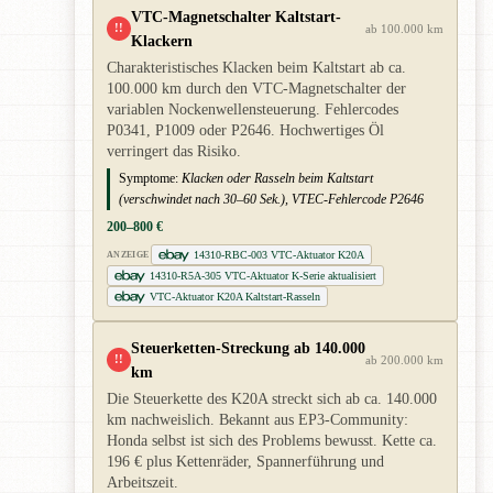
VTC-Magnetschalter Kaltstart-
!!
ab 100.000 km
Klackern
Charakteristisches Klacken beim Kaltstart ab ca.
100.000 km durch den VTC-Magnetschalter der
variablen Nockenwellensteuerung. Fehlercodes
P0341, P1009 oder P2646. Hochwertiges Öl
verringert das Risiko.
Symptome:
Klacken oder Rasseln beim Kaltstart
(verschwindet nach 30–60 Sek.), VTEC-Fehlercode P2646
200–800 €
14310-RBC-003 VTC-Aktuator K20A
ANZEIGE
14310-R5A-305 VTC-Aktuator K-Serie aktualisiert
VTC-Aktuator K20A Kaltstart-Rasseln
Steuerketten-Streckung ab 140.000
!!
ab 200.000 km
km
Die Steuerkette des K20A streckt sich ab ca. 140.000
km nachweislich. Bekannt aus EP3-Community:
Honda selbst ist sich des Problems bewusst. Kette ca.
196 € plus Kettenräder, Spannerführung und
Arbeitszeit.