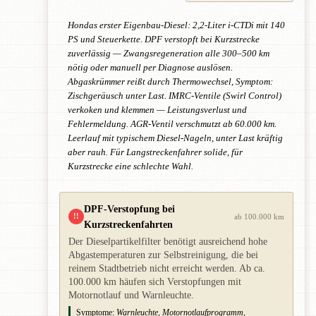
Hondas erster Eigenbau-Diesel: 2,2-Liter i-CTDi mit 140
PS und Steuerkette. DPF verstopft bei Kurzstrecke
zuverlässig — Zwangsregeneration alle 300–500 km
nötig oder manuell per Diagnose auslösen.
Abgaskrümmer reißt durch Thermowechsel, Symptom:
Zischgeräusch unter Last. IMRC-Ventile (Swirl Control)
verkoken und klemmen — Leistungsverlust und
Fehlermeldung. AGR-Ventil verschmutzt ab 60.000 km.
Leerlauf mit typischem Diesel-Nageln, unter Last kräftig
aber rauh. Für Langstreckenfahrer solide, für
Kurzstrecke eine schlechte Wahl.
DPF-Verstopfung bei
!!
ab 100.000 km
Kurzstreckenfahrten
Der Dieselpartikelfilter benötigt ausreichend hohe
Abgastemperaturen zur Selbstreinigung, die bei
reinem Stadtbetrieb nicht erreicht werden. Ab ca.
100.000 km häufen sich Verstopfungen mit
Motornotlauf und Warnleuchte.
Symptome:
Warnleuchte, Motornotlaufprogramm,