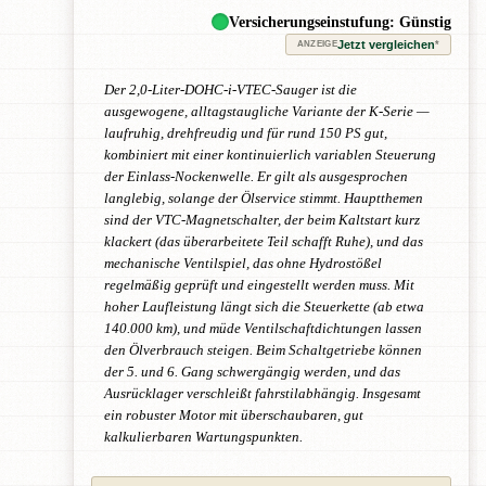
Versicherungseinstufung: Günstig
Jetzt vergleichen
*
ANZEIGE
Der 2,0-Liter-DOHC-i-VTEC-Sauger ist die
ausgewogene, alltagstaugliche Variante der K-Serie —
laufruhig, drehfreudig und für rund 150 PS gut,
kombiniert mit einer kontinuierlich variablen Steuerung
der Einlass-Nockenwelle. Er gilt als ausgesprochen
langlebig, solange der Ölservice stimmt. Hauptthemen
sind der VTC-Magnetschalter, der beim Kaltstart kurz
klackert (das überarbeitete Teil schafft Ruhe), und das
mechanische Ventilspiel, das ohne Hydrostößel
regelmäßig geprüft und eingestellt werden muss. Mit
hoher Laufleistung längt sich die Steuerkette (ab etwa
140.000 km), und müde Ventilschaftdichtungen lassen
den Ölverbrauch steigen. Beim Schaltgetriebe können
der 5. und 6. Gang schwergängig werden, und das
Ausrücklager verschleißt fahrstilabhängig. Insgesamt
ein robuster Motor mit überschaubaren, gut
kalkulierbaren Wartungspunkten.