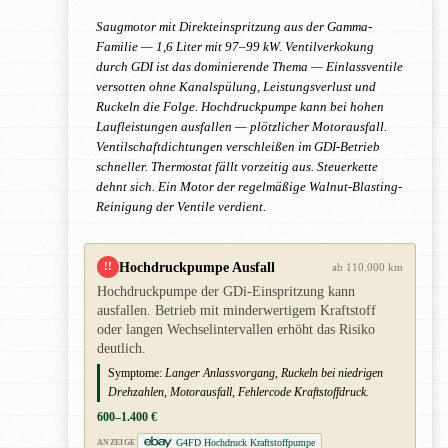
Saugmotor mit Direkteinspritzung aus der Gamma-
Familie — 1,6 Liter mit 97–99 kW. Ventilverkokung
durch GDI ist das dominierende Thema — Einlassventile
versotten ohne Kanalspülung, Leistungsverlust und
Ruckeln die Folge. Hochdruckpumpe kann bei hohen
Laufleistungen ausfallen — plötzlicher Motorausfall.
Ventilschaftdichtungen verschleißen im GDI-Betrieb
schneller. Thermostat fällt vorzeitig aus. Steuerkette
dehnt sich. Ein Motor der regelmäßige Walnut-Blasting-
Reinigung der Ventile verdient.
Hochdruckpumpe Ausfall
!!
ab 110.000 km
Hochdruckpumpe der GDi-Einspritzung kann
ausfallen. Betrieb mit minderwertigem Kraftstoff
oder langen Wechselintervallen erhöht das Risiko
deutlich.
Symptome:
Langer Anlassvorgang, Ruckeln bei niedrigen
Drehzahlen, Motorausfall, Fehlercode Kraftstoffdruck.
600–1.400 €
G4FD Hochdruck Kraftstoffpumpe
ANZEIGE