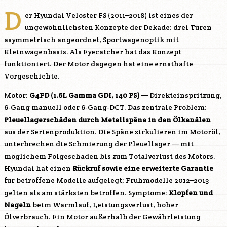
D
er Hyundai Veloster FS (2011–2018) ist eines der
ungewöhnlichsten Konzepte der Dekade: drei Türen
asymmetrisch angeordnet, Sportwagenoptik mit
Kleinwagenbasis. Als Eyecatcher hat das Konzept
funktioniert. Der Motor dagegen hat eine ernsthafte
Vorgeschichte.
Motor:
G4FD
(1.6L Gamma GDI, 140 PS)
— Direkteinspritzung,
6-Gang manuell oder 6-Gang-DCT. Das zentrale Problem:
Pleuellagerschäden durch Metallspäne in den Ölkanälen
aus der Serienproduktion. Die Späne zirkulieren im Motoröl,
unterbrechen die Schmierung der Pleuellager — mit
möglichem Folgeschaden bis zum Totalverlust des Motors.
Hyundai hat einen
Rückruf sowie eine erweiterte Garantie
für betroffene Modelle aufgelegt; Frühmodelle 2012–2013
gelten als am stärksten betroffen. Symptome:
Klopfen und
Nageln
beim Warmlauf, Leistungsverlust, hoher
Ölverbrauch. Ein Motor außerhalb der Gewährleistung