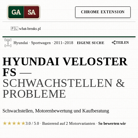
GA
SA
CHROME EXTENSION
🇵🇱 what-breaks.pl
TEILEN
Hyundai · Sportwagen · 2011–2018
EIGENE SUCHE
HYUNDAI VELOSTER
FS
—
SCHWACHSTELLEN &
PROBLEME
Schwachstellen, Motorenbewertung und Kaufberatung
★
★
★
★
★
3.0 / 5.0 · Basierend auf 2 Motorvarianten ·
So bewerten wir