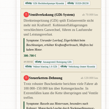
GDi Hochdruckpumpe Hyundai
35320-2B230
Ventilverkokung (GDi-System)
!!
ab 70.000 km
Direkteinspritzung (GDi) spült Einlassventile nicht
mehr mit Kraftstoff. Kohlenstoffablagerungen
verschlechtern Gaswechsel, führen zu Laufunruhe
und Leistungsverlust.
Symptome:
Unrunder Leerlauf, Zögerlichkeit beim
Beschleunigen, erhöhter Kraftstoffverbrauch, Misfires bei
kaltem Motor.
300–700 €
Ansaugventil Reinigung GDi
ANZEIGE
Walnut blasting 1.6 GDi
Verkokung cleaner Hyundai
Steuerketten-Dehnung
!!
ab 120.000 km
Trotz robuster Buschenkette berichten viele Fahrer ab
100.000–150.000 km über Kettengeräusche. In
Extremfällen kann die Kette überspringen und Ventile
treffen.
Symptome:
Rasseln aus Motorraum, besonders nach
Kaltstart; Motorcheck-Leuchte durch Nockenwellensensor-