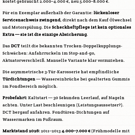
kostet gebraucht 2.000–4.000 €, neu 5.000–8.000 €.
Für ein Exemplar außerhalb der Garantie:
lückenloser
Servicenachweis zwingend
, direkt nach dem Kauf Ölwechsel
und Motorspülung. Die
Scheckheftpflege ist kein optionales
Extra — sie ist die einzige Absicherung
.
Das
DCT
teilt die bekannten Trocken-Doppelkupplungs-
Schwächen: Anfahrruckeln im Stop-and-go,
Aktuatorverschleiß. Manuelle Variante klar vorzuziehen.
Die asymmetrische 3-Tür-Karosserie hat empfindliche
Türdichtungen
— Wassereinbrüche bei gealterten Gummis
im Fondbereich möglich.
Probefahrt:
Kaltstart — 30 Sekunden Leerlauf, auf Nageln
achten. Unter Last beschleunigen (Leistungsaussetzer?).
DCT bergauf anfahren. Fondtüren-Dichtungen auf
Wassermarken im Fußraum.
Marktstand 2026:
2011–2013
4.000–7.000 €
(Frühmodelle mit