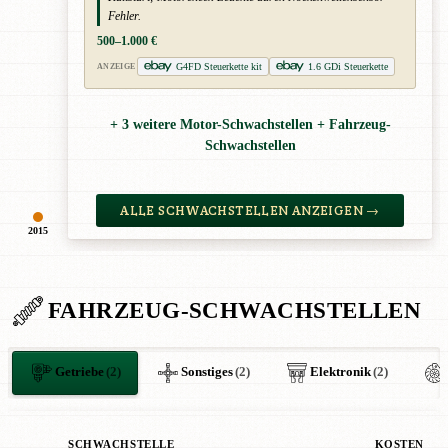
Fehler.
500–1.000 €
G4FD Steuerkette kit
1.6 GDi Steuerkette
ANZEIGE
+ 3 weitere Motor-Schwachstellen + Fahrzeug-
Schwachstellen
ALLE SCHWACHSTELLEN ANZEIGEN →
2015
FAHRZEUG-SCHWACHSTELLEN
Getriebe
(2)
Sonstiges
(2)
Elektronik
(2)
SCHWACHSTELLE
KOSTEN