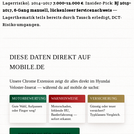
Lagerrisiko). 2014–2017
7.000–12.000 €
. Insider-Pick:
BJ 2015–
2017, 6-Gang manuell, lückenloser Servicenachweis
—
Lagerthematik teils bereits durch Tausch erledigt, DCT-
Risiko umgangen.
DIESE DATEN DIREKT AUF
MOBILE.DE
Unsere Chrome Extension zeigt dir alles direkt im Hyundai
Veloster-Inserat — während du auf mobile.de suchst:
MOTORBEWERTUNG
WARNHINWEISE
VERSICHERUNG
Gute Wahl
,
Aufpassen
Motorschaden,
Günstig oder teuer
oder
Finger weg!
fehlende HU,
versichert?
Bastlerfahrzeug —
Typklassen-Vergleich.
sofort erkannt.