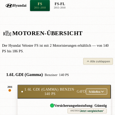
FS
FS-FL
Hyundai
2011–2018
2015–2018
MOTOREN-ÜBERSICHT
Der Hyundai Veloster FS ist mit 2 Motorisierungen erhältlich — von 140
PS bis 186 PS.
Alle zuklappen
1.6L GDI (Gamma)
· Benziner
· 140 PS
2011
1.6L GDI (GAMMA) BENZIN
·
●
G4FD
Schließen
140 PS
Versicherungseinstufung: Günstig
Jetzt vergleichen
*
ANZEIGE