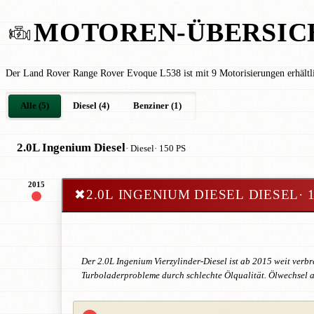
MOTOREN-ÜBERSIC
Der Land Rover Range Rover Evoque L538 ist mit 9 Motorisierungen erhält
Alle (5)
Diesel (4)
Benziner (1)
2.0L Ingenium Diesel
· Diesel
· 150 PS
2015
✖
2.0L INGENIUM DIESEL DIESEL
· 
Der 2.0L Ingenium Vierzylinder-Diesel ist ab 2015 weit verb
Turboladerprobleme durch schlechte Ölqualität. Ölwechsel a