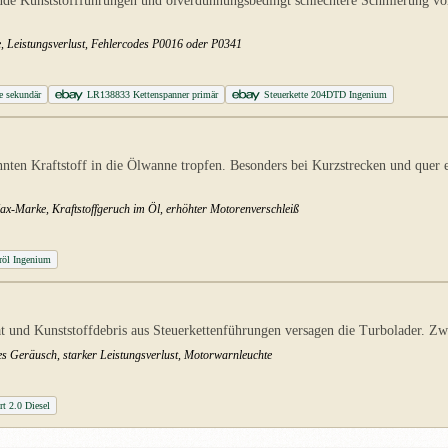
de Kunststoffführungen und ölverdünnungsbedingt schlechtere Schmierung vorz
e, Leistungsverlust, Fehlercodes P0016 oder P0341
e sekundär
LR138833 Kettenspanner primär
Steuerkette 204DTD Ingenium
nnten Kraftstoff in die Ölwanne tropfen. Besonders bei Kurzstrecken und que
Max-Marke, Kraftstoffgeruch im Öl, erhöhter Motorenverschleiß
öl Ingenium
und Kunststoffdebris aus Steuerkettenführungen versagen die Turbolader. Zwei
es Geräusch, starker Leistungsverlust, Motorwarnleuchte
rt 2.0 Diesel