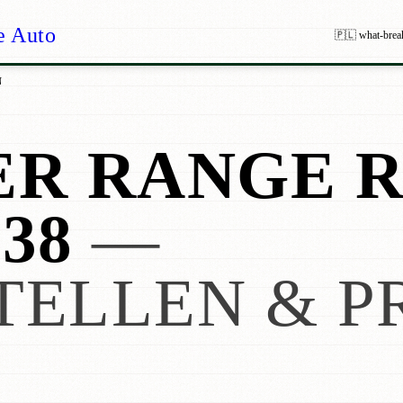
e Auto
🇵🇱 what-brea
N
ER RANGE 
38
—
TELLEN & P