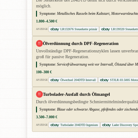
Die Steuerkette des 204DTD dehnt sich durch verschleißen
möglich.
Symptome:
Metallisches Rasseln beim Kaltstart, Motorwarnleucht
1.800–4.500 €
LR132676 Steuerkette primär
LR139320 Steuerkett
ANZEIGE
Ölverdünnung durch DPF-Regeneration
!!
Unvollständige DPF-Regenerationszyklen lassen unverbra
groß für passive Regeneration.
Symptome:
Servicefrühwarnung weit vor Intervall, Ölstand über 
100–300 €
Ölwechsel 204DTD Intervall
STJLR.03.5005 Motor
ANZEIGE
Turbolader-Ausfall durch Ölmangel
!!
Durch ölverdünnungsbedingte Schmiermittelminderqualität 
Symptome:
Blaue oder schwarze Abgase, pfeifendes oder zischend
3.500–7.000 €
Turbolader 204DTD Ingenium
Lader Discovery Spo
ANZEIGE