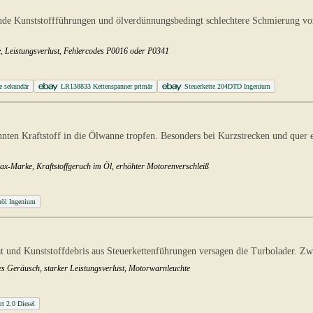
de Kunststoffführungen und ölverdünnungsbedingt schlechtere Schmierung vorz
e, Leistungsverlust, Fehlercodes P0016 oder P0341
e sekundär
LR138833 Kettenspanner primär
Steuerkette 204DTD Ingenium
nnten Kraftstoff in die Ölwanne tropfen. Besonders bei Kurzstrecken und que
Max-Marke, Kraftstoffgeruch im Öl, erhöhter Motorenverschleiß
öl Ingenium
und Kunststoffdebris aus Steuerkettenführungen versagen die Turbolader. Zwei
es Geräusch, starker Leistungsverlust, Motorwarnleuchte
rt 2.0 Diesel