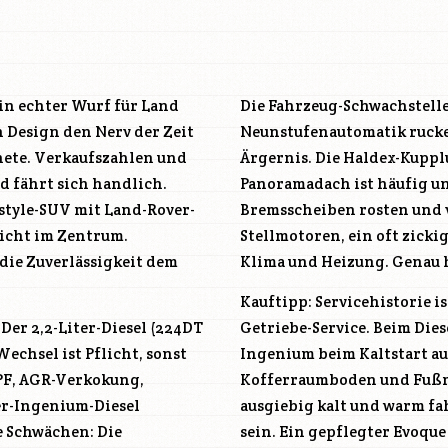
 ein echter Wurf für Land
Die Fahrzeug-Schwachstelle
 Design den Nerv der Zeit
Neunstufenautomatik ruckel
fnete. Verkaufszahlen und
Ärgernis. Die Haldex-Kupplu
d fährt sich handlich.
Panoramadach ist häufig u
estyle-SUV mit Land-Rover-
Bremsscheiben rosten und 
nicht im Zentrum.
Stellmotoren, ein oft zicki
 die Zuverlässigkeit dem
Klima und Heizung. Genau hi
Kauftipp: Servicehistorie i
er 2,2-Liter-Diesel (
224DT
Getriebe-Service. Beim Die
echsel ist Pflicht, sonst
Ingenium beim Kaltstart au
PF, AGR-Verkokung,
Kofferraumboden und Fußma
er-Ingenium-Diesel
ausgiebig kalt und warm fa
le Schwächen: Die
sein. Ein gepflegter Evoque