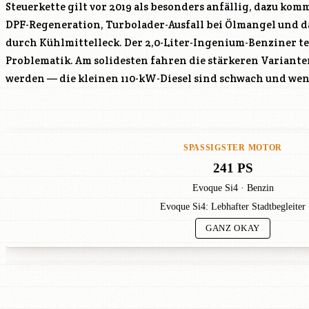
Steuerkette gilt vor 2019 als besonders anfällig, dazu k
DPF-Regeneration, Turbolader-Ausfall bei Ölmangel und 
durch Kühlmittelleck. Der 2,0-Liter-Ingenium-Benziner tei
Problematik. Am solidesten fahren die stärkeren Variante
werden — die kleinen 110-kW-Diesel sind schwach und we
SPASSIGSTER MOTOR
241 PS
Evoque Si4 · Benzin
Evoque Si4: Lebhafter Stadtbegleiter
GANZ OKAY