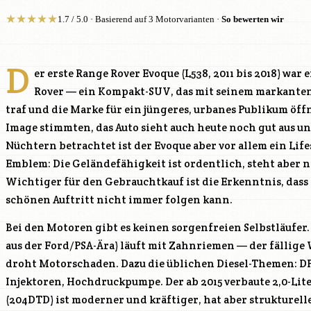
★
★
★
★
★
1.7 / 5.0 · Basierend auf 3 Motorvarianten ·
So bewerten wir
D
er erste Range Rover Evoque (L538, 2011 bis 2018) war
Rover — ein Kompakt-SUV, das mit seinem markanten
traf und die Marke für ein jüngeres, urbanes Publikum öf
Image stimmten, das Auto sieht auch heute noch gut aus un
Nüchtern betrachtet ist der Evoque aber vor allem ein Lif
Emblem: Die Geländefähigkeit ist ordentlich, steht aber 
Wichtiger für den Gebrauchtkauf ist die Erkenntnis, dass
schönen Auftritt nicht immer folgen kann.
Bei den Motoren gibt es keinen sorgenfreien Selbstläufer. D
aus der Ford/PSA-Ära) läuft mit Zahnriemen — der fällige W
droht Motorschaden. Dazu die üblichen Diesel-Themen: D
Injektoren, Hochdruckpumpe. Der ab 2015 verbaute 2,0-Lit
(
204DTD
) ist moderner und kräftiger, hat aber strukturel