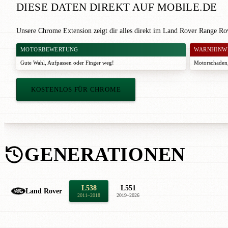
DIESE DATEN DIREKT AUF MOBILE.DE
Unsere Chrome Extension zeigt dir alles direkt im Land Rover Range Ro
MOTORBEWERTUNG
WARNHINW
Gute Wahl
,
Aufpassen
oder
Finger weg!
Motorschaden,
KOSTENLOS FÜR CHROME
GENERATIONEN
L538
L551
Land Rover
2011–2018
2019–2026