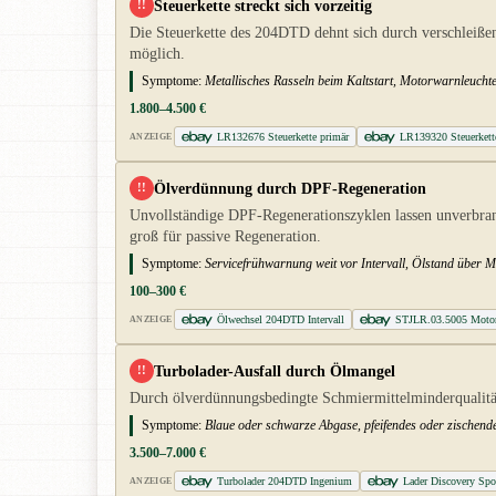
Steuerkette streckt sich vorzeitig
!!
Die Steuerkette des 204DTD dehnt sich durch verschleißen
möglich.
Symptome:
Metallisches Rasseln beim Kaltstart, Motorwarnleucht
1.800–4.500 €
LR132676 Steuerkette primär
LR139320 Steuerkett
ANZEIGE
Ölverdünnung durch DPF-Regeneration
!!
Unvollständige DPF-Regenerationszyklen lassen unverbra
groß für passive Regeneration.
Symptome:
Servicefrühwarnung weit vor Intervall, Ölstand über 
100–300 €
Ölwechsel 204DTD Intervall
STJLR.03.5005 Motor
ANZEIGE
Turbolader-Ausfall durch Ölmangel
!!
Durch ölverdünnungsbedingte Schmiermittelminderqualität 
Symptome:
Blaue oder schwarze Abgase, pfeifendes oder zischend
3.500–7.000 €
Turbolader 204DTD Ingenium
Lader Discovery Spo
ANZEIGE