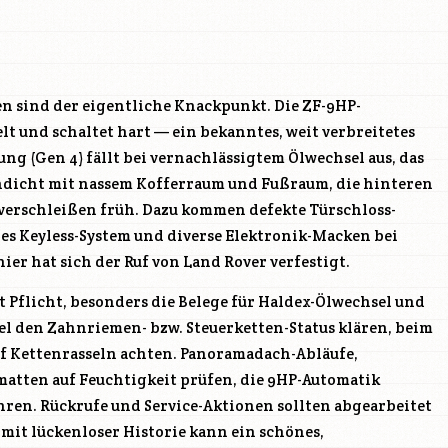
n sind der eigentliche Knackpunkt. Die ZF-9HP-
t und schaltet hart — ein bekanntes, weit verbreitetes
ng (Gen 4) fällt bei vernachlässigtem Ölwechsel aus, das
ndicht mit nassem Kofferraum und Fußraum, die hinteren
verschleißen früh. Dazu kommen defekte Türschloss-
ges Keyless-System und diverse Elektronik-Macken bei
er hat sich der Ruf von Land Rover verfestigt.
st Pflicht, besonders die Belege für Haldex-Ölwechsel und
sel den Zahnriemen- bzw. Steuerketten-Status klären, beim
f Kettenrasseln achten. Panoramadach-Abläufe,
tten auf Feuchtigkeit prüfen, die 9HP-Automatik
hren. Rückrufe und Service-Aktionen sollten abgearbeitet
 mit lückenloser Historie kann ein schönes,