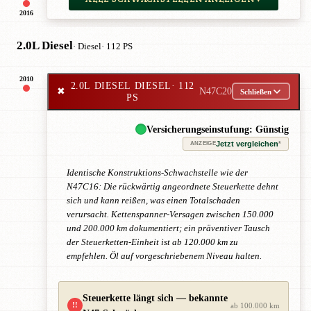
2016
2.0L Diesel
· Diesel
· 112 PS
2010
2.0L DIESEL DIESEL
· 112
✖
N47C20
Schließen
PS
Versicherungseinstufung: Günstig
Jetzt vergleichen
*
ANZEIGE
Identische Konstruktions-Schwachstelle wie der
N47C16: Die rückwärtig angeordnete Steuerkette dehnt
sich und kann reißen, was einen Totalschaden
verursacht. Kettenspanner-Versagen zwischen 150.000
und 200.000 km dokumentiert; ein präventiver Tausch
der Steuerketten-Einheit ist ab 120.000 km zu
empfehlen. Öl auf vorgeschriebenem Niveau halten.
Steuerkette längt sich — bekannte
!!
ab 100.000 km