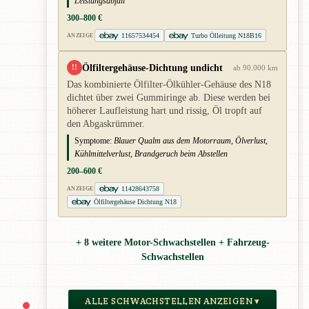
Leistungsabfall
300–800 €
11657534454
Turbo Ölleitung N18B16
ANZEIGE
Ölfiltergehäuse-Dichtung undicht
!!
ab 90.000 km
Das kombinierte Ölfilter-Ölkühler-Gehäuse des N18
dichtet über zwei Gummiringe ab. Diese werden bei
höherer Laufleistung hart und rissig, Öl tropft auf
den Abgaskrümmer.
Symptome:
Blauer Qualm aus dem Motorraum, Ölverlust,
Kühlmittelverlust, Brandgeruch beim Abstellen
200–600 €
11428643758
ANZEIGE
Ölfiltergehäuse Dichtung N18
+ 8 weitere Motor-Schwachstellen + Fahrzeug-
Schwachstellen
ALLE SCHWACHSTELLEN ANZEIGEN ▾