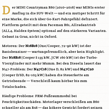
D
er MINI Countryman R60 (2010–2016) war MINIs erster
Ausflug in die SUV-Welt — und ein mutiger Schritt für
eine Marke, die sich über Go-Kart-Fahrgefühl definiert.
Plattform geteilt mit dem Paceman R61, Allradantrieb
(ALL4, Haldex-System) optional auf den stärkeren Varianten.
Gebaut in Graz, nicht in Oxford.
Motoren: Der
N16B16
(One/Cooper, 72–90 kW) ist der
Basisbenziner — wartungsfreundlich, aber kein Highlight.
Der
N18B16
(Cooper S 135 kW, JCW 160 kW) ist der Turbo-
Vierzylinder mit mehr Mumm. Bei den Dieseln lauert das
N47
-Problem: Der
N47C16
(One D, 82 kW) und
N47C20
(Cooper D/SD, 82–105 kW) haben die Steuerkette am
Getriebeende — Verschleiß kaum hörbar bis zum
Totalschaden.
Häufige Probleme: FRM-Fußraummodul bei
Feuchtigkeitsschäden. Motorlager verschleißen am R60
schneller als am R56 — das höhere Gewicht fordert seinen