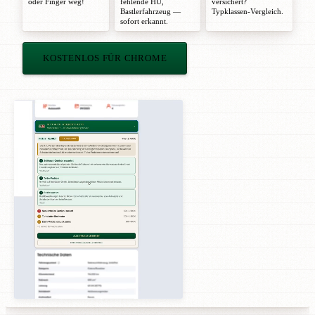
oder
Finger weg!
fehlende HU,
versichert?
Bastlerfahrzeug —
Typklassen-Vergleich.
sofort erkannt.
KOSTENLOS FÜR CHROME