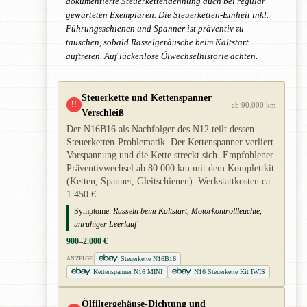
dokumentierte Steuerkettendehnung auch bei regulär
gewarteten Exemplaren. Die Steuerketten-Einheit inkl.
Führungsschienen und Spanner ist präventiv zu
tauschen, sobald Rasselgeräusche beim Kaltstart
auftreten. Auf lückenlose Ölwechselhistorie achten.
Steuerkette und Kettenspanner
!!
ab 90.000 km
Verschleiß
Der N16B16 als Nachfolger des N12 teilt dessen
Steuerketten-Problematik. Der Kettenspanner verliert
Vorspannung und die Kette streckt sich. Empfohlener
Präventivwechsel ab 80.000 km mit dem Komplettkit
(Ketten, Spanner, Gleitschienen). Werkstattkosten ca.
1.450 €.
Symptome:
Rasseln beim Kaltstart, Motorkontrollleuchte,
unruhiger Leerlauf
900–2.000 €
Steuerkette N16B16
ANZEIGE
Kettenspanner N16 MINI
N16 Steuerkette Kit IWIS
Ölfiltergehäuse-Dichtung und