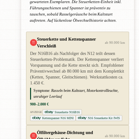
gewarteten Exemplaren. Die Steuerketten-Einheit inkl.
Führungsschienen und Spanner ist präventiv zu
tauschen, sobald Rasselgeräusche beim Kaltstart
auftreten. Auf lückenlose Ölwechselhistorie achten.
Steuerkette und Kettenspanner
!!
ab 90.000 km
Verschleiß
Der N16B16 als Nachfolger des N12 teilt dessen
Steuerketten-Problematik. Der Kettenspanner verliert
Vorspannung und die Kette streckt sich. Empfohlener
Präventivwechsel ab 80.000 km mit dem Komplettkit
(Ketten, Spanner, Gleitschienen). Werkstattkosten ca.
1.450 €.
Symptome:
Rasseln beim Kaltstart, Motorkontrollleuchte,
unruhiger Leerlauf
900–2.000 €
Steuerkette N16B16
ANZEIGE
Kettenspanner N16 MINI
N16 Steuerkette Kit IWIS
Ölfiltergehäuse-Dichtung und
!!
ab 90.000 km