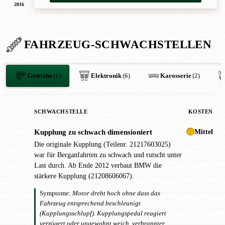
2016
FAHRZEUG-SCHWACHSTELLEN
Getriebe
(1)
Elektronik
(6)
Karosserie
(2)
SCHWACHSTELLE
KOSTEN
Mittel
Kupplung zu schwach dimensioniert
✖
Die originale Kupplung (Teilenr. 21217603025)
war für Berganfahrten zu schwach und rutscht unter
Last durch. Ab Ende 2012 verbaut BMW die
stärkere Kupplung (21208606067).
Symptome:
Motor dreht hoch ohne dass das
Fahrzeug entsprechend beschleunigt
(Kupplungsschlupf). Kupplungspedal reagiert
verzögert oder ungewohnt weich, verbrannter