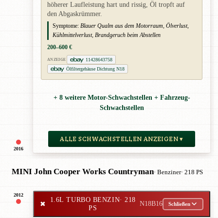
höherer Laufleistung hart und rissig, Öl tropft auf
den Abgaskrümmer.
Symptome:
Blauer Qualm aus dem Motorraum, Ölverlust,
Kühlmittelverlust, Brandgeruch beim Abstellen
200–600 €
11428643758
ANZEIGE
Ölfiltergehäuse Dichtung N18
+ 8 weitere Motor-Schwachstellen + Fahrzeug-
Schwachstellen
ALLE SCHWACHSTELLEN ANZEIGEN ▾
2016
MINI John Cooper Works Countryman
· Benziner
· 218 PS
2012
1.6L TURBO BENZIN
· 218
✖
N18B16
Schließen
PS