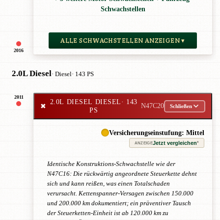
Schwachstellen
ALLE SCHWACHSTELLEN ANZEIGEN ▾
2016
2.0L Diesel
· Diesel
· 143 PS
2011
2.0L DIESEL DIESEL
· 143
✖
N47C20
Schließen
PS
Versicherungseinstufung: Mittel
Jetzt vergleichen
*
ANZEIGE
Identische Konstruktions-Schwachstelle wie der
N47C16: Die rückwärtig angeordnete Steuerkette dehnt
sich und kann reißen, was einen Totalschaden
verursacht. Kettenspanner-Versagen zwischen 150.000
und 200.000 km dokumentiert; ein präventiver Tausch
der Steuerketten-Einheit ist ab 120.000 km zu