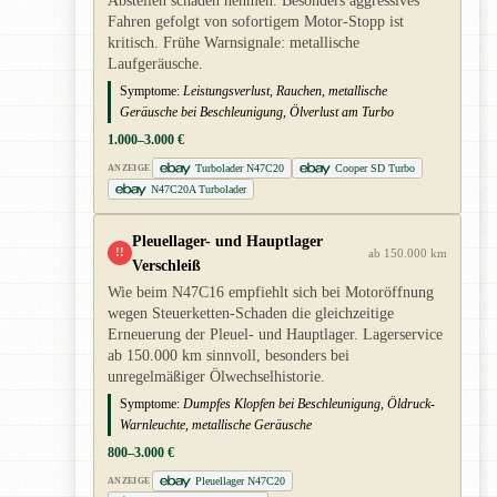
Abstellen schaden nehmen. Besonders aggressives
Fahren gefolgt von sofortigem Motor-Stopp ist
kritisch. Frühe Warnsignale: metallische
Laufgeräusche.
Symptome:
Leistungsverlust, Rauchen, metallische
Geräusche bei Beschleunigung, Ölverlust am Turbo
1.000–3.000 €
Turbolader N47C20
Cooper SD Turbo
ANZEIGE
N47C20A Turbolader
Pleuellager- und Hauptlager
!!
ab 150.000 km
Verschleiß
Wie beim N47C16 empfiehlt sich bei Motoröffnung
wegen Steuerketten-Schaden die gleichzeitige
Erneuerung der Pleuel- und Hauptlager. Lagerservice
ab 150.000 km sinnvoll, besonders bei
unregelmäßiger Ölwechselhistorie.
Symptome:
Dumpfes Klopfen bei Beschleunigung, Öldruck-
Warnleuchte, metallische Geräusche
800–3.000 €
Pleuellager N47C20
ANZEIGE