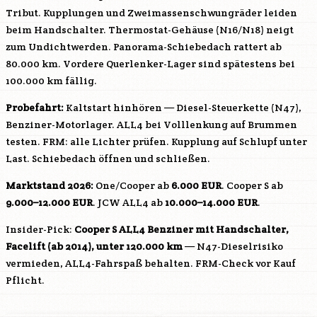
Tribut. Kupplungen und Zweimassenschwungräder leiden
beim Handschalter. Thermostat-Gehäuse (
N16
/
N18
) neigt
zum Undichtwerden. Panorama-Schiebedach rattert ab
80.000 km. Vordere Querlenker-Lager sind spätestens bei
100.000 km fällig.
Probefahrt:
Kaltstart hinhören — Diesel-Steuerkette (
N47
),
Benziner-Motorlager. ALL4 bei Volllenkung auf Brummen
testen. FRM: alle Lichter prüfen. Kupplung auf Schlupf unter
Last. Schiebedach öffnen und schließen.
Marktstand 2026:
One/Cooper ab
6.000 EUR
. Cooper S ab
9.000–12.000 EUR
. JCW ALL4 ab
10.000–14.000 EUR
.
Insider-Pick:
Cooper S ALL4 Benziner mit Handschalter,
Facelift (ab 2014), unter 120.000 km
—
N47
-Dieselrisiko
vermieden, ALL4-Fahrspaß behalten. FRM-Check vor Kauf
Pflicht.