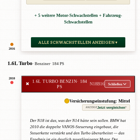
+ 5 weitere Motor-Schwachstellen + Fahrzeug-
Schwachstellen
ALLE SCHWACHSTELLEN ANZEIGEN ▾
2016
1.6L Turbo
· Benziner
· 184 PS
2010
1.6L TURBO BENZIN
· 184
✖
N18B16
Schließen
PS
Versicherungseinstufung: Mittel
Jetzt vergleichen
*
ANZEIGE
Der N18 ist das, was der N14 hätte sein sollen. BMW hat
2010 die doppelte VANOS-Steuerung eingebaut, die
Steuerkette verstärkt und den Turbo überarbeitet — das
Ergebnis ist ein deutlich zuverlässigerer Motor. Der