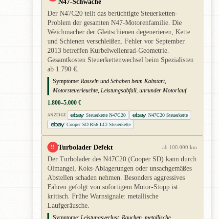
N47-Schwäche
Der N47C20 teilt das berüchtigte Steuerketten-
Problem der gesamten N47-Motorenfamilie. Die
Weichmacher der Gleitschienen degenerieren, Kette
und Schienen verschleißen. Fehler vor September
2013 betreffen Kurbelwellenrad-Geometrie.
Gesamtkosten Steuerkettenwechsel beim Spezialisten
ab 1.790 €.
Symptome:
Rasseln und Schaben beim Kaltstart,
Motorsteuerleuchte, Leistungsabfall, unrunder Motorlauf
1.800–5.000 €
Steuerkette N47C20
N47C20 Steuerkette
ANZEIGE
Cooper SD R56 LCI Steuerkette
Turbolader Defekt
!!
ab 100.000 km
Der Turbolader des N47C20 (Cooper SD) kann durch
Ölmangel, Koks-Ablagerungen oder unsachgemäßes
Abstellen schaden nehmen. Besonders aggressives
Fahren gefolgt von sofortigem Motor-Stopp ist
kritisch. Frühe Warnsignale: metallische
Laufgeräusche.
Symptome:
Leistungsverlust, Rauchen, metallische