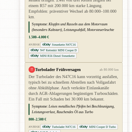
Reißen bringen. Zwei von drei Ketten zeigten bei
einem R57 mit 200.000 km starke Längung.
Empfohlen: präventiver Wechsel ab 80.000–100.000
km.
Symptome:
Klopfen und Rasseln aus dem Motorraum
(besonders Kaltstart), Leistungsabfall, Motorsteuerleuchte
1.500–4.000 €
Steuerkette N47C16
ANZEIGE
N47 Kettenkit MINI Cooper D
MINI R56 Diesel Steuerkette
Turbolader Frühversagen
!!
ab 80.000 km
Der Turbolader des N47C16 kann vorzeitig ausfallen,
typisch bei zu schnellem Abstellen nach Vollgasfahrt
ohne Abkühlphase. Auch verkokte Einlasskanäle
durch AGR-Ablagerungen begünstigen Turboschäden.
Ein Fall mit Schaden bei 30.000 km bekannt.
Symptome:
Leises metallisches Pfeifen bei Beschleunigung,
Leistungsverlust, Rauchendes Öl aus Turbo
800–2.500 €
Turbolader N47C16
MINI Cooper D Turbo
ANZEIGE