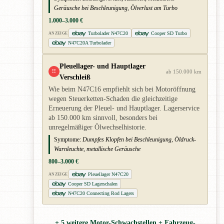
Geräusche bei Beschleunigung, Ölverlust am Turbo
1.000–3.000 €
Turbolader N47C20
Cooper SD Turbo
ANZEIGE
N47C20A Turbolader
Pleuellager- und Hauptlager
!!
ab 150.000 km
Verschleiß
Wie beim N47C16 empfiehlt sich bei Motoröffnung
wegen Steuerketten-Schaden die gleichzeitige
Erneuerung der Pleuel- und Hauptlager. Lagerservice
ab 150.000 km sinnvoll, besonders bei
unregelmäßiger Ölwechselhistorie.
Symptome:
Dumpfes Klopfen bei Beschleunigung, Öldruck-
Warnleuchte, metallische Geräusche
800–3.000 €
Pleuellager N47C20
ANZEIGE
Cooper SD Lagerschalen
N47C20 Connecting Rod Lagers
+ 5 weitere Motor-Schwachstellen + Fahrzeug-