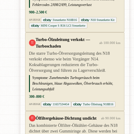
Fehlercodes 2A98/2A99, Leistungsverlust
900–2.500 €
Steuerkette N18B16
N18 Steuerkette Kit
ANZEIGE
MINI Cooper S R56 LCI Steuerkette
Turbo-Ölzuleitung verkokt —
!!
ab 100.000 km
Turboschaden
Die starre Turbo-Ölversorgungsleitung des N18
verkokt ebenso wie beim Vorgänger N14.
Koksablagerungen reduzieren die Turbo-
Ölversorgung und führen zu Lagerverschleiß.
Symptome:
Zunehmendes Turbogeräusch beim
Beschleunigen, blaue Abgaswolken, Ölverbrauch erhöht,
Leistungsabfall
300–800 €
11657534454
Turbo Ölleitung N18B16
ANZEIGE
Ölfiltergehäuse-Dichtung undicht
!!
ab 90.000 km
Das kombinierte Ölfilter-Ölkühler-Gehäuse des N18
dichtet über zwei Gummiringe ab. Diese werden bei