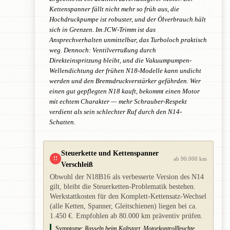
Kettenspanner fällt nicht mehr so früh aus, die
Hochdruckpumpe ist robuster, und der Ölverbrauch hält
sich in Grenzen. Im JCW-Trimm ist das
Ansprechverhalten unmittelbar, das Turboloch praktisch
weg. Dennoch: Ventilverrußung durch
Direkteinspritzung bleibt, und die Vakuumpumpen-
Wellendichtung der frühen N18-Modelle kann undicht
werden und den Bremsdruckverstärker gefährden. Wer
einen gut gepflegten N18 kauft, bekommt einen Motor
mit echtem Charakter — mehr Schrauber-Respekt
verdient als sein schlechter Ruf durch den N14-
Schatten.
Steuerkette und Kettenspanner
!!
ab 90.000 km
Verschleiß
Obwohl der N18B16 als verbesserte Version des N14
gilt, bleibt die Steuerketten-Problematik bestehen.
Werkstattkosten für den Komplett-Kettensatz-Wechsel
(alle Ketten, Spanner, Gleitschienen) liegen bei ca.
1.450 €. Empfohlen ab 80.000 km präventiv prüfen.
Symptome:
Rasseln beim Kaltstart, Motorkontrollleuchte,