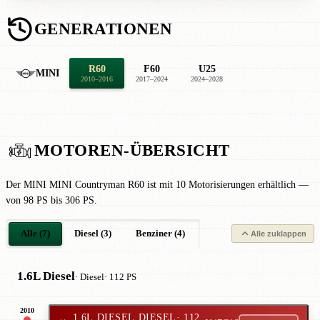
GENERATIONEN
R60
F60
U25
MINI
2010–2016
2017–2024
2024–2028
MOTOREN-ÜBERSICHT
Der MINI MINI Countryman R60 ist mit 10 Motorisierungen erhältlich —
von 98 PS bis 306 PS.
Alle (7)
Diesel (3)
Benziner (4)
Alle zuklappen
1.6L Diesel
· Diesel
· 112 PS
2010
1.6L DIESEL DIESEL
· 112