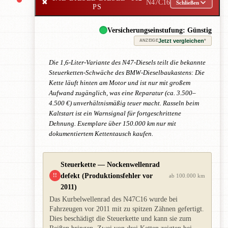
✖
N47C16
Schließen
PS
Versicherungseinstufung: Günstig
Jetzt vergleichen
*
ANZEIGE
Die 1,6-Liter-Variante des N47-Diesels teilt die bekannte
Steuerketten-Schwäche des BMW-Dieselbaukastens: Die
Kette läuft hinten am Motor und ist nur mit großem
Aufwand zugänglich, was eine Reparatur (ca. 3.500–
4.500 €) unverhältnismäßig teuer macht. Rasseln beim
Kaltstart ist ein Warnsignal für fortgeschrittene
Dehnung. Exemplare über 150.000 km nur mit
dokumentiertem Kettentausch kaufen.
Steuerkette — Nockenwellenrad
defekt (Produktionsfehler vor
!!
ab 100.000 km
2011)
Das Kurbelwellenrad des N47C16 wurde bei
Fahrzeugen vor 2011 mit zu spitzen Zähnen gefertigt.
Dies beschädigt die Steuerkette und kann sie zum