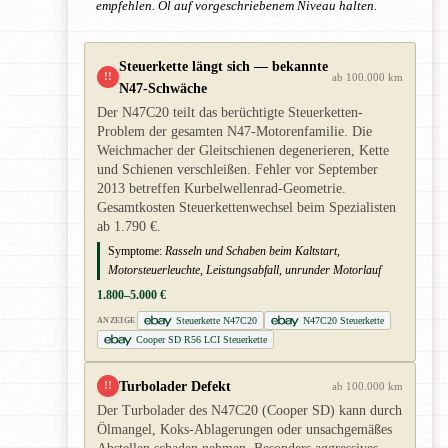
empfehlen. Öl auf vorgeschriebenem Niveau halten.
Steuerkette längt sich — bekannte
!!
ab 100.000 km
N47-Schwäche
Der N47C20 teilt das berüchtigte Steuerketten-
Problem der gesamten N47-Motorenfamilie. Die
Weichmacher der Gleitschienen degenerieren, Kette
und Schienen verschleißen. Fehler vor September
2013 betreffen Kurbelwellenrad-Geometrie.
Gesamtkosten Steuerkettenwechsel beim Spezialisten
ab 1.790 €.
Symptome:
Rasseln und Schaben beim Kaltstart,
Motorsteuerleuchte, Leistungsabfall, unrunder Motorlauf
1.800–5.000 €
Steuerkette N47C20
N47C20 Steuerkette
ANZEIGE
Cooper SD R56 LCI Steuerkette
Turbolader Defekt
!!
ab 100.000 km
Der Turbolader des N47C20 (Cooper SD) kann durch
Ölmangel, Koks-Ablagerungen oder unsachgemäßes