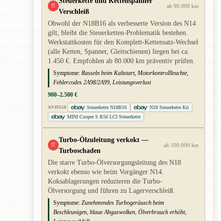
Steuerkette und Kettenspanner
!!
ab 90.000 km
Verschleiß
Obwohl der N18B16 als verbesserte Version des N14
gilt, bleibt die Steuerketten-Problematik bestehen.
Werkstattkosten für den Komplett-Kettensatz-Wechsel
(alle Ketten, Spanner, Gleitschienen) liegen bei ca.
1.450 €. Empfohlen ab 80.000 km präventiv prüfen.
Symptome:
Rasseln beim Kaltstart, Motorkontrollleuchte,
Fehlercodes 2A98/2A99, Leistungsverlust
900–2.500 €
Steuerkette N18B16
N18 Steuerkette Kit
ANZEIGE
MINI Cooper S R56 LCI Steuerkette
Turbo-Ölzuleitung verkokt —
!!
ab 100.000 km
Turboschaden
Die starre Turbo-Ölversorgungsleitung des N18
verkokt ebenso wie beim Vorgänger N14.
Koksablagerungen reduzieren die Turbo-
Ölversorgung und führen zu Lagerverschleiß.
Symptome:
Zunehmendes Turbogeräusch beim
Beschleunigen, blaue Abgaswolken, Ölverbrauch erhöht,