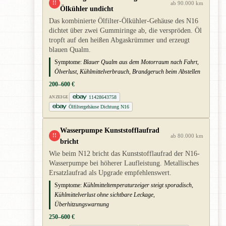
!!
ab 90.000 km
Ölkühler undicht
Das kombinierte Ölfilter-Ölkühler-Gehäuse des N16
dichtet über zwei Gummiringe ab, die verspröden. Öl
tropft auf den heißen Abgaskrümmer und erzeugt
blauen Qualm.
Symptome:
Blauer Qualm aus dem Motorraum nach Fahrt,
Ölverlust, Kühlmittelverbrauch, Brandgeruch beim Abstellen
200–600 €
11428643758
ANZEIGE
Ölfiltergehäuse Dichtung N16
Wasserpumpe Kunststofflaufrad
!!
ab 80.000 km
bricht
Wie beim N12 bricht das Kunststofflaufrad der N16-
Wasserpumpe bei höherer Laufleistung. Metallisches
Ersatzlaufrad als Upgrade empfehlenswert.
Symptome:
Kühlmitteltemperaturzeiger steigt sporadisch,
Kühlmittelverlust ohne sichtbare Leckage,
Überhitzungswarnung
250–600 €