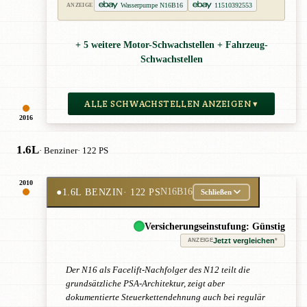
Wasserpumpe N16B16
11510392553
ANZEIGE
+ 5 weitere Motor-Schwachstellen + Fahrzeug-
Schwachstellen
ALLE SCHWACHSTELLEN ANZEIGEN ▾
2016
1.6L
· Benziner
· 122 PS
2010
●
1.6L BENZIN
· 122 PS
N16B16
Schließen
Versicherungseinstufung: Günstig
Jetzt vergleichen
*
ANZEIGE
Der N16 als Facelift-Nachfolger des N12 teilt die
grundsätzliche PSA-Architektur, zeigt aber
dokumentierte Steuerkettendehnung auch bei regulär