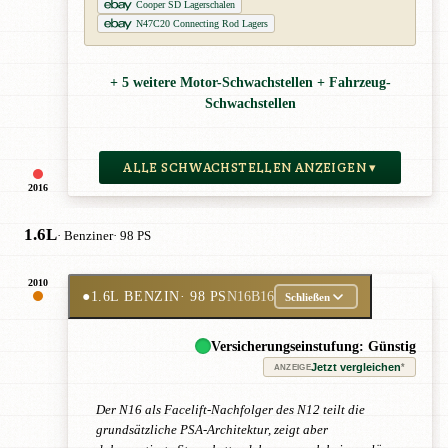
Cooper SD Lagerschalen
N47C20 Connecting Rod Lagers
+ 5 weitere Motor-Schwachstellen + Fahrzeug-
Schwachstellen
ALLE SCHWACHSTELLEN ANZEIGEN ▾
2016
1.6L
· Benziner
· 98 PS
2010
●
1.6L BENZIN
· 98 PS
N16B16
Schließen
Versicherungseinstufung: Günstig
Jetzt vergleichen
*
ANZEIGE
Der N16 als Facelift-Nachfolger des N12 teilt die
grundsätzliche PSA-Architektur, zeigt aber