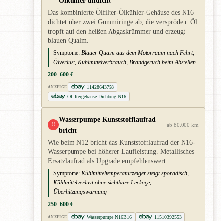
Ölkühler undicht
Das kombinierte Ölfilter-Ölkühler-Gehäuse des N16
dichtet über zwei Gummiringe ab, die verspröden. Öl
tropft auf den heißen Abgaskrümmer und erzeugt
blauen Qualm.
Symptome:
Blauer Qualm aus dem Motorraum nach Fahrt,
Ölverlust, Kühlmittelverbrauch, Brandgeruch beim Abstellen
200–600 €
11428643758
ANZEIGE
Ölfiltergehäuse Dichtung N16
Wasserpumpe Kunststofflaufrad
!!
ab 80.000 km
bricht
Wie beim N12 bricht das Kunststofflaufrad der N16-
Wasserpumpe bei höherer Laufleistung. Metallisches
Ersatzlaufrad als Upgrade empfehlenswert.
Symptome:
Kühlmitteltemperaturzeiger steigt sporadisch,
Kühlmittelverlust ohne sichtbare Leckage,
Überhitzungswarnung
250–600 €
Wasserpumpe N16B16
11510392553
ANZEIGE