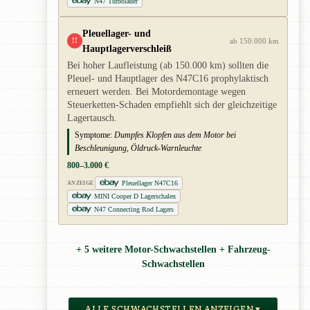
N47 Turbolader
Pleuellager- und
!!
ab 150.000 km
Hauptlagerverschleiß
Bei hoher Laufleistung (ab 150.000 km) sollten die
Pleuel- und Hauptlager des N47C16 prophylaktisch
erneuert werden. Bei Motordemontage wegen
Steuerketten-Schaden empfiehlt sich der gleichzeitige
Lagertausch.
Symptome:
Dumpfes Klopfen aus dem Motor bei
Beschleunigung, Öldruck-Warnleuchte
800–3.000 €
Pleuellager N47C16
ANZEIGE
MINI Cooper D Lagerschalen
N47 Connecting Rod Lagers
+ 5 weitere Motor-Schwachstellen + Fahrzeug-
Schwachstellen
ALLE SCHWACHSTELLEN ANZEIGEN ▾