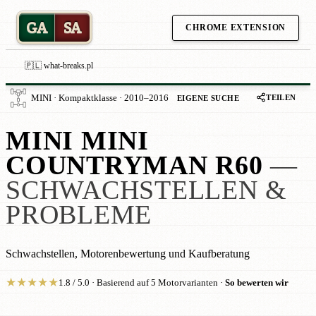
GA
SA
CHROME EXTENSION
🇵🇱 what-breaks.pl
TEILEN
MINI · Kompaktklasse · 2010–2016
EIGENE SUCHE
MINI MINI
COUNTRYMAN R60
—
SCHWACHSTELLEN &
PROBLEME
Schwachstellen, Motorenbewertung und Kaufberatung
★
★
★
★
★
1.8 / 5.0 · Basierend auf 5 Motorvarianten ·
So bewerten wir