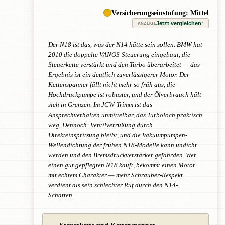
Versicherungseinstufung: Mittel
Jetzt vergleichen
*
ANZEIGE
Der N18 ist das, was der N14 hätte sein sollen. BMW hat
2010 die doppelte VANOS-Steuerung eingebaut, die
Steuerkette verstärkt und den Turbo überarbeitet — das
Ergebnis ist ein deutlich zuverlässigerer Motor. Der
Kettenspanner fällt nicht mehr so früh aus, die
Hochdruckpumpe ist robuster, und der Ölverbrauch hält
sich in Grenzen. Im JCW-Trimm ist das
Ansprechverhalten unmittelbar, das Turboloch praktisch
weg. Dennoch: Ventilverrußung durch
Direkteinspritzung bleibt, und die Vakuumpumpen-
Wellendichtung der frühen N18-Modelle kann undicht
werden und den Bremsdruckverstärker gefährden. Wer
einen gut gepflegten N18 kauft, bekommt einen Motor
mit echtem Charakter — mehr Schrauber-Respekt
verdient als sein schlechter Ruf durch den N14-
Schatten.