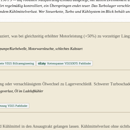
is 190 PS — auf robusten Nutzfahrzeug-Einsatz ausgelegt, mit sattem Drehmoment u
ört regelmäßig kontrolliert, ein Überspringen endet teuer. Das Turbolager verschl
ndem Kühlmittelverlust. Wer Steuerkette, Turbo und Kühlsystem im Blick behält und
ziert, was bei gleichzeitig erhöhter Motorleistung (+50%) zu vorzeitiger Län
pumpe/Kurbelwelle, Motorwarnleuchte, schlechtes Kaltstart
ette YD25 Billcarengineering
Kettenspanner YD25DDTi Pathfinder
ng oder vernachlässigtem Ölwechsel zu Lagerverschleiß. Schwerer Turboscha
gsverlust, Öl im Ladeluftkühler
etzung YD25 Pathfinder
hlmittel in den Ansaugtrakt gelangen lassen. Kühlmittelverlust ohne sichtba