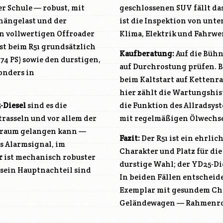
er Schule — robust, mit
geschlossenen SUV fällt da
hängelast und der
ist die Inspektion von un
en vollwertigen Offroader
Klima, Elektrik und Fahrw
st beim R51 grundsätzlich
Kaufberatung:
Auf die Büh
174 PS) sowie den durstigen,
auf Durchrostung prüfen. B
sonders in
beim Kaltstart auf Kettenr
hier zählt die Wartungshist
-Diesel
sind es die
die Funktion des Allradsys
trasseln und vor allem der
mit regelmäßigen Ölwechse
nnraum gelangen kann —
Fazit:
Der R51 ist ein ehrli
s Alarmsignal, im
Charakter und Platz für die
r
ist mechanisch robuster
durstige Wahl; der YD25-Di
 sein Hauptnachteil sind
In beiden Fällen entscheid
Exemplar mit gesundem Chas
Geländewagen — Rahmenrost