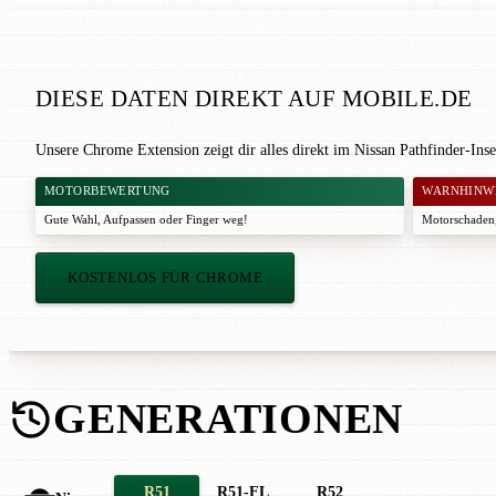
DIESE DATEN DIREKT AUF MOBILE.DE
Unsere Chrome Extension zeigt dir alles direkt im Nissan Pathfinder-Ins
MOTORBEWERTUNG
WARNHINW
Gute Wahl
,
Aufpassen
oder
Finger weg!
Motorschaden,
KOSTENLOS FÜR CHROME
GENERATIONEN
R51
R51-FL
R52