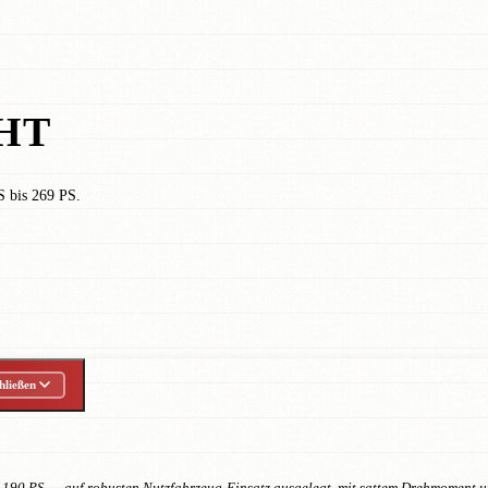
HT
S bis 269 PS.
hließen