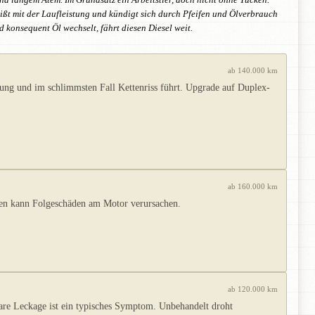
nd langem Atem. Im Grundsatz ein Arbeitstier, doch nicht ohne Tücken.
eißt mit der Laufleistung und kündigt sich durch Pfeifen und Ölverbrauch
 konsequent Öl wechselt, fährt diesen Diesel weit.
ab 140.000 km
gung und im schlimmsten Fall Kettenriss führt. Upgrade auf Duplex-
ab 160.000 km
den kann Folgeschäden am Motor verursachen.
ab 120.000 km
re Leckage ist ein typisches Symptom. Unbehandelt droht