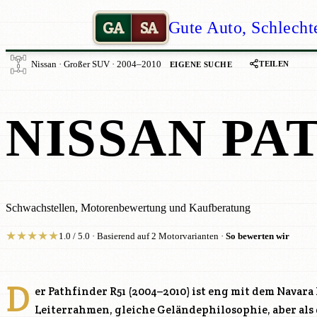
GA
SA
Gute Auto, Schlecht
TEILEN
Nissan · Großer SUV · 2004–2010
EIGENE SUCHE
NISSAN PA
Schwachstellen, Motorenbewertung und Kaufberatung
★
★
★
★
★
1.0 / 5.0 · Basierend auf 2 Motorvarianten ·
So bewerten wir
D
er Pathfinder R51 (2004–2010) ist eng mit dem Navara
Leiterrahmen, gleiche Geländephilosophie, aber als