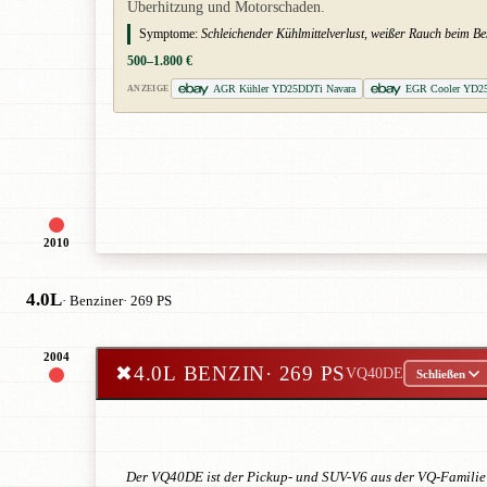
Überhitzung und Motorschaden.
Symptome:
Schleichender Kühlmittelverlust, weißer Rauch beim 
500–1.800 €
AGR Kühler YD25DDTi Navara
EGR Cooler YD25
ANZEIGE
2010
4.0L
· Benziner
· 269 PS
2004
✖
4.0L BENZIN
· 269 PS
VQ40DE
Schließen
Der VQ40DE ist der Pickup- und SUV-V6 aus der VQ-Familie 