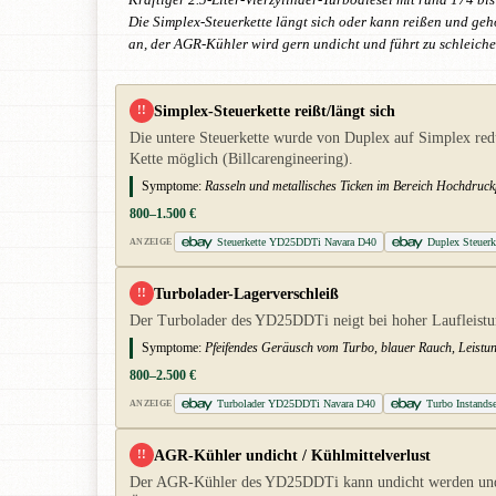
Kräftiger 2.5-Liter-Vierzylinder-Turbodiesel mit rund 174 b
Die Simplex-Steuerkette längt sich oder kann reißen und geh
an, der AGR-Kühler wird gern undicht und führt zu schleiche
Simplex-Steuerkette reißt/längt sich
!!
Die untere Steuerkette wurde von Duplex auf Simplex redu
Kette möglich (Billcarengineering).
Symptome:
Rasseln und metallisches Ticken im Bereich Hochdruck
800–1.500 €
Steuerkette YD25DDTi Navara D40
Duplex Steuerk
ANZEIGE
Turbolader-Lagerverschleiß
!!
Der Turbolader des YD25DDTi neigt bei hoher Laufleistu
Symptome:
Pfeifendes Geräusch vom Turbo, blauer Rauch, Leistun
800–2.500 €
Turbolader YD25DDTi Navara D40
Turbo Instands
ANZEIGE
AGR-Kühler undicht / Kühlmittelverlust
!!
Der AGR-Kühler des YD25DDTi kann undicht werden und Kü