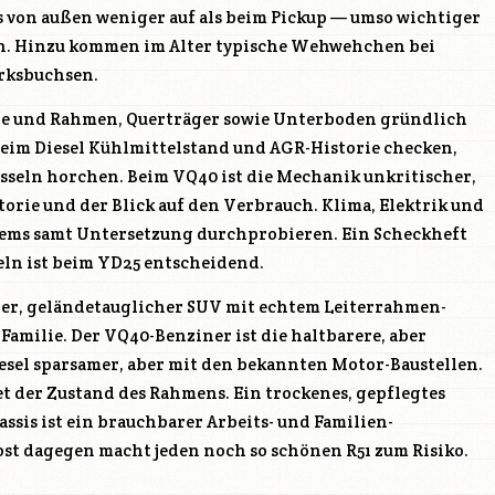
s von außen weniger auf als beim Pickup — umso wichtiger
ten. Hinzu kommen im Alter typische Wehwehchen bei
erksbuchsen.
ne und Rahmen, Querträger sowie Unterboden gründlich
eim Diesel Kühlmittelstand und AGR-Historie checken,
asseln horchen. Beim VQ40 ist die Mechanik unkritischer,
orie und der Blick auf den Verbrauch. Klima, Elektrik und
tems samt Untersetzung durchprobieren. Ein Scheckheft
ln ist beim YD25 entscheidend.
cher, geländetauglicher SUV mit echtem Leiterrahmen-
 Familie. Der VQ40-Benziner ist die haltbarere, aber
esel sparsamer, aber mit den bekannten Motor-Baustellen.
et der Zustand des Rahmens. Ein trockenes, gepflegtes
sis ist ein brauchbarer Arbeits- und Familien-
 dagegen macht jeden noch so schönen R51 zum Risiko.