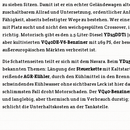
zu sieben Sitzen. Damit ist er ein echter Geländewagen alt
zuschaltbarem Allrad und Untersetzung, ordentlicher An
Fähigkeit, abseits befestigter Wege zu bestehen. Wer ein
mit Platz sucht und nicht den weichgespülten Crossover, i
richtig. Motorisch gibt es den 2.5-Liter-Diesel
YD25DDTi
(
aber kultivierten
VQ40DE
-V6-Benziner
mit 269 PS, der be
außereuropäischen Märkten verbreitet ist.
Die Schattenseiten teilt er sich mit dem Navara. Beim
YD25
bekannten Themen: Längung der
Steuerkette
mit Kaltstar
reißende
AGR-Kühler
, durch den Kühlmittel in den Bre
schwindendes Kühlwasser ohne sichtbares Leck ist hier da
schlimmsten Fall droht Motorschaden. Der
VQ40-Benzine
und langlebig, aber thermisch und im Verbrauch durstig;
schlicht die Unterhaltskosten an der Tankstelle.