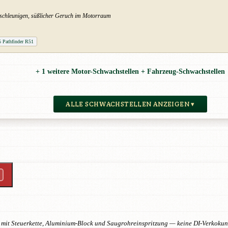
Beschleunigen, süßlicher Geruch im Motorraum
 Pathfinder R51
+ 1 weitere Motor-Schwachstellen + Fahrzeug-Schwachstellen
ALLE SCHWACHSTELLEN ANZEIGEN ▾
mit Steuerkette, Aluminium-Block und Saugrohreinspritzung — keine DI-Verkokun