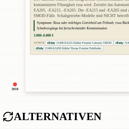
kontaminierte Flüssigkeit rosa wird. Zerstört das Autom
EA205, -EA215, -EA265. Die -EA215 und -EA265 sind am
SMOD-Fälle. Schaltgetriebe-Modelle sind NICHT betroff
Symptome:
Rosa oder milchiges Getriebeöl am Peilstab, rosa Rück
Schaltvorgänge bei fortschreitender Kontamination
3.000–6.000 €
21460-EA215 Kühler Frontier Calsonic SMOD
214
ANZEIGE
21460-EA200 Kühler Nissan Frontier Pathfinder
2010
ALTERNATIVEN