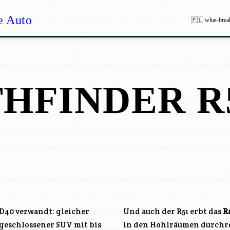
e Auto
🇵🇱 what-brea
THFINDER R
 D40 verwandt: gleicher
Und auch der R51 erbt das
R
 geschlossener SUV mit bis
in den Hohlräumen durchros