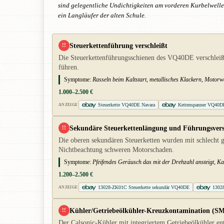
sind gelegentliche Undichtigkeiten am vorderen Kurbelwelle
ein Langläufer der alten Schule.
Steuerkettenführung verschleißt
!!
Die Steuerkettenführungsschienen des VQ40DE verschleiße
führen.
Symptome:
Rasseln beim Kaltstart, metallisches Klackern, Motorw
1.000–2.500 €
Steuerkette VQ40DE Navara
Kettenspanner VQ40DE
ANZEIGE
Sekundäre Steuerkettenlängung und Führungsvers
!!
Die oberen sekundären Steuerketten wurden mit schlecht ge
Nichtbeachtung schweren Motorschaden.
Symptome:
Pfeifendes Geräusch das mit der Drehzahl ansteigt, K
1.200–2.500 €
13028-ZK01C Steuerkette sekundär VQ40DE
1302
ANZEIGE
Kühler/Getriebeölkühler-Kreuzkontamination (
!!
Der Calsonic-Kühler mit integriertem Getriebeölkühler en