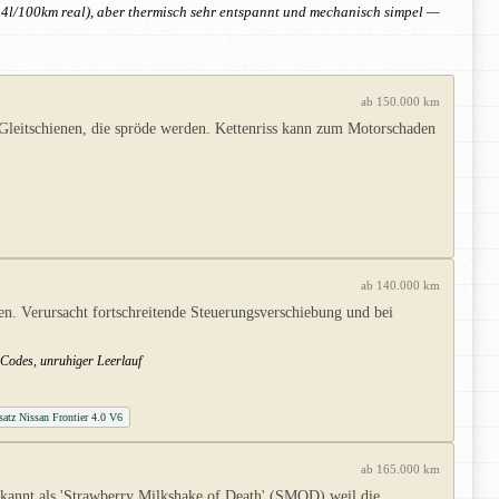
14l/100km real), aber thermisch sehr entspannt und mechanisch simpel —
ab 150.000 km
Gleitschienen, die spröde werden. Kettenriss kann zum Motorschaden
ab 140.000 km
sen. Verursacht fortschreitende Steuerungsverschiebung und bei
-Codes, unruhiger Leerlauf
satz Nissan Frontier 4.0 V6
ab 165.000 km
ekannt als 'Strawberry Milkshake of Death' (SMOD) weil die