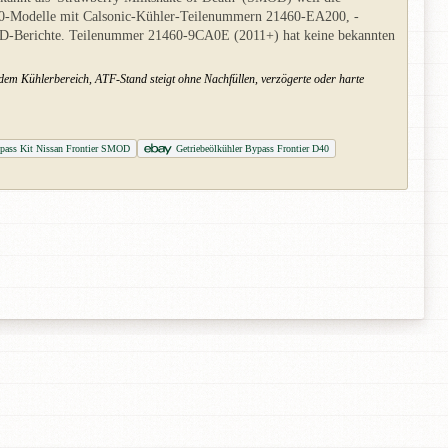
2010-Modelle mit Calsonic-Kühler-Teilenummern 21460-EA200, -
D-Berichte. Teilenummer 21460-9CA0E (2011+) hat keine bekannten
 dem Kühlerbereich, ATF-Stand steigt ohne Nachfüllen, verzögerte oder harte
pass Kit Nissan Frontier SMOD
Getriebeölkühler Bypass Frontier D40