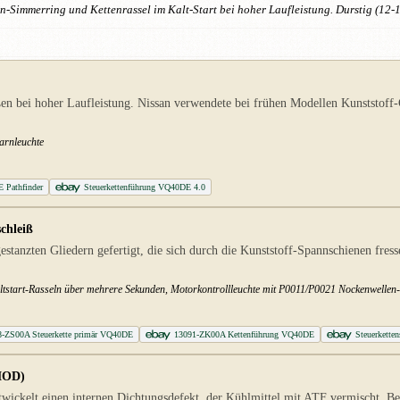
n-Simmerring und Kettenrassel im Kalt-Start bei hoher Laufleistung. Durstig (12-
n bei hoher Laufleistung. Nissan verwendete bei frühen Modellen Kunststoff-
arnleuchte
 Pathfinder
Steuerkettenführung VQ40DE 4.0
chleiß
stanzten Gliedern gefertigt, die sich durch die Kunststoff-Spannschienen fres
altstart-Rasseln über mehrere Sekunden, Motorkontrollleuchte mit P0011/P0021 Nockenwellen
8-ZS00A Steuerkette primär VQ40DE
13091-ZK00A Kettenführung VQ40DE
Steuerketten
SMOD)
twickelt einen internen Dichtungsdefekt, der Kühlmittel mit ATF vermischt. B