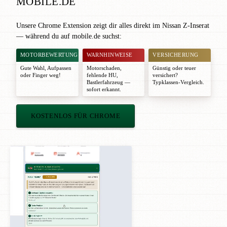
MOBILE.DE
Unsere Chrome Extension zeigt dir alles direkt im Nissan Z-Inserat
— während du auf mobile.de suchst:
MOTORBEWERTUNG
WARNHINWEISE
VERSICHERUNG
Gute Wahl
,
Aufpassen
Motorschaden,
Günstig oder teuer
oder
Finger weg!
fehlende HU,
versichert?
Bastlerfahrzeug —
Typklassen-Vergleich.
sofort erkannt.
KOSTENLOS FÜR CHROME