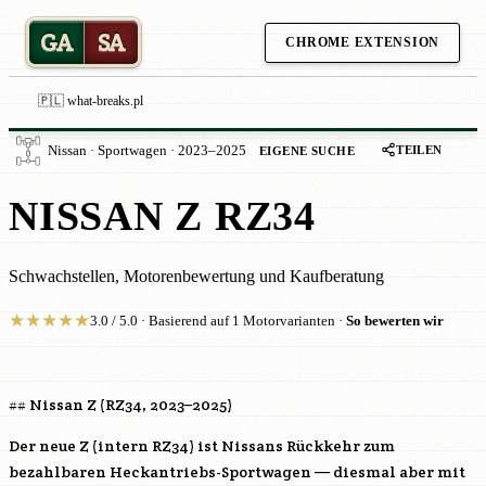
GA
SA
CHROME EXTENSION
🇵🇱 what-breaks.pl
TEILEN
Nissan · Sportwagen · 2023–2025
EIGENE SUCHE
NISSAN Z RZ34
Schwachstellen, Motorenbewertung und Kaufberatung
★
★
★
★
★
3.0 / 5.0 · Basierend auf 1 Motorvarianten ·
So bewerten wir
## Nissan Z (RZ34, 2023–2025)
Der neue Z (intern RZ34) ist Nissans Rückkehr zum
bezahlbaren Heckantriebs-Sportwagen — diesmal aber mit