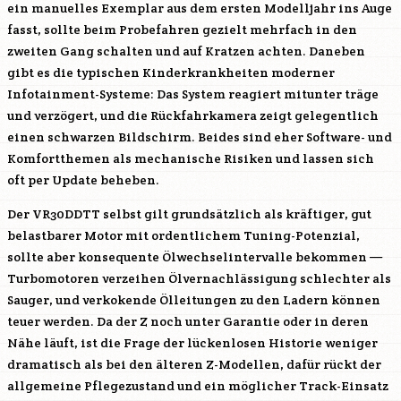
ein manuelles Exemplar aus dem ersten Modelljahr ins Auge
fasst, sollte beim Probefahren gezielt mehrfach in den
zweiten Gang schalten und auf Kratzen achten. Daneben
gibt es die typischen Kinderkrankheiten moderner
Infotainment-Systeme: Das System reagiert mitunter träge
und verzögert, und die Rückfahrkamera zeigt gelegentlich
einen schwarzen Bildschirm. Beides sind eher Software- und
Komfortthemen als mechanische Risiken und lassen sich
oft per Update beheben.
Der
VR30DDTT
selbst gilt grundsätzlich als kräftiger, gut
belastbarer Motor mit ordentlichem Tuning-Potenzial,
sollte aber konsequente Ölwechselintervalle bekommen —
Turbomotoren verzeihen Ölvernachlässigung schlechter als
Sauger, und verkokende Ölleitungen zu den Ladern können
teuer werden. Da der Z noch unter Garantie oder in deren
Nähe läuft, ist die Frage der lückenlosen Historie weniger
dramatisch als bei den älteren Z-Modellen, dafür rückt der
allgemeine Pflegezustand und ein möglicher Track-Einsatz