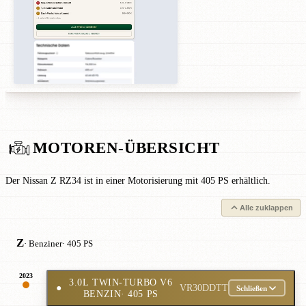
MOTOREN-ÜBERSICHT
Der Nissan Z RZ34 ist in einer Motorisierung mit 405 PS erhältlich.
Alle zuklappen
Z
· Benziner
· 405 PS
2023
3.0L TWIN-TURBO V6
●
VR30DDTT
Schließen
BENZIN
· 405 PS