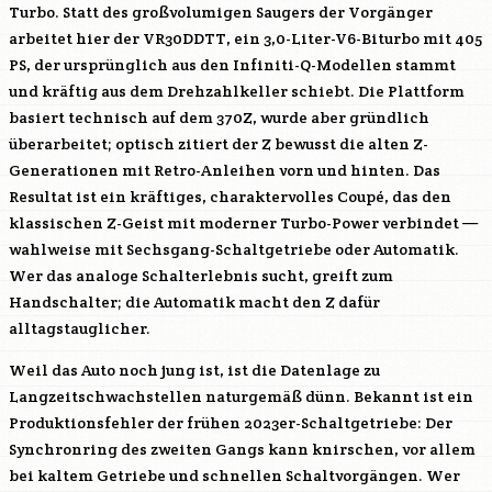
Turbo. Statt des großvolumigen Saugers der Vorgänger
arbeitet hier der
VR30DDTT
, ein 3,0-Liter-V6-Biturbo mit 405
PS, der ursprünglich aus den Infiniti-Q-Modellen stammt
und kräftig aus dem Drehzahlkeller schiebt. Die Plattform
basiert technisch auf dem 370Z, wurde aber gründlich
überarbeitet; optisch zitiert der Z bewusst die alten Z-
Generationen mit Retro-Anleihen vorn und hinten. Das
Resultat ist ein kräftiges, charaktervolles Coupé, das den
klassischen Z-Geist mit moderner Turbo-Power verbindet —
wahlweise mit Sechsgang-Schaltgetriebe oder Automatik.
Wer das analoge Schalterlebnis sucht, greift zum
Handschalter; die Automatik macht den Z dafür
alltagstauglicher.
Weil das Auto noch jung ist, ist die Datenlage zu
Langzeitschwachstellen naturgemäß dünn. Bekannt ist ein
Produktionsfehler der frühen 2023er-Schaltgetriebe: Der
Synchronring des zweiten Gangs kann knirschen, vor allem
bei kaltem Getriebe und schnellen Schaltvorgängen. Wer