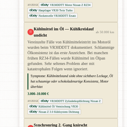
VR30DDTT Motor Nissan Z RZ34
ANZEIGE
Hauptlager VR30 Twin Turbo
Nockenwelle VR30DDTT Ersatz
Kühlmittel im Öl — Kühlkreislauf
!!
ab 50.000 km
undicht
Vereinzelte Fälle von Kühlmitteleintritt ins Motoröl
wurden beim VR30DDTT dokumentiert. Schlammige
Ölkonsistenz ist das erste Anzeichen. Bei manchen
frühen RZ34-Fällen wurde Kühlmittel im Ölpan
gefunden. Sehr seltenes Problem aber mit
katastrophalen Folgen wenn ignoriert.
Symptome:
Kühlmittelstand sinkt ohne sichtbare Leckage, Öl
hat schaumige oder schokoladenartige Konsistenz, Motor
überhitzt
3.000–10.000 €
VR30DDTT Zylinderkopfdichtung Nissan Z
ANZEIGE
Kühlmittel Öl Vermischung VR30
Nissan Z 3.0 Kühlsystem Dichtung
Synchronring 2. Gang knirscht