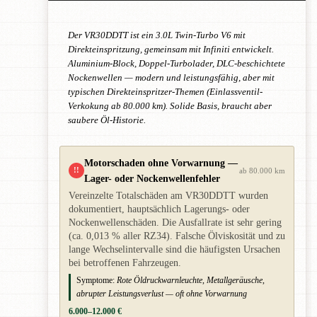
Der VR30DDTT ist ein 3.0L Twin-Turbo V6 mit
Direkteinspritzung, gemeinsam mit Infiniti entwickelt.
Aluminium-Block, Doppel-Turbolader, DLC-beschichtete
Nockenwellen — modern und leistungsfähig, aber mit
typischen Direkteinspritzer-Themen (Einlassventil-
Verkokung ab 80.000 km). Solide Basis, braucht aber
saubere Öl-Historie.
Motorschaden ohne Vorwarnung —
!!
ab 80.000 km
Lager- oder Nockenwellenfehler
Vereinzelte Totalschäden am VR30DDTT wurden
dokumentiert, hauptsächlich Lagerungs- oder
Nockenwellenschäden. Die Ausfallrate ist sehr gering
(ca. 0,013 % aller RZ34). Falsche Ölviskosität und zu
lange Wechselintervalle sind die häufigsten Ursachen
bei betroffenen Fahrzeugen.
Symptome:
Rote Öldruckwarnleuchte, Metallgeräusche,
abrupter Leistungsverlust — oft ohne Vorwarnung
6.000–12.000 €