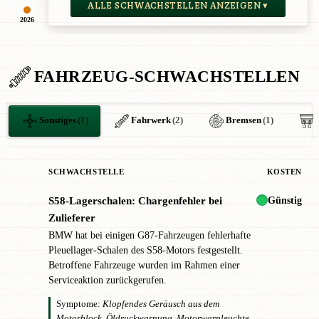
ALLE SCHWACHSTELLEN ANZEIGEN ▾
2026
FAHRZEUG-SCHWACHSTELLEN
Sonstiges
(1)
Fahrwerk
(2)
Bremsen
(1)
SCHWACHSTELLE
KOSTEN
Günstig
S58-Lagerschalen: Chargenfehler bei
✖
Zulieferer
BMW hat bei einigen G87-Fahrzeugen fehlerhafte
Pleuellager-Schalen des S58-Motors festgestellt.
Betroffene Fahrzeuge wurden im Rahmen einer
Serviceaktion zurückgerufen.
Symptome:
Klopfendes Geräusch aus dem
Motorblock, Öldruckwarnung, Motorwarnleuchte