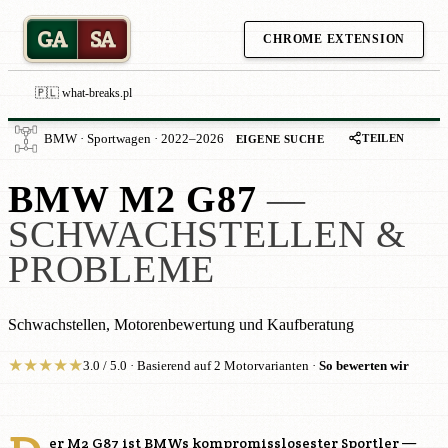
GA
SA
CHROME EXTENSION
🇵🇱 what-breaks.pl
TEILEN
BMW · Sportwagen · 2022–2026
EIGENE SUCHE
BMW M2 G87
—
SCHWACHSTELLEN &
PROBLEME
Schwachstellen, Motorenbewertung und Kaufberatung
★
★
★
★
★
3.0 / 5.0 · Basierend auf 2 Motorvarianten ·
So bewerten wir
er M2 G87 ist BMWs kompromisslosester Sportler —