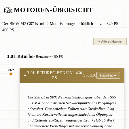
MOTOREN-ÜBERSICHT
Der BMW M2 G87 ist mit 2 Motorisierungen erhältlich — von 340 PS bis
460 PS.
Alle zuklappen
3.0L Biturbo
· Benziner
· 460 PS
2022
3.0L BITURBO BENZIN
· 460
●
S58B30
Schließen
PS
Der S58 ist zu 90% Neukonstruktion gegenüber dem S55
— BMW hat die meisten Schwachpunkte des Vorgängers
adressiert. Geschmiedete Kolben statt Gusskolben, 2 kg
leichtere Kurbelwelle mit angeschmiedeten Ölpumpen-
und Kettentrieb-Ritzeln, einteiliger Crank Hub ab Werk,
überarbeitete Pleuellager mit größerer Kontaktfläche.