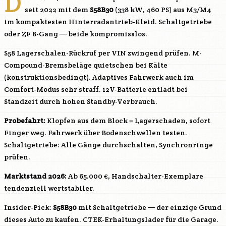
D
seit 2022 mit dem
S58B30
(338 kW, 460 PS) aus M3/M4
im kompaktesten Hinterradantrieb-Kleid. Schaltgetriebe
oder ZF 8-Gang — beide kompromisslos.
S58
Lagerschalen-Rückruf per VIN zwingend prüfen. M-
Compound-Bremsbeläge quietschen bei Kälte
(konstruktionsbedingt). Adaptives Fahrwerk auch im
Comfort-Modus sehr straff. 12V-Batterie entlädt bei
Standzeit durch hohen Standby-Verbrauch.
Probefahrt:
Klopfen aus dem Block = Lagerschaden, sofort
Finger weg. Fahrwerk über Bodenschwellen testen.
Schaltgetriebe: Alle Gänge durchschalten, Synchronringe
prüfen.
Marktstand 2026:
Ab 65.000 €, Handschalter-Exemplare
tendenziell wertstabiler.
Insider-Pick:
S58B30
mit Schaltgetriebe — der einzige Grund
dieses Auto zu kaufen. CTEK-Erhaltungslader für die Garage.