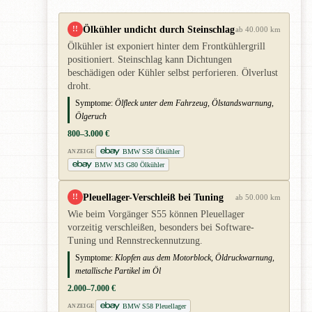
Ölkühler undicht durch Steinschlag
!!
ab 40.000 km
Ölkühler ist exponiert hinter dem Frontkühlergrill
positioniert. Steinschlag kann Dichtungen
beschädigen oder Kühler selbst perforieren. Ölverlust
droht.
Symptome:
Ölfleck unter dem Fahrzeug, Ölstandswarnung,
Ölgeruch
800–3.000 €
BMW S58 Ölkühler
ANZEIGE
BMW M3 G80 Ölkühler
Pleuellager-Verschleiß bei Tuning
!!
ab 50.000 km
Wie beim Vorgänger S55 können Pleuellager
vorzeitig verschleißen, besonders bei Software-
Tuning und Rennstreckennutzung.
Symptome:
Klopfen aus dem Motorblock, Öldruckwarnung,
metallische Partikel im Öl
2.000–7.000 €
BMW S58 Pleuellager
ANZEIGE