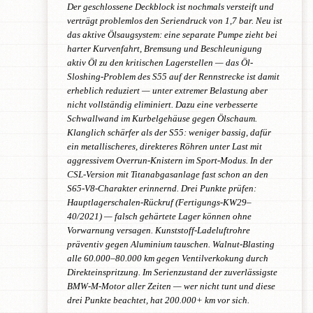
Der geschlossene Deckblock ist nochmals versteift und
verträgt problemlos den Seriendruck von 1,7 bar. Neu ist
das aktive Ölsaugsystem: eine separate Pumpe zieht bei
harter Kurvenfahrt, Bremsung und Beschleunigung
aktiv Öl zu den kritischen Lagerstellen — das Öl-
Sloshing-Problem des S55 auf der Rennstrecke ist damit
erheblich reduziert — unter extremer Belastung aber
nicht vollständig eliminiert. Dazu eine verbesserte
Schwallwand im Kurbelgehäuse gegen Ölschaum.
Klanglich schärfer als der S55: weniger bassig, dafür
ein metallischeres, direkteres Röhren unter Last mit
aggressivem Overrun-Knistern im Sport-Modus. In der
CSL-Version mit Titanabgasanlage fast schon an den
S65-V8-Charakter erinnernd. Drei Punkte prüfen:
Hauptlagerschalen-Rückruf (Fertigungs-KW29–
40/2021) — falsch gehärtete Lager können ohne
Vorwarnung versagen. Kunststoff-Ladeluftrohre
präventiv gegen Aluminium tauschen. Walnut-Blasting
alle 60.000–80.000 km gegen Ventilverkokung durch
Direkteinspritzung. Im Serienzustand der zuverlässigste
BMW-M-Motor aller Zeiten — wer nicht tunt und diese
drei Punkte beachtet, hat 200.000+ km vor sich.