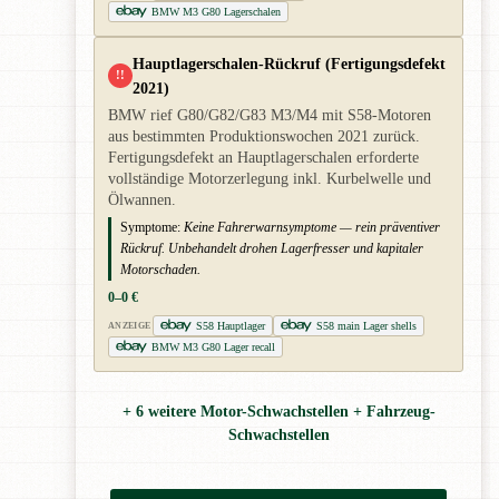
BMW M3 G80 Lagerschalen
Hauptlagerschalen-Rückruf (Fertigungsdefekt
!!
2021)
BMW rief G80/G82/G83 M3/M4 mit S58-Motoren
aus bestimmten Produktionswochen 2021 zurück.
Fertigungsdefekt an Hauptlagerschalen erforderte
vollständige Motorzerlegung inkl. Kurbelwelle und
Ölwannen.
Symptome:
Keine Fahrerwarnsymptome — rein präventiver
Rückruf. Unbehandelt drohen Lagerfresser und kapitaler
Motorschaden.
0–0 €
S58 Hauptlager
S58 main Lager shells
ANZEIGE
BMW M3 G80 Lager recall
+ 6 weitere Motor-Schwachstellen + Fahrzeug-
Schwachstellen