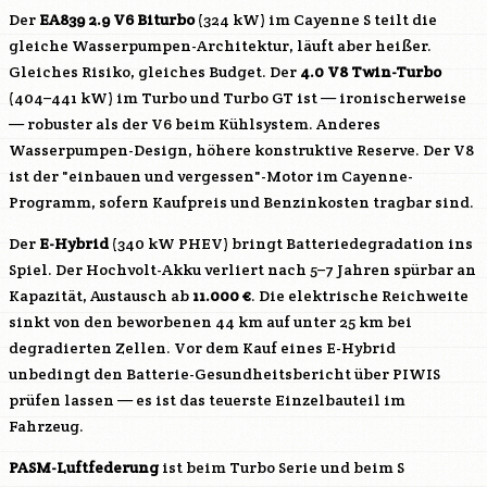
Der
EA839 2.9 V6 Biturbo
(324 kW) im Cayenne S teilt die
gleiche Wasserpumpen-Architektur, läuft aber heißer.
Gleiches Risiko, gleiches Budget. Der
4.0 V8 Twin-Turbo
(404–441 kW) im Turbo und Turbo GT ist — ironischerweise
— robuster als der V6 beim Kühlsystem. Anderes
Wasserpumpen-Design, höhere konstruktive Reserve. Der V8
ist der "einbauen und vergessen"-Motor im Cayenne-
Programm, sofern Kaufpreis und Benzinkosten tragbar sind.
Der
E-Hybrid
(340 kW PHEV) bringt Batteriedegradation ins
Spiel. Der Hochvolt-Akku verliert nach 5–7 Jahren spürbar an
Kapazität, Austausch ab
11.000 €
. Die elektrische Reichweite
sinkt von den beworbenen 44 km auf unter 25 km bei
degradierten Zellen. Vor dem Kauf eines E-Hybrid
unbedingt den Batterie-Gesundheitsbericht über PIWIS
prüfen lassen — es ist das teuerste Einzelbauteil im
Fahrzeug.
PASM-Luftfederung
ist beim Turbo Serie und beim S