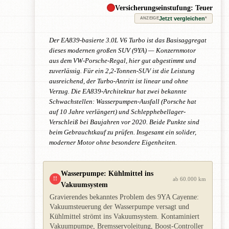
Versicherungseinstufung: Teuer
Jetzt vergleichen
*
ANZEIGE
Der EA839-basierte 3.0L V6 Turbo ist das Basisaggregat
dieses modernen großen SUV (9YA) — Konzernmotor
aus dem VW-Porsche-Regal, hier gut abgestimmt und
zuverlässig. Für ein 2,2-Tonnen-SUV ist die Leistung
ausreichend, der Turbo-Antritt ist linear und ohne
Verzug. Die EA839-Architektur hat zwei bekannte
Schwachstellen: Wasserpumpen-Ausfall (Porsche hat
auf 10 Jahre verlängert) und Schlepphebellager-
Verschleiß bei Baujahren vor 2020. Beide Punkte sind
beim Gebrauchtkauf zu prüfen. Insgesamt ein solider,
moderner Motor ohne besondere Eigenheiten.
Wasserpumpe: Kühlmittel ins
!!
ab 60.000 km
Vakuumsystem
Gravierendes bekanntes Problem des 9YA Cayenne:
Vakuumsteuerung der Wasserpumpe versagt und
Kühlmittel strömt ins Vakuumsystem. Kontaminiert
Vakuumpumpe, Bremsservoleitung, Boost-Controller