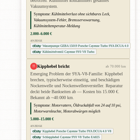
betroffen. Kühlmittel kontaminiert gesamtes
Vakuumsystem.
Symptome:
Kühlmittelverlust ohne sichtbares Leck,
Vakuumsystem-Fehler, Bremsservowarnung,
Kühlmitteltemperatur-Meldung
2.000–6.000 €
ANZEIGE
Wasserpumpe GEBA 15019 Porsche Cayenne Turbo 9YA DCUA 4.0
Kühlmittelventil Cayenne 9Y0 V8 Turbo
Kipphebel bricht
!!
ab 70.000 km
Emerging Problem der 9YA-V8-Familie: Kipphebel
brechen, typischerweise einseitig, und beschädigen
Nockenwelle und Nockenwellenversteller. Reparatur
deckt beide Bankseiten ab — Kosten bis 15.000 €.
Bekannt ab ~40.000 km.
Symptome:
Motorrattern, Öldruckabfall von 24 auf 10 psi,
Motorwarnleuchte, Motorabwürgen möglich
5.000–15.000 €
ANZEIGE
Kipphebel Porsche Cayenne Turbo 9YA DCUA 4.0 V8
Schlepphebel Cayenne 9Y0 V8 Turbo EA825