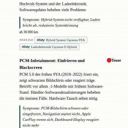
Hochvolt-System und der Ladeelektronik.
Softwareupdates beheben viele Probleme.
Symptome:
Hybrid-System nicht verfügbar, Laden
bricht ab, reduzierte Systemleistung
ab 30.000 km
Hybrid System Cayenne 9YA
ANZEIGE
Ladeelektronik Cayenne E-Hybrid
Teuer
PCM-Infotainment: Einfrieren und
●
Blackscreen
PCM 5.0 des frühen 9YA (2018–2022) friert ein,
zeigt schwarzen Bildschirm oder reagiert träge.
Betrifft vor allem .1-Modelle mit frühem Software-
Stand. Händler-Softwareaktualisierungen beheben
die meisten Fälle. Hardware-Tausch selten nötig.
Symptome:
PCM-Bildschirm schwarz oder
eingefroren, Navigation startet nicht, Apple
CarPlay trennt sich, Dashboard-Display reagiert
nicht mehr