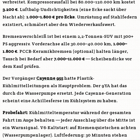
verbreitet. Kompressorausfall bei 80.000–120.000 km kostet
3.200 €
. Luftbalg-Undichtigkeiten (eine Ecke sackt über
Nacht ab):
1.000–1.800 € pro Ecke
. Umrüstung auf Stahlfedern
existiert, schmälert aber den Wiederverkaufswert.
Bremsenverschleiß ist bei einem 2,2-Tonnen-SUV mit 300+
PS aggressiv. Vorderachse alle 30.000–40.000 km,
1.000–
1.800 €
. PCCB-Keramikbremsen (optional) halten länger,
Tausch bei Bedarf aber
7.000–11.000 €
— Scheibendicke vor
dem Kauf prüfen.
Der Vorgänger
Cayenne 955
hatte Plastik-
Kühlmittelleitungen als Hauptproblem. Der 9YA hat das
durch die Wasserpumpe ersetzt. Jede Cayenne-Generation
scheint eine Achillesferse im Kühlsystem zu haben.
Probefahrt:
Kühlmitteltemperatur während der gesamten
Fahrt im Auge behalten — jeder Ausschlag über die Mitte ist
ein Warnsignal. V6-Kaltstart: auf Riemenquietschen achten
(Wasserpumpenlager). Luftfederung: 30 Minuten stehen