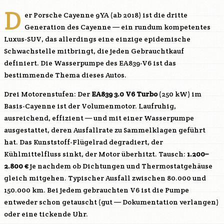
D
er Porsche Cayenne 9YA (ab 2018) ist die dritte
Generation des Cayenne — ein rundum kompetentes
Luxus-SUV, das allerdings eine einzige epidemische
Schwachstelle mitbringt, die jeden Gebrauchtkauf
definiert. Die Wasserpumpe des EA839-V6 ist das
bestimmende Thema dieses Autos.
Drei Motorenstufen: Der
EA839 3.0 V6 Turbo
(250 kW) im
Basis-Cayenne ist der Volumenmotor. Laufruhig,
ausreichend, effizient — und mit einer Wasserpumpe
ausgestattet, deren Ausfallrate zu Sammelklagen geführt
hat. Das Kunststoff-Flügelrad degradiert, der
Kühlmittelfluss sinkt, der Motor überhitzt. Tausch:
1.200–
2.800 €
je nachdem ob Dichtungen und Thermostatgehäuse
gleich mitgehen. Typischer Ausfall zwischen 80.000 und
150.000 km. Bei jedem gebrauchten V6 ist die Pumpe
entweder schon getauscht (gut — Dokumentation verlangen)
oder eine tickende Uhr.