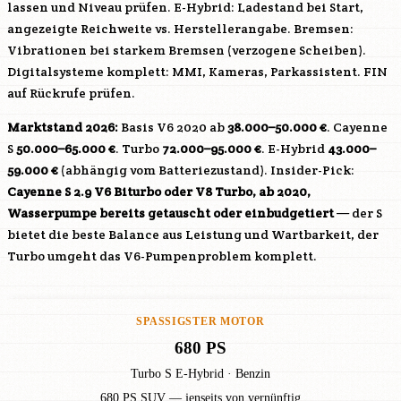
lassen und Niveau prüfen. E-Hybrid: Ladestand bei Start,
angezeigte Reichweite vs. Herstellerangabe. Bremsen:
Vibrationen bei starkem Bremsen (verzogene Scheiben).
Digitalsysteme komplett: MMI, Kameras, Parkassistent. FIN
auf Rückrufe prüfen.
Marktstand 2026:
Basis V6 2020 ab
38.000–50.000 €
. Cayenne
S
50.000–65.000 €
. Turbo
72.000–95.000 €
. E-Hybrid
43.000–
59.000 €
(abhängig vom Batteriezustand). Insider-Pick:
Cayenne S 2.9 V6 Biturbo oder V8 Turbo, ab 2020,
Wasserpumpe bereits getauscht oder einbudgetiert
— der S
bietet die beste Balance aus Leistung und Wartbarkeit, der
Turbo umgeht das V6-Pumpenproblem komplett.
SPASSIGSTER MOTOR
680 PS
Turbo S E-Hybrid · Benzin
680 PS SUV — jenseits von vernünftig