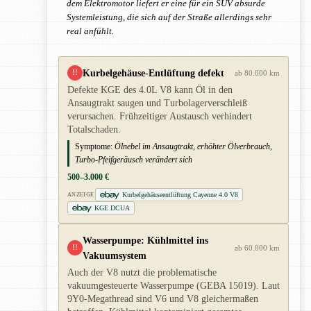
dem Elektromotor liefert er eine für ein SUV absurde
Systemleistung, die sich auf der Straße allerdings sehr
real anfühlt.
Kurbelgehäuse-Entlüftung defekt
!!
ab 80.000 km
Defekte KGE des 4.0L V8 kann Öl in den
Ansaugtrakt saugen und Turbolagerverschleiß
verursachen. Frühzeitiger Austausch verhindert
Totalschaden.
Symptome:
Ölnebel im Ansaugtrakt, erhöhter Ölverbrauch,
Turbo-Pfeifgeräusch verändert sich
500–3.000 €
Kurbelgehäuseentlüftung Cayenne 4.0 V8
ANZEIGE
KGE DCUA
Wasserpumpe: Kühlmittel ins
!!
ab 60.000 km
Vakuumsystem
Auch der V8 nutzt die problematische
vakuumgesteuerte Wasserpumpe (GEBA 15019). Laut
9Y0-Megathread sind V6 und V8 gleichermaßen