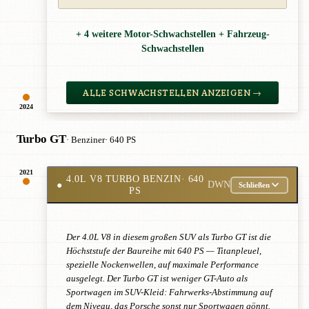
+ 4 weitere Motor-Schwachstellen + Fahrzeug-
Schwachstellen
ALLE SCHWACHSTELLEN ANZEIGEN →
2024
Turbo GT
· Benziner
· 640 PS
2021
4.0L V8 TURBO BENZIN
· 640
●
DWN
Schließen
PS
Der 4.0L V8 in diesem großen SUV als Turbo GT ist die
Höchststufe der Baureihe mit 640 PS — Titanpleuel,
spezielle Nockenwellen, auf maximale Performance
ausgelegt. Der Turbo GT ist weniger GT-Auto als
Sportwagen im SUV-Kleid: Fahrwerks-Abstimmung auf
dem Niveau, das Porsche sonst nur Sportwagen gönnt.