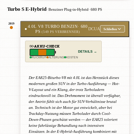
Turbo S E-Hybrid
· Benziner Plug-in-Hybrid
· 680 PS
2019
4.0L V8 TURBO BENZIN
· 680
●
DCUA
Schließen
PS
(549 PS VERBRENNER)
AKKU-CHECK
DETAILS →
RÜCKRUF
ALTERUNG
KOSTEN
Der EA825-Biturbo-V8 mit 4.0L ist das Herzstück dieses
modernen großen SUV in der Turbo-Ausführung — Hot-
V-Layout und ein Klang, der trotz Turboladern
eindrucksvoll ist. Das Drehmoment ist überall verfügbar,
der Antritt fühlt sich auch für SUV-Verhältnisse brutal
an. Technisch ist der Motor gut entwickelt, aber bei
Trackday-Nutzung müssen Turbolader durch Cool-
Down-Phasen geschützt werden — der EA825 toleriert
keine fahrlässige Behandlung nach intensiven
Einsätzen. In der E-Hybrid-Ausführung kombiniert mit