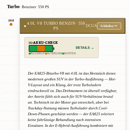
Turbo
· Benziner
· 550 PS
2018
4.0L V8 TURBO BENZIN
· 550
●
DCUA
Schließen
PS
AKKU-CHECK
DETAILS →
RÜCKRUF
ALTERUNG
KOSTEN
Der EA825-Biturbo-V8 mit 4.0L ist das Herzstück dieses
modernen großen SUV in der Turbo-Ausführung — Hot-
V-Layout und ein Klang, der trotz Turboladern
eindrucksvoll ist. Das Drehmoment ist überall verfügbar,
der Antritt fühlt sich auch für SUV-Verhältnisse brutal
an. Technisch ist der Motor gut entwickelt, aber bei
Trackday-Nutzung müssen Turbolader durch Cool-
Down-Phasen geschützt werden — der EA825 toleriert
keine fahrlässige Behandlung nach intensiven
Einsätzen. In der E-Hybrid-Ausführung kombiniert mit