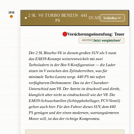
2018
2.9L V6 TURBO BENZIN
· 441
●
DCAB
Schließen
PS
Versicherungseinstufung: Teuer
Jetzt vergleichen
*
ANZEIGE
Der 2.9L Biturbo-V6 in diesem großen SUV als S nutzt
das EA839-Konzept weiterentwickelt mit zwei
Turboladern in der Hot-V-Konfiguration — die Lader
sitzen im V zwischen den Zylinderreihen, was für
minimale Turbo-Latenz sorgt. 440 PS mit sofort
verfügbarem Drehmoment: Das ist der Charakter-
Unterschied zum V8. Der Antritt ist druckvoll und direkt,
klanglich aber nicht so eindrucksvoll wie der V8. Die
EA839-Schwachstellen (Schlepphebellager, PCV-Ventil)
gelten auch hier. Für den Fahrer dieses SUV, dem 440
PS genügen und der einen modernen, wartungsärmeren
Motor will, ist das der richtige Kompromiss.