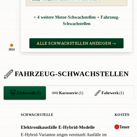
+ 4 weitere Motor-Schwachstellen + Fahrzeug-
Schwachstellen
ALLE SCHWACHSTELLEN ANZEIGEN →
2024
FAHRZEUG-SCHWACHSTELLEN
Elektronik
(2)
Karosserie
(1)
Fahrwerk
(1)
SCHWACHSTELLE
KOSTEN
Teuer
Elektronikausfälle E-Hybrid-Modelle
!
E-Hybrid-Varianten zeigen vereinzelt Ausfälle im