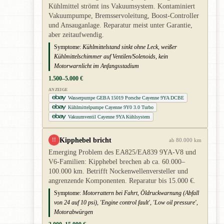
Kühlmittel strömt ins Vakuumsystem. Kontaminiert
Vakuumpumpe, Bremsservoleitung, Boost-Controller
und Ansauganlage. Reparatur meist unter Garantie,
aber zeitaufwendig.
Symptome:
Kühlmittelstand sinkt ohne Leck, weißer
Kühlmittelschimmer auf Ventilen/Solenoids, kein
Motorwarnlicht im Anfangsstadium
1.500–5.000 €
ANZEIGE
Wasserpumpe GEBA 15019 Porsche Cayenne 9YA DCBE
Kühlmittelpumpe Cayenne 9Y0 3.0 Turbo
Vakuumventil Cayenne 9YA Kühlsystem
Kipphebel bricht
!!
ab 80.000 km
Emerging Problem des EA825/EA839 9YA-V8 und
V6-Familien: Kipphebel brechen ab ca. 60.000–
100.000 km. Betrifft Nockenwellenversteller und
angrenzende Komponenten. Reparatur bis 15.000 €.
Symptome:
Motorrattern bei Fahrt, Öldruckwarnung (Abfall
von 24 auf 10 psi), 'Engine control fault', 'Low oil pressure',
Motorabwürgen