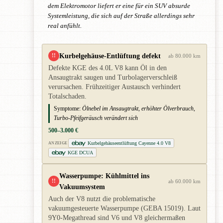
dem Elektromotor liefert er eine für ein SUV absurde
Systemleistung, die sich auf der Straße allerdings sehr
real anfühlt.
Kurbelgehäuse-Entlüftung defekt
!!
ab 80.000 km
Defekte KGE des 4.0L V8 kann Öl in den
Ansaugtrakt saugen und Turbolagerverschleiß
verursachen. Frühzeitiger Austausch verhindert
Totalschaden.
Symptome:
Ölnebel im Ansaugtrakt, erhöhter Ölverbrauch,
Turbo-Pfeifgeräusch verändert sich
500–3.000 €
Kurbelgehäuseentlüftung Cayenne 4.0 V8
ANZEIGE
KGE DCUA
Wasserpumpe: Kühlmittel ins
!!
ab 60.000 km
Vakuumsystem
Auch der V8 nutzt die problematische
vakuumgesteuerte Wasserpumpe (GEBA 15019). Laut
9Y0-Megathread sind V6 und V8 gleichermaßen