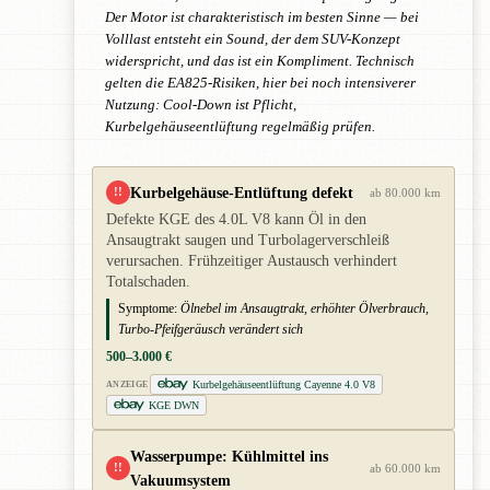
Der Motor ist charakteristisch im besten Sinne — bei
Volllast entsteht ein Sound, der dem SUV-Konzept
widerspricht, und das ist ein Kompliment. Technisch
gelten die EA825-Risiken, hier bei noch intensiverer
Nutzung: Cool-Down ist Pflicht,
Kurbelgehäuseentlüftung regelmäßig prüfen.
Kurbelgehäuse-Entlüftung defekt
!!
ab 80.000 km
Defekte KGE des 4.0L V8 kann Öl in den
Ansaugtrakt saugen und Turbolagerverschleiß
verursachen. Frühzeitiger Austausch verhindert
Totalschaden.
Symptome:
Ölnebel im Ansaugtrakt, erhöhter Ölverbrauch,
Turbo-Pfeifgeräusch verändert sich
500–3.000 €
Kurbelgehäuseentlüftung Cayenne 4.0 V8
ANZEIGE
KGE DWN
Wasserpumpe: Kühlmittel ins
!!
ab 60.000 km
Vakuumsystem