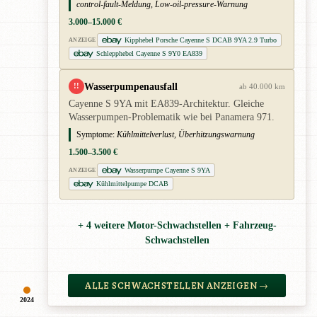
control-fault-Meldung, Low-oil-pressure-Warnung
3.000–15.000 €
Kipphebel Porsche Cayenne S DCAB 9YA 2.9 Turbo
ANZEIGE
Schlepphebel Cayenne S 9Y0 EA839
Wasserpumpenausfall
!!
ab 40.000 km
Cayenne S 9YA mit EA839-Architektur. Gleiche
Wasserpumpen-Problematik wie bei Panamera 971.
Symptome:
Kühlmittelverlust, Überhitzungswarnung
1.500–3.500 €
Wasserpumpe Cayenne S 9YA
ANZEIGE
Kühlmittelpumpe DCAB
+ 4 weitere Motor-Schwachstellen + Fahrzeug-
Schwachstellen
ALLE SCHWACHSTELLEN ANZEIGEN →
2024