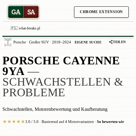
GA
SA
CHROME EXTENSION
🇵🇱 what-breaks.pl
TEILEN
Porsche · Großer SUV · 2018–2024
EIGENE SUCHE
PORSCHE CAYENNE
9YA
—
SCHWACHSTELLEN &
PROBLEME
Schwachstellen, Motorenbewertung und Kaufberatung
★
★
★
★
★
3.0 / 5.0 · Basierend auf 4 Motorvarianten ·
So bewerten wir