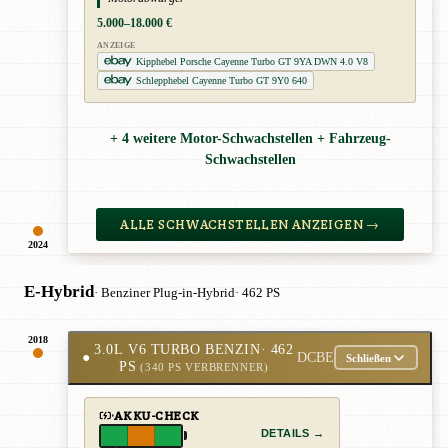
5.000–18.000 €
ANZEIGE
Kipphebel Porsche Cayenne Turbo GT 9YA DWN 4.0 V8
Schlepphebel Cayenne Turbo GT 9Y0 640
+ 4 weitere Motor-Schwachstellen + Fahrzeug-
Schwachstellen
ALLE SCHWACHSTELLEN ANZEIGEN →
2024
E-Hybrid
· Benziner Plug-in-Hybrid
· 462 PS
2018
3.0L V6 TURBO BENZIN
· 462
●
DCBE
Schließen
PS
(340 PS VERBRENNER)
AKKU-CHECK
DETAILS →