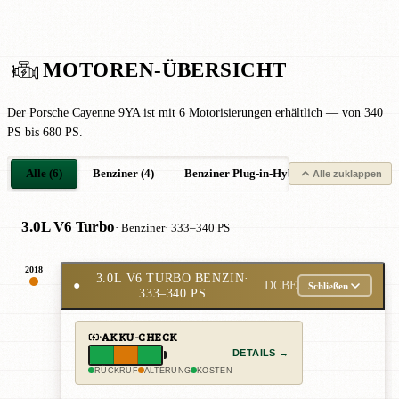
MOTOREN-ÜBERSICHT
Der Porsche Cayenne 9YA ist mit 6 Motorisierungen erhältlich — von 340
PS bis 680 PS.
Alle (6)
Benziner (4)
Benziner Plug-in-Hybrid (2)
Alle zuklappen
3.0L V6 Turbo
· Benziner
· 333–340 PS
2018
3.0L V6 TURBO BENZIN
·
●
DCBE
Schließen
333–340 PS
AKKU-CHECK
DETAILS →
RÜCKRUF
ALTERUNG
KOSTEN