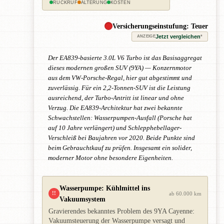
RÜCKRUF
ALTERUNG
KOSTEN
Versicherungseinstufung: Teuer
Jetzt vergleichen
*
ANZEIGE
Der EA839-basierte 3.0L V6 Turbo ist das Basisaggregat
dieses modernen großen SUV (9YA) — Konzernmotor
aus dem VW-Porsche-Regal, hier gut abgestimmt und
zuverlässig. Für ein 2,2-Tonnen-SUV ist die Leistung
ausreichend, der Turbo-Antritt ist linear und ohne
Verzug. Die EA839-Architektur hat zwei bekannte
Schwachstellen: Wasserpumpen-Ausfall (Porsche hat
auf 10 Jahre verlängert) und Schlepphebellager-
Verschleiß bei Baujahren vor 2020. Beide Punkte sind
beim Gebrauchtkauf zu prüfen. Insgesamt ein solider,
moderner Motor ohne besondere Eigenheiten.
Wasserpumpe: Kühlmittel ins
!!
ab 60.000 km
Vakuumsystem
Gravierendes bekanntes Problem des 9YA Cayenne:
Vakuumsteuerung der Wasserpumpe versagt und