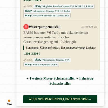
3.000–15.000 €
Kipphebel Porsche Cayenne 9YA DCBE 3.0 EA839
ANZEIGE
Schlepphebel Cayenne 9Y0 3.0 Turbo
Nockenwellenversteller Cayenne 9YA
Wasserpumpenausfall
!!
ab 40.000 km
EA839-basierter V6 Turbo mit dokumentierten
Wasserpumpenausfällen. Porsche-
Garantieverlängerung auf 10 Jahre gilt.
Symptome:
Kühlmittelverlust, Temperaturwarnung, Leckage
1.500–3.500 €
Wasserpumpe Cayenne 9YA
ANZEIGE
Kühlmittelpumpe DCBE
+ 4 weitere Motor-Schwachstellen + Fahrzeug-
Schwachstellen
ALLE SCHWACHSTELLEN ANZEIGEN →
2024