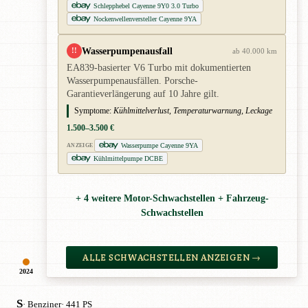
Schlepphebel Cayenne 9Y0 3.0 Turbo
Nockenwellenversteller Cayenne 9YA
Wasserpumpenausfall
!!
ab 40.000 km
EA839-basierter V6 Turbo mit dokumentierten
Wasserpumpenausfällen. Porsche-
Garantieverlängerung auf 10 Jahre gilt.
Symptome:
Kühlmittelverlust, Temperaturwarnung, Leckage
1.500–3.500 €
Wasserpumpe Cayenne 9YA
ANZEIGE
Kühlmittelpumpe DCBE
+ 4 weitere Motor-Schwachstellen + Fahrzeug-
Schwachstellen
ALLE SCHWACHSTELLEN ANZEIGEN →
2024
S
· Benziner
· 441 PS