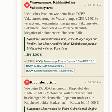
Wasserpumpe: Kühlmittel ins
!!
ab 60.000 km
Vakuumsystem
Identisches Problem wie beim Basis-DCBE:
Vakuumsteuerung der Wasserpumpe (GEBA 15019)
versagt und kontaminiert das gesamte Vakuumsystem.
Bekannter Seriendefekt — Porsche Rennlist-
Megathread dokumentiert Hunderte Fälle.
Symptome:
Kühlmittelstand sinkt, weiße Ablagerungen auf
Ventilen, kein Motorwarnlicht initial, Kühlmitteltemperatur-
Meldung bei weiterem Fortschritt
1.500–5.000 €
Wasserpumpe Porsche Cayenne S 9YA DCAB 2.9
ANZEIGE
GEBA 15019 Cayenne 9Y0 S
Kühlmittelumlenkventil Cayenne 9YA
Kipphebel bricht
!!
ab 80.000 km
Wie beim DCBE-Grundmotor: Kipphebel des
EA825/EA839-Motorenbaukastens brechen und
beschädigen Nockenwelle. Reparatur umfasst alle
Kipphebel beider Bankseiten — Kosten bis 15.000 €.
Symptome:
Motorrattern bei Fahrt, Öldruckabfall, Engine-