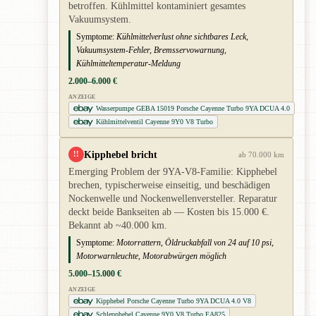
betroffen. Kühlmittel kontaminiert gesamtes
Vakuumsystem.
Symptome:
Kühlmittelverlust ohne sichtbares Leck,
Vakuumsystem-Fehler, Bremsservowarnung,
Kühlmitteltemperatur-Meldung
2.000–6.000 €
ANZEIGE
Wasserpumpe GEBA 15019 Porsche Cayenne Turbo 9YA DCUA 4.0
Kühlmittelventil Cayenne 9Y0 V8 Turbo
Kipphebel bricht
!!
ab 70.000 km
Emerging Problem der 9YA-V8-Familie: Kipphebel
brechen, typischerweise einseitig, und beschädigen
Nockenwelle und Nockenwellenversteller. Reparatur
deckt beide Bankseiten ab — Kosten bis 15.000 €.
Bekannt ab ~40.000 km.
Symptome:
Motorrattern, Öldruckabfall von 24 auf 10 psi,
Motorwarnleuchte, Motorabwürgen möglich
5.000–15.000 €
ANZEIGE
Kipphebel Porsche Cayenne Turbo 9YA DCUA 4.0 V8
Schlepphebel Cayenne 9Y0 V8 Turbo EA825