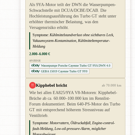
Als 9YA-Motor teilt der DWN die Wasserpumpen-
Schwachstelle mit DCUA/DCBE/DCAB. Die
Hochleistungsausführung des Turbo GT steht unter
erhöhter thermischer Belastung, was den
Versagensrisiko erhöht.
Symptome:
Kühlmittelstandverlust ohne sichtbares Leck,
Vakuumsystem-Kontamination, Kühlmitteltemperatur-
Meldung
2.000–6.000 €
ANZEIGE
Wasserpumpe Porsche Cayenne Turbo GT 9YA DWN 4.0
GEBA 15019 Cayenne Turbo GT 9Y0
Kipphebel bricht
!!
ab 70.000 km
Wie bei allen EA825/9YA V8-Motoren: Kipphebel-
Brüche ab ca. 60.000–100.000 km im Rennlist-
Forum dokumentiert. Beim 640-PS-Motor des Turbo
GT mit entsprechend höherem Stressniveau auf
Ventiltrieb.
Symptome:
Motorrattern, Öldruckabfall, Engine-control-
fault-Meldung, Low-oil-pressure-Alarm, möglicher
Motorabwürger