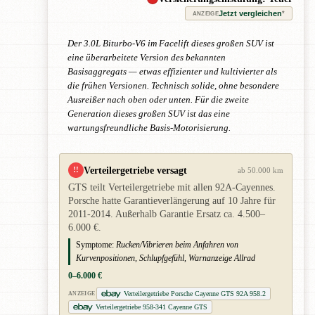
Jetzt vergleichen
*
ANZEIGE
Der 3.0L Biturbo-V6 im Facelift dieses großen SUV ist
eine überarbeitete Version des bekannten
Basisaggregats — etwas effizienter und kultivierter als
die frühen Versionen. Technisch solide, ohne besondere
Ausreißer nach oben oder unten. Für die zweite
Generation dieses großen SUV ist das eine
wartungsfreundliche Basis-Motorisierung.
Verteilergetriebe versagt
!!
ab 50.000 km
GTS teilt Verteilergetriebe mit allen 92A-Cayennes.
Porsche hatte Garantieverlängerung auf 10 Jahre für
2011-2014. Außerhalb Garantie Ersatz ca. 4.500–
6.000 €.
Symptome:
Rucken/Vibrieren beim Anfahren von
Kurvenpositionen, Schlupfgefühl, Warnanzeige Allrad
0–6.000 €
Verteilergetriebe Porsche Cayenne GTS 92A 958.2
ANZEIGE
Verteilergetriebe 958-341 Cayenne GTS