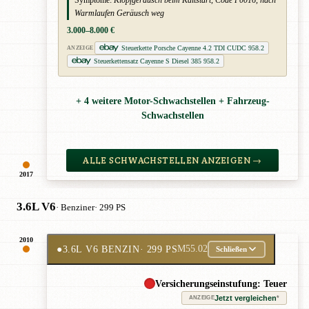
Warmlaufen Geräusch weg
3.000–8.000 €
Steuerkette Porsche Cayenne 4.2 TDI CUDC 958.2
ANZEIGE
Steuerkettensatz Cayenne S Diesel 385 958.2
+ 4 weitere Motor-Schwachstellen + Fahrzeug-
Schwachstellen
ALLE SCHWACHSTELLEN ANZEIGEN →
2017
3.6L V6
· Benziner
· 299 PS
2010
●
3.6L V6 BENZIN
· 299 PS
M55.02
Schließen
Versicherungseinstufung: Teuer
Jetzt vergleichen
*
ANZEIGE