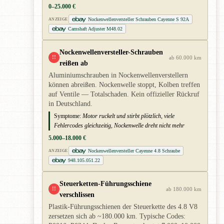
0–25.000 €
Nockenwellenversteller Schrauben Cayenne S 92A
ANZEIGE
Camshaft Adjuster M48.02
Nockenwellenversteller-Schrauben
!!
ab 60.000 km
reißen ab
Aluminiumschrauben in Nockenwellenverstellern
können abreißen. Nockenwelle stoppt, Kolben treffen
auf Ventile — Totalschaden. Kein offizieller Rückruf
in Deutschland.
Symptome:
Motor ruckelt und stirbt plötzlich, viele
Fehlercodes gleichzeitig, Nockenwelle dreht nicht mehr
5.000–18.000 €
Nockenwellenversteller Cayenne 4.8 Schraube
ANZEIGE
948.105.051.22
Steuerketten-Führungsschiene
!!
ab 180.000 km
verschlissen
Plastik-Führungsschienen der Steuerkette des 4.8 V8
zersetzen sich ab ~180.000 km. Typische Codes: