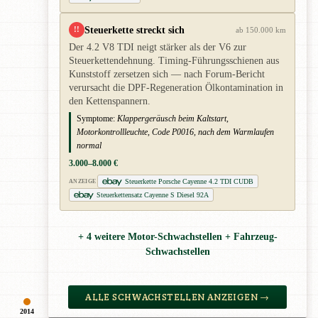
Steuerkette streckt sich
!!
ab 150.000 km
Der 4.2 V8 TDI neigt stärker als der V6 zur
Steuerkettendehnung. Timing-Führungsschienen aus
Kunststoff zersetzen sich — nach Forum-Bericht
verursacht die DPF-Regeneration Ölkontamination in
den Kettenspannern.
Symptome:
Klappergeräusch beim Kaltstart,
Motorkontrollleuchte, Code P0016, nach dem Warmlaufen
normal
3.000–8.000 €
Steuerkette Porsche Cayenne 4.2 TDI CUDB
ANZEIGE
Steuerkettensatz Cayenne S Diesel 92A
+ 4 weitere Motor-Schwachstellen + Fahrzeug-
Schwachstellen
ALLE SCHWACHSTELLEN ANZEIGEN →
2014