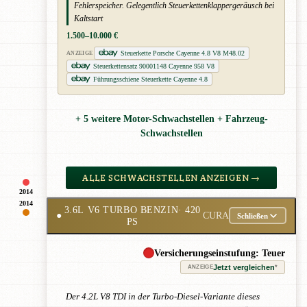
Fehlerspeicher. Gelegentlich Steuerkettenklappergeräusch bei
Kaltstart
1.500–10.000 €
Steuerkette Porsche Cayenne 4.8 V8 M48.02
ANZEIGE
Steuerkettensatz 90001148 Cayenne 958 V8
Führungsschiene Steuerkette Cayenne 4.8
+ 5 weitere Motor-Schwachstellen + Fahrzeug-
Schwachstellen
ALLE SCHWACHSTELLEN ANZEIGEN →
2014
2014
3.6L V6 TURBO BENZIN
· 420
●
CURA
Schließen
PS
Versicherungseinstufung: Teuer
Jetzt vergleichen
*
ANZEIGE
Der 4.2L V8 TDI in der Turbo-Diesel-Variante dieses