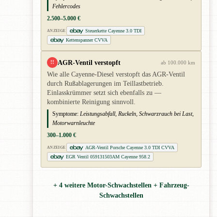
Fehlercodes
2.500–5.000 €
Steuerkette Cayenne 3.0 TDI
ANZEIGE
Kettenspanner CVVA
AGR-Ventil verstopft
!!
ab 100.000 km
Wie alle Cayenne-Diesel verstopft das AGR-Ventil
durch Rußablagerungen im Teillastbetrieb.
Einlasskrümmer setzt sich ebenfalls zu —
kombinierte Reinigung sinnvoll.
Symptome:
Leistungsabfall, Ruckeln, Schwarzrauch bei Last,
Motorwarnleuchte
300–1.000 €
AGR-Ventil Porsche Cayenne 3.0 TDI CVVA
ANZEIGE
EGR Ventil 059131503AM Cayenne 958.2
+ 4 weitere Motor-Schwachstellen + Fahrzeug-
Schwachstellen