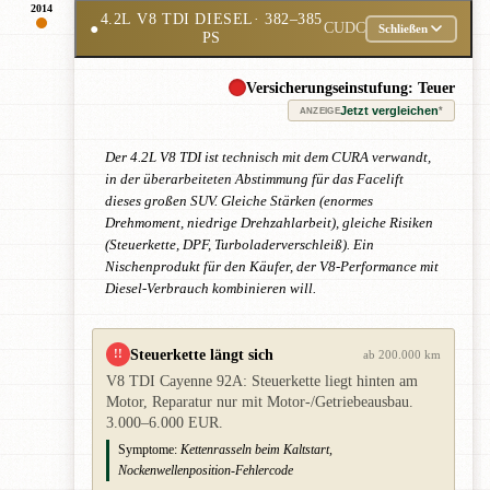
2014
4.2L V8 TDI DIESEL
· 382–385
●
CUDC
Schließen
PS
Versicherungseinstufung: Teuer
Jetzt vergleichen
*
ANZEIGE
Der 4.2L V8 TDI ist technisch mit dem CURA verwandt,
in der überarbeiteten Abstimmung für das Facelift
dieses großen SUV. Gleiche Stärken (enormes
Drehmoment, niedrige Drehzahlarbeit), gleiche Risiken
(Steuerkette, DPF, Turboladerverschleiß). Ein
Nischenprodukt für den Käufer, der V8-Performance mit
Diesel-Verbrauch kombinieren will.
Steuerkette längt sich
!!
ab 200.000 km
V8 TDI Cayenne 92A: Steuerkette liegt hinten am
Motor, Reparatur nur mit Motor-/Getriebeausbau.
3.000–6.000 EUR.
Symptome:
Kettenrasseln beim Kaltstart,
Nockenwellenposition-Fehlercode