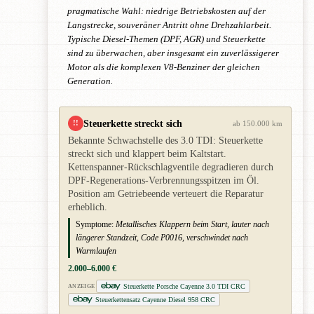
pragmatische Wahl: niedrige Betriebskosten auf der
Langstrecke, souveräner Antritt ohne Drehzahlarbeit.
Typische Diesel-Themen (DPF, AGR) und Steuerkette
sind zu überwachen, aber insgesamt ein zuverlässigerer
Motor als die komplexen V8-Benziner der gleichen
Generation.
Steuerkette streckt sich
!!
ab 150.000 km
Bekannte Schwachstelle des 3.0 TDI: Steuerkette
streckt sich und klappert beim Kaltstart.
Kettenspanner-Rückschlagventile degradieren durch
DPF-Regenerations-Verbrennungsspitzen im Öl.
Position am Getriebeende verteuert die Reparatur
erheblich.
Symptome:
Metallisches Klappern beim Start, lauter nach
längerer Standzeit, Code P0016, verschwindet nach
Warmlaufen
2.000–6.000 €
Steuerkette Porsche Cayenne 3.0 TDI CRC
ANZEIGE
Steuerkettensatz Cayenne Diesel 958 CRC