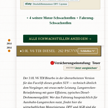
Druckdifferenzsensor DPF Cayenne
+ 4 weitere Motor-Schwachstellen + Fahrzeug-
Schwachstellen
ALLE SCHWACHSTELLEN ANZEIGEN →
2014
2014
●
3.0L V6 TDI DIESEL
· 262 PS
CVVA
Schließen
Versicherungseinstufung: Teuer
Jetzt vergleichen
*
ANZEIGE
Der 3.0L V6 TDI Biturbo in der überarbeiteten Version
für das Facelift dieses großen SUV — technisch ähnlich
dem Vorgänger, mit etwas mehr Leistung. Langstrecken-
Reisefahrzeug mit guter Effizienz, typisches Diesel-
Drehmomentgefühl. Wer das Fahrzeug hauptsächlich für
Autobahn-Langstrecken nutzt, findet hier die
wirtschaftlichste Motorisierung. DPF und AGR sind die