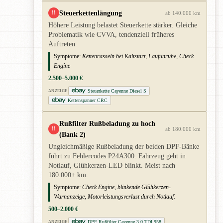
Steuerkettenlängung
!!
ab 140.000 km
Höhere Leistung belastet Steuerkette stärker. Gleiche
Problematik wie CVVA, tendenziell früheres
Auftreten.
Symptome:
Kettenrasseln bei Kaltstart, Laufunruhe, Check-
Engine
2.500–5.000 €
Steuerkette Cayenne Diesel S
ANZEIGE
Kettenspanner CRC
Rußfilter Rußbeladung zu hoch
!!
ab 180.000 km
(Bank 2)
Ungleichmäßige Rußbeladung der beiden DPF-Bänke
führt zu Fehlercodes P24A300. Fahrzeug geht in
Notlauf, Glühkerzen-LED blinkt. Meist nach
180.000+ km.
Symptome:
Check Engine, blinkende Glühkerzen-
Warnanzeige, Motorleistungsverlust durch Notlauf.
500–2.000 €
DPF Rußfilter Cayenne 3.0 TDI 958
ANZEIGE