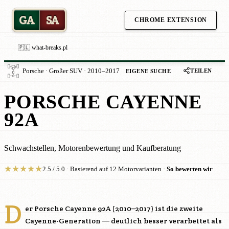
GA
SA
CHROME EXTENSION
🇵🇱 what-breaks.pl
TEILEN
Porsche · Großer SUV · 2010–2017
EIGENE SUCHE
PORSCHE CAYENNE
92A
Schwachstellen, Motorenbewertung und Kaufberatung
★
★
★
★
★
2.5 / 5.0 · Basierend auf 12 Motorvarianten ·
So bewerten wir
D
er Porsche Cayenne 92A (2010–2017) ist die zweite
Cayenne-Generation — deutlich besser verarbeitet als