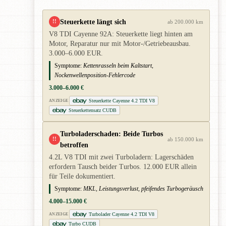
Steuerkette längt sich
!!
ab 200.000 km
V8 TDI Cayenne 92A: Steuerkette liegt hinten am
Motor, Reparatur nur mit Motor-/Getriebeausbau.
3.000–6.000 EUR.
Symptome:
Kettenrasseln beim Kaltstart,
Nockenwellenposition-Fehlercode
3.000–6.000 €
Steuerkette Cayenne 4.2 TDI V8
ANZEIGE
Steuerkettensatz CUDB
Turboladerschaden: Beide Turbos
!!
ab 150.000 km
betroffen
4.2L V8 TDI mit zwei Turboladern: Lagerschäden
erfordern Tausch beider Turbos. 12.000 EUR allein
für Teile dokumentiert.
Symptome:
MKL, Leistungsverlust, pfeifendes Turbogeräusch
4.000–15.000 €
Turbolader Cayenne 4.2 TDI V8
ANZEIGE
Turbo CUDB