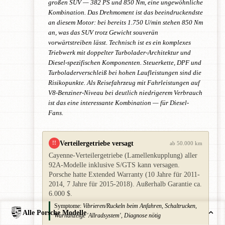
großen SUV — 382 PS und 850 Nm, eine ungewöhnliche
Kombination. Das Drehmoment ist das beeindruckendste
an diesem Motor: bei bereits 1.750 U/min stehen 850 Nm
an, was das SUV trotz Gewicht souverän
vorwärtstreiben lässt. Technisch ist es ein komplexes
Triebwerk mit doppelter Turbolader-Architektur und
Diesel-spezifischen Komponenten. Steuerkette, DPF und
Turboladerverschleiß bei hohen Laufleistungen sind die
Risikopunkte. Als Reisefahrzeug mit Fahrleistungen auf
V8-Benziner-Niveau bei deutlich niedrigerem Verbrauch
ist das eine interessante Kombination — für Diesel-
Fans.
Verteilergetriebe versagt
!!
ab 50.000 km
Cayenne-Verteilergetriebe (Lamellenkupplung) aller
92A-Modelle inklusive S/GTS kann versagen.
Porsche hatte Extended Warranty (10 Jahre für 2011-
2014, 7 Jahre für 2015-2018). Außerhalb Garantie ca.
6.000 $.
Symptome:
Vibrieren/Ruckeln beim Anfahren, Schaltrucken,
Alle Porsche Modelle
Warnanzeige 'Allradsystem', Diagnose nötig