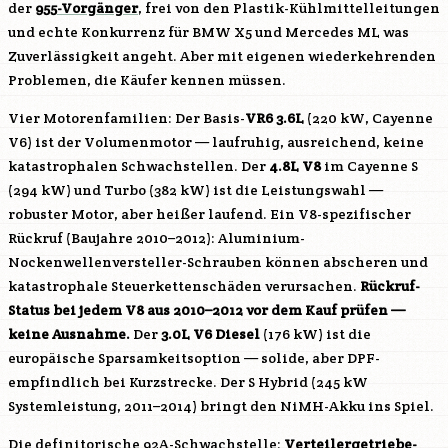
der
955-Vorgänger
, frei von den Plastik-Kühlmittelleitungen
und echte Konkurrenz für BMW X5 und Mercedes ML was
Zuverlässigkeit angeht. Aber mit eigenen wiederkehrenden
Problemen, die Käufer kennen müssen.
Vier Motorenfamilien: Der Basis-
VR6 3.6L
(220 kW, Cayenne
V6) ist der Volumenmotor — laufruhig, ausreichend, keine
katastrophalen Schwachstellen. Der
4.8L V8
im Cayenne S
(294 kW) und Turbo (382 kW) ist die Leistungswahl —
robuster Motor, aber heißer laufend. Ein V8-spezifischer
Rückruf (Baujahre 2010–2012): Aluminium-
Nockenwellenversteller-Schrauben können abscheren und
katastrophale Steuerkettenschäden verursachen.
Rückruf-
Status bei jedem V8 aus 2010–2012 vor dem Kauf prüfen —
keine Ausnahme.
Der
3.0L V6 Diesel
(176 kW) ist die
europäische Sparsamkeitsoption — solide, aber DPF-
empfindlich bei Kurzstrecke. Der S Hybrid (245 kW
Systemleistung, 2011–2014) bringt den NiMH-Akku ins Spiel.
Die definitorische 92A-Schwachstelle:
Verteilergetriebe-