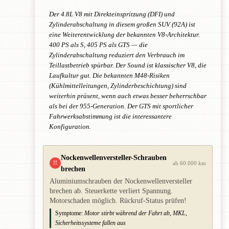
Der 4.8L V8 mit Direkteinspritzung (DFI) und
Zylinderabschaltung in diesem großen SUV (92A) ist
eine Weiterentwicklung der bekannten V8-Architektur.
400 PS als S, 405 PS als GTS — die
Zylinderabschaltung reduziert den Verbrauch im
Teillastbetrieb spürbar. Der Sound ist klassischer V8, die
Laufkultur gut. Die bekannten M48-Risiken
(Kühlmittelleitungen, Zylinderbeschichtung) sind
weiterhin präsent, wenn auch etwas besser beherrschbar
als bei der 955-Generation. Der GTS mit sportlicher
Fahrwerksabstimmung ist die interessantere
Konfiguration.
Nockenwellenversteller-Schrauben
!!
ab 60.000 km
brechen
Aluminiumschrauben der Nockenwellenversteller
brechen ab. Steuerkette verliert Spannung.
Motorschaden möglich. Rückruf-Status prüfen!
Symptome:
Motor stirbt während der Fahrt ab, MKL,
Sicherheitssysteme fallen aus