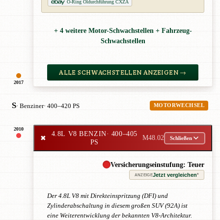
O-Ring Öldurchführung CXZA
+ 4 weitere Motor-Schwachstellen + Fahrzeug-
Schwachstellen
ALLE SCHWACHSTELLEN ANZEIGEN →
2017
S
· Benziner
· 400–420 PS
MOTORWECHSEL
2010
4.8L V8 BENZIN
· 400–405
✖
M48.02
Schließen
PS
Versicherungseinstufung: Teuer
Jetzt vergleichen
*
ANZEIGE
Der 4.8L V8 mit Direkteinspritzung (DFI) und
Zylinderabschaltung in diesem großen SUV (92A) ist
eine Weiterentwicklung der bekannten V8-Architektur.