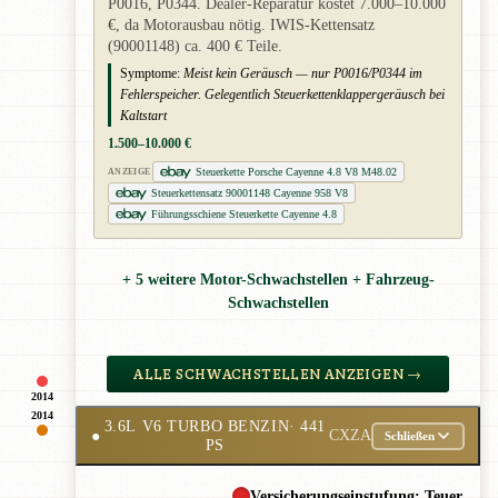
P0016, P0344. Dealer-Reparatur kostet 7.000–10.000
€, da Motorausbau nötig. IWIS-Kettensatz
(90001148) ca. 400 € Teile.
Symptome:
Meist kein Geräusch — nur P0016/P0344 im
Fehlerspeicher. Gelegentlich Steuerkettenklappergeräusch bei
Kaltstart
1.500–10.000 €
Steuerkette Porsche Cayenne 4.8 V8 M48.02
ANZEIGE
Steuerkettensatz 90001148 Cayenne 958 V8
Führungsschiene Steuerkette Cayenne 4.8
+ 5 weitere Motor-Schwachstellen + Fahrzeug-
Schwachstellen
ALLE SCHWACHSTELLEN ANZEIGEN →
2014
2014
3.6L V6 TURBO BENZIN
· 441
●
CXZA
Schließen
PS
Versicherungseinstufung: Teuer