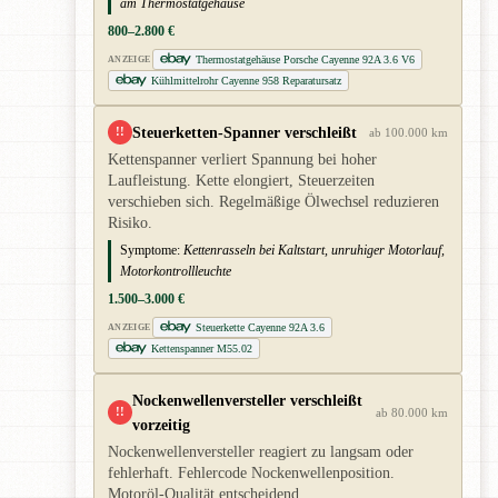
am Thermostatgehäuse
800–2.800 €
Thermostatgehäuse Porsche Cayenne 92A 3.6 V6
ANZEIGE
Kühlmittelrohr Cayenne 958 Reparatursatz
Steuerketten-Spanner verschleißt
!!
ab 100.000 km
Kettenspanner verliert Spannung bei hoher
Laufleistung. Kette elongiert, Steuerzeiten
verschieben sich. Regelmäßige Ölwechsel reduzieren
Risiko.
Symptome:
Kettenrasseln bei Kaltstart, unruhiger Motorlauf,
Motorkontrollleuchte
1.500–3.000 €
Steuerkette Cayenne 92A 3.6
ANZEIGE
Kettenspanner M55.02
Nockenwellenversteller verschleißt
!!
ab 80.000 km
vorzeitig
Nockenwellenversteller reagiert zu langsam oder
fehlerhaft. Fehlercode Nockenwellenposition.
Motoröl-Qualität entscheidend.