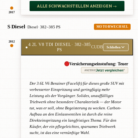
ALLE SCHWACHSTELLEN ANZEIGEN →
2017
S Diesel
· Diesel
· 382–385 PS
MOTORWECHSEL
2012
4.2L V8 TDI DIESEL
· 382–385
●
CUDB
Schließen
PS
Versicherungseinstufung: Teuer
Jetzt vergleichen
*
ANZEIGE
Der 3.6L V6 Benziner (Facelift) für dieses große SUV mit
verbesserter Einspritzung und geringfügig mehr
Leistung als der Vorgänger. Solides, unauffälliges
Triebwerk ohne besondere Charakteristik — der Motor
tut, was er soll, ohne Begeisterung zu wecken. Carbon-
Aufbau an den Einlassventilen ist durch die reine
Direkteinspritzung ein langfristiges Thema. Für den
Käufer, der ein pflegeleichtes, sparsames Triebwerk
sucht, ist das eine vernünftige Wahl.