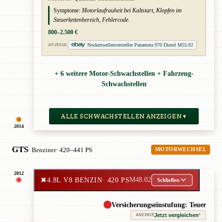
Symptome:
Motorlaufrauheit bei Kaltstart, Klopfen im
Steuerkettenbereich, Fehlercode.
800–2.500 €
Nockenwellenversteller Panamera 970 Diesel M55.02
ANZEIGE
+ 6 weitere Motor-Schwachstellen + Fahrzeug-
Schwachstellen
ALLE SCHWACHSTELLEN ANZEIGEN ▾
2014
GTS
· Benziner
· 420–441 PS
MOTORWECHSEL
2012
✖
4.8L V8 BENZIN
· 420 PS
M48.02
Schließen
Versicherungseinstufung: Teuer
Jetzt vergleichen
*
ANZEIGE