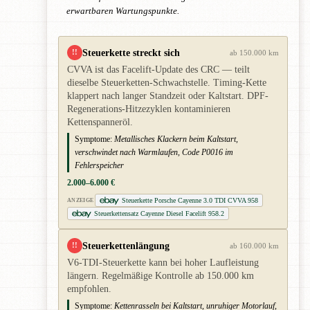
erwartbaren Wartungspunkte.
Steuerkette streckt sich
!!
ab 150.000 km
CVVA ist das Facelift-Update des CRC — teilt
dieselbe Steuerketten-Schwachstelle. Timing-Kette
klappert nach langer Standzeit oder Kaltstart. DPF-
Regenerations-Hitzezyklen kontaminieren
Kettenspanneröl.
Symptome:
Metallisches Klackern beim Kaltstart,
verschwindet nach Warmlaufen, Code P0016 im
Fehlerspeicher
2.000–6.000 €
Steuerkette Porsche Cayenne 3.0 TDI CVVA 958
ANZEIGE
Steuerkettensatz Cayenne Diesel Facelift 958.2
Steuerkettenlängung
!!
ab 160.000 km
V6-TDI-Steuerkette kann bei hoher Laufleistung
längern. Regelmäßige Kontrolle ab 150.000 km
empfohlen.
Symptome:
Kettenrasseln bei Kaltstart, unruhiger Motorlauf,