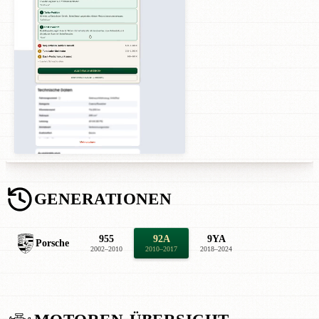
GENERATIONEN
955
92A
9YA
Porsche
2002–2010
2010–2017
2018–2024