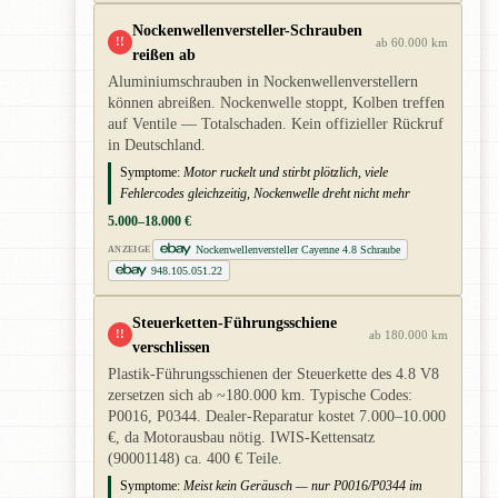
Nockenwellenversteller-Schrauben
!!
ab 60.000 km
reißen ab
Aluminiumschrauben in Nockenwellenverstellern
können abreißen. Nockenwelle stoppt, Kolben treffen
auf Ventile — Totalschaden. Kein offizieller Rückruf
in Deutschland.
Symptome:
Motor ruckelt und stirbt plötzlich, viele
Fehlercodes gleichzeitig, Nockenwelle dreht nicht mehr
5.000–18.000 €
Nockenwellenversteller Cayenne 4.8 Schraube
ANZEIGE
948.105.051.22
Steuerketten-Führungsschiene
!!
ab 180.000 km
verschlissen
Plastik-Führungsschienen der Steuerkette des 4.8 V8
zersetzen sich ab ~180.000 km. Typische Codes:
P0016, P0344. Dealer-Reparatur kostet 7.000–10.000
€, da Motorausbau nötig. IWIS-Kettensatz
(90001148) ca. 400 € Teile.
Symptome:
Meist kein Geräusch — nur P0016/P0344 im