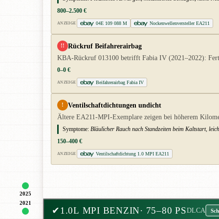
800–2.500 €
04E 109 088 M
Nockenwellenversteller EA211
ANZEIGE
Rückruf Beifahrerairbag
!!
KBA-Rückruf 013100 betrifft Fabia IV (2021–2022): Ferti
0–0 €
Beifahrerairbag Fabia IV
ANZEIGE
Ventilschaftdichtungen undicht
!
Ältere EA211-MPI-Exemplare zeigen bei höherem Kilometer
Symptome:
Bläulicher Rauch nach Standzeiten beim Kaltstart, leic
150–400 €
Ventilschaftdichtung 1.0 MPI EA211
ANZEIGE
2025
2021
✔
1.0L MPI BENZIN
· 75–80 PS
DLCA
Sch