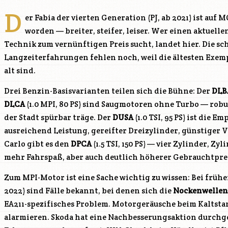
D
er Fabia der vierten Generation (PJ, ab 2021) ist auf
worden — breiter, steifer, leiser. Wer einen aktuel
Technik zum vernünftigen Preis sucht, landet hier. Die sc
Langzeiterfahrungen fehlen noch, weil die ältesten Exemp
alt sind.
Drei Benzin-Basisvarianten teilen sich die Bühne: Der
DLB
DLCA
(1.0 MPI, 80 PS) sind Saugmotoren ohne Turbo — robus
der Stadt spürbar träge. Der
DUSA
(1.0 TSI, 95 PS) ist die E
ausreichend Leistung, gereifter Dreizylinder, günstiger 
Carlo gibt es den
DPCA
(1.5 TSI, 150 PS) — vier Zylinder, Z
mehr Fahrspaß, aber auch deutlich höherer Gebrauchtprei
Zum MPI-Motor ist eine Sache wichtig zu wissen: Bei früh
2022) sind Fälle bekannt, bei denen sich die
Nockenwellen
EA211-spezifisches Problem. Motorgeräusche beim Kaltstar
alarmieren. Skoda hat eine Nachbesserungsaktion durchgef