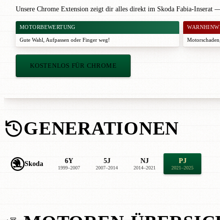
Unsere Chrome Extension zeigt dir alles direkt im Skoda Fabia-Inserat 
MOTORBEWERTUNG
WARNHINW
Gute Wahl
,
Aufpassen
oder
Finger weg!
Motorschaden,
KOSTENLOS FÜR CHROME
GENERATIONEN
6Y
5J
NJ
PJ
Skoda
1999–2007
2007–2014
2014–2021
2021–2025