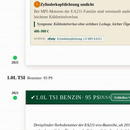
Zylinderkopfdichtung undicht
!
Bei MPI-Motoren der EA211-Familie sind vereinzelt undic
leichtem Kühlmittelverlust.
Symptome:
Kühlmittelverlust ohne sichtbare Leckage, leichter Ölg
400–900 €
Zylinderkopfdichtung 1.0 MPI EA211
ANZEIGE
2025
1.0L TSI
· Benziner
· 95 PS
2021
✔
1.0L TSI BENZIN
· 95 PS
DUSA
Schließen
Dreizylinder-Turbobenziner der EA211-evo-Baureihe, ab 2017