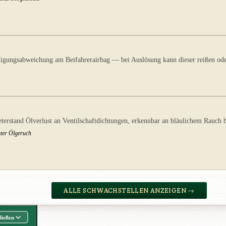
gungsabweichung am Beifahrerairbag — bei Auslösung kann dieser reißen oder
stand Ölverlust an Ventilschaftdichtungen, erkennbar an bläulichem Rauch b
hter Ölgeruch
ALLE SCHWACHSTELLEN ANZEIGEN →
ließen