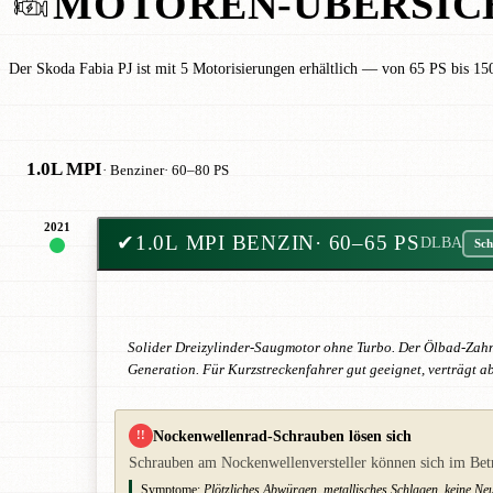
MOTOREN-ÜBERSIC
Der Skoda Fabia PJ ist mit 5 Motorisierungen erhältlich — von 65 PS bis 15
1.0L MPI
· Benziner
· 60–80 PS
2021
✔
1.0L MPI BENZIN
· 60–65 PS
DLBA
Sch
Solider Dreizylinder-Saugmotor ohne Turbo. Der Ölbad-Zahnr
Generation. Für Kurzstreckenfahrer gut geeignet, verträgt 
Nockenwellenrad-Schrauben lösen sich
!!
Schrauben am Nockenwellenversteller können sich im Bet
Symptome:
Plötzliches Abwürgen, metallisches Schlagen, keine Ne