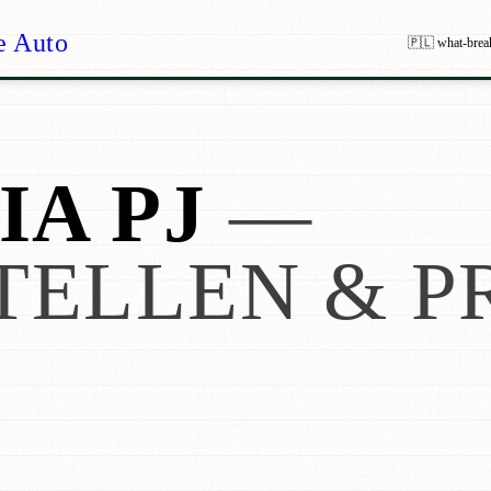
e Auto
🇵🇱 what-brea
IA PJ
—
TELLEN & P