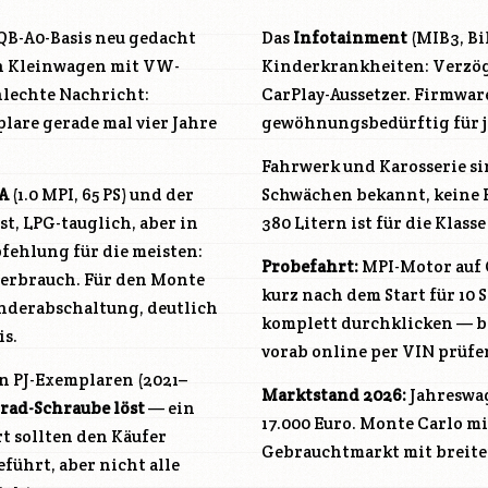
 MQB-A0-Basis neu gedacht
Das
Infotainment
(MIB3, Bi
len Kleinwagen mit VW-
Kinderkrankheiten: Verzö
hlechte Nachricht:
CarPlay-Aussetzer. Firmware
lare gerade mal vier Jahre
gewöhnungsbedürftig für 
Fahrwerk und Karosserie sin
A
(1.0 MPI, 65 PS) und der
Schwächen bekannt, keine R
t, LPG-tauglich, aber in
380 Litern ist für die Klass
mpfehlung für die meisten:
Probefahrt:
MPI-Motor auf G
Verbrauch. Für den Monte
kurz nach dem Start für 10 
ylinderabschaltung, deutlich
komplett durchklicken — bo
s.
vorab online per VIN prüfe
en PJ-Exemplaren (2021–
Marktstand 2026:
Jahreswag
rad-Schraube löst
— ein
17.000 Euro. Monte Carlo mit
t sollten den Käufer
Gebrauchtmarkt mit breite
ührt, aber nicht alle