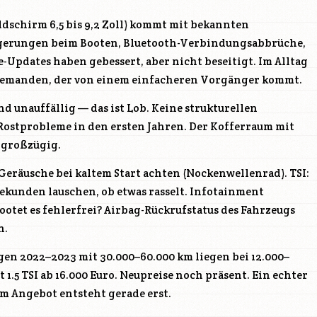
ldschirm 6,5 bis 9,2 Zoll) kommt mit bekannten
gerungen beim Booten, Bluetooth-Verbindungsabbrüche,
-Updates haben gebessert, aber nicht beseitigt. Im Alltag
jemanden, der von einem einfacheren Vorgänger kommt.
d unauffällig — das ist Lob. Keine strukturellen
ostprobleme in den ersten Jahren. Der Kofferraum mit
e großzügig.
eräusche bei kaltem Start achten (Nockenwellenrad). TSI:
Sekunden lauschen, ob etwas rasselt. Infotainment
otet es fehlerfrei? Airbag-Rückrufstatus des Fahrzeugs
n.
en 2022–2023 mit 30.000–60.000 km liegen bei 12.000–
 1.5 TSI ab 16.000 Euro. Neupreise noch präsent. Ein echter
m Angebot entsteht gerade erst.