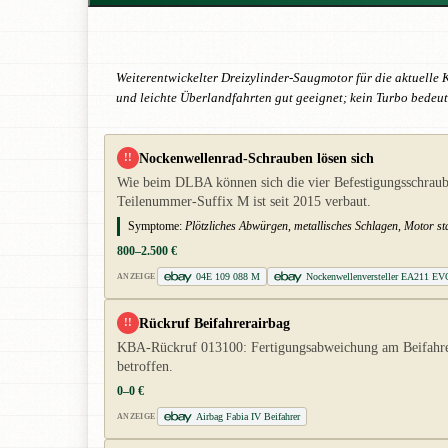
Weiterentwickelter Dreizylinder-Saugmotor für die aktuelle
und leichte Überlandfahrten gut geeignet; kein Turbo bedeu
Nockenwellenrad-Schrauben lösen sich
!!
Wie beim DLBA können sich die vier Befestigungsschraube
Teilenummer-Suffix M ist seit 2015 verbaut.
Symptome:
Plötzliches Abwürgen, metallisches Schlagen, Motor sta
800–2.500 €
04E 109 088 M
Nockenwellenversteller EA211 EV
ANZEIGE
Rückruf Beifahrerairbag
!!
KBA-Rückruf 013100: Fertigungsabweichung am Beifahrera
betroffen.
0–0 €
Airbag Fabia IV Beifahrer
ANZEIGE