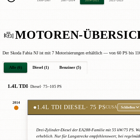
1999–2007
2007–2014
2014–2021
2021–2025
MOTOREN-ÜBERSIC
Der Skoda Fabia NJ ist mit 7 Motorisierungen erhältlich — von 60 PS bis 11
Alle (6)
Diesel (1)
Benziner (5)
1.4L TDI
· Diesel
· 75–105 PS
2014
●
1.4L TDI DIESEL
· 75 PS
CUSA
Schließen
Drei-Zylinder-Diesel der EA288-Familie mit 55 kW/75 PS. 
erheblich. Nur für Langstrecke empfehlenswert; bei regelmä