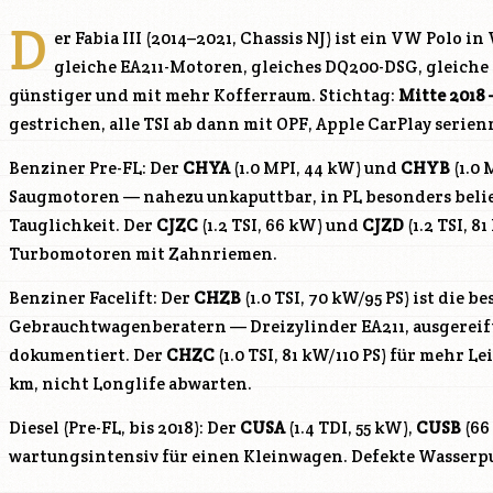
D
er Fabia III (2014–2021, Chassis NJ) ist ein VW Polo
gleiche EA211-Motoren, gleiches DQ200-DSG, gleiche
günstiger und mit mehr Kofferraum. Stichtag:
Mitte 2018 
gestrichen, alle TSI ab dann mit OPF, Apple CarPlay serie
Benziner Pre-FL: Der
CHYA
(1.0 MPI, 44 kW) und
CHYB
(1.0 
Saugmotoren — nahezu unkaputtbar, in PL besonders beli
Tauglichkeit. Der
CJZC
(1.2 TSI, 66 kW) und
CJZD
(1.2 TSI, 8
Turbomotoren mit Zahnriemen.
Benziner Facelift: Der
CHZB
(1.0 TSI, 70 kW/95 PS) ist die b
Gebrauchtwagenberatern — Dreizylinder EA211, ausgereift
dokumentiert. Der
CHZC
(1.0 TSI, 81 kW/110 PS) für mehr Le
km, nicht Longlife abwarten.
Diesel (Pre-FL, bis 2018): Der
CUSA
(1.4 TDI, 55 kW),
CUSB
(66
wartungsintensiv für einen Kleinwagen. Defekte Wasserp