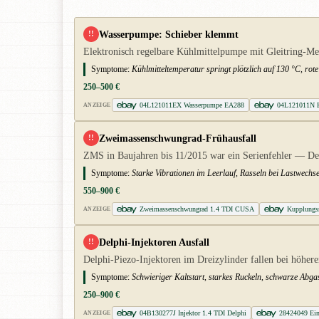
Wasserpumpe: Schieber klemmt
!!
Elektronisch regelbare Kühlmittelpumpe mit Gleitring-Me
Symptome:
Kühlmitteltemperatur springt plötzlich auf 130 °C, ro
250–500 €
04L121011EX Wasserpumpe EA288
04L121011N K
ANZEIGE
Zweimassenschwungrad-Frühausfall
!!
ZMS in Baujahren bis 11/2015 war ein Serienfehler — De
Symptome:
Starke Vibrationen im Leerlauf, Rasseln bei Lastwechs
550–900 €
Zweimassenschwungrad 1.4 TDI CUSA
Kupplungss
ANZEIGE
Delphi-Injektoren Ausfall
!!
Delphi-Piezo-Injektoren im Dreizylinder fallen bei höhere
Symptome:
Schwieriger Kaltstart, starkes Ruckeln, schwarze Abgas
250–900 €
04B130277J Injektor 1.4 TDI Delphi
28424049 Ei
ANZEIGE