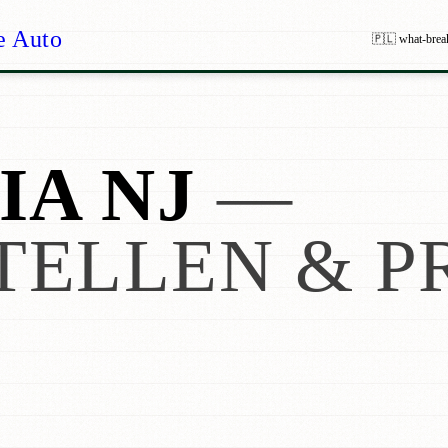
e Auto
🇵🇱 what-brea
IA NJ
—
TELLEN & P