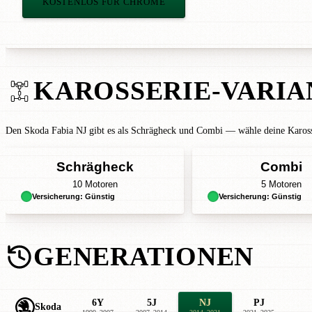
KOSTENLOS FÜR CHROME
KAROSSERIE-VARIA
Den Skoda Fabia NJ gibt es als Schrägheck und Combi — wähle deine Karosse
Schrägheck
Combi
10 Motoren
5 Motoren
Versicherung: Günstig
Versicherung: Günstig
GENERATIONEN
6Y
5J
NJ
PJ
Skoda