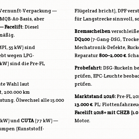
 in Vernunft-Verpackung —
Flügelrad bricht), DPF vers
 MQB-A0-Basis, aber
für Langstrecke sinnvoll, s
— Facelift
: Diesel
Bremsscheiben
verschleiße
nmäßig.
DQ200
(7-Gang-DSG, Trocke
MPI, 55 kW) sind
Mechatronik-Defekte, Rucke
ebt wegen LPG-
Reparatur
800–2.000 €
. Sch
1 kW) sind die Pre-FL
Probefahrt:
DSG-Ruckeln be
prüfen, EPC-Leuchte beobach
este Wahl laut
prüfen.
, 200.000 km
Marktstand 2026:
Pre-FL 20
istung. Ölwechsel alle 15.000
13.000 €
. PL: Flottenfahrze
Facelift 2018+ mit
CHZB
(1.0
 kW) und
CUTA
(77 kW) —
Motor.
umpen (Kunststoff-