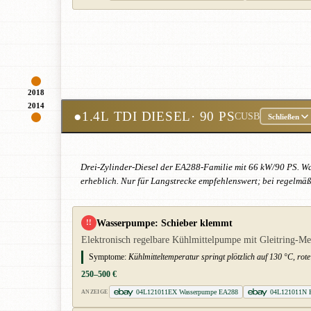
2018
2014
●
1.4L TDI DIESEL
· 90 PS
CUSB
Schließen
Drei-Zylinder-Diesel der EA288-Familie mit 66 kW/90 PS. 
erheblich. Nur für Langstrecke empfehlenswert; bei regelmä
Wasserpumpe: Schieber klemmt
!!
Elektronisch regelbare Kühlmittelpumpe mit Gleitring-Me
Symptome:
Kühlmitteltemperatur springt plötzlich auf 130 °C, ro
250–500 €
04L121011EX Wasserpumpe EA288
04L121011N K
ANZEIGE