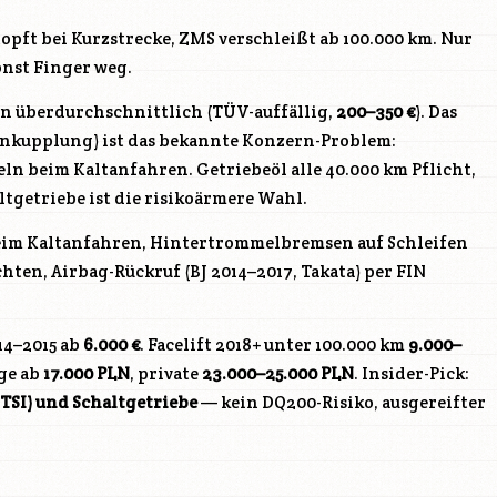
topft bei Kurzstrecke, ZMS verschleißt ab 100.000 km. Nur
onst Finger weg.
n überdurchschnittlich (TÜV-auffällig,
200–350 €
). Das
nkupplung) ist das bekannte Konzern-Problem:
ln beim Kaltanfahren. Getriebeöl alle 40.000 km Pflicht,
altgetriebe ist die risikoärmere Wahl.
im Kaltanfahren, Hintertrommelbremsen auf Schleifen
ten, Airbag-Rückruf (BJ 2014–2017, Takata) per FIN
14–2015 ab
6.000 €
. Facelift 2018+ unter 100.000 km
9.000–
uge ab
17.000 PLN
, private
23.000–25.000 PLN
. Insider-Pick:
 TSI) und Schaltgetriebe
— kein DQ200-Risiko, ausgereifter