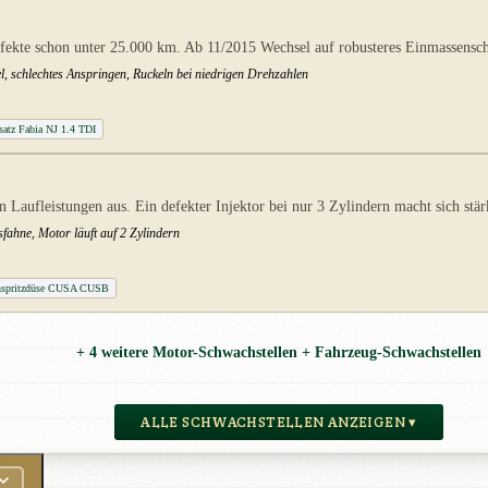
fekte schon unter 25.000 km. Ab 11/2015 Wechsel auf robusteres Einmassens
el, schlechtes Anspringen, Ruckeln bei niedrigen Drehzahlen
atz Fabia NJ 1.4 TDI
n Laufleistungen aus. Ein defekter Injektor bei nur 3 Zylindern macht sich stä
fahne, Motor läuft auf 2 Zylindern
nspritzdüse CUSA CUSB
+ 4 weitere Motor-Schwachstellen + Fahrzeug-Schwachstellen
ALLE SCHWACHSTELLEN ANZEIGEN ▾