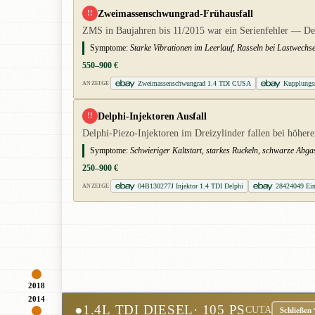
Zweimassenschwungrad-Frühausfall
!!
ZMS in Baujahren bis 11/2015 war ein Serienfehler — De
Symptome:
Starke Vibrationen im Leerlauf, Rasseln bei Lastwechs
550–900 €
Zweimassenschwungrad 1.4 TDI CUSA
Kupplungss
ANZEIGE
Delphi-Injektoren Ausfall
!!
Delphi-Piezo-Injektoren im Dreizylinder fallen bei höhere
Symptome:
Schwieriger Kaltstart, starkes Ruckeln, schwarze Abgas
250–900 €
04B130277J Injektor 1.4 TDI Delphi
28424049 Ei
ANZEIGE
2018
2014
●
1.4L TDI DIESEL
· 105 PS
CUTA
Schließen