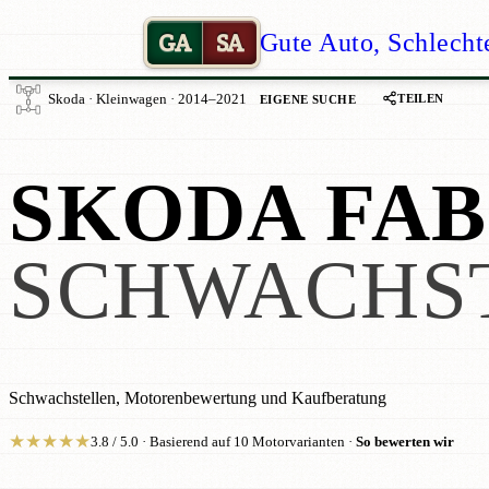
GA
SA
Gute Auto, Schlecht
TEILEN
Skoda · Kleinwagen · 2014–2021
EIGENE SUCHE
SKODA FAB
SCHWACHS
Schwachstellen, Motorenbewertung und Kaufberatung
★
★
★
★
★
3.8 / 5.0 · Basierend auf 10 Motorvarianten ·
So bewerten wir