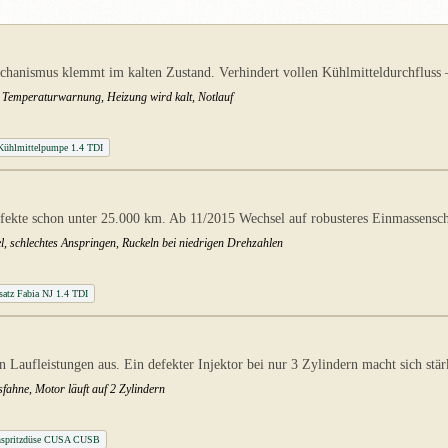
chanismus klemmt im kalten Zustand. Verhindert vollen Kühlmitteldurchfluss 
te Temperaturwarnung, Heizung wird kalt, Notlauf
ühlmittelpumpe 1.4 TDI
fekte schon unter 25.000 km. Ab 11/2015 Wechsel auf robusteres Einmassens
el, schlechtes Anspringen, Ruckeln bei niedrigen Drehzahlen
atz Fabia NJ 1.4 TDI
n Laufleistungen aus. Ein defekter Injektor bei nur 3 Zylindern macht sich stä
fahne, Motor läuft auf 2 Zylindern
nspritzdüse CUSA CUSB