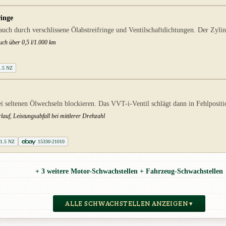
ringe
h durch verschlissene Ölabstreifringe und Ventilschaftdichtungen. Der Zylin
ch über 0,5 l/1.000 km
 1.5 NZ
eltenen Ölwechseln blockieren. Das VVT-i-Ventil schlägt dann in Fehlpositi
uf, Leistungsabfall bei mittlerer Drehzahl
 1.5 NZ
15330-21010
+ 3 weitere Motor-Schwachstellen + Fahrzeug-Schwachstellen
ALLE SCHWACHSTELLEN ANZEIGEN ▾