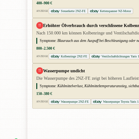
400–900 €
Steuerkette 2NZ-FE
Kettenspanner NZ-Motor
ANZEIGE
Erhöhter Ölverbrauch durch verschlissene Kolben
!!
Nach 150.000 km können Kolbenringe und Ventilschaftdich
Symptome:
Blaurauch aus dem Auspuff bei Beschleunigung oder n
800–2.500 €
Kolbenringe 2NZ-FE
Ventilschaftdichtungen Yaris 
ANZEIGE
Wasserpumpe undicht
!!
Die Wasserpumpe des 2NZ-FE zeigt bei höheren Laufleistu
Symptome:
Kühlmittelverlust, Kühlmitteltemperaturanstieg, sich
150–380 €
Wasserpumpe 2NZ-FE
Wasserpumpe Toyota Yaris 1
ANZEIGE