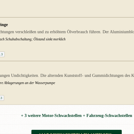
ringe
tungen verschleißen und zu erhöhtem Ölverbrauch führen. Der Aluminiumblock
ach Schubabschaltung; Ölstand sinkt merklich
1.3
ngen Undichtigkeiten. Die alternden Kunststoff- und Gummidichtungen des Küh
tbare Ablagerungen an der Wasserpumpe
.3
+ 3 weitere Motor-Schwachstellen + Fahrzeug-Schwachstellen