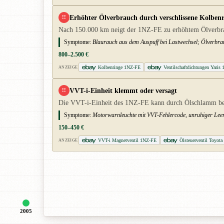
Erhöhter Ölverbrauch durch verschlissene Kolben
!!
Nach 150.000 km neigt der 1NZ-FE zu erhöhtem Ölverbrauc
Symptome:
Blaurauch aus dem Auspuff bei Lastwechsel; Ölverbrau
800–2.500 €
Kolbenringe 1NZ-FE
Ventilschaftdichtungen Yaris
ANZEIGE
VVT-i-Einheit klemmt oder versagt
!!
Die VVT-i-Einheit des 1NZ-FE kann durch Ölschlamm bei s
Symptome:
Motorwarnleuchte mit VVT-Fehlercode, unruhiger Leerla
150–450 €
VVT-i Magnetventil 1NZ-FE
Ölsteuerventil Toyota
ANZEIGE
2005