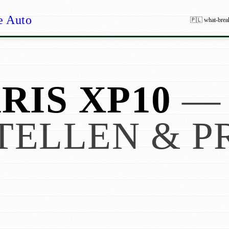
e Auto
🇵🇱 what-brea
RIS XP10
—
TELLEN & P