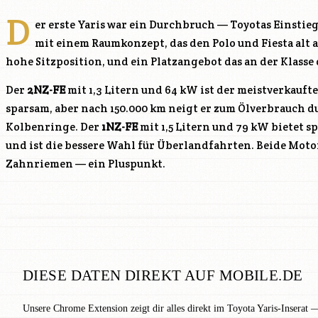
D
er erste Yaris war ein Durchbruch — Toyotas Einstieg
mit einem Raumkonzept, das den Polo und Fiesta alt a
hohe Sitzposition, und ein Platzangebot das an der Klasse 
Der
2NZ-FE
mit 1,3 Litern und 64 kW ist der meistverkauf
sparsam, aber nach 150.000 km neigt er zum Ölverbrauch 
Kolbenringe. Der
1NZ-FE
mit 1,5 Litern und 79 kW bietet
und ist die bessere Wahl für Überlandfahrten. Beide Moto
Zahnriemen — ein Pluspunkt.
DIESE DATEN DIREKT AUF MOBILE.DE
Unsere Chrome Extension zeigt dir alles direkt im Toyota Yaris-Inserat 