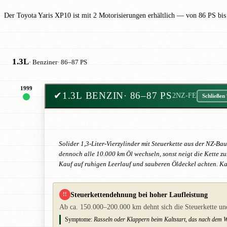
Der Toyota Yaris XP10 ist mit 2 Motorisierungen erhältlich — von 86 PS bis
1.3L
· Benziner
· 86–87 PS
1999
✔
1.3L BENZIN
· 86–87 PS
2NZ-FE
Schließen
Solider 1,3-Liter-Vierzylinder mit Steuerkette aus der NZ-B
dennoch alle 10.000 km Öl wechseln, sonst neigt die Kette z
Kauf auf ruhigen Leerlauf und sauberen Öldeckel achten. Ka
Steuerkettendehnung bei hoher Laufleistung
!!
Ab ca. 150.000–200.000 km dehnt sich die Steuerkette und
Symptome:
Rasseln oder Klappern beim Kaltstart, das nach dem 