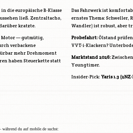
 in die europäische B-Klasse
Das Fahrwerk ist komfortabe
ussehen ließ. Zentraltacho,
ernstes Thema: Schweller, 
darüber kratzte.
Wandler) ist robust, aber 
te Motor — gutmütig,
Probefahrt:
Ölstand prüfen 
durch verbackene
VVT-i-Klackern? Unterboden
 spürbar mehr Drehmoment
Marktstand 2026:
Zwischen 
ren haben Steuerkette statt
Youngtimer.
Insider-Pick:
Yaris 1.3 (
2NZ-
— während du auf mobile.de suchst: