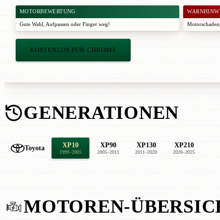
MOTORBEWERTUNG
WARNHINW
Gute Wahl
,
Aufpassen
oder
Finger weg!
Motorschaden,
KOSTENLOS FÜR CHROME
GENERATIONEN
XP10
XP90
XP130
XP210
Toyota
1999–2005
2005–2011
2011–2020
2020–2025
MOTOREN-ÜBERSIC