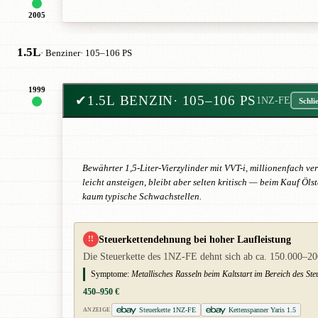
2005
1.5L
· Benziner
· 105–106 PS
1999
✔
1.5L BENZIN
· 105–106 PS
1NZ-FE
Schli
Bewährter 1,5-Liter-Vierzylinder mit VVT-i, millionenfach v
leicht ansteigen, bleibt aber selten kritisch — beim Kauf Öl
kaum typische Schwachstellen.
Steuerkettendehnung bei hoher Laufleistung
!!
Die Steuerkette des 1NZ-FE dehnt sich ab ca. 150.000–20
Symptome:
Metallisches Rasseln beim Kaltstart im Bereich des 
450–950 €
Steuerkette 1NZ-FE
Kettenspanner Yaris 1.5
ANZEIGE