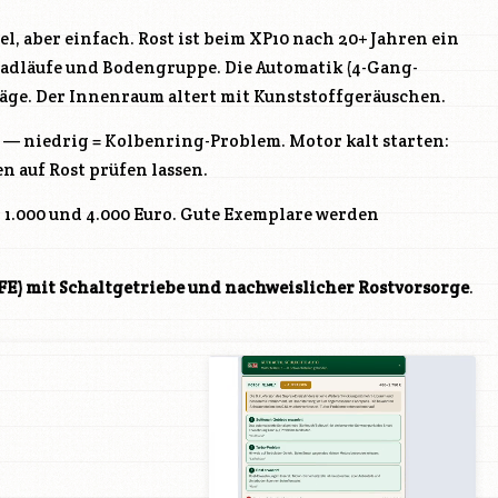
l, aber einfach. Rost ist beim XP10 nach 20+ Jahren ein
Radläufe und Bodengruppe. Die Automatik (4-Gang-
träge. Der Innenraum altert mit Kunststoffgeräuschen.
— niedrig = Kolbenring-Problem. Motor kalt starten:
 auf Rost prüfen lassen.
1.000 und 4.000 Euro. Gute Exemplare werden
FE
) mit Schaltgetriebe und nachweislicher Rostvorsorge
.