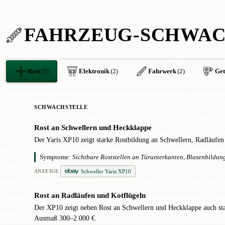
FAHRZEUG-SCHWAC
Rost
(2)
Elektronik
(2)
Fahrwerk
(2)
Get
SCHWACHSTELLE
Rost an Schwellern und Heckklappe
!
Der Yaris XP10 zeigt starke Rostbildung an Schwellern, Radläufe
Symptome:
Sichtbare Roststellen an Türunterkanten, Blasenbildu
Schweller Yaris XP10
ANZEIGE
Rost an Radläufen und Kotflügeln
!
Der XP10 zeigt neben Rost an Schwellern und Heckklappe auch sta
Ausmaß 300–2.000 €.