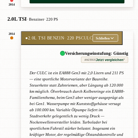
2014
2.0L TSI
· Benziner
· 220 PS
2014
●
2.0L TSI BENZIN
· 220 PS
CULC
Schließen
Versicherungseinstufung: Günstig
Jetzt vergleichen
*
ANZEIGE
Der CULC ist ein EA888 Gen3 mit 2,0 Litern und 211 PS
— eine sportliche Motorvariante der Baureihe.
Steuerkette statt Zahnriemen, aber Längung ab 120.000
km möglich. Ölverbrauch durch Kolbenringe ein EA888-
Familienthema, beim Gen3 aber weniger ausgeprägt als
bei Gen1. Wasserpumpe mit Kunststoffgehäuse versagt
ab 100.000 km. Variable Ölpumpe liefert im
Stadtverkehr gelegentlich zu wenig Druck —
Nockenwellenversteller leiden. Turbolader bei
sportlichem Fahrstil stärker belastet. Insgesamt ein
kräftiger Motor, der regelmäßige Ölstandskontrolle und