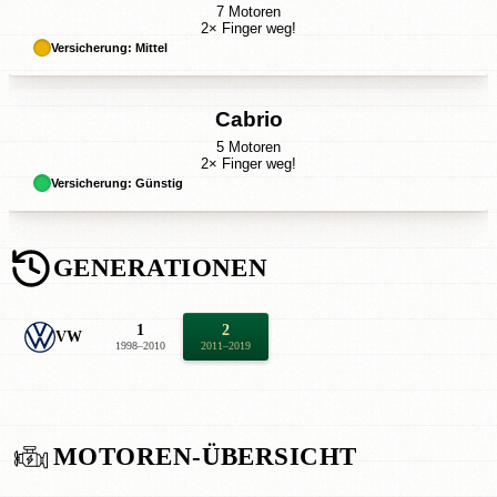
7 Motoren
2× Finger weg!
Versicherung: Mittel
Cabrio
5 Motoren
2× Finger weg!
Versicherung: Günstig
GENERATIONEN
1
2
VW
1998–2010
2011–2019
MOTOREN-ÜBERSICHT