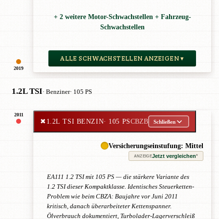
+ 2 weitere Motor-Schwachstellen + Fahrzeug-
Schwachstellen
ALLE SCHWACHSTELLEN ANZEIGEN ▾
2019
1.2L TSI
· Benziner
· 105 PS
2011
✖
1.2L TSI BENZIN
· 105 PS
CBZB
Schließen
Versicherungseinstufung: Mittel
Jetzt vergleichen
*
ANZEIGE
EA111 1.2 TSI mit 105 PS — die stärkere Variante des
1.2 TSI dieser Kompaktklasse. Identisches Steuerketten-
Problem wie beim CBZA: Baujahre vor Juni 2011
kritisch, danach überarbeiteter Kettenspanner.
Ölverbrauch dokumentiert, Turbolader-Lagerverschleiß