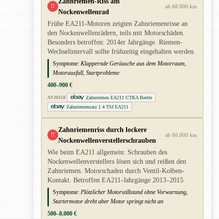
Zahnriemen-Riss am
!!
ab 60.000 km
Nockenwellenrad
Frühe EA211-Motoren zeigten Zahnriemenrisse an
den Nockenwellenrädern, teils mit Motorschäden.
Besonders betroffen: 2014er Jahrgänge. Riemen-
Wechselintervall sollte frühzeitig eingehalten werden.
Symptome:
Klappernde Geräusche aus dem Motorraum,
Motorausfall, Startprobleme
400–900 €
Zahnriemen EA211 CTKA Beetle
ANZEIGE
Zahnriemensatz 1.4 TSI EA211
Zahnriemenriss durch lockere
!!
ab 60.000 km
Nockenwellenverstellerschrauben
Wie beim EA211 allgemein: Schrauben des
Nockenwellenverstellers lösen sich und reißen den
Zahnriemen. Motorschaden durch Ventil-Kolben-
Kontakt. Betroffen EA211-Jahrgänge 2013–2015.
Symptome:
Plötzlicher Motorstillstand ohne Vorwarnung,
Startermotor dreht aber Motor springt nicht an
500–8.000 €