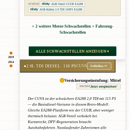
AGR-Ventil CUUB EA288
ANZEIGE
AGR-Kühler 2.0 TDI 150PS EA288
+ 2 weitere Motor-Schwachstellen + Fahrzeug-
Schwachstellen
ALLE SCHWACHSTELLEN ANZEIGEN ▾
2019
2014
●
2.0L TDI DIESEL
· 110 PS
CUVA
Schließen
Versicherungseinstufung: Mittel
Jetzt vergleichen
*
ANZEIGE
Der CUVA ist der schwächere EA288 2,0 TDI mit 115 PS
— die Basisdiesel-Variante in diesem Retro-Modell.
Gleiche EA288-Plattform wie der CUUB, aber weniger
thermisch belastet. AGR-Ventil verkokelt bei
Kurzstrecke, DPF-Regeneration braucht
Autobahnfahrten. Nasslaufender Zahnriemen alle