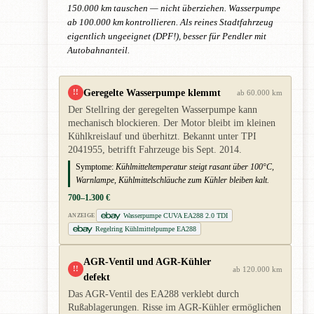
150.000 km tauschen — nicht überziehen. Wasserpumpe
ab 100.000 km kontrollieren. Als reines Stadtfahrzeug
eigentlich ungeeignet (DPF!), besser für Pendler mit
Autobahnanteil.
Geregelte Wasserpumpe klemmt
!!
ab 60.000 km
Der Stellring der geregelten Wasserpumpe kann
mechanisch blockieren. Der Motor bleibt im kleinen
Kühlkreislauf und überhitzt. Bekannt unter TPI
2041955, betrifft Fahrzeuge bis Sept. 2014.
Symptome:
Kühlmitteltemperatur steigt rasant über 100°C,
Warnlampe, Kühlmittelschläuche zum Kühler bleiben kalt.
700–1.300 €
Wasserpumpe CUVA EA288 2.0 TDI
ANZEIGE
Regelring Kühlmittelpumpe EA288
AGR-Ventil und AGR-Kühler
!!
ab 120.000 km
defekt
Das AGR-Ventil des EA288 verklebt durch
Rußablagerungen. Risse im AGR-Kühler ermöglichen