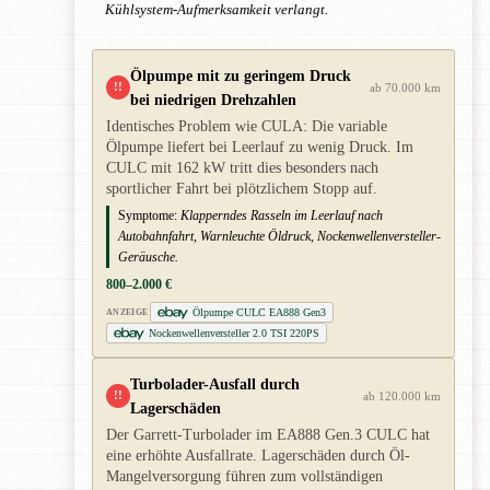
Kühlsystem-Aufmerksamkeit verlangt.
Ölpumpe mit zu geringem Druck
!!
ab 70.000 km
bei niedrigen Drehzahlen
Identisches Problem wie CULA: Die variable
Ölpumpe liefert bei Leerlauf zu wenig Druck. Im
CULC mit 162 kW tritt dies besonders nach
sportlicher Fahrt bei plötzlichem Stopp auf.
Symptome:
Klapperndes Rasseln im Leerlauf nach
Autobahnfahrt, Warnleuchte Öldruck, Nockenwellenversteller-
Geräusche.
800–2.000 €
Ölpumpe CULC EA888 Gen3
ANZEIGE
Nockenwellenversteller 2.0 TSI 220PS
Turbolader-Ausfall durch
!!
ab 120.000 km
Lagerschäden
Der Garrett-Turbolader im EA888 Gen.3 CULC hat
eine erhöhte Ausfallrate. Lagerschäden durch Öl-
Mangelversorgung führen zum vollständigen