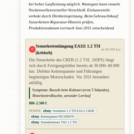
bei hoher Laufleistung möglich. Wastegate kann rasseln.
Nockenwellenversteller-Verschleiß. Einlassventile
verkokt durch Direkteinspritzung. Beim Gebrauchtkauf:
Steuerketten-Reparatur-Historie prüfen,
Produktionsdatum vor/nach Juni 2011 entscheidend.
Steuerkettenlängung EA111 1.2 TSI
!!
ab 60.000 km
(kritisch)
Die Steuerkette des CBZB (1.2 TSI, 105PS) längt
sich durch Fertigungsfehler bereits ab 30.000–40.000
km. Defekte Kettenspanner und Führungen
begünstigen Motorschaden. Vor 2011 besonders
anfällig.
Symptome:
Rasseln beim Kaltstart (erste 5 Sekunden),
Motorkontrollleuchte, unrunder Leerlauf
800–2.500 €
Steuerkette 1.2 TSI EA111 CBZB
ANZEIGE
Kettenspanner 03C109507E
Steuerkettensatz VAG 1.2 TSI