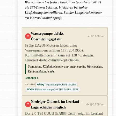
Wasserpumpe bei frühen Baujahren (vor Herbst 2014)
als TPI-Thema bekannt. Injektoren bei hoher
Laufleistung kontrollieren. Solider Langstreckenmotor
mit klarem Autobahnprofil.
Wasserpumpe defekt,
!!
ab 90.000 km
Überhitzungsgefahr
Frühe EA288-Motoren leiden unter
Wasserpumpenausfällen (TPI 2041955).
Kühlmitteltemperatur kann auf 130 °C steigen.
Ignoriert droht Zylinderkopfschaden.
Symptome:
Kühlmitteltemperatur steigt rapide, Warnleuchte,
Kühlmittelstand sinkt.
350–900 €
Wasserpumpe CUUB EA288
ANZEIGE
Kühlmittelpumpe 2.0 TDI EA288 150PS
Niedriger Öldruck im Leerlauf –
!!
ab 100.000 km
Lagerschäden möglich
Der 2.0 TSI CUUB (EA888 Gen3) zeigt im Leerlauf