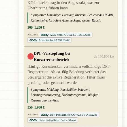
Kühlmitteleintrag in den Abgastrakt, was zur
Überhitzung führen kann.
Symptome:
Unruhiger Leerlauf, Ruckeln, Fehlercodes P0401,
Kühlmittelverlust ohne Außenleckage, weißer Rauch.
300–1.200 €
AGR-Ventil CUVA 2.0 TDI EA288
ANZEIGE
AGR-Kühler EA288 85kW
DPF-Verstopfung bei
!!
ab 130.000 km
Kurzstreckenbetrieb
Häufige Kurzstrecken verhindern vollständige DPF-
Regeneration. Ab ca. 60g Beladung verbietet das
Steuergerät die aktive Regeneration. Filter muss
gereinigt oder getauscht werden.
Symptome:
Meldung 'Partikelfilter beladen',
Leistungsreduzierung, Notlaufprogramm, häufige
Regenerationszyklen.
350–1.900 €
DPF Partikelfilter CUVA 2.0 TDI EA288
ANZEIGE
Dieselpartikelfilter Beetle Sharan