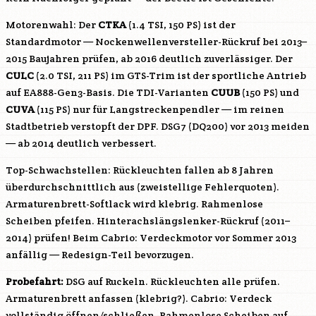
Motorenwahl: Der
CTKA
(1.4 TSI, 150 PS) ist der
Standardmotor — Nockenwellenversteller-Rückruf bei 2013–
2015 Baujahren prüfen, ab 2016 deutlich zuverlässiger. Der
CULC
(2.0 TSI, 211 PS) im GTS-Trim ist der sportliche Antrieb
auf EA888-Gen3-Basis. Die TDI-Varianten
CUUB
(150 PS) und
CUVA
(115 PS) nur für Langstreckenpendler — im reinen
Stadtbetrieb verstopft der DPF. DSG7 (DQ200) vor 2013 meiden
— ab 2014 deutlich verbessert.
Top-Schwachstellen: Rückleuchten fallen ab 8 Jahren
überdurchschnittlich aus (zweistellige Fehlerquoten).
Armaturenbrett-Softlack wird klebrig. Rahmenlose
Scheiben pfeifen. Hinterachslängslenker-Rückruf (2011–
2014) prüfen! Beim Cabrio: Verdeckmotor vor Sommer 2013
anfällig — Redesign-Teil bevorzugen.
Probefahrt:
DSG auf Ruckeln. Rückleuchten alle prüfen.
Armaturenbrett anfassen (klebrig?). Cabrio: Verdeck
vollständig öffnen/schließen. Rahmenlose Scheiben auf