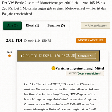
Der VW Beetle 2 ist mit 6 Motorisierungen erhältlich — von 105 PS bis
220 PS. Bei 1 Motorisierungen gab es einen Motorwechsel — hier ist das
Baujahr entscheidend.
Alle (6)
Diesel (1)
Benziner (5)
Alle zuklappen
2.0L TDI
· Diesel
· 110–150 PS
MOTORWECHSEL
2014
●
2.0L TDI DIESEL
· 150 PS
CUUB
Schließen
Versicherungseinstufung: Mittel
Jetzt vergleichen
*
ANZEIGE
Der CUUB ist ein EA288 2,0 TDI mit 150 PS — eine
stärkere Diesel-Variante der Baureihe. AGR-Verkokung
bei Kurzstrecke das Hauptthema, DPF-Regeneration
braucht regelmäßige Autobahnfahrten. Nasslaufender
Zahnriemen mit Wechselintervall 150.000 km — bei
vernachlässigtem Motoröl beschleunigter Verschleiß.