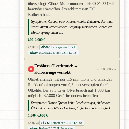
überspringt Zähne. Motornummern bis CCZ_224768
besonders betroffen. Im schlimmsten Fall
Kolbenschaden.
Symptome:
Rasseln oder Klackern beim Kaltstart, das nach
Warmlaufen verschwindet. Bei fortgeschrittenem Verschleiß:
Motor springt nicht an.
800–2.000 €
Kettenspanner CCZA
ANZEIGE
Steuerkette EA888 Gen1 2.0 TSI
Erhöhter Ölverbrauch –
!!
ab 70.000 km
Kolbenringe verkokt
Ölabstreifringe mit nur 1,5 mm Höhe und winzigen
Rücklaufbohrungen von 0,3 mm verstopfen durch
Ölkohle. Bis zu 3 Liter Ölverbrauch auf 1.000 km
möglich. EA888 Gen1 besonders betroffen.
Symptome:
Blauer Qualm beim Beschleunigen, sinkender
Ölstand ohne sichtbare Leckage, Ölflecken im Ansaugtrakt.
1.500–6.000 €
Kolbenringe CCZA EA888
ANZEIGE
Kolben 2.0 TFSI überarbeitet