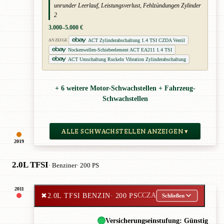
unrunder Leerlauf, Leistungsverlust, Fehlzündungen Zylinder
2
3.000–5.000 €
ACT Zylinderabschaltung 1.4 TSI CZDA Ventil
ANZEIGE
Nockenwellen-Schiebeelement ACT EA211 1.4 TSI
ACT Umschaltung Ruckeln Vibration Zylinderabschaltung
+ 6 weitere Motor-Schwachstellen + Fahrzeug-
Schwachstellen
ALLE SCHWACHSTELLEN ANZEIGEN ▾
2019
2.0L TFSI
· Benziner
· 200 PS
2011
✖
2.0L TFSI BENZIN
· 200 PS
CCZA
Schließen
Versicherungseinstufung: Günstig