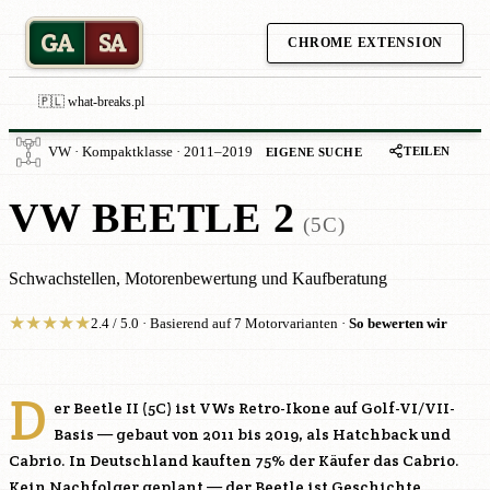
GA
SA
CHROME EXTENSION
🇵🇱 what-breaks.pl
TEILEN
VW · Kompaktklasse · 2011–2019
EIGENE SUCHE
VW BEETLE 2
(5C)
Schwachstellen, Motorenbewertung und Kaufberatung
★
★
★
★
★
2.4 / 5.0 · Basierend auf 7 Motorvarianten ·
So bewerten wir
D
er Beetle II (5C) ist VWs Retro-Ikone auf Golf-VI/VII-
Basis — gebaut von 2011 bis 2019, als Hatchback und
Cabrio. In Deutschland kauften 75% der Käufer das Cabrio.
Kein Nachfolger geplant — der Beetle ist Geschichte.