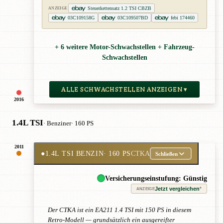
Steuerkettensatz 1.2 TSI CBZB
ANZEIGE
03C109158G
03C109507BD
febi 174460
+ 6 weitere Motor-Schwachstellen + Fahrzeug-
Schwachstellen
ALLE SCHWACHSTELLEN ANZEIGEN ▾
2016
1.4L TSI
· Benziner
· 160 PS
2011
●
1.4L TSI BENZIN
· 160 PS
CTKA
Schließen
Versicherungseinstufung: Günstig
Jetzt vergleichen
*
ANZEIGE
Der CTKA ist ein EA211 1.4 TSI mit 150 PS in diesem
Retro-Modell — grundsätzlich ein ausgereifter