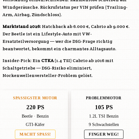
Windgeräusche. Rückrufstatus per VIN prüfen (Trailing-
Arm, Airbag, Zündschloss).
Marktstand 2026:
Hatchback ab 6.000 €, Cabrio ab 9.000 €.
Der Beetle ist ein Lifestyle-Auto mit VW-
Ersatzteilversorgung — wer die DSG-Frage richtig
beantwortet, bekommt ein charmantes Alltagsauto.
Insider-Pick: Ein
CTKA
(1.4 TSI) Cabrio ab 2016 mit
Schaltgetriebe — DSG-Risiko eliminiert,
Nockenwellenversteller-Problem gelöst.
SPASSIGSTER MOTOR
PROBLEMMOTOR
220 PS
105 PS
Beetle · Benzin
1.2L TSI Benzin
GTI-Käfer
9 Schwachstellen
MACHT SPASS!
FINGER WEG!