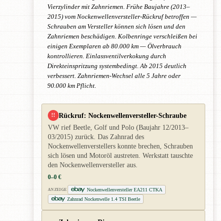
Vierzylinder mit Zahnriemen. Frühe Baujahre (2013–
2015) vom Nockenwellenversteller-Rückruf betroffen —
Schrauben am Versteller können sich lösen und den
Zahnriemen beschädigen. Kolbenringe verschleißen bei
einigen Exemplaren ab 80.000 km — Ölverbrauch
kontrollieren. Einlassventilverkokung durch
Direkteinspritzung systembedingt. Ab 2015 deutlich
verbessert. Zahnriemen-Wechsel alle 5 Jahre oder
90.000 km Pflicht.
Rückruf: Nockenwellenversteller-Schraube
!!
VW rief Beetle, Golf und Polo (Baujahr 12/2013–
03/2015) zurück. Das Zahnrad des
Nockenwellenverstellers konnte brechen, Schrauben
sich lösen und Motoröl austreten. Werkstatt tauschte
den Nockenwellenversteller aus.
0–0 €
Nockenwellenversteller EA211 CTKA
ANZEIGE
Zahnrad Nockenwelle 1.4 TSI Beetle