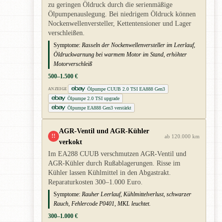
zu geringen Öldruck durch die serienmäßige
Ölpumpenauslegung. Bei niedrigem Öldruck können
Nockenwellenversteller, Kettentensioner und Lager
verschleißen.
Symptome:
Rasseln der Nockenwellenversteller im Leerlauf,
Öldruckwarnung bei warmem Motor im Stand, erhöhter
Motorverschleiß
500–1.500 €
Ölpumpe CUUB 2.0 TSI EA888 Gen3
ANZEIGE
Ölpumpe 2.0 TSI upgrade
Ölpumpe EA888 Gen3 verstärkt
AGR-Ventil und AGR-Kühler
!!
ab 120.000 km
verkokt
Im EA288 CUUB verschmutzen AGR-Ventil und
AGR-Kühler durch Rußablagerungen. Risse im
Kühler lassen Kühlmittel in den Abgastrakt.
Reparaturkosten 300–1.000 Euro.
Symptome:
Rauher Leerlauf, Kühlmittelverlust, schwarzer
Rauch, Fehlercode P0401, MKL leuchtet.
300–1.000 €