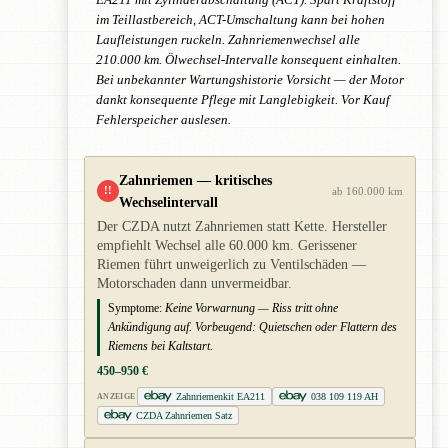
im Teillastbereich, ACT-Umschaltung kann bei hohen
Laufleistungen ruckeln. Zahnriemenwechsel alle
210.000 km. Ölwechsel-Intervalle konsequent einhalten.
Bei unbekannter Wartungshistorie Vorsicht — der Motor
dankt konsequente Pflege mit Langlebigkeit. Vor Kauf
Fehlerspeicher auslesen.
Zahnriemen — kritisches
!!
ab 160.000 km
Wechselintervall
Der CZDA nutzt Zahnriemen statt Kette. Hersteller
empfiehlt Wechsel alle 60.000 km. Gerissener
Riemen führt unweigerlich zu Ventilschäden —
Motorschaden dann unvermeidbar.
Symptome:
Keine Vorwarnung — Riss tritt ohne
Ankündigung auf. Vorbeugend: Quietschen oder Flattern des
Riemens bei Kaltstart.
450–950 €
Zahnriemenkit EA211
038 109 119 AH
ANZEIGE
CZDA Zahnriemen Satz