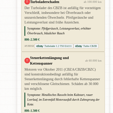
Turboladerschaden
!!
ab 100.000 km
Der Turbolader des CBZB ist anfällig für vorzeitigen
Verschleiß, insbesondere bei Ölverbrauch oder
unzureichenden Ölwechseln. Pfeifgeräusche und
Leistungsverlust sind frühe Anzeichen.
Symptome:
Pfeifgeräusch, Leistungsverlust, erhöhter
Ölverbrauch, bläulicher Rauch
800–2.500 €
Turbolader 1.2 TSI EA111
Turbo CBZB
ANZEIGE
Steuerkettenlängung und
!!
ab 60.000 km
Kettenspanner
Motoren vor Oktober 2011 (CBZA/CBZB/CBZC)
sind konstruktionsbedingt anfällig für
Steuerkettenlängung durch fehlerhafte Kettenspanner
und verschlissene Gleitschienen. Schäden ab 30.000
km möglich.
Symptome:
Metallisches Rasseln beim Kaltstart, rauer
Leerlauf, im Extremfall Motorausfall durch Zahnsprung der
Kette.
800–1.500 €