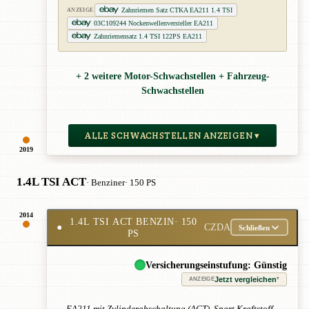
Zahnriemen Satz CTKA EA211 1.4 TSI
ANZEIGE
03C109244 Nockenwellenversteller EA211
Zahnriemensatz 1.4 TSI 122PS EA211
+ 2 weitere Motor-Schwachstellen + Fahrzeug-
Schwachstellen
ALLE SCHWACHSTELLEN ANZEIGEN ▾
2019
1.4L TSI ACT
· Benziner
· 150 PS
2014
1.4L TSI ACT BENZIN
· 150
●
CZDA
Schließen
PS
Versicherungseinstufung: Günstig
Jetzt vergleichen
*
ANZEIGE
EA211 mit Zylinderabschaltung (ACT). Spart Kraftstoff