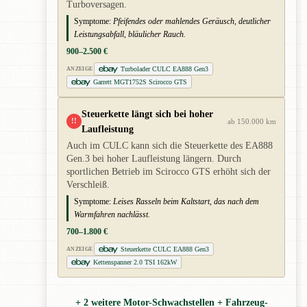
Turboversagen.
Symptome:
Pfeifendes oder mahlendes Geräusch, deutlicher
Leistungsabfall, bläulicher Rauch.
900–2.500 €
Turbolader CULC EA888 Gen3
ANZEIGE
Garrett MGT1752S Scirocco GTS
Steuerkette längt sich bei hoher
!!
ab 150.000 km
Laufleistung
Auch im CULC kann sich die Steuerkette des EA888
Gen.3 bei hoher Laufleistung längern. Durch
sportlichen Betrieb im Scirocco GTS erhöht sich der
Verschleiß.
Symptome:
Leises Rasseln beim Kaltstart, das nach dem
Warmfahren nachlässt.
700–1.800 €
Steuerkette CULC EA888 Gen3
ANZEIGE
Kettenspanner 2.0 TSI 162kW
+ 2 weitere Motor-Schwachstellen + Fahrzeug-