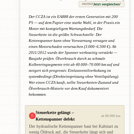
Jetzt vergleichen
*
ANZEIGE
Der CCZA ist ein EA888 der ersten Generation mit 200
PS — auf dem Papier eine starke Wahl, in der Praxis ein
Motor mit kostspieligem Wartungsbedarf. Die
Steuerkette ist die größte Schwachstelle: Der
Kettenspanner kann ohne Vorwarnung versagen und
einen Motorschaden verursachen (3.000–6.500 €). Ab
2011/2012 wurde der Spanner werksseitig verstärkt —
Baujahr prüfen. Ölverbrauch durch zu schmale
Kolbenringsegmente tritt ab 40.000–70.000 km auf und
steigert sich progressiv. Einlassventilverkokung ist
systembedingt (Direkteinspritzung ohne Ventilspülung).
Wer einen CCZA kauft, sollte Steuerketten-Zustand und
Ölverbrauch-Historie vor dem Kauf dokumentiert
bekommen.
Steuerkette gelängt –
!!
ab 80.000 km
Kettenspanner defekt
Der hydraulische Kettenspanner baut bei Kaltstart zu
wenig Öldruck auf, die Steuerkette längt sich und