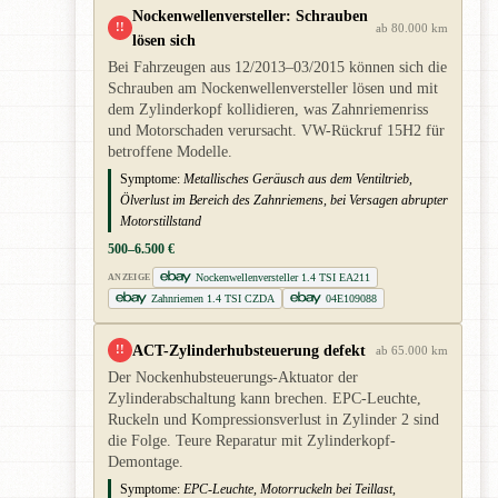
Nockenwellenversteller: Schrauben
!!
ab 80.000 km
lösen sich
Bei Fahrzeugen aus 12/2013–03/2015 können sich die
Schrauben am Nockenwellenversteller lösen und mit
dem Zylinderkopf kollidieren, was Zahnriemenriss
und Motorschaden verursacht. VW-Rückruf 15H2 für
betroffene Modelle.
Symptome:
Metallisches Geräusch aus dem Ventiltrieb,
Ölverlust im Bereich des Zahnriemens, bei Versagen abrupter
Motorstillstand
500–6.500 €
Nockenwellenversteller 1.4 TSI EA211
ANZEIGE
Zahnriemen 1.4 TSI CZDA
04E109088
ACT-Zylinderhubsteuerung defekt
!!
ab 65.000 km
Der Nockenhubsteuerungs-Aktuator der
Zylinderabschaltung kann brechen. EPC-Leuchte,
Ruckeln und Kompressionsverlust in Zylinder 2 sind
die Folge. Teure Reparatur mit Zylinderkopf-
Demontage.
Symptome:
EPC-Leuchte, Motorruckeln bei Teillast,