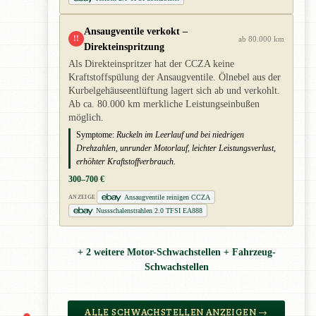
Ansaugventile verkokt –
!!
ab 80.000 km
Direkteinspritzung
Als Direkteinspritzer hat der CCZA keine
Kraftstoffspülung der Ansaugventile. Ölnebel aus der
Kurbelgehäuseentlüftung lagert sich ab und verkohlt.
Ab ca. 80.000 km merkliche Leistungseinbußen
möglich.
Symptome:
Ruckeln im Leerlauf und bei niedrigen
Drehzahlen, unrunder Motorlauf, leichter Leistungsverlust,
erhöhter Kraftstoffverbrauch.
300–700 €
Ansaugventile reinigen CCZA
ANZEIGE
Nussschalenstrahlen 2.0 TFSI EA888
+ 2 weitere Motor-Schwachstellen + Fahrzeug-
Schwachstellen
ALLE SCHWACHSTELLEN ANZEIGEN →