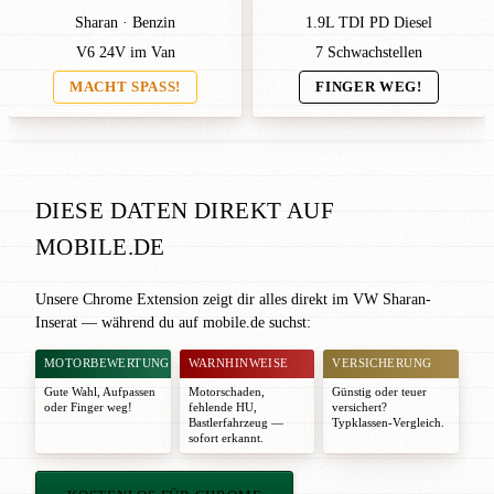
Sharan · Benzin
1.9L TDI PD Diesel
V6 24V im Van
7 Schwachstellen
MACHT SPASS!
FINGER WEG!
DIESE DATEN DIREKT AUF
MOBILE.DE
Unsere Chrome Extension zeigt dir alles direkt im VW Sharan-
Inserat — während du auf mobile.de suchst:
MOTORBEWERTUNG
WARNHINWEISE
VERSICHERUNG
Gute Wahl
,
Aufpassen
Motorschaden,
Günstig oder teuer
oder
Finger weg!
fehlende HU,
versichert?
Bastlerfahrzeug —
Typklassen-Vergleich.
sofort erkannt.