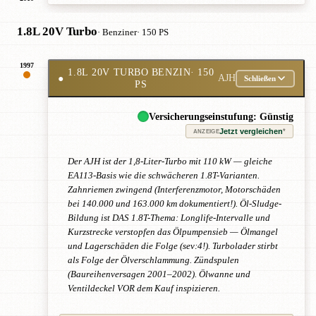
1.8L 20V Turbo
· Benziner
· 150 PS
1997
1.8L 20V TURBO BENZIN
· 150
●
AJH
Schließen
PS
Versicherungseinstufung: Günstig
Jetzt vergleichen
*
ANZEIGE
Der AJH ist der 1,8-Liter-Turbo mit 110 kW — gleiche
EA113-Basis wie die schwächeren 1.8T-Varianten.
Zahnriemen zwingend (Interferenzmotor, Motorschäden
bei 140.000 und 163.000 km dokumentiert!). Öl-Sludge-
Bildung ist DAS 1.8T-Thema: Longlife-Intervalle und
Kurzstrecke verstopfen das Ölpumpensieb — Ölmangel
und Lagerschäden die Folge (sev:4!). Turbolader stirbt
als Folge der Ölverschlammung. Zündspulen
(Baureihenversagen 2001–2002). Ölwanne und
Ventildeckel VOR dem Kauf inspizieren.