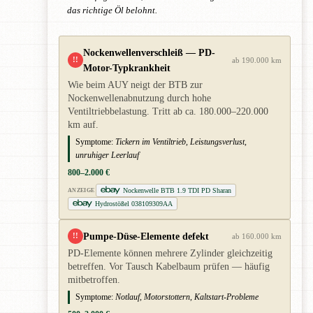
das richtige Öl belohnt.
Nockenwellenverschleiß — PD-
!!
ab 190.000 km
Motor-Typkrankheit
Wie beim AUY neigt der BTB zur
Nockenwellenabnutzung durch hohe
Ventiltriebbelastung. Tritt ab ca. 180.000–220.000
km auf.
Symptome:
Tickern im Ventiltrieb, Leistungsverlust,
unruhiger Leerlauf
800–2.000 €
Nockenwelle BTB 1.9 TDI PD Sharan
ANZEIGE
Hydrostößel 038109309AA
Pumpe-Düse-Elemente defekt
!!
ab 160.000 km
PD-Elemente können mehrere Zylinder gleichzeitig
betreffen. Vor Tausch Kabelbaum prüfen — häufig
mitbetroffen.
Symptome:
Notlauf, Motorstottern, Kaltstart-Probleme