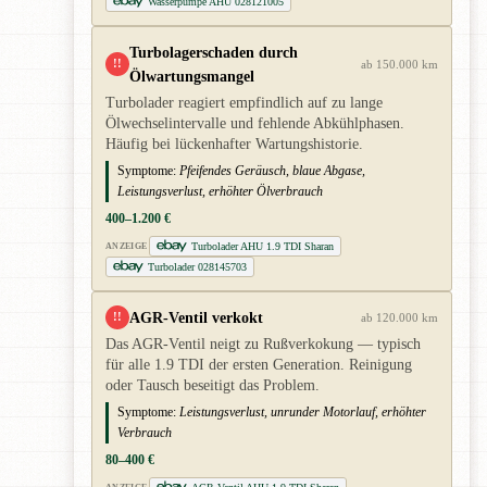
Wasserpumpe AHU 028121005
Turbolagerschaden durch
!!
ab 150.000 km
Ölwartungsmangel
Turbolader reagiert empfindlich auf zu lange
Ölwechselintervalle und fehlende Abkühlphasen.
Häufig bei lückenhafter Wartungshistorie.
Symptome:
Pfeifendes Geräusch, blaue Abgase,
Leistungsverlust, erhöhter Ölverbrauch
400–1.200 €
Turbolader AHU 1.9 TDI Sharan
ANZEIGE
Turbolader 028145703
AGR-Ventil verkokt
!!
ab 120.000 km
Das AGR-Ventil neigt zu Rußverkokung — typisch
für alle 1.9 TDI der ersten Generation. Reinigung
oder Tausch beseitigt das Problem.
Symptome:
Leistungsverlust, unrunder Motorlauf, erhöhter
Verbrauch
80–400 €