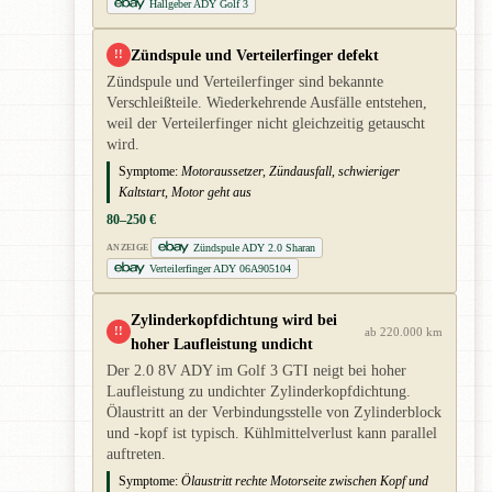
Hallgeber ADY Golf 3
Zündspule und Verteilerfinger defekt
!!
Zündspule und Verteilerfinger sind bekannte
Verschleißteile. Wiederkehrende Ausfälle entstehen,
weil der Verteilerfinger nicht gleichzeitig getauscht
wird.
Symptome:
Motoraussetzer, Zündausfall, schwieriger
Kaltstart, Motor geht aus
80–250 €
Zündspule ADY 2.0 Sharan
ANZEIGE
Verteilerfinger ADY 06A905104
Zylinderkopfdichtung wird bei
!!
ab 220.000 km
hoher Laufleistung undicht
Der 2.0 8V ADY im Golf 3 GTI neigt bei hoher
Laufleistung zu undichter Zylinderkopfdichtung.
Ölaustritt an der Verbindungsstelle von Zylinderblock
und -kopf ist typisch. Kühlmittelverlust kann parallel
auftreten.
Symptome:
Ölaustritt rechte Motorseite zwischen Kopf und