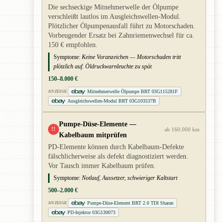
Die sechseckige Mitnehmerwelle der Ölpumpe
verschleißt lautlos im Ausgleichswellen-Modul.
Plötzlicher Ölpumpenausfall führt zu Motorschaden.
Vorbeugender Ersatz bei Zahnriemenwechsel für ca.
150 € empfohlen.
Symptome:
Keine Voranzeichen — Motorschaden tritt
plötzlich auf. Öldruckwarnleuchte zu spät
150–8.000 €
Mitnehmerwelle Ölpumpe BRT 03G115281F
ANZEIGE
Ausgleichswellen-Modul BRT 03G103537B
Pumpe-Düse-Elemente —
!!
ab 160.000 km
Kabelbaum mitprüfen
PD-Elemente können durch Kabelbaum-Defekte
fälschlicherweise als defekt diagnostiziert werden.
Vor Tausch immer Kabelbaum prüfen.
Symptome:
Notlauf, Aussetzer, schwieriger Kaltstart
500–2.000 €
Pumpe-Düse-Element BRT 2.0 TDI Sharan
ANZEIGE
PD-Injektor 03G130073