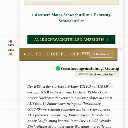
+ 4 weitere Motor-Schwachstellen + Fahrzeug-
Schwachstellen
ALLE SCHWACHSTELLEN ANZEIGEN →
2005
2004
●
1.9L TDI PD DIESEL
· 131 PS
BTB
Schließen
Versicherungseinstufung: Günstig
Jetzt vergleichen
*
ANZEIGE
Der BTB ist der stärkste 1,9-Liter-TDI PD mit 110 kW —
der Sport-TDI in diesem Van. Höchster PD-Nocken-
Stress: Nockenwellenverschleiß ausgeprägter als beim
AUY (sev:4). Zahnriemen zwingend. Turbolader
GT1749V verschleißt schneller als beim schwächeren
AUY (höherer Ladedruck). Pumpe-Düse-Elemente bei
hoher Laufleistung kontrollieren (sev:4). AGR verkokt.
Ein kräftiger Motor, der kurze Wartungsintervalle und