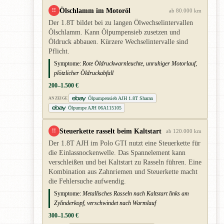
Ölschlamm im Motoröl
!!
ab 80.000 km
Der 1.8T bildet bei zu langen Ölwechselintervallen
Ölschlamm. Kann Ölpumpensieb zusetzen und
Öldruck abbauen. Kürzere Wechselintervalle sind
Pflicht.
Symptome:
Rote Öldruckwarnleuchte, unruhiger Motorlauf,
plötzlicher Öldruckabfall
200–1.500 €
Ölpumpensieb AJH 1.8T Sharan
ANZEIGE
Ölpumpe AJH 06A115105
Steuerkette rasselt beim Kaltstart
!!
ab 120.000 km
Der 1.8T AJH im Polo GTI nutzt eine Steuerkette für
die Einlassnockenwelle. Das Spannelement kann
verschleißen und bei Kaltstart zu Rasseln führen. Eine
Kombination aus Zahnriemen und Steuerkette macht
die Fehlersuche aufwendig.
Symptome:
Metallisches Rasseln nach Kaltstart links am
Zylinderkopf, verschwindet nach Warmlauf
300–1.500 €