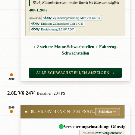
Block, Kühlmittelverlust, weißer Rauch bei Kaltstart möglich
400–1.200 €
Zylinderkopfdichtung ADY 2.0 Golf 3
ANZEIGE
Dichtsatz Zylinderkopf Golf 3 GTI
Kopfdichtung 2.0 8V ADY
+ 2 weitere Motor-Schwachstellen + Fahrzeug-
Schwachstellen
ALLE SCHWACHSTELLEN ANZEIGEN →
2000
2.8L V6 24V
· Benziner
· 204 PS
2000
●
2.8L V6 24V BENZIN
· 204 PS
AYL
Schließen
Versicherungseinstufung: Günstig
Jetzt vergleichen
*
ANZEIGE