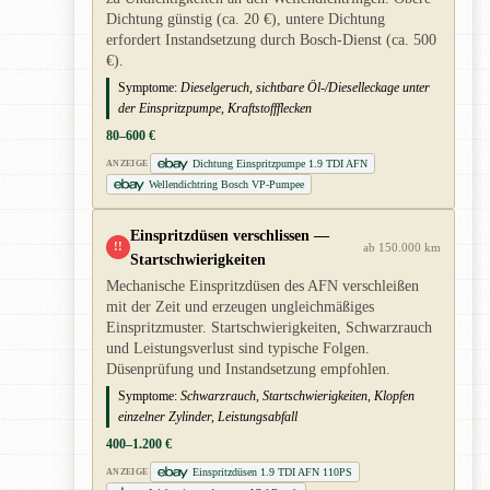
Dichtung günstig (ca. 20 €), untere Dichtung
erfordert Instandsetzung durch Bosch-Dienst (ca. 500
€).
Symptome:
Dieselgeruch, sichtbare Öl-/Dieselleckage unter
der Einspritzpumpe, Kraftstoffflecken
80–600 €
Dichtung Einspritzpumpe 1.9 TDI AFN
ANZEIGE
Wellendichtring Bosch VP-Pumpee
Einspritzdüsen verschlissen —
!!
ab 150.000 km
Startschwierigkeiten
Mechanische Einspritzdüsen des AFN verschleißen
mit der Zeit und erzeugen ungleichmäßiges
Einspritzmuster. Startschwierigkeiten, Schwarzrauch
und Leistungsverlust sind typische Folgen.
Düsenprüfung und Instandsetzung empfohlen.
Symptome:
Schwarzrauch, Startschwierigkeiten, Klopfen
einzelner Zylinder, Leistungsabfall
400–1.200 €
Einspritzdüsen 1.9 TDI AFN 110PS
ANZEIGE