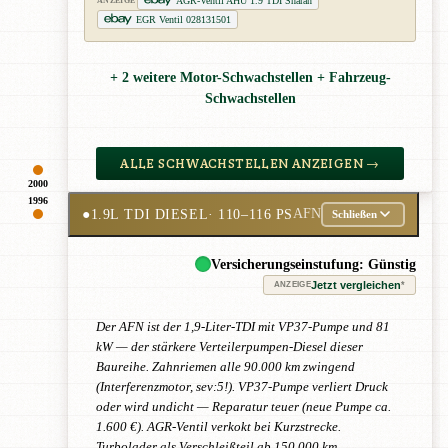
AGR-Ventil AHU 1.9 TDI Sharan
ANZEIGE
EGR Ventil 028131501
+ 2 weitere Motor-Schwachstellen + Fahrzeug-
Schwachstellen
ALLE SCHWACHSTELLEN ANZEIGEN →
2000
1996
●
1.9L TDI DIESEL
· 110–116 PS
AFN
Schließen
Versicherungseinstufung: Günstig
Jetzt vergleichen
*
ANZEIGE
Der AFN ist der 1,9-Liter-TDI mit VP37-Pumpe und 81
kW — der stärkere Verteilerpumpen-Diesel dieser
Baureihe. Zahnriemen alle 90.000 km zwingend
(Interferenzmotor, sev:5!). VP37-Pumpe verliert Druck
oder wird undicht — Reparatur teuer (neue Pumpe ca.
1.600 €). AGR-Ventil verkokt bei Kurzstrecke.
Turbolader als Verschleißteil ab 150.000 km.