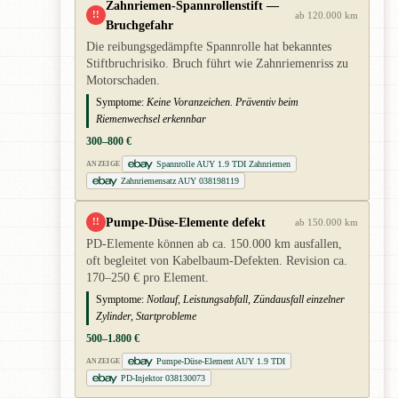
Zahnriemen-Spannrollenstift —
!!
ab 120.000 km
Bruchgefahr
Die reibungsgedämpfte Spannrolle hat bekanntes
Stiftbruchrisiko. Bruch führt wie Zahnriemenriss zu
Motorschaden.
Symptome:
Keine Voranzeichen. Präventiv beim
Riemenwechsel erkennbar
300–800 €
Spannrolle AUY 1.9 TDI Zahnriemen
ANZEIGE
Zahnriemensatz AUY 038198119
Pumpe-Düse-Elemente defekt
!!
ab 150.000 km
PD-Elemente können ab ca. 150.000 km ausfallen,
oft begleitet von Kabelbaum-Defekten. Revision ca.
170–250 € pro Element.
Symptome:
Notlauf, Leistungsabfall, Zündausfall einzelner
Zylinder, Startprobleme
500–1.800 €
Pumpe-Düse-Element AUY 1.9 TDI
ANZEIGE
PD-Injektor 038130073