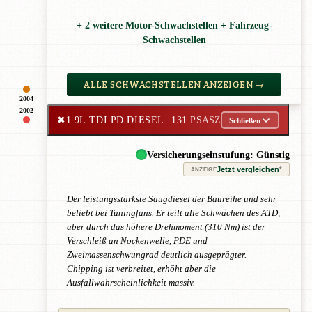
+ 2 weitere Motor-Schwachstellen + Fahrzeug-
Schwachstellen
ALLE SCHWACHSTELLEN ANZEIGEN →
2004
2002
✖
1.9L TDI PD DIESEL
· 131 PS
ASZ
Schließen
Versicherungseinstufung: Günstig
Jetzt vergleichen
*
ANZEIGE
Der leistungsstärkste Saugdiesel der Baureihe und sehr
beliebt bei Tuningfans. Er teilt alle Schwächen des ATD,
aber durch das höhere Drehmoment (310 Nm) ist der
Verschleiß an Nockenwelle, PDE und
Zweimassenschwungrad deutlich ausgeprägter.
Chipping ist verbreitet, erhöht aber die
Ausfallwahrscheinlichkeit massiv.