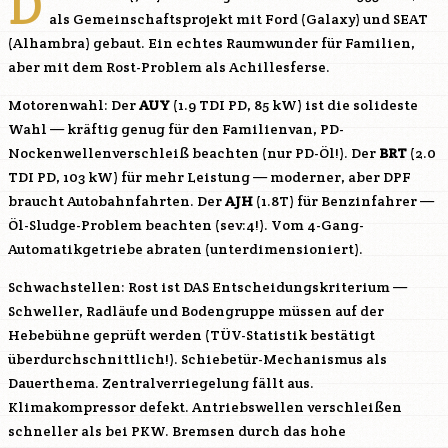
D
als Gemeinschaftsprojekt mit Ford (Galaxy) und SEAT
(Alhambra) gebaut. Ein echtes Raumwunder für Familien,
aber mit dem Rost-Problem als Achillesferse.
Motorenwahl: Der
AUY
(1.9 TDI PD, 85 kW) ist die solideste
Wahl — kräftig genug für den Familienvan, PD-
Nockenwellenverschleiß beachten (nur PD-Öl!). Der
BRT
(2.0
TDI PD, 103 kW) für mehr Leistung — moderner, aber DPF
braucht Autobahnfahrten. Der
AJH
(1.8T) für Benzinfahrer —
Öl-Sludge-Problem beachten (sev:4!). Vom 4-Gang-
Automatikgetriebe abraten (unterdimensioniert).
Schwachstellen: Rost ist DAS Entscheidungskriterium —
Schweller, Radläufe und Bodengruppe müssen auf der
Hebebühne geprüft werden (TÜV-Statistik bestätigt
überdurchschnittlich!). Schiebetür-Mechanismus als
Dauerthema. Zentralverriegelung fällt aus.
Klimakompressor defekt. Antriebswellen verschleißen
schneller als bei PKW. Bremsen durch das hohe