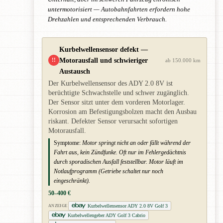
untermotorisiert — Autobahnfahrten erfordern hohe
Drehzahlen und entsprechenden Verbrauch.
Kurbelwellensensor defekt —
Motorausfall und schwieriger
!!
ab 150.000 km
Austausch
Der Kurbelwellensensor des ADY 2.0 8V ist
berüchtigte Schwachstelle und schwer zugänglich.
Der Sensor sitzt unter dem vorderen Motorlager.
Korrosion am Befestigungsbolzen macht den Ausbau
riskant. Defekter Sensor verursacht sofortigen
Motorausfall.
Symptome:
Motor springt nicht an oder fällt während der
Fahrt aus, kein Zündfunke. Oft nur im Fehlergedächtnis
durch sporadischen Ausfall feststellbar. Motor läuft im
Notlaufprogramm (Getriebe schaltet nur noch
eingeschränkt).
50–400 €
Kurbelwellensensor ADY 2.0 8V Golf 3
ANZEIGE
Kurbelwellengeber ADY Golf 3 Cabrio