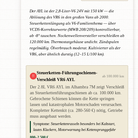
Der AYL ist der 2,8-Liter-V6 24V mit 150 kW — die
Ablösung des VR6 in den großen Vans ab 2000.
Steuerkettenlängung als V6-Familienthema — über
VCDS-Korrekturwerte (MWB 208/209) kontrollierbar,
ab -8° tauschen. Nockenwellenversteller verschleißen ab
120.000 km. Thermostatgehäuse undicht. Zündspulen
regelmäßig. Ölverbrauch moderat. Kultivierter als der
VR6, aber ähnlich durstig (12–15 L/100 km).
Steuerketten-Führungsschienen-
!!
ab 100.000 km
Verschleiß VR6 AYL
Der 2.8L VR6 AYL im Alhambra 7M zeigt Verschleiß
an Steuerkettenführungsschienen ab ca. 100.000 km.
Gebrochene Schienen können die Kette springen
lassen und katastrophalen Motorschaden verursachen.
Kompletter Kettenkit (ca. 280-560 €) nötig, Getriebe
muss ausgebaut werden.
Symptome:
Steuerkettenrasseln besonders bei Kaltstart,
lautes Klackern, Motorwarnung bei Kettensprunggefahr
800–2.500 €