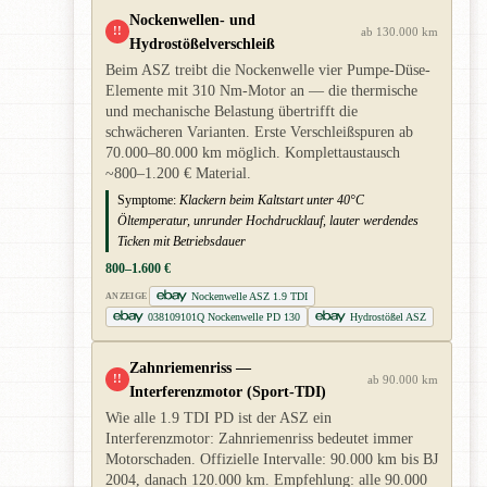
Nockenwellen- und
!!
ab 130.000 km
Hydrostößelverschleiß
Beim ASZ treibt die Nockenwelle vier Pumpe-Düse-
Elemente mit 310 Nm-Motor an — die thermische
und mechanische Belastung übertrifft die
schwächeren Varianten. Erste Verschleißspuren ab
70.000–80.000 km möglich. Komplettaustausch
~800–1.200 € Material.
Symptome:
Klackern beim Kaltstart unter 40°C
Öltemperatur, unrunder Hochdrucklauf, lauter werdendes
Ticken mit Betriebsdauer
800–1.600 €
Nockenwelle ASZ 1.9 TDI
ANZEIGE
038109101Q Nockenwelle PD 130
Hydrostößel ASZ
Zahnriemenriss —
!!
ab 90.000 km
Interferenzmotor (Sport-TDI)
Wie alle 1.9 TDI PD ist der ASZ ein
Interferenzmotor: Zahnriemenriss bedeutet immer
Motorschaden. Offizielle Intervalle: 90.000 km bis BJ
2004, danach 120.000 km. Empfehlung: alle 90.000