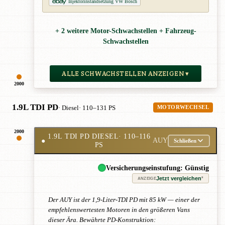
Injektorinstandsetzung VW Bosch
+ 2 weitere Motor-Schwachstellen + Fahrzeug-
Schwachstellen
ALLE SCHWACHSTELLEN ANZEIGEN ▾
2000
1.9L TDI PD
· Diesel
· 110–131 PS
MOTORWECHSEL
2000
1.9L TDI PD DIESEL
· 110–116
●
AUY
Schließen
PS
Versicherungseinstufung: Günstig
Jetzt vergleichen
*
ANZEIGE
Der AUY ist der 1,9-Liter-TDI PD mit 85 kW — einer der
empfehlenswertesten Motoren in den größeren Vans
dieser Ära. Bewährte PD-Konstruktion: