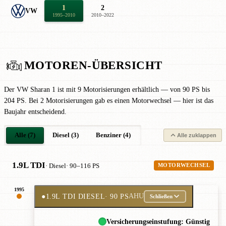
1
2
VW
1995–2010
2010–2022
MOTOREN-ÜBERSICHT
Der VW Sharan 1 ist mit 9 Motorisierungen erhältlich — von 90 PS bis
204 PS. Bei 2 Motorisierungen gab es einen Motorwechsel — hier ist das
Baujahr entscheidend.
Alle (7)
Diesel (3)
Benziner (4)
Alle zuklappen
1.9L TDI
· Diesel
· 90–116 PS
MOTORWECHSEL
1995
●
1.9L TDI DIESEL
· 90 PS
AHU
Schließen
Versicherungseinstufung: Günstig