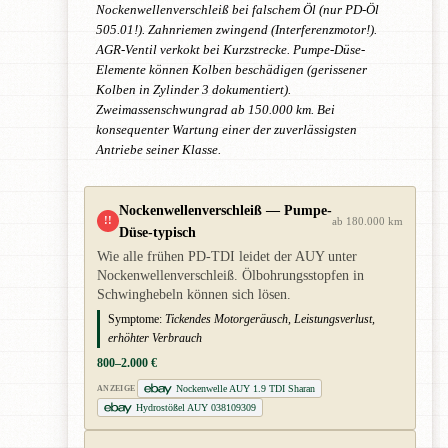
Nockenwellenverschleiß bei falschem Öl (nur PD-Öl
505.01!). Zahnriemen zwingend (Interferenzmotor!).
AGR-Ventil verkokt bei Kurzstrecke. Pumpe-Düse-
Elemente können Kolben beschädigen (gerissener
Kolben in Zylinder 3 dokumentiert).
Zweimassenschwungrad ab 150.000 km. Bei
konsequenter Wartung einer der zuverlässigsten
Antriebe seiner Klasse.
Nockenwellenverschleiß — Pumpe-
!!
ab 180.000 km
Düse-typisch
Wie alle frühen PD-TDI leidet der AUY unter
Nockenwellenverschleiß. Ölbohrungsstopfen in
Schwinghebeln können sich lösen.
Symptome:
Tickendes Motorgeräusch, Leistungsverlust,
erhöhter Verbrauch
800–2.000 €
Nockenwelle AUY 1.9 TDI Sharan
ANZEIGE
Hydrostößel AUY 038109309