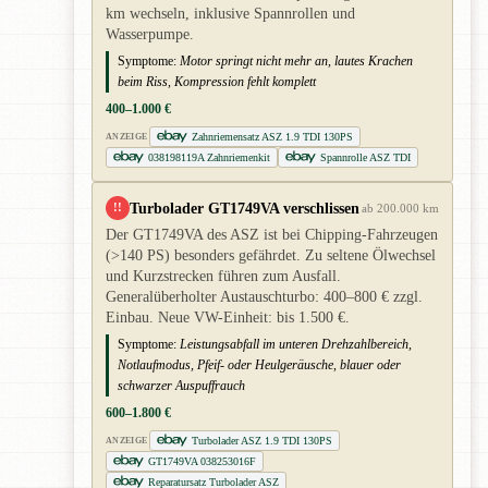
km wechseln, inklusive Spannrollen und
Wasserpumpe.
Symptome:
Motor springt nicht mehr an, lautes Krachen
beim Riss, Kompression fehlt komplett
400–1.000 €
Zahnriemensatz ASZ 1.9 TDI 130PS
ANZEIGE
038198119A Zahnriemenkit
Spannrolle ASZ TDI
Turbolader GT1749VA verschlissen
!!
ab 200.000 km
Der GT1749VA des ASZ ist bei Chipping-Fahrzeugen
(>140 PS) besonders gefährdet. Zu seltene Ölwechsel
und Kurzstrecken führen zum Ausfall.
Generalüberholter Austauschturbo: 400–800 € zzgl.
Einbau. Neue VW-Einheit: bis 1.500 €.
Symptome:
Leistungsabfall im unteren Drehzahlbereich,
Notlaufmodus, Pfeif- oder Heulgeräusche, blauer oder
schwarzer Auspuffrauch
600–1.800 €
Turbolader ASZ 1.9 TDI 130PS
ANZEIGE
GT1749VA 038253016F
Reparatursatz Turbolader ASZ