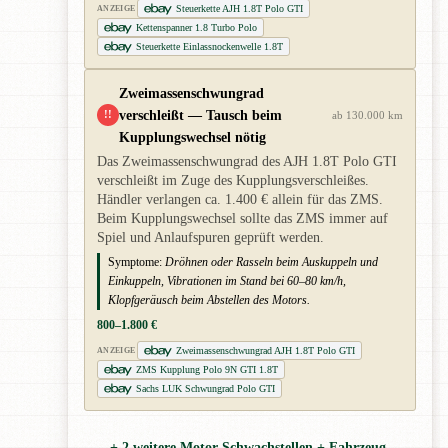
Steuerkette AJH 1.8T Polo GTI
ANZEIGE
Kettenspanner 1.8 Turbo Polo
Steuerkette Einlassnockenwelle 1.8T
Zweimassenschwungrad
verschleißt — Tausch beim
!!
ab 130.000 km
Kupplungswechsel nötig
Das Zweimassenschwungrad des AJH 1.8T Polo GTI
verschleißt im Zuge des Kupplungsverschleißes.
Händler verlangen ca. 1.400 € allein für das ZMS.
Beim Kupplungswechsel sollte das ZMS immer auf
Spiel und Anlaufspuren geprüft werden.
Symptome:
Dröhnen oder Rasseln beim Auskuppeln und
Einkuppeln, Vibrationen im Stand bei 60–80 km/h,
Klopfgeräusch beim Abstellen des Motors.
800–1.800 €
Zweimassenschwungrad AJH 1.8T Polo GTI
ANZEIGE
ZMS Kupplung Polo 9N GTI 1.8T
Sachs LUK Schwungrad Polo GTI
+ 2 weitere Motor-Schwachstellen + Fahrzeug-