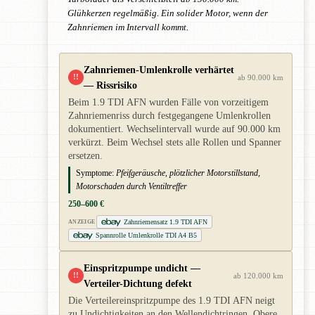
Glühkerzen regelmäßig. Ein solider Motor, wenn der
Zahnriemen im Intervall kommt.
Zahnriemen-Umlenkrolle verhärtet
!!
ab 90.000 km
— Rissrisiko
Beim 1.9 TDI AFN wurden Fälle von vorzeitigem
Zahnriemenriss durch festgegangene Umlenkrollen
dokumentiert. Wechselintervall wurde auf 90.000 km
verkürzt. Beim Wechsel stets alle Rollen und Spanner
ersetzen.
Symptome:
Pfeifgeräusche, plötzlicher Motorstillstand,
Motorschaden durch Ventiltreffer
250–600 €
Zahnriemensatz 1.9 TDI AFN
ANZEIGE
Spannrolle Umlenkrolle TDI A4 B5
Einspritzpumpe undicht —
!!
ab 120.000 km
Verteiler-Dichtung defekt
Die Verteilereinspritzpumpe des 1.9 TDI AFN neigt
zu Undichtigkeiten an den Wellendichtringen. Obere