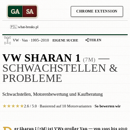
GA
SA
CHROME EXTENSION
🇵🇱 what-breaks.pl
TEILEN
VW · Van · 1995–2010
EIGENE SUCHE
VW SHARAN 1
—
(7M)
SCHWACHSTELLEN &
PROBLEME
Schwachstellen, Motorenbewertung und Kaufberatung
★
★
★
★
★
2.6 / 5.0 · Basierend auf 10 Motorvarianten ·
So bewerten wir
er Sharan I (7M) ist VWs großer Van — von 1995 bis 2010