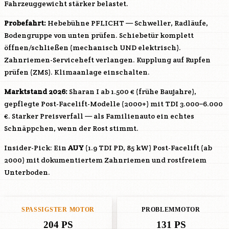
Fahrzeuggewicht stärker belastet.
Probefahrt:
Hebebühne PFLICHT — Schweller, Radläufe,
Bodengruppe von unten prüfen. Schiebetür komplett
öffnen/schließen (mechanisch UND elektrisch).
Zahnriemen-Serviceheft verlangen. Kupplung auf Rupfen
prüfen (ZMS). Klimaanlage einschalten.
Marktstand 2026:
Sharan I ab 1.500 € (frühe Baujahre),
gepflegte Post-Facelift-Modelle (2000+) mit TDI 3.000–6.000
€. Starker Preisverfall — als Familienauto ein echtes
Schnäppchen, wenn der Rost stimmt.
Insider-Pick: Ein
AUY
(1.9 TDI PD, 85 kW) Post-Facelift (ab
2000) mit dokumentiertem Zahnriemen und rostfreiem
Unterboden.
SPASSIGSTER MOTOR
PROBLEMMOTOR
204 PS
131 PS