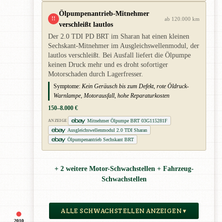
Ölpumpenantrieb-Mitnehmer
!!
ab 120.000 km
verschleißt lautlos
Der 2.0 TDI PD BRT im Sharan hat einen kleinen
Sechskant-Mitnehmer im Ausgleichswellenmodul, der
lautlos verschleißt. Bei Ausfall liefert die Ölpumpe
keinen Druck mehr und es droht sofortiger
Motorschaden durch Lagerfresser.
Symptome:
Kein Geräusch bis zum Defekt, rote Öldruck-
Warnlampe, Motorausfall, hohe Reparaturkosten
150–8.000 €
Mitnehmer Ölpumpe BRT 03G115281F
ANZEIGE
Ausgleichswellenmodul 2.0 TDI Sharan
Ölpumpenantrieb Sechskant BRT
+ 2 weitere Motor-Schwachstellen + Fahrzeug-
Schwachstellen
ALLE SCHWACHSTELLEN ANZEIGEN ▾
2010