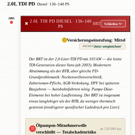
2.0L TDI PD
· Diesel
· 136–140 PS
2005
2.0L TDI PD DIESEL
· 136–140
✖
BRT
Schließen
PS
Versicherungseinstufung: Mittel
Jetzt vergleichen
*
ANZEIGE
Der BRT ist der 2,0-Liter-TDI PD mit 103 kW — die letzte
TDI-Generation dieses Vans (ab 2003). Modernere
Abstimmung als der BTB, aber gleiche PD-
Grundproblematik: Nockenwellenverschleiß,
Zahnriemen-Pflicht, AGR-Verkokung. DPF bei späteren
Baujahren — Autobahnfahrten nötig. Pumpe-Düse-
Elemente bei hoher Laufleistung. Der BRT ist insgesamt
etwas langlebiger als der BTB, da weniger thermisch
gestresst (niedrigerer spezifischer Ladedruck pro Liter).
Ölpumpen-Mitnehmerwelle
!!
ab 120.000 km
verschleißt — Totalschadenrisiko