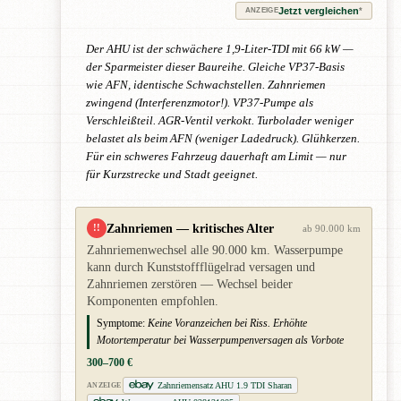
Jetzt vergleichen
*
ANZEIGE
Der AHU ist der schwächere 1,9-Liter-TDI mit 66 kW —
der Sparmeister dieser Baureihe. Gleiche VP37-Basis
wie AFN, identische Schwachstellen. Zahnriemen
zwingend (Interferenzmotor!). VP37-Pumpe als
Verschleißteil. AGR-Ventil verkokt. Turbolader weniger
belastet als beim AFN (weniger Ladedruck). Glühkerzen.
Für ein schweres Fahrzeug dauerhaft am Limit — nur
für Kurzstrecke und Stadt geeignet.
Zahnriemen — kritisches Alter
!!
ab 90.000 km
Zahnriemenwechsel alle 90.000 km. Wasserpumpe
kann durch Kunststoffflügelrad versagen und
Zahnriemen zerstören — Wechsel beider
Komponenten empfohlen.
Symptome:
Keine Voranzeichen bei Riss. Erhöhte
Motortemperatur bei Wasserpumpenversagen als Vorbote
300–700 €
Zahnriemensatz AHU 1.9 TDI Sharan
ANZEIGE