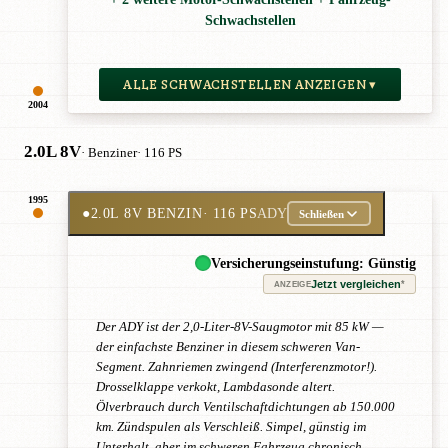
Schwachstellen
ALLE SCHWACHSTELLEN ANZEIGEN ▾
2004
2.0L 8V
· Benziner
· 116 PS
1995
●
2.0L 8V BENZIN
· 116 PS
ADY
Schließen
Versicherungseinstufung: Günstig
Jetzt vergleichen
*
ANZEIGE
Der ADY ist der 2,0-Liter-8V-Saugmotor mit 85 kW —
der einfachste Benziner in diesem schweren Van-
Segment. Zahnriemen zwingend (Interferenzmotor!).
Drosselklappe verkokt, Lambdasonde altert.
Ölverbrauch durch Ventilschaftdichtungen ab 150.000
km. Zündspulen als Verschleiß. Simpel, günstig im
Unterhalt, aber im schweren Fahrzeug chronisch