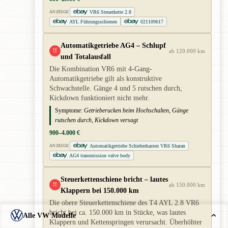
VR6 Steuerkette 2.8
ANZEIGE
AYL Führungsschienen
021109617
Automatikgetriebe AG4 – Schlupf
!!
ab 120.000 km
und Totalausfall
Die Kombination VR6 mit 4-Gang-
Automatikgetriebe gilt als konstruktive
Schwachstelle. Gänge 4 und 5 rutschen durch,
Kickdown funktioniert nicht mehr.
Symptome:
Getrieberucken beim Hochschalten, Gänge
rutschen durch, Kickdown versagt
900–4.000 €
Automatikgetriebe Schieberkasten VR6 Sharan
ANZEIGE
AG4 transmission valve body
Steuerkettenschiene bricht – lautes
!!
ab 150.000 km
Klappern bei 150.000 km
Die obere Steuerkettenschiene des T4 AYL 2.8 VR6
bricht bei ca. 150.000 km in Stücke, was lautes
Alle VW Modelle
Klappern und Kettenspringen verursacht. Überhöhter