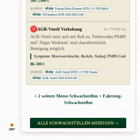
500–2.000 €
Pumpe-Düse-Element BTB 1.9 TDI 96kW
ANZEIGE
PD-Injektor BTB 038130073AH
AGR-Ventil Verkokung
!!
ab 170.000 km
AGR-Ventil setzt sich mit Ruß zu. Fehlercodes P0489
und 'Abgas Werkstatt' sind charakteristisch.
Reinigung möglich.
Symptome:
Motorwarnleuchte, Ruckeln, Notlauf, P0489-Code
80–500 €
AGR-Ventil BTB 1.9 TDI Sharan
ANZEIGE
EGR Ventil 038131501AM
+ 2 weitere Motor-Schwachstellen + Fahrzeug-
Schwachstellen
ALLE SCHWACHSTELLEN ANZEIGEN →
2007