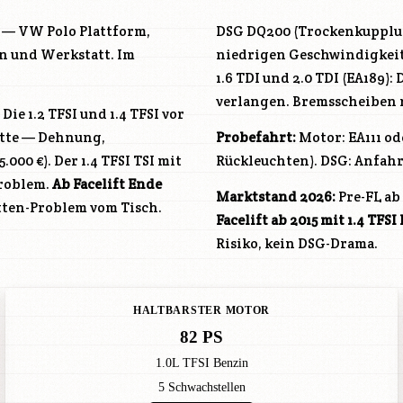
t — VW Polo Plattform,
DSG DQ200 (Trockenkupplun
n und Werkstatt. Im
niedrigen Geschwindigkeit
1.6 TDI und 2.0 TDI (EA189)
verlangen. Bremsscheiben r
Die 1.2 TFSI und 1.4 TFSI vor
ette — Dehnung,
Probefahrt:
Motor: EA111 ode
00 €). Der 1.4 TFSI TSI mit
Rückleuchten). DSG: Anfahr
problem.
Ab Facelift Ende
Marktstand 2026:
Pre-FL ab 
tten-Problem vom Tisch.
Facelift ab 2015 mit 1.4 TFS
Risiko, kein DSG-Drama.
HALTBARSTER MOTOR
82 PS
1.0L TFSI Benzin
5 Schwachstellen