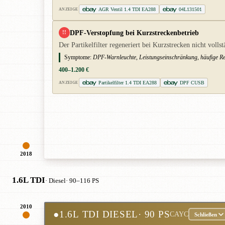
AGR Ventil 1.4 TDI EA288
04L131501
ANZEIGE
DPF-Verstopfung bei Kurzstreckenbetrieb
!!
Der Partikelfilter regeneriert bei Kurzstrecken nicht vo
Symptome:
DPF-Warnleuchte, Leistungseinschränkung, häufige Re
400–1.200 €
Partikelfilter 1.4 TDI EA288
DPF CUSB
ANZEIGE
2018
1.6L TDI
· Diesel
· 90–116 PS
2010
●
1.6L TDI DIESEL
· 90 PS
CAYC
Schließen