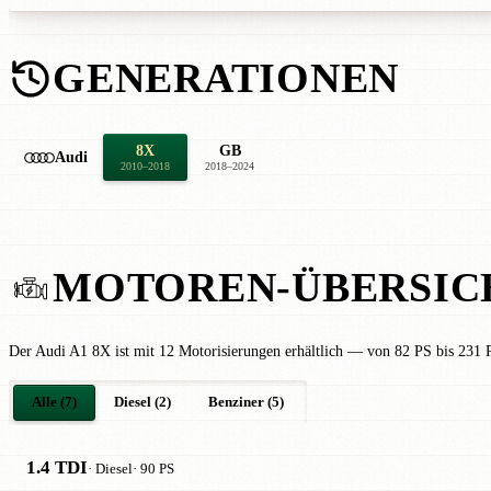
GENERATIONEN
8X
GB
Audi
2010–2018
2018–2024
MOTOREN-ÜBERSIC
Der Audi A1 8X ist mit 12 Motorisierungen erhältlich — von 82 PS bis 231 P
Alle (7)
Diesel (2)
Benziner (5)
1.4 TDI
· Diesel
· 90 PS