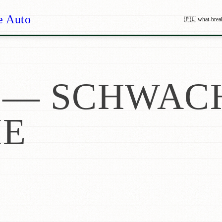
e Auto
🇵🇱 what-brea
— SCHWAC
ME