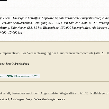
Diesel. Dieselgate-betroffen: Software-Update veränderte Einspritzstrategie, d
Leerlauf, Schwarzrauch. Reinigung 310–370 €, mit Kühler bis 803 €. DPF verstop
ufleistung. Zahnriemen (EA189 hat Riemen!) bei 150.000 km empfohlen, mit Wasse
10.000–15.000 km.
pumpenantrieb. Bei Vernachlässigung des Hauptzahnriemenwechsels (alle 210.
riss, kein Öldruckaufbau
men
Ölpumpenriemen CAYC
sfall, besonders nach dem Abgasupdate (Abgasaffäre EA189). Rußablagerunge
 Rauch, Leistungsverlust, erhöhter Kraftstoffverbrauch