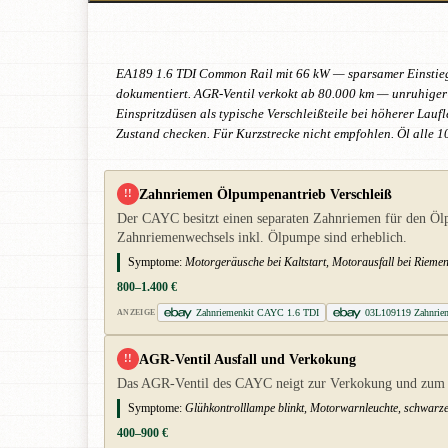
EA189 1.6 TDI Common Rail mit 66 kW — sparsamer Einstiegs-
dokumentiert. AGR-Ventil verkokt ab 80.000 km — unruhiger 
Einspritzdüsen als typische Verschleißteile bei höherer La
Zustand checken. Für Kurzstrecke nicht empfohlen. Öl alle 
Zahnriemen Ölpumpenantrieb Verschleiß
!!
Der CAYC besitzt einen separaten Zahnriemen für den Öl
Zahnriemenwechsels inkl. Ölpumpe sind erheblich.
Symptome:
Motorgeräusche bei Kaltstart, Motorausfall bei Riemen
800–1.400 €
Zahnriemenkit CAYC 1.6 TDI
03L109119 Zahnrie
ANZEIGE
AGR-Ventil Ausfall und Verkokung
!!
Das AGR-Ventil des CAYC neigt zur Verkokung und zum Au
Symptome:
Glühkontrolllampe blinkt, Motorwarnleuchte, schwarzer
400–900 €