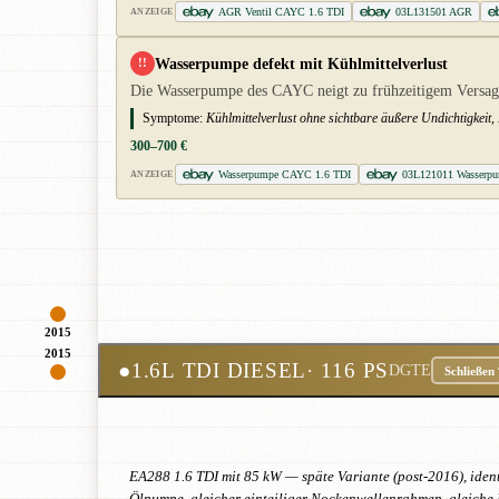
AGR Ventil CAYC 1.6 TDI
03L131501 AGR
ANZEIGE
Wasserpumpe defekt mit Kühlmittelverlust
!!
Die Wasserpumpe des CAYC neigt zu frühzeitigem Versage
Symptome:
Kühlmittelverlust ohne sichtbare äußere Undichtigkeit,
300–700 €
Wasserpumpe CAYC 1.6 TDI
03L121011 Wasserp
ANZEIGE
2015
2015
●
1.6L TDI DIESEL
· 116 PS
DGTE
Schließen
EA288 1.6 TDI mit 85 kW — späte Variante (post-2016), ide
Ölpumpe, gleicher einteiliger Nockenwellenrahmen, gleiche 