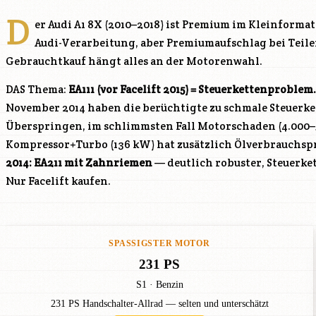
D
er Audi A1 8X (2010–2018) ist Premium im Kleinforma
Audi-Verarbeitung, aber Premiumaufschlag bei Teile
Gebrauchtkauf hängt alles an der Motorenwahl.
DAS Thema:
EA111 (vor Facelift 2015) = Steuerkettenproblem.
November 2014 haben die berüchtigte zu schmale Steuerk
Überspringen, im schlimmsten Fall Motorschaden (4.000–5.0
Kompressor+Turbo (136 kW) hat zusätzlich Ölverbrauchs
2014: EA211 mit Zahnriemen
— deutlich robuster, Steuerke
Nur Facelift kaufen.
SPASSIGSTER MOTOR
231 PS
S1 · Benzin
231 PS Handschalter-Allrad — selten und unterschätzt