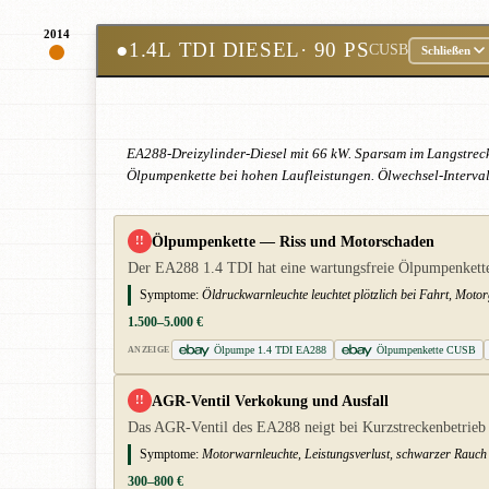
2014
●
1.4L TDI DIESEL
· 90 PS
CUSB
Schließen
EA288-Dreizylinder-Diesel mit 66 kW. Sparsam im Langstreck
Ölpumpenkette bei hohen Laufleistungen. Ölwechsel-Intervall
Ölpumpenkette — Riss und Motorschaden
!!
Der EA288 1.4 TDI hat eine wartungsfreie Ölpumpenkette,
Symptome:
Öldruckwarnleuchte leuchtet plötzlich bei Fahrt, Motor
1.500–5.000 €
Ölpumpe 1.4 TDI EA288
Ölpumpenkette CUSB
ANZEIGE
AGR-Ventil Verkokung und Ausfall
!!
Das AGR-Ventil des EA288 neigt bei Kurzstreckenbetrieb 
Symptome:
Motorwarnleuchte, Leistungsverlust, schwarzer Rauc
300–800 €