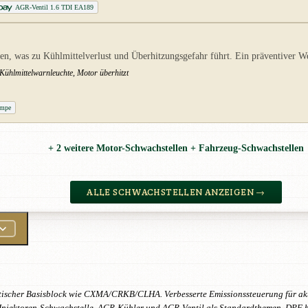
AGR-Ventil 1.6 TDI EA189
n, was zu Kühlmittelverlust und Überhitzungsgefahr führt. Ein präventiver W
 Kühlmittelwarnleuchte, Motor überhitzt
umpe
+ 2 weitere Motor-Schwachstellen + Fahrzeug-Schwachstellen
ALLE SCHWACHSTELLEN ANZEIGEN →
ntischer Basisblock wie CXMA/CRKB/CLHA. Verbesserte Emissionssteuerung für ak
Injektoren-Schwachstelle. AGR-Kühler und AGR-Ventil als Standardthemen. DPF bei