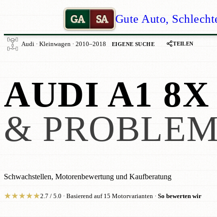
GA
SA
Gute Auto, Schlecht
TEILEN
Audi · Kleinwagen · 2010–2018
EIGENE SUCHE
AUDI A1 8X
& PROBLE
Schwachstellen, Motorenbewertung und Kaufberatung
★
★
★
★
★
2.7 / 5.0 · Basierend auf 15 Motorvarianten ·
So bewerten wir