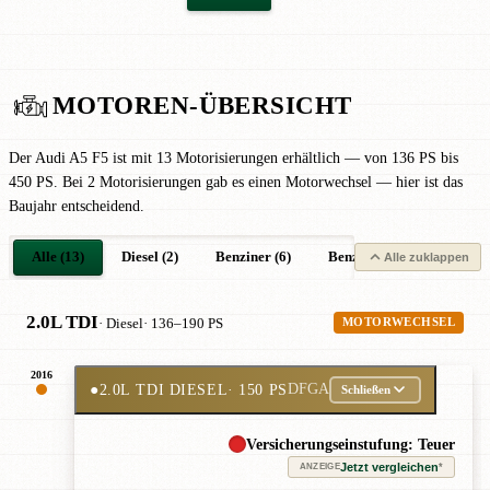
MOTOREN-ÜBERSICHT
Der Audi A5 F5 ist mit 13 Motorisierungen erhältlich — von 136 PS bis
450 PS. Bei 2 Motorisierungen gab es einen Motorwechsel — hier ist das
Baujahr entscheidend.
Alle (13)
Diesel (2)
Benziner (6)
Benziner Mild-Hybrid (2)
Alle zuklappen
2.0L TDI
· Diesel
· 136–190 PS
MOTORWECHSEL
2016
●
2.0L TDI DIESEL
· 150 PS
DFGA
Schließen
Versicherungseinstufung: Teuer
Jetzt vergleichen
*
ANZEIGE