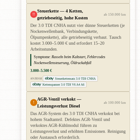
Steuerkette — 4 Ketten,
!!
ab 150.000 km
getriebeseitig, hohe Kosten
Der 3.0 TDI CNHA nutzt vier dünne Steuerketten (je
Nockenwellenbank, Verbindungskette,
Ölpumpenkette), alle getriebeseitig verbaut. Tausch
kostet 3.000–5.000 € und erfordert 15–20
Arbeitsstunden.
Symptome:
Rasseln beim Kaltstart, Fehlercodes
Nockenwellensteuerung, Öldruckabfall
3.000–5.500 €
Steuerkettensatz 3.0 TDI CNHA
ANZEIGE
Kettenspanner 3.0 TDI V6 A4 A6
AGR-Ventil verkokt —
!
ab 100.000 km
Leistungsverlust Diesel
Das AGR-System des 3.0 TDI CNHA verkokst bei
hohem Stadtanteil. Defektes AGR-Ventil und
verkoktes AGR-Kühlmodul führen zu
Leistungsverlust und erhöhten Emissionen. Reinigung
oder Austausch erforderlich.