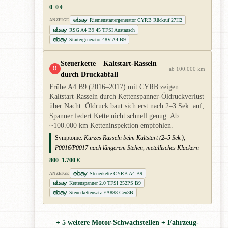
0–0 €
Riemenstartergenerator CYRB Rückruf 27H2
ANZEIGE
RSG A4 B9 45 TFSI Austausch
Startergenerator 48V A4 B9
Steuerkette – Kaltstart-Rasseln
!!
ab 100.000 km
durch Druckabfall
Frühe A4 B9 (2016–2017) mit CYRB zeigen
Kaltstart-Rasseln durch Kettenspanner-Öldruckverlust
über Nacht. Öldruck baut sich erst nach 2–3 Sek. auf;
Spanner federt Kette nicht schnell genug. Ab
~100.000 km Ketteninspektion empfohlen.
Symptome:
Kurzes Rasseln beim Kaltstart (2–5 Sek.),
P0016/P0017 nach längerem Stehen, metallisches Klackern
800–1.700 €
Steuerkette CYRB A4 B9
ANZEIGE
Kettenspanner 2.0 TFSI 252PS B9
Steuerkettensatz EA888 Gen3B
+ 5 weitere Motor-Schwachstellen + Fahrzeug-