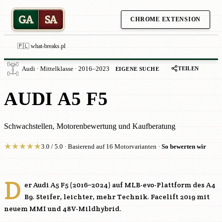
GA
SA
CHROME EXTENSION
🇵🇱 what-breaks.pl
TEILEN
Audi · Mittelklasse · 2016–2023
EIGENE SUCHE
AUDI A5 F5
Schwachstellen, Motorenbewertung und Kaufberatung
★
★
★
★
★
3.0 / 5.0 · Basierend auf 16 Motorvarianten ·
So bewerten wir
D
er Audi A5 F5 (2016–2024) auf MLB-evo-Plattform des A4
B9. Steifer, leichter, mehr Technik. Facelift 2019 mit
neuem MMI und 48V-Mildhybrid.