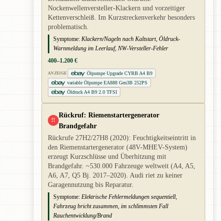
Nockenwellenversteller-Klackern und vorzeitiger
Kettenverschleiß. Im Kurzstreckenverkehr besonders
problematisch.
Symptome:
Klackern/Nageln nach Kaltstart, Öldruck-
Warnmeldung im Leerlauf, NW-Versteller-Fehler
400–1.200 €
Ölpumpe Upgrade CYRB A4 B9
ANZEIGE
variable Ölpumpe EA888 Gen3B 252PS
Öldruck A4 B9 2.0 TFSI
Rückruf: Riemenstartergenerator
!!
Brandgefahr
Rückrufe 27H2/27H8 (2020): Feuchtigkeitseintritt in
den Riemenstartergenerator (48V-MHEV-System)
erzeugt Kurzschlüsse und Überhitzung mit
Brandgefahr. ~530.000 Fahrzeuge weltweit (A4, A5,
A6, A7, Q5 Bj. 2017–2020). Audi riet zu keiner
Garagennutzung bis Reparatur.
Symptome:
Elektrische Fehlermeldungen sequentiell,
Fahrzeug bricht zusammen, im schlimmsten Fall
Rauchentwicklung/Brand