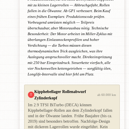
mit zu kleinen Lagerrollen — Abbruchgefahr, Rollen
fallen in die Ölwanne. Ab GP1 verbessert. Beim Kauf
eines frühen Exemplars: Produktionscode prüfen.
Vorbeugend umrüsten möglich — Teilpreis
überschaubar, aber Motorausbau nötig. Technische
Besonderheit: Der Motor arbeitet im Miller-Zyklus mit
überlangen Einlassnockenprofilen und hoher
Verdichtung — die Turbos müssen diesen
thermodynamischen Trick ausgleichen, was ihre
Auslegung anspruchsvoller macht. Direkteinspritzung
mit 250 bar Einspritzdruck. Steuerkette vierfach, alle
vier Nockenwellen kettengetrieben — sorgfältig ölen,
Longlife-Intervalle sind hier fehl am Platz.
Kipphebellager Rollenabwurf
!!
ab 60.000 km
Zylinderkopf
Im 2.9 TFSI BiTurbo (DECA) können
Kipphebellager-Rollen aus dem Zylinderkopf fallen
und in der Ölwanne landen. Frühe Baujahre (bis ca.
2019) sind besonders betroffen. Nachfolge-Design
mit dickeren Lagerrollen wurde eingeführt. Kein