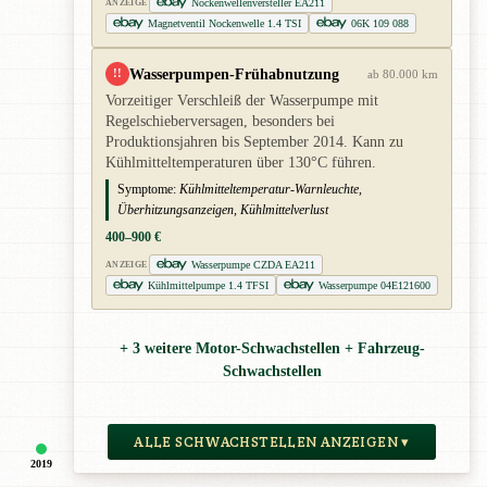
Nockenwellenversteller EA211
ANZEIGE
Magnetventil Nockenwelle 1.4 TSI
06K 109 088
Wasserpumpen-Frühabnutzung
!!
ab 80.000 km
Vorzeitiger Verschleiß der Wasserpumpe mit
Regelschieberversagen, besonders bei
Produktionsjahren bis September 2014. Kann zu
Kühlmitteltemperaturen über 130°C führen.
Symptome:
Kühlmitteltemperatur-Warnleuchte,
Überhitzungsanzeigen, Kühlmittelverlust
400–900 €
Wasserpumpe CZDA EA211
ANZEIGE
Kühlmittelpumpe 1.4 TFSI
Wasserpumpe 04E121600
+ 3 weitere Motor-Schwachstellen + Fahrzeug-
Schwachstellen
ALLE SCHWACHSTELLEN ANZEIGEN ▾
2019