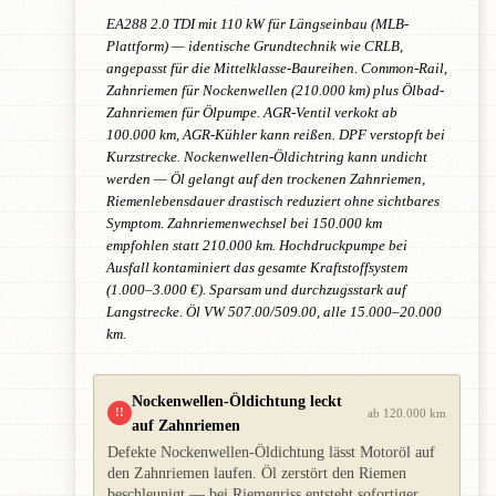
EA288 2.0 TDI mit 110 kW für Längseinbau (MLB-
Plattform) — identische Grundtechnik wie CRLB,
angepasst für die Mittelklasse-Baureihen. Common-Rail,
Zahnriemen für Nockenwellen (210.000 km) plus Ölbad-
Zahnriemen für Ölpumpe. AGR-Ventil verkokt ab
100.000 km, AGR-Kühler kann reißen. DPF verstopft bei
Kurzstrecke. Nockenwellen-Öldichtring kann undicht
werden — Öl gelangt auf den trockenen Zahnriemen,
Riemenlebensdauer drastisch reduziert ohne sichtbares
Symptom. Zahnriemenwechsel bei 150.000 km
empfohlen statt 210.000 km. Hochdruckpumpe bei
Ausfall kontaminiert das gesamte Kraftstoffsystem
(1.000–3.000 €). Sparsam und durchzugsstark auf
Langstrecke. Öl VW 507.00/509.00, alle 15.000–20.000
km.
Nockenwellen-Öldichtung leckt
!!
ab 120.000 km
auf Zahnriemen
Defekte Nockenwellen-Öldichtung lässt Motoröl auf
den Zahnriemen laufen. Öl zerstört den Riemen
beschleunigt — bei Riemenriss entsteht sofortiger