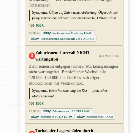
Totalschaden.
Symptome:
Ölfilm auf Zahnriemenabdeckung, Ölgeruch, bei
fortgeschrittenem Schaden Riemengeräusche, Ölstand sinkt
400–900 €
Nockenwellen-Öldichtung EA288
ANZEIGE
Wellendichtring Nockenwelle 2.0 TDI DFGA
Zahnriemen: Intervall NICHT
!!
ab 130.000 km
wartungsfrei
Zahnriemen ist entgegen früherer Marketingaussagen
nicht wartungsfrei. Empfohlener Wechsel alle
120.000–150.000 km. Bei Riss: sofortiger
Motorschaden mit Ventilkontakt.
Symptome:
Keine Vorwarnung bei Riss — plötzlicher
Motorstillstand
500–800 €
Zahnriemensatz 2.0 TDI EA288
ANZEIGE
Zahnriemen DFGA 150 PS
Zahnriemenkit EA288
Turbolader Lagerschäden durch