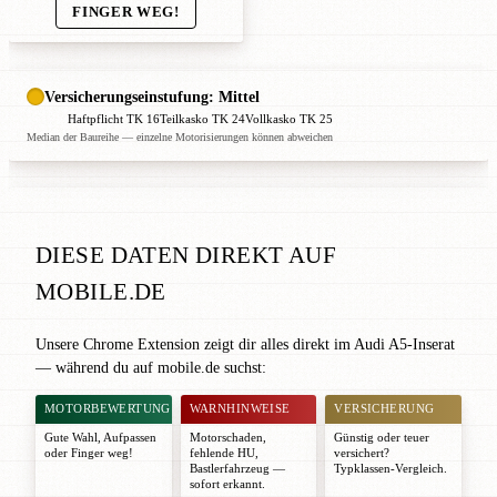
FINGER WEG!
Versicherungseinstufung: Mittel
Haftpflicht TK 16
Teilkasko TK 24
Vollkasko TK 25
Median der Baureihe — einzelne Motorisierungen können abweichen
DIESE DATEN DIREKT AUF
MOBILE.DE
Unsere Chrome Extension zeigt dir alles direkt im Audi A5-Inserat
— während du auf mobile.de suchst:
MOTORBEWERTUNG
WARNHINWEISE
VERSICHERUNG
Gute Wahl
,
Aufpassen
Motorschaden,
Günstig oder teuer
oder
Finger weg!
fehlende HU,
versichert?
Bastlerfahrzeug —
Typklassen-Vergleich.
sofort erkannt.