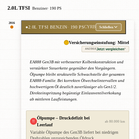
2.0L TFSI
· Benziner
· 190 PS
2016
●
2.0L TFSI BENZIN
· 190 PS
CYRB
Schließen
Versicherungseinstufung: Mittel
Jetzt vergleichen
*
ANZEIGE
EA888 Gen3B mit verbesserter Kolbenkonstruktion und
verstärkter Steuerkette gegenüber den Vorgängern.
Ölpumpe bleibt strukturelle Schwachstelle der gesamten
EA888-Familie. Bei korrekten Ölwechselintervallen und
hochwertigem Öl deutlich zuverlässiger als Gen1/2.
Direkteinspritzung begünstigt Einlassventilverkokung
ab mittleren Laufleistungen.
Ölpumpe – Druckdefizit bei
!!
ab 80.000 km
Leerlauf
Variable Ölpumpe des Gen3B liefert bei niedrigen
Drehzahlen unzureichenden Öldruck.