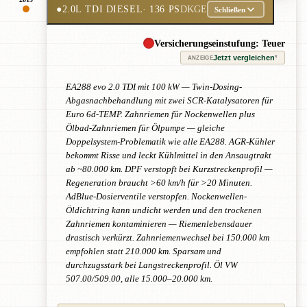
●
2.0L TDI DIESEL
· 136 PS
DKGE
Schließen
Versicherungseinstufung: Teuer
Jetzt vergleichen
*
ANZEIGE
EA288 evo 2.0 TDI mit 100 kW — Twin-Dosing-
Abgasnachbehandlung mit zwei SCR-Katalysatoren für
Euro 6d-TEMP. Zahnriemen für Nockenwellen plus
Ölbad-Zahnriemen für Ölpumpe — gleiche
Doppelsystem-Problematik wie alle EA288. AGR-Kühler
bekommt Risse und leckt Kühlmittel in den Ansaugtrakt
ab ~80.000 km. DPF verstopft bei Kurzstreckenprofil —
Regeneration braucht >60 km/h für >20 Minuten.
AdBlue-Dosierventile verstopfen. Nockenwellen-
Öldichtring kann undicht werden und den trockenen
Zahnriemen kontaminieren — Riemenlebensdauer
drastisch verkürzt. Zahnriemenwechsel bei 150.000 km
empfohlen statt 210.000 km. Sparsam und
durchzugsstark bei Langstreckenprofil. Öl VW
507.00/509.00, alle 15.000–20.000 km.