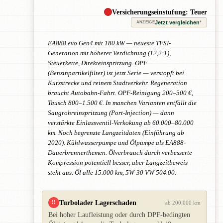
Versicherungseinstufung: Teuer
Jetzt vergleichen
*
ANZEIGE
EA888 evo Gen4 mit 180 kW — neueste TFSI-
Generation mit höherer Verdichtung (12,2:1),
Steuerkette, Direkteinspritzung. OPF
(Benzinpartikelfilter) ist jetzt Serie — verstopft bei
Kurzstrecke und reinem Stadtverkehr. Regeneration
braucht Autobahn-Fahrt. OPF-Reinigung 200–500 €,
Tausch 800–1.500 €. In manchen Varianten entfällt die
Saugrohreinspritzung (Port-Injection) — dann
verstärkte Einlassventil-Verkokung ab 60.000–80.000
km. Noch begrenzte Langzeitdaten (Einführung ab
2020). Kühlwasserpumpe und Ölpumpe als EA888-
Dauerbrennerthemen. Ölverbrauch durch verbesserte
Kompression potentiell besser, aber Langzeitbeweis
steht aus. Öl alle 15.000 km, 5W-30 VW 504.00.
Turbolader Lagerschaden
!!
ab 200.000 km
Bei hoher Laufleistung oder durch DPF-bedingten