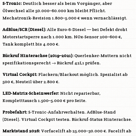
S-Tronic:
Deutlich besser als beim Vorgänger, aber
Ölwechsel alle 50.000–60.000 km bleibt Pflicht.
Mechatronik-Revision 1.800–5.000 € wenn vernachlässigt.
AdBlue/SCR (Diesel):
Alle Euro-6-Diesel — bei Defekt droht
Motorstartsperre nach 1.000 km. NOx-Sensor 200–600 €,
Tank komplett bis 4.000 €.
Rückruf Hinterachse (2019–2021):
Querlenker-Muttern nicht
spezifikationsgerecht → Rückruf 42L1 prüfen.
Virtual Cockpit:
Flackern/Blackout möglich. Spezialist ab
500 €, Neuteil über 2.800 €.
LED-Matrix-Scheinwerfer:
Nicht reparierbar,
Kompletttausch 1.500–5.000 € pro Seite.
Probefahrt:
S-Tronic-Anfahrverhalten. AdBlue-Stand
(Diesel). Virtual Cockpit testen. Rückruf-Status Hinterachse.
Marktstand 2026:
Vorfacelift ab 25.000–30.000 €. Facelift ab