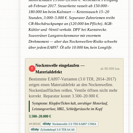
ab Februar 2017. Steuerkette rasselt ab 150.000–
180.000 km beim Kaltstart — Kettentausch 15–20
Stunden, 3.000–5.000 €. Separater Zahnriemen treibt
CR-Hochdruckpumpe an (120.000 km Pflicht). AGR-
Kühler und -Ventil verkokt. DPF bei Kurzstrecke.
Souveräner Langstreckenmotor mit enormem
Drehmoment — aber das Nockenwellen-Risiko schwebt
über jedem EA897. Öl alle 10.000 km, kein Longlife.
Nockenwelle eingelaufen —
!!
ab 80.000 km
Material­defekt
Bestimmte EA897-Varianten (3.0 TDI, 2014–2017)
zeigen einen Material­defekt an den Nockenwellen.
Nocken­lauf­flächen reißen, Ventile öffnen nicht mehr
korrekt. Reparatur kostet 3.500–20.000 €.
Symptome:
Klopfen/Ticken kalt, unruhiger Motorlauf,
Leistungsverlust, MKL, Schleifgeräusche im Kopf
3.500–20.000 €
Nockenwelle 3.0 TDI EA897 CNHA
ANZEIGE
Zylinderkopf 3.0 TDI A4 A6