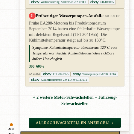
Wellendichtring Nockenwelle 2.0 TDI
04L103085
Frühzeitiger Wasserpumpen-Ausfall
!!
ab 60.000 km
Frühe EA288-Motoren bis Produktionsdatum
September 2014 hatten eine fehlerhafte Wasserpumpe
mit defektem Regelventil (TPI 2041955). Die
Kühlmitteltemperatur steigt auf bis zu 130°C.
Symptome:
Kühlmitteltemperatur überschreitet 120°C, rote
Temperaturwarnleuchte, Kühlmittelverlust ohne sichtbare
äußere Undichtigkeit
300–600 €
TPI 2041955
Wasserpumpe EA288 DETA
ANZEIGE
Kühlmittelpumpe 2.0 TDI 04L121011
+ 2 weitere Motor-Schwachstellen + Fahrzeug-
Schwachstellen
ALLE SCHWACHSTELLEN ANZEIGEN →
2019
2019