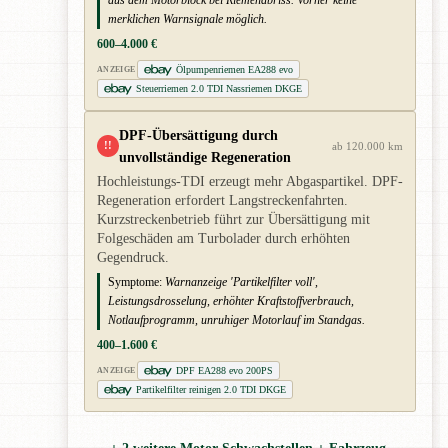
aus dem Motorblock bei Riemenabriss. Vorher keine
merklichen Warnsignale möglich.
600–4.000 €
Ölpumpenriemen EA288 evo
ANZEIGE
Steuerriemen 2.0 TDI Nassriemen DKGE
DPF-Übersättigung durch
!!
ab 120.000 km
unvollständige Regeneration
Hochleistungs-TDI erzeugt mehr Abgaspartikel. DPF-
Regeneration erfordert Langstreckenfahrten.
Kurzstreckenbetrieb führt zur Übersättigung mit
Folgeschäden am Turbolader durch erhöhten
Gegendruck.
Symptome:
Warnanzeige 'Partikelfilter voll',
Leistungsdrosselung, erhöhter Kraftstoffverbrauch,
Notlaufprogramm, unruhiger Motorlauf im Standgas.
400–1.600 €
DPF EA288 evo 200PS
ANZEIGE
Partikelfilter reinigen 2.0 TDI DKGE