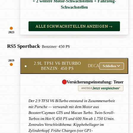
+ 2 weitere Motor-Schwachstellen + Fahrzeug-
Schwachstellen
ALLE SCHWACHSTELLEN ANZEIGEN →
2023
RS5 Sportback
· Benziner
· 450 PS
2019
2.9L TFSI V6 BITURBO
●
DECA
Schließen
BENZIN
· 450 PS
Versicherungseinstufung: Teuer
Jetzt vergleichen
*
ANZEIGE
Der 2.9 TFSI V6 BiTurbo entstand in Zusammenarbeit
mit Porsche — verwandt mit dem Motor aus
Boxster/Cayman GTS und Macan Turbo. Twin-Scroll-
Turbos im Hot-V, 450 PS und 600 Nm ab 1.750 U/min.
Zentrales Verschleißthema: Kipphebellager im
Zylinderkopf. Frühe Chargen (vor GP1-