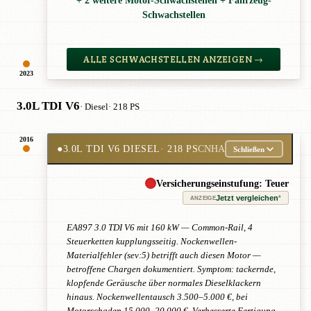
+ 2 weitere Motor-Schwachstellen + Fahrzeug-
Schwachstellen
ALLE SCHWACHSTELLEN ANZEIGEN →
2023
3.0L TDI V6
· Diesel
· 218 PS
2016
●
3.0L TDI V6 DIESEL
· 218 PS
CNHA
Schließen
Versicherungseinstufung: Teuer
Jetzt vergleichen
*
ANZEIGE
EA897 3.0 TDI V6 mit 160 kW — Common-Rail, 4
Steuerketten kupplungsseitig. Nockenwellen-
Materialfehler (sev:5) betrifft auch diesen Motor —
betroffene Chargen dokumentiert. Symptom: tackernde,
klopfende Geräusche über normales Dieselklackern
hinaus. Nockenwellentausch 3.500–5.000 €, bei
Motorschaden 15.000–20.000 €. Verbesserte Fertigung