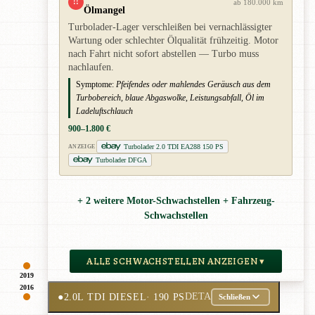
!!
ab 180.000 km
Ölmangel
Turbolader-Lager verschleißen bei vernachlässigter
Wartung oder schlechter Ölqualität frühzeitig. Motor
nach Fahrt nicht sofort abstellen — Turbo muss
nachlaufen.
Symptome:
Pfeifendes oder mahlendes Geräusch aus dem
Turbobereich, blaue Abgaswolke, Leistungsabfall, Öl im
Ladeluftschlauch
900–1.800 €
Turbolader 2.0 TDI EA288 150 PS
ANZEIGE
Turbolader DFGA
+ 2 weitere Motor-Schwachstellen + Fahrzeug-
Schwachstellen
ALLE SCHWACHSTELLEN ANZEIGEN ▾
2019
2016
●
2.0L TDI DIESEL
· 190 PS
DETA
Schließen