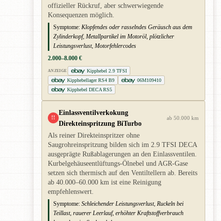
offizieller Rückruf, aber schwerwiegende
Konsequenzen möglich.
Symptome:
Klopfendes oder rasselndes Geräusch aus dem
Zylinderkopf, Metallpartikel im Motoröl, plötzlicher
Leistungsverlust, Motorfehlercodes
2.000–8.000 €
Kipphebel 2.9 TFSI
ANZEIGE
Kipphebellager RS4 B9
06M109410
Kipphebel DECA RS5
Einlassventilverkokung
!!
ab 50.000 km
Direkteinspritzung BiTurbo
Als reiner Direkteinspritzer ohne
Saugrohreinspritzung bilden sich im 2.9 TFSI DECA
ausgeprägte Rußablagerungen an den Einlassventilen.
Kurbelgehäuseentlüftungs-Ölnebel und AGR-Gase
setzen sich thermisch auf den Ventiltellern ab. Bereits
ab 40.000–60.000 km ist eine Reinigung
empfehlenswert.
Symptome:
Schleichender Leistungsverlust, Ruckeln bei
Teillast, rauerer Leerlauf, erhöhter Kraftstoffverbrauch