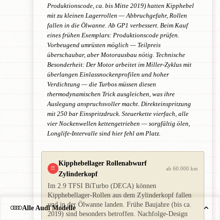
Produktionscode, ca. bis Mitte 2019) hatten Kipphebel
mit zu kleinen Lagerrollen — Abbruchgefahr, Rollen
fallen in die Ölwanne. Ab GP1 verbessert. Beim Kauf
eines frühen Exemplars: Produktionscode prüfen.
Vorbeugend umrüsten möglich — Teilpreis
überschaubar, aber Motorausbau nötig. Technische
Besonderheit: Der Motor arbeitet im Miller-Zyklus mit
überlangen Einlassnockenprofilen und hoher
Verdichtung — die Turbos müssen diesen
thermodynamischen Trick ausgleichen, was ihre
Auslegung anspruchsvoller macht. Direkteinspritzung
mit 250 bar Einspritzdruck. Steuerkette vierfach, alle
vier Nockenwellen kettengetrieben — sorgfältig ölen,
Longlife-Intervalle sind hier fehl am Platz.
Kipphebellager Rollenabwurf
!!
ab 60.000 km
Zylinderkopf
Im 2.9 TFSI BiTurbo (DECA) können
Kipphebellager-Rollen aus dem Zylinderkopf fallen
und in der Ölwanne landen. Frühe Baujahre (bis ca.
Alle Audi Modelle
2019) sind besonders betroffen. Nachfolge-Design