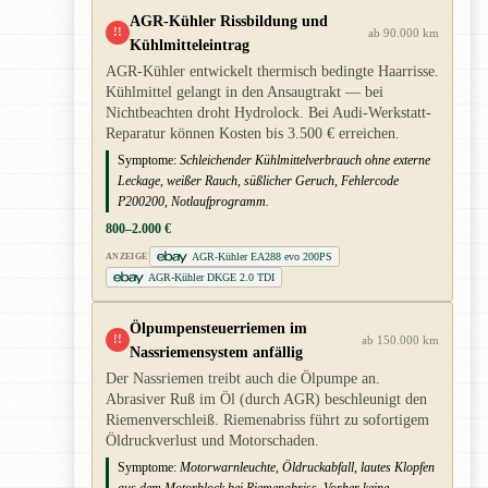
AGR-Kühler Rissbildung und
!!
ab 90.000 km
Kühlmitteleintrag
AGR-Kühler entwickelt thermisch bedingte Haarrisse.
Kühlmittel gelangt in den Ansaugtrakt — bei
Nichtbeachten droht Hydrolock. Bei Audi-Werkstatt-
Reparatur können Kosten bis 3.500 € erreichen.
Symptome:
Schleichender Kühlmittelverbrauch ohne externe
Leckage, weißer Rauch, süßlicher Geruch, Fehlercode
P200200, Notlaufprogramm.
800–2.000 €
AGR-Kühler EA288 evo 200PS
ANZEIGE
AGR-Kühler DKGE 2.0 TDI
Ölpumpensteuerriemen im
!!
ab 150.000 km
Nassriemensystem anfällig
Der Nassriemen treibt auch die Ölpumpe an.
Abrasiver Ruß im Öl (durch AGR) beschleunigt den
Riemenverschleiß. Riemenabriss führt zu sofortigem
Öldruckverlust und Motorschaden.
Symptome:
Motorwarnleuchte, Öldruckabfall, lautes Klopfen