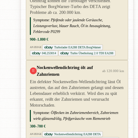
Öleintrag können die Turbolager verschleißen.
Typischer BorgWarner-Turbo des DETA zeigt
Probleme ab ca. 200.000 km.
Symptome:
Pfeifende oder jaulende Geräusche,
Leistungsverlust, blauer Rauch, Öl in Ansaugleitung,
Fehlercode P0299
900–1.800 €
Turbolader EA288 DETA BorgWarner
ANZEIGE
04L253014
Turbo Überholung 2.0 TDI EA288
Nockenwellendichtring ölt auf
!!
ab 120.000 km
Zahnriemen
Ein defekter Nockenwellen-Wellendichtring lässt Öl
austreten, das auf den Zahnriemen gelangt und dessen
Lebensdauer erheblich verkürzt. Wird dies zu spät
erkannt, reißt der Zahnriemen und verursacht
Motorschaden.
Symptome:
Ölflecken im Zahnriemenbereich, Zahnriemen
wirkt glänzend/ölig, Pfeifgeräusche vom Riementrieb
300–700 €
Nockenwellendichtring EA288 DETA
ANZEIGE