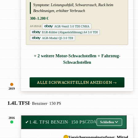
Symptome:
Leistungsabfall, Schwarzrauch, Ruck beim
Beschleunigen, erhöhter Verbrauch
300–1.200 €
AGR-Ventil 3.0 TDI CNHA
ANZEIGE
EGR-Kühler (Abgasrückführung) A4 3.0 TDI
AGR-Modul Q5 3.0 TDI
+ 2 weitere Motor-Schwachstellen + Fahrzeug-
Schwachstellen
ALLE SCHWACHSTELLEN ANZEIGEN →
2019
1.4L TFSI
· Benziner
· 150 PS
2016
✔
1.4L TFSI BENZIN
· 150 PS
CZDA
Schließen
Versicherungseinstufung: Mittel