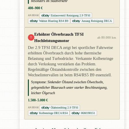
besonders im Stadtverkehr
400–900 €
Einlassventil Reinigung 2.9 TFSI
ANZEIGE
Walnut Blasting RS4 B9
Ansaug Reinigung DECA
Erhöhter Ölverbrauch TFSI
!!
ab 80.000 km
Hochleistungsmotor
Der 2.9 TFSI DECA zeigt bei sportlicher Fahrweise
erhöhten Ölverbrauch durch hohe thermische
Belastung und Turbodrücke. Verkannte Kolbenringe
durch Verkokung verstärken das Problem.
Regelmäßige Ölstandskontrolle zwischen den
Wechselintervallen ist beim RS4/RS5 B9 essenziell.
Symptome:
Sinkender Ölstand zwischen Ölwechseln,
gelegentlicher Blaurauch unter starker Beschleunigung,
leichter Ölgeruch
1.500–5.000 €
Ölabstreifring 2.9 TFSI
ANZEIGE
Kolbenringe DECA RS4
06M198151