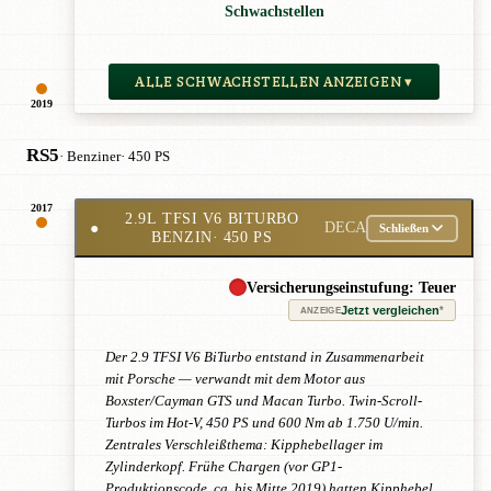
Schwachstellen
ALLE SCHWACHSTELLEN ANZEIGEN ▾
2019
RS5
· Benziner
· 450 PS
2017
2.9L TFSI V6 BITURBO
●
DECA
Schließen
BENZIN
· 450 PS
Versicherungseinstufung: Teuer
Jetzt vergleichen
*
ANZEIGE
Der 2.9 TFSI V6 BiTurbo entstand in Zusammenarbeit
mit Porsche — verwandt mit dem Motor aus
Boxster/Cayman GTS und Macan Turbo. Twin-Scroll-
Turbos im Hot-V, 450 PS und 600 Nm ab 1.750 U/min.
Zentrales Verschleißthema: Kipphebellager im
Zylinderkopf. Frühe Chargen (vor GP1-
Produktionscode, ca. bis Mitte 2019) hatten Kipphebel