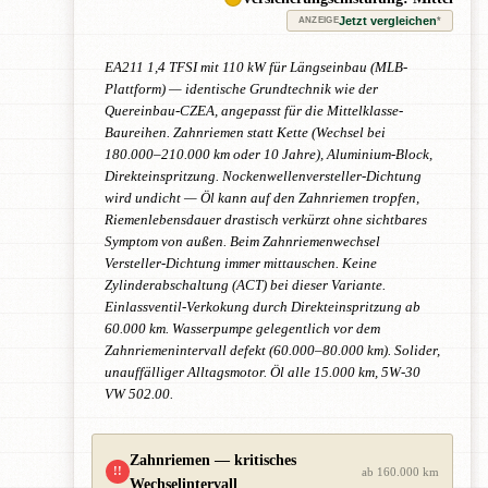
Jetzt vergleichen
*
ANZEIGE
EA211 1,4 TFSI mit 110 kW für Längseinbau (MLB-
Plattform) — identische Grundtechnik wie der
Quereinbau-CZEA, angepasst für die Mittelklasse-
Baureihen. Zahnriemen statt Kette (Wechsel bei
180.000–210.000 km oder 10 Jahre), Aluminium-Block,
Direkteinspritzung. Nockenwellenversteller-Dichtung
wird undicht — Öl kann auf den Zahnriemen tropfen,
Riemenlebensdauer drastisch verkürzt ohne sichtbares
Symptom von außen. Beim Zahnriemenwechsel
Versteller-Dichtung immer mittauschen. Keine
Zylinderabschaltung (ACT) bei dieser Variante.
Einlassventil-Verkokung durch Direkteinspritzung ab
60.000 km. Wasserpumpe gelegentlich vor dem
Zahnriemenintervall defekt (60.000–80.000 km). Solider,
unauffälliger Alltagsmotor. Öl alle 15.000 km, 5W-30
VW 502.00.
Zahnriemen — kritisches
!!
ab 160.000 km
Wechselintervall