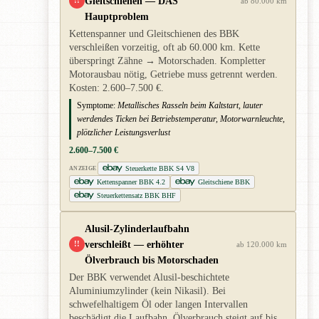
Gleitschienen — DAS
!!
ab 80.000 km
Hauptproblem
Kettenspanner und Gleitschienen des BBK
verschleißen vorzeitig, oft ab 60.000 km. Kette
überspringt Zähne → Motorschaden. Kompletter
Motorausbau nötig, Getriebe muss getrennt werden.
Kosten: 2.600–7.500 €.
Symptome:
Metallisches Rasseln beim Kaltstart, lauter
werdendes Ticken bei Betriebstemperatur, Motorwarnleuchte,
plötzlicher Leistungsverlust
2.600–7.500 €
Steuerkette BBK S4 V8
ANZEIGE
Kettenspanner BBK 4.2
Gleitschiene BBK
Steuerkettensatz BBK BHF
Alusil-Zylinderlaufbahn
verschleißt — erhöhter
!!
ab 120.000 km
Ölverbrauch bis Motorschaden
Der BBK verwendet Alusil-beschichtete
Aluminiumzylinder (kein Nikasil). Bei
schwefelhaltigem Öl oder langen Intervallen
beschädigt die Laufbahn. Ölverbrauch steigt auf bis