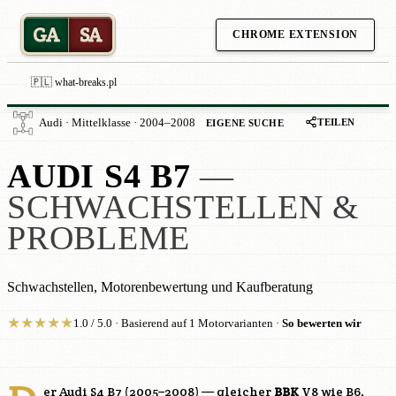
GA
SA
CHROME EXTENSION
🇵🇱 what-breaks.pl
TEILEN
Audi · Mittelklasse · 2004–2008
EIGENE SUCHE
AUDI S4 B7
—
SCHWACHSTELLEN &
PROBLEME
Schwachstellen, Motorenbewertung und Kaufberatung
★
★
★
★
★
1.0 / 5.0 · Basierend auf 1 Motorvarianten ·
So bewerten wir
er Audi S4 B7 (2005–2008) — gleicher
BBK
V8 wie B6,