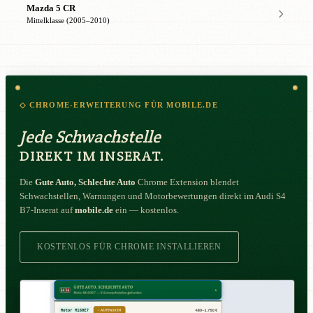
Mazda 5 CR
Mittelklasse (2005–2010)
◇ CHROME-ERWEITERUNG FÜR MOBILE.DE
Jede Schwachstelle
DIREKT IM INSERAT.
Die
Gute Auto, Schlechte Auto
Chrome Extension blendet
Schwachstellen, Warnungen und Motorbewertungen direkt im Audi S4
B7-Inserat auf
mobile.de
ein — kostenlos.
KOSTENLOS FÜR CHROME INSTALLIEREN