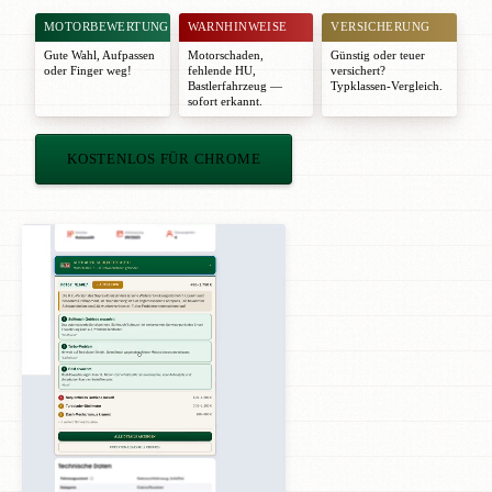
MOTORBEWERTUNG
WARNHINWEISE
VERSICHERUNG
Gute Wahl
,
Aufpassen
Motorschaden,
Günstig oder teuer
oder
Finger weg!
fehlende HU,
versichert?
Bastlerfahrzeug —
Typklassen-Vergleich.
sofort erkannt.
KOSTENLOS FÜR CHROME