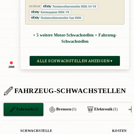
Nockenwellenversteller BBK S4 V8
ANZEIGE
Kettenspanner BBK V8
Nockenwellenversteller Satz BBK
+ 5 weitere Motor-Schwachstellen + Fahrzeug-
Schwachstellen
ALLE SCHWACHSTELLEN ANZEIGEN ▾
2008
FAHRZEUG-SCHWACHSTELLEN
Fahrwerk
(2)
Bremsen
(1)
Elektronik
(1)
SCHWACHSTELLE
KOSTEN