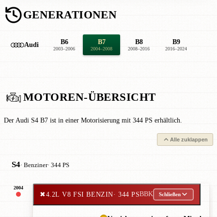
GENERATIONEN
B6
B7
B8
B9
Audi
2003–2006
2004–2008
2008–2016
2016–2024
MOTOREN-ÜBERSICHT
Der Audi S4 B7 ist in einer Motorisierung mit 344 PS erhältlich.
Alle zuklappen
S4
· Benziner
· 344 PS
2004
✖
4.2L V8 FSI BENZIN
· 344 PS
BBK
Schließen