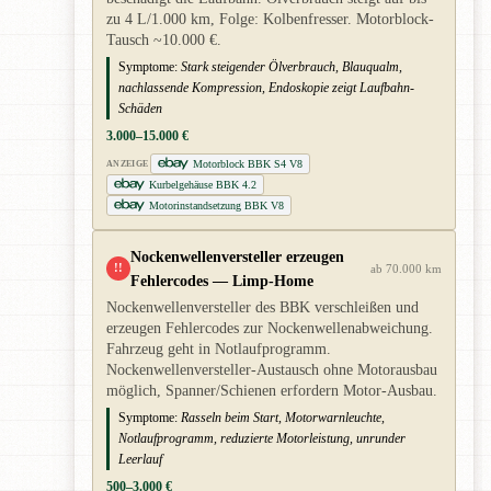
zu 4 L/1.000 km, Folge: Kolbenfresser. Motorblock-
Tausch ~10.000 €.
Symptome:
Stark steigender Ölverbrauch, Blauqualm,
nachlassende Kompression, Endoskopie zeigt Laufbahn-
Schäden
3.000–15.000 €
Motorblock BBK S4 V8
ANZEIGE
Kurbelgehäuse BBK 4.2
Motorinstandsetzung BBK V8
Nockenwellenversteller erzeugen
!!
ab 70.000 km
Fehlercodes — Limp-Home
Nockenwellenversteller des BBK verschleißen und
erzeugen Fehlercodes zur Nockenwellenabweichung.
Fahrzeug geht in Notlaufprogramm.
Nockenwellenversteller-Austausch ohne Motorausbau
möglich, Spanner/Schienen erfordern Motor-Ausbau.
Symptome:
Rasseln beim Start, Motorwarnleuchte,
Notlaufprogramm, reduzierte Motorleistung, unrunder
Leerlauf
500–3.000 €