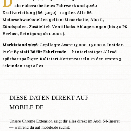
D
aber überarbeitetes Fahrwerk und 40:60
Kraftverteilung (B6: 50:50) → agiler. Alle B6-
Motorschwachstellen gelten: Steuerkette, Alusil,
Zündspulen. Zusätzlich Ventilkoks-Ablagerungen (bis 40 PS
Verlust, Reinigung ab 1.000 €).
Marktstand 2026:
Gepflegte Avant 13.000–19.000 €. Insider-
Pick:
B7 statt B6 für Fahrfreude
— hinterlastiger Allrad
spürbar spaßiger. Kaltstart-Kettenrasseln in den ersten 3
Sekunden sagt alles.
DIESE DATEN DIREKT AUF
MOBILE.DE
Unsere Chrome Extension zeigt dir alles direkt im Audi S4-Inserat
— während du auf mobile.de suchst: