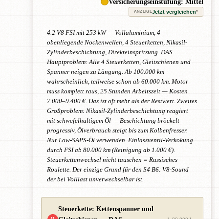
Versicherungseinstufung: Mittel
Jetzt vergleichen
*
ANZEIGE
4.2 V8 FSI mit 253 kW — Vollaluminium, 4
obenliegende Nockenwellen, 4 Steuerketten, Nikasil-
Zylinderbeschichtung, Direkteinspritzung. DAS
Hauptproblem: Alle 4 Steuerketten, Gleitschienen und
Spanner neigen zu Längung. Ab 100.000 km
wahrscheinlich, teilweise schon ab 60.000 km. Motor
muss komplett raus, 25 Stunden Arbeitszeit — Kosten
7.000–9.400 €. Das ist oft mehr als der Restwert. Zweites
Großproblem: Nikasil-Zylinderbeschichtung reagiert
mit schwefelhaltigem Öl — Beschichtung bröckelt
progressiv, Ölverbrauch steigt bis zum Kolbenfresser.
Nur Low-SAPS-Öl verwenden. Einlassventil-Verkokung
durch FSI ab 80.000 km (Reinigung ab 1.000 €).
Steuerkettenwechsel nicht tauschen = Russisches
Roulette. Der einzige Grund für den S4 B6: V8-Sound
der bei Volllast unverwechselbar ist.
Steuerkette: Kettenspanner und