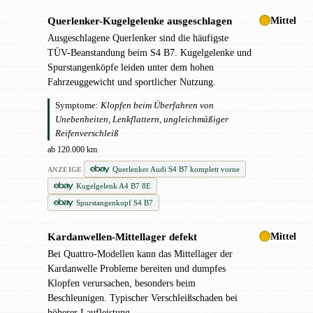
Mittel
Querlenker-Kugelgelenke ausgeschlagen
!
Ausgeschlagene Querlenker sind die häufigste
TÜV-Beanstandung beim S4 B7. Kugelgelenke und
Spurstangenköpfe leiden unter dem hohen
Fahrzeuggewicht und sportlicher Nutzung.
Symptome:
Klopfen beim Überfahren von
Unebenheiten, Lenkflattern, ungleichmäßiger
Reifenverschleiß
ab 120.000 km
Querlenker Audi S4 B7 komplett vorne
ANZEIGE
Kugelgelenk A4 B7 8E
Spurstangenkopf S4 B7
Mittel
Kardanwellen-Mittellager defekt
!
Bei Quattro-Modellen kann das Mittellager der
Kardanwelle Probleme bereiten und dumpfes
Klopfen verursachen, besonders beim
Beschleunigen. Typischer Verschleißschaden bei
höherer Laufleistung.