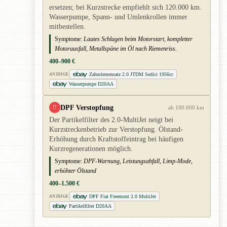
ersetzen; bei Kurzstrecke empfiehlt sich 120.000 km.
Wasserpumpe, Spann- und Umlenkrollen immer
mitbestellen.
Symptome:
Lautes Schlagen beim Motorstart, kompletter
Motorausfall, Metallspäne im Öl nach Riemenriss.
400–900 €
Zahnriemensatz 2.0 JTDM Sedici 1956cc
ANZEIGE
Wasserpumpe D20AA
DPF Verstopfung
!!
ab 100.000 km
Der Partikelfilter des 2.0-MultiJet neigt bei
Kurzstreckenbetrieb zur Verstopfung. Ölstand-
Erhöhung durch Kraftstoffeintrag bei häufigen
Kurzregenerationen möglich.
Symptome:
DPF-Warnung, Leistungsabfall, Limp-Mode,
erhöhter Ölstand
400–1.500 €
DPF Fiat Freemont 2.0 MultiJet
ANZEIGE
Partikelfilter D20AA