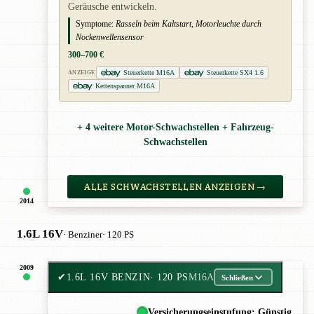
Geräusche entwickeln.
Symptome:
Rasseln beim Kaltstart, Motorleuchte durch
Nockenwellensensor
300–700 €
Steuerkette M16A
Steuerkette SX4 1.6
ANZEIGE
Kettenspanner M16A
+ 4 weitere Motor-Schwachstellen + Fahrzeug-
Schwachstellen
ALLE SCHWACHSTELLEN ANZEIGEN →
2014
1.6L 16V
· Benziner
· 120 PS
2009
✔
1.6L 16V BENZIN
· 120 PS
M16A
Schließen
Versicherungseinstufung: Günstig