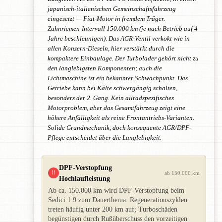
japanisch-italienischen Gemeinschaftsfahrzeug
eingesetzt — Fiat-Motor in fremdem Träger.
Zahnriemen-Intervall 150.000 km (je nach Betrieb auf 4
Jahre beschleunigen). Das AGR-Ventil verkokt wie in
allen Konzern-Dieseln, hier verstärkt durch die
kompaktere Einbaulage. Der Turbolader gehört nicht zu
den langlebigsten Komponenten; auch die
Lichtmaschine ist ein bekannter Schwachpunkt. Das
Getriebe kann bei Kälte schwergängig schalten,
besonders der 2. Gang. Kein allradspezifisches
Motorproblem, aber das Gesamtfahrzeug zeigt eine
höhere Anfälligkeit als reine Frontantriebs-Varianten.
Solide Grundmechanik, doch konsequente AGR/DPF-
Pflege entscheidet über die Langlebigkeit.
DPF-Verstopfung
!!
ab 150.000 km
Hochlaufleistung
Ab ca. 150.000 km wird DPF-Verstopfung beim
Sedici 1.9 zum Dauerthema. Regenerationszyklen
treten häufig unter 200 km auf; Turboschäden
begünstigen durch Rußüberschuss den vorzeitigen