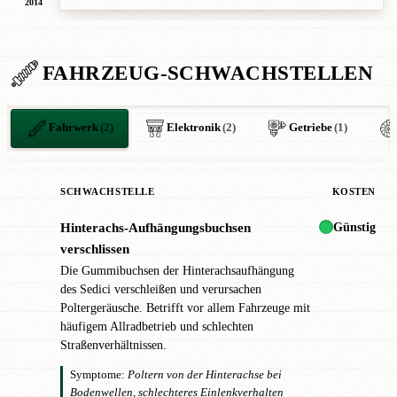
2014
FAHRZEUG-SCHWACHSTELLEN
Fahrwerk
(2)
Elektronik
(2)
Getriebe
(1)
SCHWACHSTELLE
KOSTEN
Günstig
Hinterachs-Aufhängungsbuchsen
●
verschlissen
Die Gummibuchsen der Hinterachsaufhängung
des Sedici verschleißen und verursachen
Poltergeräusche. Betrifft vor allem Fahrzeuge mit
häufigem Allradbetrieb und schlechten
Straßenverhältnissen.
Symptome:
Poltern von der Hinterachse bei
Bodenwellen, schlechteres Einlenkverhalten