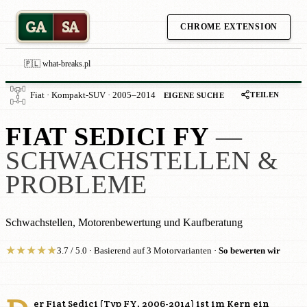
GA
SA
CHROME EXTENSION
🇵🇱 what-breaks.pl
TEILEN
Fiat · Kompakt-SUV · 2005–2014
EIGENE SUCHE
FIAT SEDICI FY
—
SCHWACHSTELLEN &
PROBLEME
Schwachstellen, Motorenbewertung und Kaufberatung
★
★
★
★
★
3.7 / 5.0 · Basierend auf 3 Motorvarianten ·
So bewerten wir
er Fiat Sedici (Typ FY, 2006-2014) ist im Kern ein