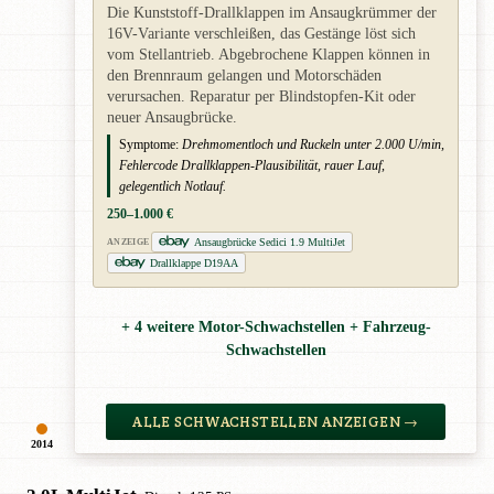
Die Kunststoff-Drallklappen im Ansaugkrümmer der
16V-Variante verschleißen, das Gestänge löst sich
vom Stellantrieb. Abgebrochene Klappen können in
den Brennraum gelangen und Motorschäden
verursachen. Reparatur per Blindstopfen-Kit oder
neuer Ansaugbrücke.
Symptome:
Drehmomentloch und Ruckeln unter 2.000 U/min,
Fehlercode Drallklappen-Plausibilität, rauer Lauf,
gelegentlich Notlauf.
250–1.000 €
Ansaugbrücke Sedici 1.9 MultiJet
ANZEIGE
Drallklappe D19AA
+ 4 weitere Motor-Schwachstellen + Fahrzeug-
Schwachstellen
ALLE SCHWACHSTELLEN ANZEIGEN →
2014