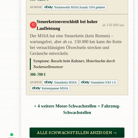
Nockenwelle M16A Suzuki SX4 gehärtet
ANZEIGE
Steuerkettenverschleiß bei hoher
!!
ab 150.000 km
Laufleistung
Der M16A hat eine Steuerkette (kein Riemen) –
wartungsfrei, aber ab ca. 150.000 km kann die Kette
bei vernachlässigten Ölwechseln strecken und
Geräusche entwickeln.
Symptome:
Rasseln beim Kaltstart, Motorleuchte durch
Nockenwellensensor
300–700 €
Steuerkette M16A
Steuerkette SX4 1.6
ANZEIGE
Kettenspanner M16A
+ 4 weitere Motor-Schwachstellen + Fahrzeug-
Schwachstellen
ALLE SCHWACHSTELLEN ANZEIGEN →