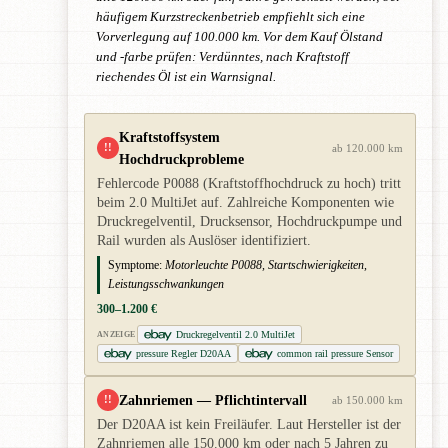
häufigem Kurzstreckenbetrieb empfiehlt sich eine
Vorverlegung auf 100.000 km. Vor dem Kauf Ölstand
und -farbe prüfen: Verdünntes, nach Kraftstoff
riechendes Öl ist ein Warnsignal.
Kraftstoffsystem
!!
ab 120.000 km
Hochdruckprobleme
Fehlercode P0088 (Kraftstoffhochdruck zu hoch) tritt
beim 2.0 MultiJet auf. Zahlreiche Komponenten wie
Druckregelventil, Drucksensor, Hochdruckpumpe und
Rail wurden als Auslöser identifiziert.
Symptome:
Motorleuchte P0088, Startschwierigkeiten,
Leistungsschwankungen
300–1.200 €
Druckregelventil 2.0 MultiJet
ANZEIGE
pressure Regler D20AA
common rail pressure Sensor
Zahnriemen — Pflichtintervall
!!
ab 150.000 km
Der D20AA ist kein Freiläufer. Laut Hersteller ist der
Zahnriemen alle 150.000 km oder nach 5 Jahren zu