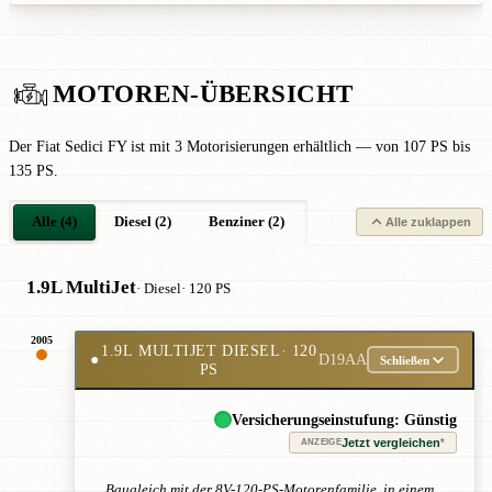
MOTOREN-ÜBERSICHT
Der Fiat Sedici FY ist mit 3 Motorisierungen erhältlich — von 107 PS bis
135 PS.
Alle (4)
Diesel (2)
Benziner (2)
Alle zuklappen
1.9L MultiJet
· Diesel
· 120 PS
2005
1.9L MULTIJET DIESEL
· 120
●
D19AA
Schließen
PS
Versicherungseinstufung: Günstig
Jetzt vergleichen
*
ANZEIGE
Baugleich mit der 8V-120-PS-Motorenfamilie, in einem