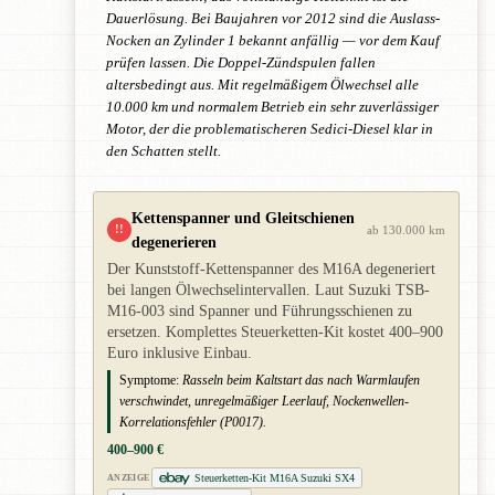
Dauerlösung. Bei Baujahren vor 2012 sind die Auslass-
Nocken an Zylinder 1 bekannt anfällig — vor dem Kauf
prüfen lassen. Die Doppel-Zündspulen fallen
altersbedingt aus. Mit regelmäßigem Ölwechsel alle
10.000 km und normalem Betrieb ein sehr zuverlässiger
Motor, der die problematischeren Sedici-Diesel klar in
den Schatten stellt.
Kettenspanner und Gleitschienen
!!
ab 130.000 km
degenerieren
Der Kunststoff-Kettenspanner des M16A degeneriert
bei langen Ölwechselintervallen. Laut Suzuki TSB-
M16-003 sind Spanner und Führungsschienen zu
ersetzen. Komplettes Steuerketten-Kit kostet 400–900
Euro inklusive Einbau.
Symptome:
Rasseln beim Kaltstart das nach Warmlaufen
verschwindet, unregelmäßiger Leerlauf, Nockenwellen-
Korrelationsfehler (P0017).
400–900 €
Steuerketten-Kit M16A Suzuki SX4
ANZEIGE