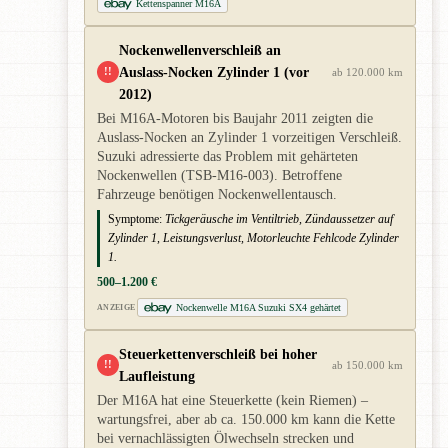
Kettenspanner M16A
Nockenwellenverschleiß an
Auslass-Nocken Zylinder 1 (vor
!!
ab 120.000 km
2012)
Bei M16A-Motoren bis Baujahr 2011 zeigten die
Auslass-Nocken an Zylinder 1 vorzeitigen Verschleiß.
Suzuki adressierte das Problem mit gehärteten
Nockenwellen (TSB-M16-003). Betroffene
Fahrzeuge benötigen Nockenwellentausch.
Symptome:
Tickgeräusche im Ventiltrieb, Zündaussetzer auf
Zylinder 1, Leistungsverlust, Motorleuchte Fehlcode Zylinder
1.
500–1.200 €
Nockenwelle M16A Suzuki SX4 gehärtet
ANZEIGE
Steuerkettenverschleiß bei hoher
!!
ab 150.000 km
Laufleistung
Der M16A hat eine Steuerkette (kein Riemen) –
wartungsfrei, aber ab ca. 150.000 km kann die Kette
bei vernachlässigten Ölwechseln strecken und