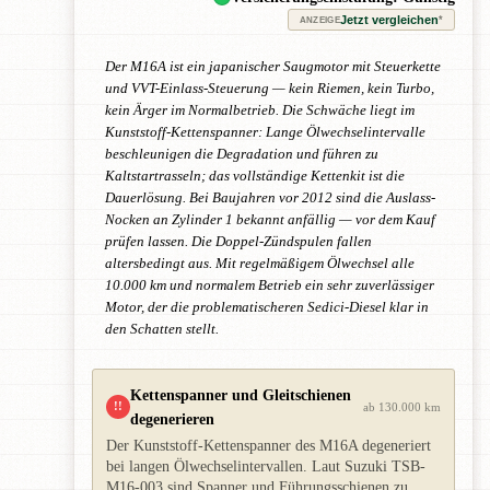
Jetzt vergleichen
*
ANZEIGE
Der M16A ist ein japanischer Saugmotor mit Steuerkette
und VVT-Einlass-Steuerung — kein Riemen, kein Turbo,
kein Ärger im Normalbetrieb. Die Schwäche liegt im
Kunststoff-Kettenspanner: Lange Ölwechselintervalle
beschleunigen die Degradation und führen zu
Kaltstartrasseln; das vollständige Kettenkit ist die
Dauerlösung. Bei Baujahren vor 2012 sind die Auslass-
Nocken an Zylinder 1 bekannt anfällig — vor dem Kauf
prüfen lassen. Die Doppel-Zündspulen fallen
altersbedingt aus. Mit regelmäßigem Ölwechsel alle
10.000 km und normalem Betrieb ein sehr zuverlässiger
Motor, der die problematischeren Sedici-Diesel klar in
den Schatten stellt.
Kettenspanner und Gleitschienen
!!
ab 130.000 km
degenerieren
Der Kunststoff-Kettenspanner des M16A degeneriert
bei langen Ölwechselintervallen. Laut Suzuki TSB-
M16-003 sind Spanner und Führungsschienen zu