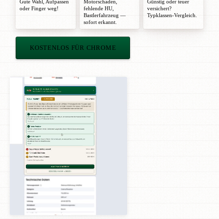
Gute Wahl
,
Aufpassen
Motorschaden,
Günstig oder teuer
oder
Finger weg!
fehlende HU,
versichert?
Bastlerfahrzeug —
Typklassen-Vergleich.
sofort erkannt.
KOSTENLOS FÜR CHROME