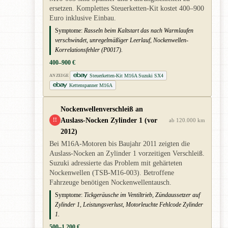
ersetzen. Komplettes Steuerketten-Kit kostet 400–900
Euro inklusive Einbau.
Symptome:
Rasseln beim Kaltstart das nach Warmlaufen
verschwindet, unregelmäßiger Leerlauf, Nockenwellen-
Korrelationsfehler (P0017).
400–900 €
Steuerketten-Kit M16A Suzuki SX4
ANZEIGE
Kettenspanner M16A
Nockenwellenverschleiß an
Auslass-Nocken Zylinder 1 (vor
!!
ab 120.000 km
2012)
Bei M16A-Motoren bis Baujahr 2011 zeigten die
Auslass-Nocken an Zylinder 1 vorzeitigen Verschleiß.
Suzuki adressierte das Problem mit gehärteten
Nockenwellen (TSB-M16-003). Betroffene
Fahrzeuge benötigen Nockenwellentausch.
Symptome:
Tickgeräusche im Ventiltrieb, Zündaussetzer auf
Zylinder 1, Leistungsverlust, Motorleuchte Fehlcode Zylinder
1.
500–1.200 €