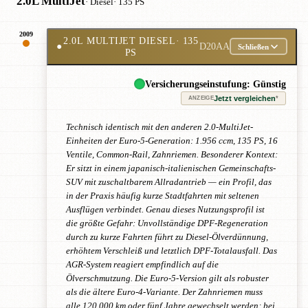
2.0L MultiJet
· Diesel
· 135 PS
2009
2.0L MULTIJET DIESEL
· 135
●
D20AA
Schließen
PS
Versicherungseinstufung: Günstig
Jetzt vergleichen
*
ANZEIGE
Technisch identisch mit den anderen 2.0-MultiJet-
Einheiten der Euro-5-Generation: 1.956 ccm, 135 PS, 16
Ventile, Common-Rail, Zahnriemen. Besonderer Kontext:
Er sitzt in einem japanisch-italienischen Gemeinschafts-
SUV mit zuschaltbarem Allradantrieb — ein Profil, das
in der Praxis häufig kurze Stadtfahrten mit seltenen
Ausflügen verbindet. Genau dieses Nutzungsprofil ist
die größte Gefahr: Unvollständige DPF-Regeneration
durch zu kurze Fahrten führt zu Diesel-Ölverdünnung,
erhöhtem Verschleiß und letztlich DPF-Totalausfall. Das
AGR-System reagiert empfindlich auf die
Ölverschmutzung. Die Euro-5-Version gilt als robuster
als die ältere Euro-4-Variante. Der Zahnriemen muss
alle 120.000 km oder fünf Jahre gewechselt werden; bei