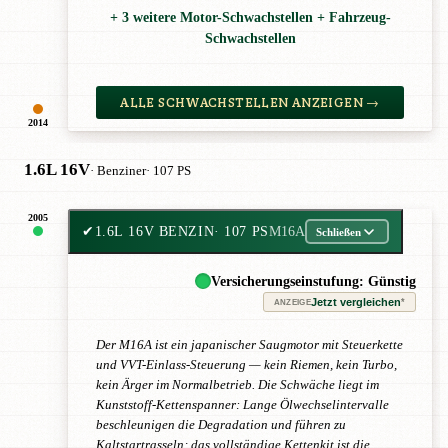
+ 3 weitere Motor-Schwachstellen + Fahrzeug-
Schwachstellen
ALLE SCHWACHSTELLEN ANZEIGEN →
2014
1.6L 16V
· Benziner
· 107 PS
2005
✔
1.6L 16V BENZIN
· 107 PS
M16A
Schließen
Versicherungseinstufung: Günstig
Jetzt vergleichen
*
ANZEIGE
Der M16A ist ein japanischer Saugmotor mit Steuerkette
und VVT-Einlass-Steuerung — kein Riemen, kein Turbo,
kein Ärger im Normalbetrieb. Die Schwäche liegt im
Kunststoff-Kettenspanner: Lange Ölwechselintervalle
beschleunigen die Degradation und führen zu
Kaltstartrasseln; das vollständige Kettenkit ist die