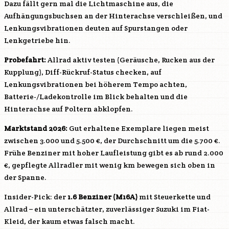
Dazu fällt gern mal die Lichtmaschine aus, die
Aufhängungsbuchsen an der Hinterachse verschleißen, und
Lenkungsvibrationen deuten auf Spurstangen oder
Lenkgetriebe hin.
Probefahrt:
Allrad aktiv testen (Geräusche, Rucken aus der
Kupplung), Diff-Rückruf-Status checken, auf
Lenkungsvibrationen bei höherem Tempo achten,
Batterie-/Ladekontrolle im Blick behalten und die
Hinterachse auf Poltern abklopfen.
Marktstand 2026:
Gut erhaltene Exemplare liegen meist
zwischen 3.000 und 5.500 €, der Durchschnitt um die 5.700 €.
Frühe Benziner mit hoher Laufleistung gibt es ab rund 2.000
€, gepflegte Allradler mit wenig km bewegen sich oben in
der Spanne.
Insider-Pick: der
1.6 Benziner (
M16A
)
mit Steuerkette und
Allrad – ein unterschätzter, zuverlässiger Suzuki im Fiat-
Kleid, der kaum etwas falsch macht.