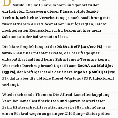
D
Suzuki SX4 mit Fiat-Emblem und gehört zu den
ehrlichsten Crossovern dieser Klasse: solide Suzuki-
Technik, schlichte Verarbeitung, je nach Ausführung mit
zuschaltbarem Allrad. Wer einen unaufgeregten, leicht
hochgelegten Kompakten sucht, bekommt hier mehr
Substanz als der Ruf vermuten lässt.
Die klare Empfehlung ist der
M16A
1.6 16V (107/120 PS)
– ein
Suzuki-Benziner mit Steuerkette, der bei Pflege quasi
unkaputtbar läuft und keine Zahnriemen-Termine kennt.
Wer mehr Durchzug braucht, greift zum
D20AA
2.0 MultiJet
(135 PS)
, der kräftiger ist als der ältere
D19AA
1.9 MultiJet (120
PS)
, dafür aber die übliche Diesel-Wartung (DPF, Injektoren)
verlangt.
Wiederkehrende Themen: Die Allrad-Lamellenkupplung
kann bei Dauerlast überhitzen und Spuren hinterlassen.
Beim Hinterachsdifferential gab es bei Baujahr 2013/14
einen Rückruf wegen zu geringer Ölfüllung – Status prüfen.