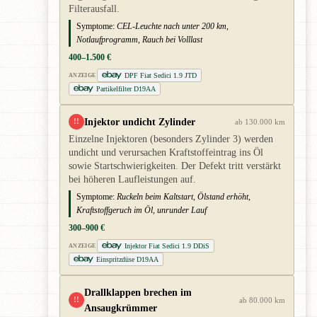
Filterausfall.
Symptome:
CEL-Leuchte nach unter 200 km,
Notlaufprogramm, Rauch bei Volllast
400–1.500 €
DPF Fiat Sedici 1.9 JTD
ANZEIGE
Partikelfilter D19AA
Injektor undicht Zylinder
!!
ab 130.000 km
Einzelne Injektoren (besonders Zylinder 3) werden
undicht und verursachen Kraftstoffeintrag ins Öl
sowie Startschwierigkeiten. Der Defekt tritt verstärkt
bei höheren Laufleistungen auf.
Symptome:
Ruckeln beim Kaltstart, Ölstand erhöht,
Kraftstoffgeruch im Öl, unrunder Lauf
300–900 €
Injektor Fiat Sedici 1.9 DDiS
ANZEIGE
Einspritzdüse D19AA
Drallklappen brechen im
!!
ab 80.000 km
Ansaugkrümmer