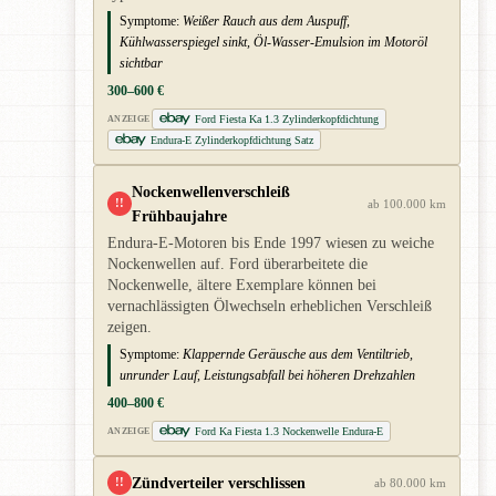
Symptome:
Weißer Rauch aus dem Auspuff,
Kühlwasserspiegel sinkt, Öl-Wasser-Emulsion im Motoröl
sichtbar
300–600 €
Ford Fiesta Ka 1.3 Zylinderkopfdichtung
ANZEIGE
Endura-E Zylinderkopfdichtung Satz
Nockenwellenverschleiß
!!
ab 100.000 km
Frühbaujahre
Endura-E-Motoren bis Ende 1997 wiesen zu weiche
Nockenwellen auf. Ford überarbeitete die
Nockenwelle, ältere Exemplare können bei
vernachlässigten Ölwechseln erheblichen Verschleiß
zeigen.
Symptome:
Klappernde Geräusche aus dem Ventiltrieb,
unrunder Lauf, Leistungsabfall bei höheren Drehzahlen
400–800 €
Ford Ka Fiesta 1.3 Nockenwelle Endura-E
ANZEIGE
Zündverteiler verschlissen
!!
ab 80.000 km