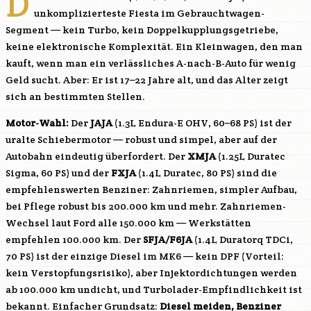
D
unkomplizierteste Fiesta im Gebrauchtwagen-
Segment — kein Turbo, kein Doppelkupplungsgetriebe,
keine elektronische Komplexität. Ein Kleinwagen, den man
kauft, wenn man ein verlässliches A-nach-B-Auto für wenig
Geld sucht. Aber: Er ist 17–22 Jahre alt, und das Alter zeigt
sich an bestimmten Stellen.
Motor-Wahl:
Der
JAJA
(1.3L Endura-E OHV, 60–68 PS) ist der
uralte Schiebermotor — robust und simpel, aber auf der
Autobahn eindeutig überfordert. Der
XMJA
(1.25L Duratec
Sigma, 60 PS) und der
FXJA
(1.4L Duratec, 80 PS) sind die
empfehlenswerten Benziner: Zahnriemen, simpler Aufbau,
bei Pflege robust bis 200.000 km und mehr. Zahnriemen-
Wechsel laut Ford alle 150.000 km — Werkstätten
empfehlen 100.000 km. Der
SFJA/
F6JA
(1.4L Duratorq TDCi,
70 PS) ist der einzige Diesel im MK6 — kein DPF (Vorteil:
kein Verstopfungsrisiko), aber Injektordichtungen werden
ab 100.000 km undicht, und Turbolader-Empfindlichkeit ist
bekannt. Einfacher Grundsatz:
Diesel meiden, Benziner