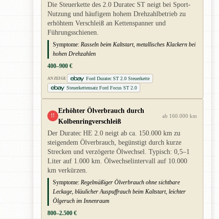
Die Steuerkette des 2.0 Duratec ST neigt bei Sport-
Nutzung und häufigem hohem Drehzahlbetrieb zu
erhöhtem Verschleiß an Kettenspanner und
Führungsschienen.
Symptome:
Rasseln beim Kaltstart, metallisches Klackern bei
hohen Drehzahlen
400–900 €
Ford Duratec ST 2.0 Steuerkette
ANZEIGE
Steuerkettensatz Ford Focus ST 2.0
Erhöhter Ölverbrauch durch
!!
ab 160.000 km
Kolbenringverschleiß
Der Duratec HE 2.0 neigt ab ca. 150.000 km zu
steigendem Ölverbrauch, begünstigt durch kurze
Strecken und verzögerte Ölwechsel. Typisch: 0,5–1
Liter auf 1.000 km. Ölwechselintervall auf 10.000
km verkürzen.
Symptome:
Regelmäßiger Ölverbrauch ohne sichtbare
Leckage, bläulicher Auspuffrauch beim Kaltstart, leichter
Ölgeruch im Innenraum
800–2.500 €