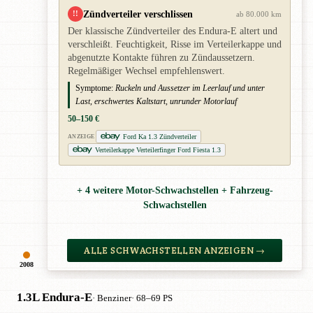
Zündverteiler verschlissen
!!
ab 80.000 km
Der klassische Zündverteiler des Endura-E altert und
verschleißt. Feuchtigkeit, Risse im Verteilerkappe und
abgenutzte Kontakte führen zu Zündaussetzern.
Regelmäßiger Wechsel empfehlenswert.
Symptome:
Ruckeln und Aussetzer im Leerlauf und unter
Last, erschwertes Kaltstart, unrunder Motorlauf
50–150 €
Ford Ka 1.3 Zündverteiler
ANZEIGE
Verteilerkappe Verteilerfinger Ford Fiesta 1.3
+ 4 weitere Motor-Schwachstellen + Fahrzeug-
Schwachstellen
ALLE SCHWACHSTELLEN ANZEIGEN →
2008
1.3L Endura-E
· Benziner
· 68–69 PS