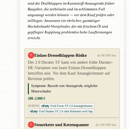
sind die Drallklappen im Kunststoff-Ansaugtrakt früher
Baujahre, die zerbröseln und im schlimmsten Fall
angesaugt werden können — vor dem Kauf prüfen oder
stilllegen. Ansonsten ein ehrlicher, gutmütiger
Hochdrehzahl-Vierzylinder, der mit frischem Öl und
gepflegter Kupplung problemlos hohe Laufleistungen
erreicht.
Einlass-Drosselklappen-Risiko
!!
ab 80.000 km
Der 2.0 Duratec ST kann wie andere frühe Duratec-
HE-Varianten von losen Einlass-Drosselklappen
betroffen sein. Vor dem Kauf Ansaugkrümmer auf
Revision prüfen.
Symptome:
Rasseln vom Ansaugtrakt, möglicher
Motorschaden
200–2.000 €
Ford Focus ST 2.0 Ansaugkrümmer
ANZEIGE
Ford Duratec ST 2.0 inlet Krümmer swirl flap
Steuerkette und Kettenspanner
!!
ab 140.000 km