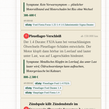
Symptome:
Kein Vorwarnsymptom — plötzlicher
Motorstillstand und Motorschaden bei Riss ohne Wechsel
300–600 €
ANZEIGE
Ford Fiesta Focus 1.25 1.4 1.6 Zahnriemenkit Sigma Duratec
Pleuellager-Verschleiß
!!
ab 150.000 km
Der 1.4 Duratec FXJA kann bei vernachlässigten
Ölwechseln Pleuellager-Schäden entwickeln. Der
Motor klopft dann hörbar im Leerlauf und lauter
unter Last, was auf Lagerschäden hindeutet.
Symptome:
Metallisches Klopfen im Leerlauf, das unter Last
lauter wird, Öldruckwarnlampe kann aufleuchten,
Motorgeräusche bei Kaltstart.
800–2.500 €
Pleuellager Ford 1.4 FXJA
ANZEIGE
Pleuellager Ford Duratec 1.4
Hauptlager Ford Fiesta 1.4
Zündspule killt Zündendstufe im