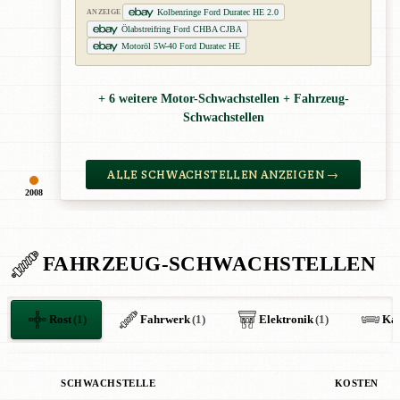
Kolbenringe Ford Duratec HE 2.0
ANZEIGE
Ölabstreifring Ford CHBA CJBA
Motoröl 5W-40 Ford Duratec HE
+ 6 weitere Motor-Schwachstellen + Fahrzeug-
Schwachstellen
ALLE SCHWACHSTELLEN ANZEIGEN →
2008
FAHRZEUG-SCHWACHSTELLEN
Rost
(1)
Fahrwerk
(1)
Elektronik
(1)
Kar
SCHWACHSTELLE
KOSTEN