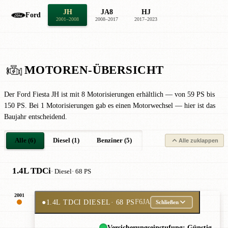
JH
JA8
HJ
Ford
2001–2008
2008–2017
2017–2023
MOTOREN-ÜBERSICHT
Der Ford Fiesta JH ist mit 8 Motorisierungen erhältlich — von 59 PS bis
150 PS. Bei 1 Motorisierungen gab es einen Motorwechsel — hier ist das
Baujahr entscheidend.
Alle (6)
Diesel (1)
Benziner (5)
Alle zuklappen
1.4L TDCi
· Diesel
· 68 PS
2001
●
1.4L TDCI DIESEL
· 68 PS
F6JA
Schließen
Versicherungseinstufung: Günstig