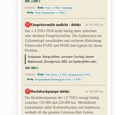
800–2.000 €
Ford 1.4 TDCi Turbolader
ANZEIGE
Turbo Ölzulaufrohr 1.4 TDCI
Einspritzventile undicht / defekt
!!
ab 100.000 km
Der 1.4 TDCi F6JA leidet häufig unter undichten
oder defekten Einspritzventilen. Die Injektorsitze im
Zylinderkopf verschleißen und verlieren Abdichtung.
Fehlercodes P1201 und P0200 sind typisch für dieses
Problem.
Symptome:
Startprobleme, unrunder Leerlauf, starker
Rußausstoß, Dieselgeruch, MKL mit Injektorfehlercodes
300–900 €
Ford Fiesta 1.4 TDCi Einspritzventil F6JA
ANZEIGE
Einspritzdüsen-Dichtungssatz Ford 1.4 TDCi
Hochdruckpumpe defekt
!!
ab 180.000 km
Die Hochdruckpumpe des 1,8 TDCi versagt häufig
zwischen 150.000 und 220.000 km. Metallabrieb
kontaminiert dabei Kraftstoffsystem und Injektoren,
weshalb oft das gesamte Common-Rail-System