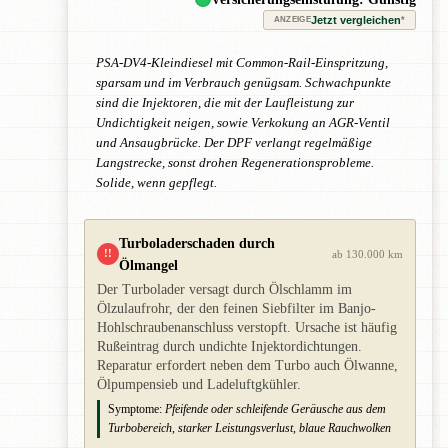
Jetzt vergleichen
*
ANZEIGE
PSA-DV4-Kleindiesel mit Common-Rail-Einspritzung,
sparsam und im Verbrauch genügsam. Schwachpunkte
sind die Injektoren, die mit der Laufleistung zur
Undichtigkeit neigen, sowie Verkokung an AGR-Ventil
und Ansaugbrücke. Der DPF verlangt regelmäßige
Langstrecke, sonst drohen Regenerationsprobleme.
Solide, wenn gepflegt.
Turboladerschaden durch
!!
ab 130.000 km
Ölmangel
Der Turbolader versagt durch Ölschlamm im
Ölzulaufrohr, der den feinen Siebfilter im Banjo-
Hohlschraubenanschluss verstopft. Ursache ist häufig
Rußeintrag durch undichte Injektordichtungen.
Reparatur erfordert neben dem Turbo auch Ölwanne,
Ölpumpensieb und Ladeluftgkühler.
Symptome:
Pfeifende oder schleifende Geräusche aus dem
Turbobereich, starker Leistungsverlust, blaue Rauchwolken