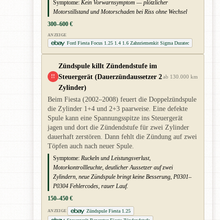
Symptome:
Kein Vorwarnsymptom — plötzlicher
Motorstillstand und Motorschaden bei Riss ohne Wechsel
300–600 €
ANZEIGE
Ford Fiesta Focus 1.25 1.4 1.6 Zahnriemenkit Sigma Duratec
Zündspule killt Zündendstufe im
Steuergerät (Dauerzündaussetzer 2
!!
ab 130.000 km
Zylinder)
Beim Fiesta (2002–2008) feuert die Doppelzündspule
die Zylinder 1+4 und 2+3 paarweise. Eine defekte
Spule kann eine Spannungsspitze ins Steuergerät
jagen und dort die Zündendstufe für zwei Zylinder
dauerhaft zerstören. Dann fehlt die Zündung auf zwei
Töpfen auch nach neuer Spule.
Symptome:
Ruckeln und Leistungsverlust,
Motorkontrollleuchte, deutlicher Aussetzer auf zwei
Zylindern, neue Zündspule bringt keine Besserung, P0301–
P0304 Fehlercodes, rauer Lauf.
150–450 €
Zündspule Fiesta 1.25
ANZEIGE