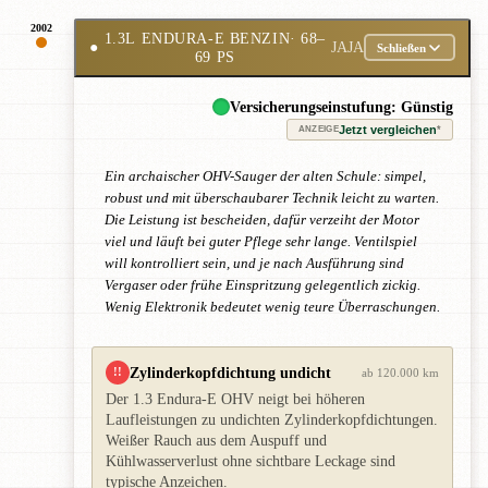
2002
1.3L ENDURA-E BENZIN
· 68–
●
JAJA
Schließen
69 PS
Versicherungseinstufung: Günstig
Jetzt vergleichen
*
ANZEIGE
Ein archaischer OHV-Sauger der alten Schule: simpel,
robust und mit überschaubarer Technik leicht zu warten.
Die Leistung ist bescheiden, dafür verzeiht der Motor
viel und läuft bei guter Pflege sehr lange. Ventilspiel
will kontrolliert sein, und je nach Ausführung sind
Vergaser oder frühe Einspritzung gelegentlich zickig.
Wenig Elektronik bedeutet wenig teure Überraschungen.
Zylinderkopfdichtung undicht
!!
ab 120.000 km
Der 1.3 Endura-E OHV neigt bei höheren
Laufleistungen zu undichten Zylinderkopfdichtungen.
Weißer Rauch aus dem Auspuff und
Kühlwasserverlust ohne sichtbare Leckage sind
typische Anzeichen.