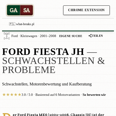
GA
SA
CHROME EXTENSION
🇵🇱 what-breaks.pl
TEILEN
Ford · Kleinwagen · 2001–2008
EIGENE SUCHE
FORD FIESTA JH
—
SCHWACHSTELLEN &
PROBLEME
Schwachstellen, Motorenbewertung und Kaufberatung
★
★
★
★
★
3.0 / 5.0 · Basierend auf 6 Motorvarianten ·
So bewerten wir
er Ford Fiesta MK6 (2002–2008, Chassis JH) ist der