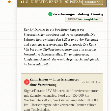
●
1.4L DURATEC BENZIN
· 97 PS
FXJA
Schließen
Versicherungseinstufung: Günstig
Jetzt vergleichen
*
ANZEIGE
Der 1.4 Duratec ist ein bewährter Sauger mit
Steuerkette, der als robust und wartungsarm gilt. Die
Leistung liegt zwischen den 1.25er und 1.6er Varianten
und passt gut zum kompakten Einsatzzweck. Die Kette
hält bei guter Ölpflege lange, ansonsten gibt es kaum
konstruktive Schwachstellen. Ein unaufgeregter,
langlebiger Antrieb, der wenig Ärger macht und günstig
im Unterhalt bleibt.
Zahnriemen — Interferenzmotor
!!
ab 140.000 km
ohne Vorwarnung
Sigma/Duratec 16V-Motoren sind Interferenzmotoren
mit Zahnriemenantrieb. Ford gibt 150.000 km
Wechselintervall an; Werkstätten empfehlen 100.000
km. Übersprungene oder verspannte Riemen führen
zum Totalschaden.