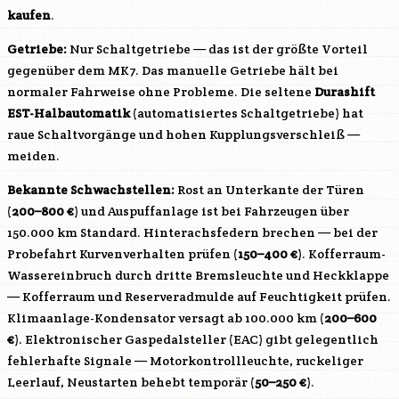
kaufen
.
Getriebe:
Nur Schaltgetriebe — das ist der größte Vorteil
gegenüber dem MK7. Das manuelle Getriebe hält bei
normaler Fahrweise ohne Probleme. Die seltene
Durashift
EST-Halbautomatik
(automatisiertes Schaltgetriebe) hat
raue Schaltvorgänge und hohen Kupplungsverschleiß —
meiden.
Bekannte Schwachstellen:
Rost an Unterkante der Türen
(
200–800 €
) und Auspuffanlage ist bei Fahrzeugen über
150.000 km Standard. Hinterachsfedern brechen — bei der
Probefahrt Kurvenverhalten prüfen (
150–400 €
). Kofferraum-
Wassereinbruch durch dritte Bremsleuchte und Heckklappe
— Kofferraum und Reserveradmulde auf Feuchtigkeit prüfen.
Klimaanlage-Kondensator versagt ab 100.000 km (
200–600
€
). Elektronischer Gaspedalsteller (EAC) gibt gelegentlich
fehlerhafte Signale — Motorkontrollleuchte, ruckeliger
Leerlauf, Neustarten behebt temporär (
50–250 €
).