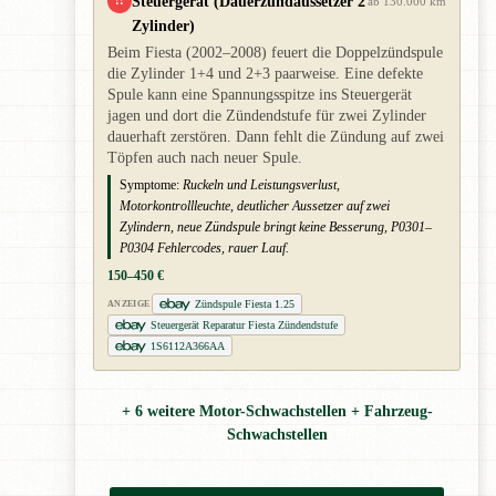
Steuergerät (Dauerzündaussetzer 2
!!
ab 130.000 km
Zylinder)
Beim Fiesta (2002–2008) feuert die Doppelzündspule
die Zylinder 1+4 und 2+3 paarweise. Eine defekte
Spule kann eine Spannungsspitze ins Steuergerät
jagen und dort die Zündendstufe für zwei Zylinder
dauerhaft zerstören. Dann fehlt die Zündung auf zwei
Töpfen auch nach neuer Spule.
Symptome:
Ruckeln und Leistungsverlust,
Motorkontrollleuchte, deutlicher Aussetzer auf zwei
Zylindern, neue Zündspule bringt keine Besserung, P0301–
P0304 Fehlercodes, rauer Lauf.
150–450 €
Zündspule Fiesta 1.25
ANZEIGE
Steuergerät Reparatur Fiesta Zündendstufe
1S6112A366AA
+ 6 weitere Motor-Schwachstellen + Fahrzeug-
Schwachstellen