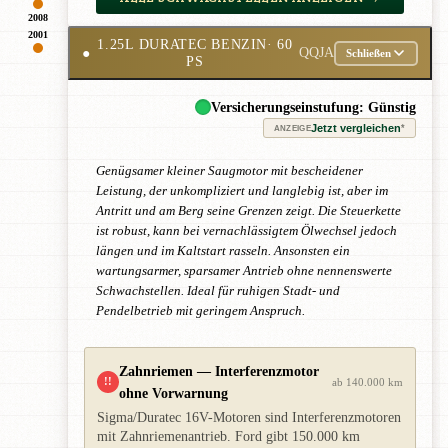
2008
2001
1.25L DURATEC BENZIN
· 60
●
QQJA
Schließen
PS
Versicherungseinstufung: Günstig
Jetzt vergleichen
*
ANZEIGE
Genügsamer kleiner Saugmotor mit bescheidener
Leistung, der unkompliziert und langlebig ist, aber im
Antritt und am Berg seine Grenzen zeigt. Die Steuerkette
ist robust, kann bei vernachlässigtem Ölwechsel jedoch
längen und im Kaltstart rasseln. Ansonsten ein
wartungsarmer, sparsamer Antrieb ohne nennenswerte
Schwachstellen. Ideal für ruhigen Stadt- und
Pendelbetrieb mit geringem Anspruch.
Zahnriemen — Interferenzmotor
!!
ab 140.000 km
ohne Vorwarnung
Sigma/Duratec 16V-Motoren sind Interferenzmotoren
mit Zahnriemenantrieb. Ford gibt 150.000 km