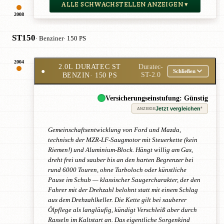
ALLE SCHWACHSTELLEN ANZEIGEN ▾
2008
ST150
· Benziner
· 150 PS
2004
2.0L DURATEC ST
Duratec-
●
Schließen
BENZIN
· 150 PS
ST-2.0
Versicherungseinstufung: Günstig
Jetzt vergleichen
*
ANZEIGE
Gemeinschaftsentwicklung von Ford und Mazda,
technisch der MZR-LF-Saugmotor mit Steuerkette (kein
Riemen!) und Aluminium-Block. Hängt willig am Gas,
dreht frei und sauber bis an den harten Begrenzer bei
rund 6000 Touren, ohne Turboloch oder künstliche
Pause im Schub — klassischer Saugercharakter, der den
Fahrer mit der Drehzahl belohnt statt mit einem Schlag
aus dem Drehzahlkeller. Die Kette gilt bei sauberer
Ölpflege als langläufig, kündigt Verschleiß aber durch
Rasseln im Kaltstart an. Das eigentliche Sorgenkind