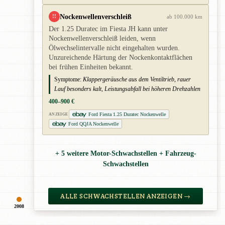
Nockenwellenverschleiß
!!
ab 100.000 km
Der 1.25 Duratec im Fiesta JH kann unter
Nockenwellenverschleiß leiden, wenn
Ölwechselintervalle nicht eingehalten wurden.
Unzureichende Härtung der Nockenkontaktflächen
bei frühen Einheiten bekannt.
Symptome:
Klappergeräusche aus dem Ventiltrieb, rauer
Lauf besonders kalt, Leistungsabfall bei höheren Drehzahlen
400–900 €
Ford Fiesta 1.25 Duratec Nockenwelle
ANZEIGE
Ford QQJA Nockenwelle
+ 5 weitere Motor-Schwachstellen + Fahrzeug-
Schwachstellen
ALLE SCHWACHSTELLEN ANZEIGEN →
2008