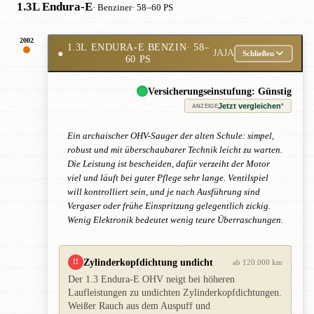
1.3L Endura-E
· Benziner
· 58–60 PS
2002
1.3L ENDURA-E BENZIN
· 58–
●
JAJA
Schließen
60 PS
Versicherungseinstufung: Günstig
Jetzt vergleichen
*
ANZEIGE
Ein archaischer OHV-Sauger der alten Schule: simpel,
robust und mit überschaubarer Technik leicht zu warten.
Die Leistung ist bescheiden, dafür verzeiht der Motor
viel und läuft bei guter Pflege sehr lange. Ventilspiel
will kontrolliert sein, und je nach Ausführung sind
Vergaser oder frühe Einspritzung gelegentlich zickig.
Wenig Elektronik bedeutet wenig teure Überraschungen.
Zylinderkopfdichtung undicht
!!
ab 120.000 km
Der 1.3 Endura-E OHV neigt bei höheren
Laufleistungen zu undichten Zylinderkopfdichtungen.
Weißer Rauch aus dem Auspuff und