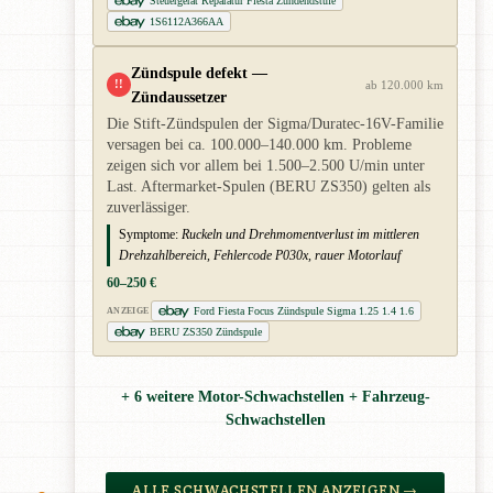
Steuergerät Reparatur Fiesta Zündendstufe
1S6112A366AA
Zündspule defekt —
!!
ab 120.000 km
Zündaussetzer
Die Stift-Zündspulen der Sigma/Duratec-16V-Familie
versagen bei ca. 100.000–140.000 km. Probleme
zeigen sich vor allem bei 1.500–2.500 U/min unter
Last. Aftermarket-Spulen (BERU ZS350) gelten als
zuverlässiger.
Symptome:
Ruckeln und Drehmomentverlust im mittleren
Drehzahlbereich, Fehlercode P030x, rauer Motorlauf
60–250 €
Ford Fiesta Focus Zündspule Sigma 1.25 1.4 1.6
ANZEIGE
BERU ZS350 Zündspule
+ 6 weitere Motor-Schwachstellen + Fahrzeug-
Schwachstellen
ALLE SCHWACHSTELLEN ANZEIGEN →