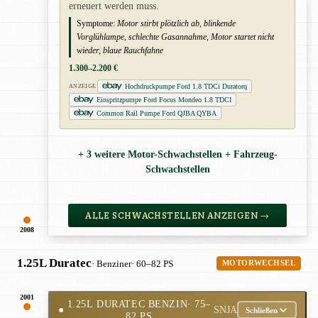
erneuert werden muss.
Symptome:
Motor stirbt plötzlich ab, blinkende
Vorglühlampe, schlechte Gasannahme, Motor startet nicht
wieder, blaue Rauchfahne
1.300–2.200 €
Hochdruckpumpe Ford 1.8 TDCi Duratorq
ANZEIGE
Einspritzpumpe Ford Focus Mondeo 1.8 TDCI
Common Rail Pumpe Ford QJBA QYBA
+ 3 weitere Motor-Schwachstellen + Fahrzeug-
Schwachstellen
ALLE SCHWACHSTELLEN ANZEIGEN →
2008
1.25L Duratec
· Benziner
· 60–82 PS
MOTORWECHSEL
2001
1.25L DURATEC BENZIN
· 75–
●
SNJA
Schließen
82 PS