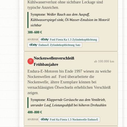
Kühlwasserverlust ohne sichtbare Leckage sind
typische Anzeichen.
Symptome:
Weißer Rauch aus dem Auspuff,
Kühlwasserspiegel sinkt, Öl-Wasser-Emulsion im Motoröl
sichtbar
300–600 €
Ford Fiesta Ka 1.3 Zylinderkopfdichtung
ANZEIGE
Endura-E Zylinderkopfdichtung Satz
Nockenwellenverschleiß
!!
ab 100.000 km
Frühbaujahre
Endura-E-Motoren bis Ende 1997 wiesen zu weiche
Nockenwellen auf. Ford überarbeitete die
Nockenwelle, ältere Exemplare können bei
vernachlässigten Ölwechseln erheblichen Verschleiß
zeigen.
Symptome:
Klappernde Geräusche aus dem Ventiltrieb,
unrunder Lauf, Leistungsabfall bei höheren Drehzahlen
400–800 €
Ford Ka Fiesta 1.3 Nockenwelle Endura-E
ANZEIGE