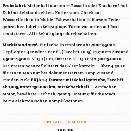
Probefahrt:
Motor kalt starten — Rasseln oder Klackern? Auf
Kühlmittelstand achten. Kofferraum-Check auf
Wasserflecken in Mulde. Fahrverhalten in Kurven: Feder
gebrochen führt zu Schräglage. Türen von unten auf Rost
inspizieren. Alle Schaltgänge durchschalten.
Marktstand 2026:
Einfache Exemplare ab
1.200–2.500 €
.
Gepflegte 1.4er oder 1.6er FL (Facelift 2005) in gutem Zustand
2.500–4.500 €
. ST150 (2.0L Duratec-ST, 150 PS)
2.500–5.000 €
.
Das Preisniveau reflektiert das Alter korrekt — über 4.500 €
für einen MK6 nur bei dokumentiertem Topp-Zustand.
Insider-Pick:
FXJA
1.4 Duratec mit Schaltgetriebe, Facelift
ab 2005, unter 130.000 km, mit Scheckheft
— einfacher
Motor, bewährte Technik, genug Leistung für die Stadt,
keine elektronischen Komplikationen.
SPASSIGSTER MOTOR
150 PS