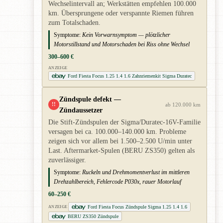
Wechselintervall an; Werkstätten empfehlen 100.000
km. Übersprungene oder verspannte Riemen führen
zum Totalschaden.
Symptome:
Kein Vorwarnsymptom — plötzlicher
Motorstillstand und Motorschaden bei Riss ohne Wechsel
300–600 €
ANZEIGE
Ford Fiesta Focus 1.25 1.4 1.6 Zahnriemenkit Sigma Duratec
Zündspule defekt —
!!
ab 120.000 km
Zündaussetzer
Die Stift-Zündspulen der Sigma/Duratec-16V-Familie
versagen bei ca. 100.000–140.000 km. Probleme
zeigen sich vor allem bei 1.500–2.500 U/min unter
Last. Aftermarket-Spulen (BERU ZS350) gelten als
zuverlässiger.
Symptome:
Ruckeln und Drehmomentverlust im mittleren
Drehzahlbereich, Fehlercode P030x, rauer Motorlauf
60–250 €
Ford Fiesta Focus Zündspule Sigma 1.25 1.4 1.6
ANZEIGE
BERU ZS350 Zündspule