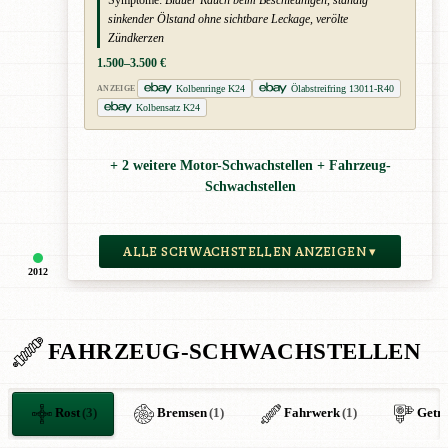
sinkender Ölstand ohne sichtbare Leckage, verölte
Zündkerzen
1.500–3.500 €
Kolbenringe K24
Ölabstreifring 13011-R40
ANZEIGE
Kolbensatz K24
+ 2 weitere Motor-Schwachstellen + Fahrzeug-
Schwachstellen
ALLE SCHWACHSTELLEN ANZEIGEN ▾
2012
FAHRZEUG-SCHWACHSTELLEN
Rost
(3)
Bremsen
(1)
Fahrwerk
(1)
Getri