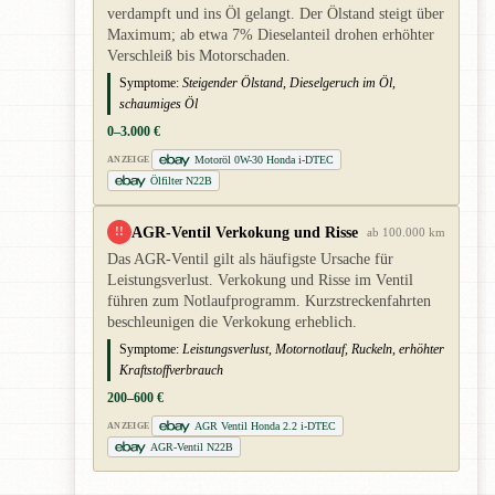
verdampft und ins Öl gelangt. Der Ölstand steigt über
Maximum; ab etwa 7% Dieselanteil drohen erhöhter
Verschleiß bis Motorschaden.
Symptome:
Steigender Ölstand, Dieselgeruch im Öl,
schaumiges Öl
0–3.000 €
Motoröl 0W-30 Honda i-DTEC
ANZEIGE
Ölfilter N22B
AGR-Ventil Verkokung und Risse
!!
ab 100.000 km
Das AGR-Ventil gilt als häufigste Ursache für
Leistungsverlust. Verkokung und Risse im Ventil
führen zum Notlaufprogramm. Kurzstreckenfahrten
beschleunigen die Verkokung erheblich.
Symptome:
Leistungsverlust, Motornotlauf, Ruckeln, erhöhter
Kraftstoffverbrauch
200–600 €
AGR Ventil Honda 2.2 i-DTEC
ANZEIGE
AGR-Ventil N22B