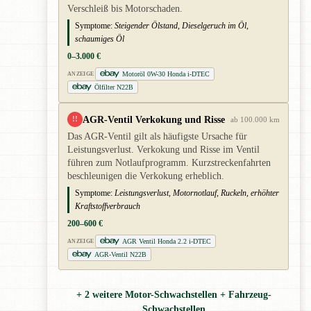
Verschleiß bis Motorschaden.
Symptome:
Steigender Ölstand, Dieselgeruch im Öl,
schaumiges Öl
0–3.000 €
Motoröl 0W-30 Honda i-DTEC
ANZEIGE
Ölfilter N22B
AGR-Ventil Verkokung und Risse
!!
ab 100.000 km
Das AGR-Ventil gilt als häufigste Ursache für
Leistungsverlust. Verkokung und Risse im Ventil
führen zum Notlaufprogramm. Kurzstreckenfahrten
beschleunigen die Verkokung erheblich.
Symptome:
Leistungsverlust, Motornotlauf, Ruckeln, erhöhter
Kraftstoffverbrauch
200–600 €
AGR Ventil Honda 2.2 i-DTEC
ANZEIGE
AGR-Ventil N22B
+ 2 weitere Motor-Schwachstellen + Fahrzeug-
Schwachstellen