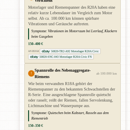
Verschleiß
Motorlager und Riemenspanner des R20A haben eine
relativ kurze Lebensdauer im Vergleich zum Motor
selbst. Ab ca. 100.000 km können spürbare
Vibrationen und Geräusche auftreten.
Symptome:
Vibrationen im Motorraum bei Leerlauf, Klackern
beim Gasgeben
150–400 €
50820-TR2-A92 Motorlager R20A Civic
ANZEIGE
50820-SNC-043 Motorlager R20A Civic FN
Spannrolle des Nebenaggregate-
!
ab 100.000 km
Riemens
Wie beim verwandten R18A gehört der
Riemenspanner zu den bekannten Schwachstellen der
R-Serie. Eine ausgeschlagene Spannrolle quietscht
oder rasselt; reißt der Riemen, fallen Servolenkung,
Lichtmaschine und Wasserpumpe aus.
Symptome:
Quietschen beim Kaltstart, Rasseln aus dem
Riementrieb
150–350 €