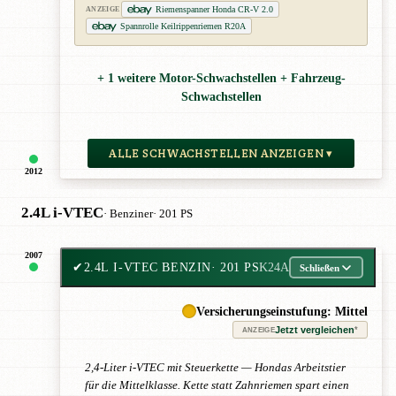
Riemenspanner Honda CR-V 2.0
ANZEIGE
Spannrolle Keilrippenriemen R20A
+ 1 weitere Motor-Schwachstellen + Fahrzeug-
Schwachstellen
ALLE SCHWACHSTELLEN ANZEIGEN ▾
2012
2.4L i-VTEC
· Benziner
· 201 PS
2007
✔
2.4L I-VTEC BENZIN
· 201 PS
K24A
Schließen
Versicherungseinstufung: Mittel
Jetzt vergleichen
*
ANZEIGE
2,4-Liter i-VTEC mit Steuerkette — Hondas Arbeitstier
für die Mittelklasse. Kette statt Zahnriemen spart einen