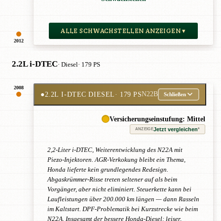
ALLE SCHWACHSTELLEN ANZEIGEN ▾
2012
2.2L i-DTEC
· Diesel
· 179 PS
2008
●
2.2L I-DTEC DIESEL
· 179 PS
N22B
Schließen
Versicherungseinstufung: Mittel
Jetzt vergleichen
*
ANZEIGE
2,2-Liter i-DTEC, Weiterentwicklung des N22A mit
Piezo-Injektoren. AGR-Verkokung bleibt ein Thema,
Honda lieferte kein grundlegendes Redesign.
Abgaskrümmer-Risse treten seltener auf als beim
Vorgänger, aber nicht eliminiert. Steuerkette kann bei
Laufleistungen über 200.000 km längen — dann Rasseln
im Kaltstart. DPF-Problematik bei Kurzstrecke wie beim
N22A. Insgesamt der bessere Honda-Diesel: leiser,