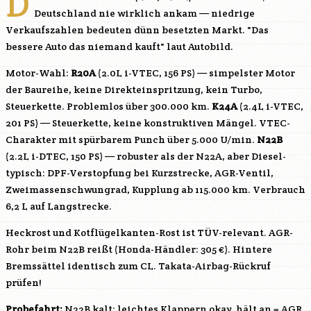
D
Deutschland nie wirklich ankam — niedrige
Verkaufszahlen bedeuten dünn besetzten Markt. "Das
bessere Auto das niemand kauft" laut Autobild.
Motor-Wahl:
R20A
(2.0L i-VTEC, 156 PS) — simpelster Motor
der Baureihe, keine Direkteinspritzung, kein Turbo,
Steuerkette. Problemlos über 300.000 km.
K24A
(2.4L i-VTEC,
201 PS) — Steuerkette, keine konstruktiven Mängel. VTEC-
Charakter mit spürbarem Punch über 5.000 U/min.
N22B
(2.2L i-DTEC, 150 PS) — robuster als der N22A, aber Diesel-
typisch: DPF-Verstopfung bei Kurzstrecke, AGR-Ventil,
Zweimassenschwungrad, Kupplung ab 115.000 km. Verbrauch
6,2 L auf Langstrecke.
Heckrost und Kotflügelkanten-Rost ist TÜV-relevant. AGR-
Rohr beim
N22B
reißt (Honda-Händler: 305 €). Hintere
Bremssättel identisch zum CL. Takata-Airbag-Rückruf
prüfen!
Probefahrt:
N22B
kalt: leichtes Klappern okay, hält an = AGR