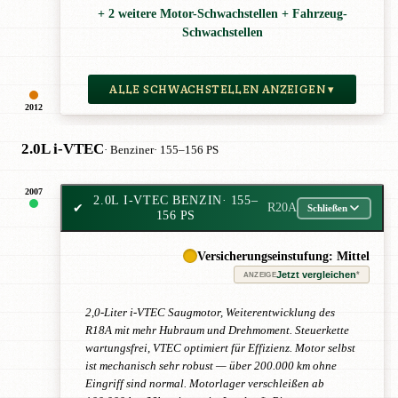
+ 2 weitere Motor-Schwachstellen + Fahrzeug-
Schwachstellen
ALLE SCHWACHSTELLEN ANZEIGEN ▾
2012
2.0L i-VTEC
· Benziner
· 155–156 PS
2007
2.0L I-VTEC BENZIN
· 155–
✔
R20A
Schließen
156 PS
Versicherungseinstufung: Mittel
Jetzt vergleichen
*
ANZEIGE
2,0-Liter i-VTEC Saugmotor, Weiterentwicklung des
R18A mit mehr Hubraum und Drehmoment. Steuerkette
wartungsfrei, VTEC optimiert für Effizienz. Motor selbst
ist mechanisch sehr robust — über 200.000 km ohne
Eingriff sind normal. Motorlager verschleißen ab