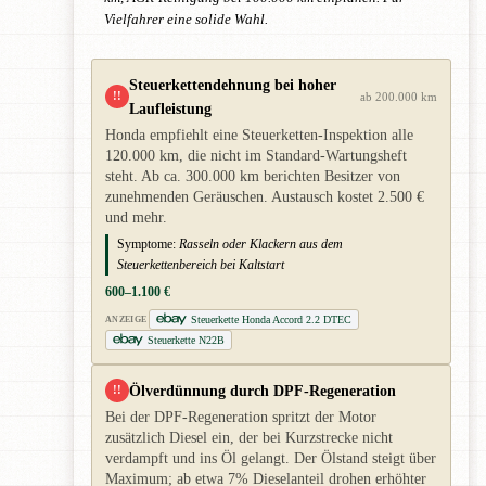
Vielfahrer eine solide Wahl.
Steuerkettendehnung bei hoher
!!
ab 200.000 km
Laufleistung
Honda empfiehlt eine Steuerketten-Inspektion alle
120.000 km, die nicht im Standard-Wartungsheft
steht. Ab ca. 300.000 km berichten Besitzer von
zunehmenden Geräuschen. Austausch kostet 2.500 €
und mehr.
Symptome:
Rasseln oder Klackern aus dem
Steuerkettenbereich bei Kaltstart
600–1.100 €
Steuerkette Honda Accord 2.2 DTEC
ANZEIGE
Steuerkette N22B
Ölverdünnung durch DPF-Regeneration
!!
Bei der DPF-Regeneration spritzt der Motor
zusätzlich Diesel ein, der bei Kurzstrecke nicht
verdampft und ins Öl gelangt. Der Ölstand steigt über
Maximum; ab etwa 7% Dieselanteil drohen erhöhter