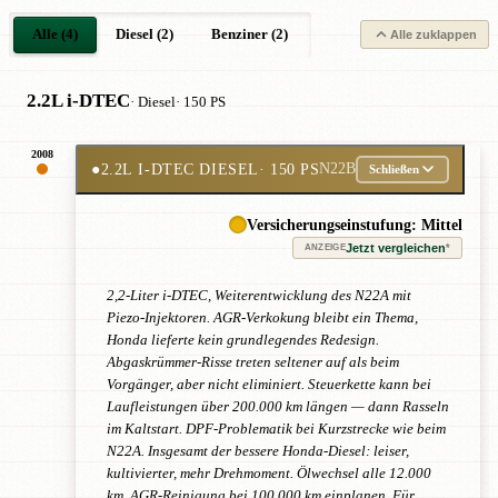
Alle (4)
Diesel (2)
Benziner (2)
Alle zuklappen
2.2L i-DTEC
· Diesel
· 150 PS
2008
●
2.2L I-DTEC DIESEL
· 150 PS
N22B
Schließen
Versicherungseinstufung: Mittel
Jetzt vergleichen
*
ANZEIGE
2,2-Liter i-DTEC, Weiterentwicklung des N22A mit
Piezo-Injektoren. AGR-Verkokung bleibt ein Thema,
Honda lieferte kein grundlegendes Redesign.
Abgaskrümmer-Risse treten seltener auf als beim
Vorgänger, aber nicht eliminiert. Steuerkette kann bei
Laufleistungen über 200.000 km längen — dann Rasseln
im Kaltstart. DPF-Problematik bei Kurzstrecke wie beim
N22A. Insgesamt der bessere Honda-Diesel: leiser,
kultivierter, mehr Drehmoment. Ölwechsel alle 12.000
km, AGR-Reinigung bei 100.000 km einplanen. Für