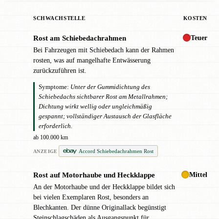
SCHWACHSTELLE
KOSTEN
Teuer
Rost am Schiebedachrahmen
!
Bei Fahrzeugen mit Schiebedach kann der Rahmen
rosten, was auf mangelhafte Entwässerung
zurückzuführen ist.
Symptome:
Unter der Gummidichtung des
Schiebedachs sichtbarer Rost am Metallrahmen;
Dichtung wirkt wellig oder ungleichmäßig
gespannt; vollständiger Austausch der Glasfläche
erforderlich.
ab 100.000 km
Accord Schiebedachrahmen Rost
ANZEIGE
Mittel
Rost auf Motorhaube und Heckklappe
●
An der Motorhaube und der Heckklappe bildet sich
bei vielen Exemplaren Rost, besonders an
Blechkanten. Der dünne Originallack begünstigt
Steinschlagschäden als Ausgangspunkt für