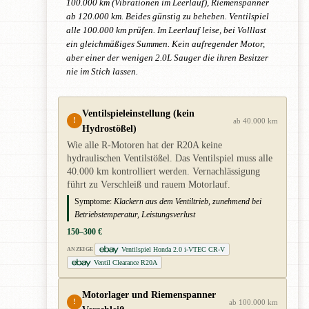
100.000 km (Vibrationen im Leerlauf), Riemenspanner
ab 120.000 km. Beides günstig zu beheben. Ventilspiel
alle 100.000 km prüfen. Im Leerlauf leise, bei Volllast
ein gleichmäßiges Summen. Kein aufregender Motor,
aber einer der wenigen 2.0L Sauger die ihren Besitzer
nie im Stich lassen.
Ventilspieleinstellung (kein
!
ab 40.000 km
Hydrostößel)
Wie alle R-Motoren hat der R20A keine
hydraulischen Ventilstößel. Das Ventilspiel muss alle
40.000 km kontrolliert werden. Vernachlässigung
führt zu Verschleiß und rauem Motorlauf.
Symptome:
Klackern aus dem Ventiltrieb, zunehmend bei
Betriebstemperatur, Leistungsverlust
150–300 €
Ventilspiel Honda 2.0 i-VTEC CR-V
ANZEIGE
Ventil Clearance R20A
Motorlager und Riemenspanner
!
ab 100.000 km