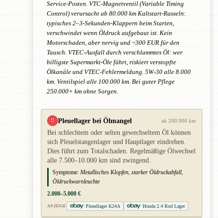
Service-Posten. VTC-Magnetventil (Variable Timing
Control) verursacht ab 80.000 km Kaltstart-Rasseln:
typisches 2–3-Sekunden-Klappern beim Starten,
verschwindet wenn Öldruck aufgebaut ist. Kein
Motorschaden, aber nervig und ~300 EUR für den
Tausch. VTEC-Ausfall durch verschlammtes Öl: wer
billigste Supermarkt-Öle fährt, riskiert verstopfte
Ölkanäle und VTEC-Fehlermeldung. 5W-30 alle 8.000
km. Ventilspiel alle 100.000 km. Bei guter Pflege
250.000+ km ohne Sorgen.
Pleuellager bei Ölmangel
!!
ab 200.000 km
Bei schlechtem oder selten gewechseltem Öl können
sich Pleuelstangenlager und Hauptlager eindrehen.
Dies führt zum Totalschaden. Regelmäßige Ölwechsel
alle 7.500–10.000 km sind zwingend.
Symptome:
Metallisches Klopfen, starker Öldruckabfall,
Öldruckwarnleuchte
2.000–5.000 €
Pleuellager K24A
Honda 2.4 Rod Lager
ANZEIGE