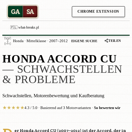
GA
SA
CHROME EXTENSION
🇵🇱 what-breaks.pl
TEILEN
Honda · Mittelklasse · 2007–2012
EIGENE SUCHE
HONDA ACCORD CU
— SCHWACHSTELLEN
& PROBLEME
Schwachstellen, Motorenbewertung und Kaufberatung
★
★
★
★
★
4.3 / 5.0 · Basierend auf 3 Motorvarianten ·
So bewerten wir
er Honda Accord CU (2007–2012) ist der Accord, der in