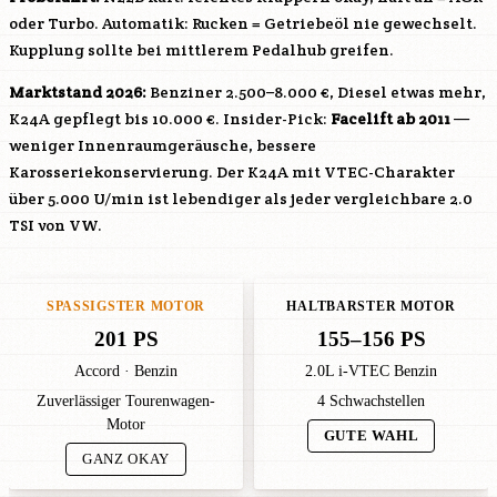
oder Turbo. Automatik: Rucken = Getriebeöl nie gewechselt.
Kupplung sollte bei mittlerem Pedalhub greifen.
Marktstand 2026:
Benziner 2.500–8.000 €, Diesel etwas mehr,
K24A
gepflegt bis 10.000 €. Insider-Pick:
Facelift ab 2011
—
weniger Innenraumgeräusche, bessere
Karosseriekonservierung. Der
K24A
mit VTEC-Charakter
über 5.000 U/min ist lebendiger als jeder vergleichbare 2.0
TSI von VW.
SPASSIGSTER MOTOR
HALTBARSTER MOTOR
201 PS
155–156 PS
Accord · Benzin
2.0L i-VTEC Benzin
Zuverlässiger Tourenwagen-
4 Schwachstellen
Motor
GUTE WAHL
GANZ OKAY