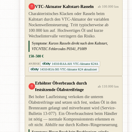
VTC-Aktuator Kaltstart-Rasseln
!!
ab 100.000 km
Charakteristisches Klacken oder Rasseln beim
Kaltstart durch den VTC-Aktuator der variablen
Nockenwellensteuerung. Tritt typischerweise ab
100.000 km auf. Hochwertiges Öl und kurze
Wechselintervalle verringern das Risiko.
Symptome:
Kurzes Rasseln direkt nach dem Kaltstart,
VTC/VTEC Fehlercodes P0341, P1009
150–500 €
14310-RAA-A01 VTC-Aktuator K24A
ANZEIGE
14310-R5A-305 VTC-Aktuator K24 aktualisiert
Erhöhter Ölverbrauch durch
!!
ab 110.000 km
festsitzende Ölabstreifringe
Bei hoher Laufleistung verkoken die unteren
Ölabstreifringe und setzen sich fest, sodass Öl in den
Brennraum gelangt und mitverbrannt wird (Service-
Bulletin 13-077). Ein Ölverbrauchstest beim Händler
ist nötig — normale Kompressionstests erkennen es
oft nicht. Abhilfe nur durch Kolben-/Ringerneuerung.
Symptome:
Blauer Rauch beim Beschleunigen, ständig