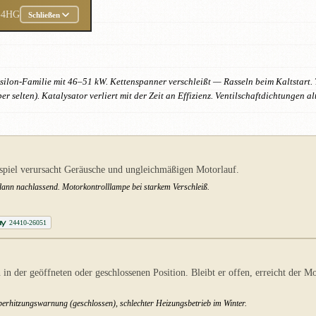
G4HG
Schließen
silon-Familie mit 46–51 kW. Kettenspanner verschleißt — Rasseln beim Kaltstart. T
 selten). Katalysator verliert mit der Zeit an Effizienz. Ventilschaftdichtungen
piel verursacht Geräusche und ungleichmäßigen Motorlauf.
dann nachlassend. Motorkontrolllampe bei starkem Verschleiß.
24410-26051
n der geöffneten oder geschlossenen Position. Bleibt er offen, erreicht der Mo
Überhitzungswarnung (geschlossen), schlechter Heizungsbetrieb im Winter.