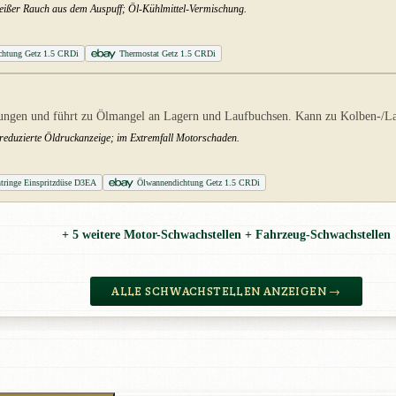
 weißer Rauch aus dem Auspuff; Öl-Kühlmittel-Vermischung.
ichtung Getz 1.5 CRDi
Thermostat Getz 1.5 CRDi
rungen und führt zu Ölmangel an Lagern und Laufbuchsen. Kann zu Kolben-/L
eduzierte Öldruckanzeige; im Extremfall Motorschaden.
htringe Einspritzdüse D3EA
Ölwannendichtung Getz 1.5 CRDi
+ 5 weitere Motor-Schwachstellen + Fahrzeug-Schwachstellen
ALLE SCHWACHSTELLEN ANZEIGEN →