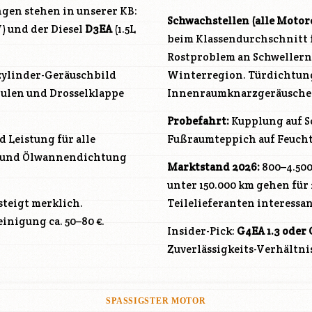
gen stehen in unserer KB:
Schwachstellen (alle Motor
W) und der Diesel
D3EA
(1.5L
beim Klassendurchschnitt fä
Rostproblem an Schwellern
izylinder-Geräuschbild
Winterregion. Türdichtunge
ulen und Drosselklappe
Innenraumknarzgeräusche bi
Probefahrt:
Kupplung auf Sc
 Leistung für alle
Fußraumteppich auf Feucht
kel und Ölwannendichtung
Marktstand 2026:
800–4.500 
unter 150.000 km gehen für 
steigt merklich.
Teilelieferanten interessan
inigung ca. 50–80 €.
Insider-Pick:
G4EA
1.3 oder
Zuverlässigkeits-Verhältni
SPASSIGSTER MOTOR