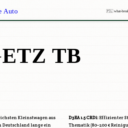
e Auto
🇵🇱 what-brea
ETZ TB
reichsten Kleinstwagen aus
D3EA
1.5 CRDi:
Effizienter S
n Deutschland lange ein
Thematik (80–200 € Reinigu