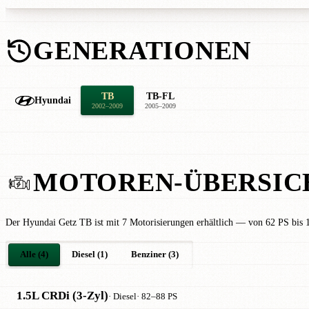
GENERATIONEN
TB
TB-FL
Hyundai
2002–2009
2005–2009
MOTOREN-ÜBERSIC
Der Hyundai Getz TB ist mit 7 Motorisierungen erhältlich — von 62 PS bis 
Alle (4)
Diesel (1)
Benziner (3)
1.5L CRDi (3-Zyl)
· Diesel
· 82–88 PS