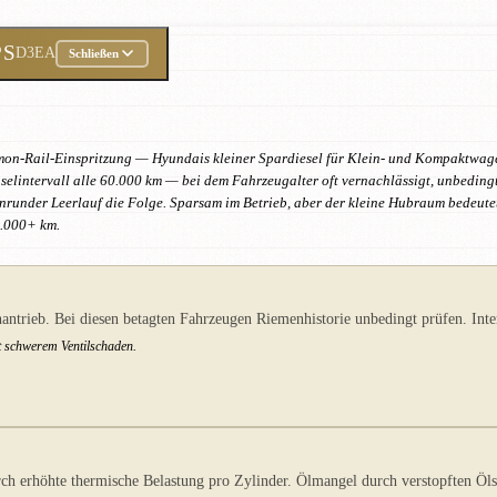
PS
D3EA
Schließen
on-Rail-Einspritzung — Hyundais kleiner Spardiesel für Klein- und Kompaktwagen
elintervall alle 60.000 km — bei dem Fahrzeugalter oft vernachlässigt, unbedingt
unrunder Leerlauf die Folge. Sparsam im Betrieb, aber der kleine Hubraum bedeut
0.000+ km.
rieb. Bei diesen betagten Fahrzeugen Riemenhistorie unbedingt prüfen. Inte
t schwerem Ventilschaden.
h erhöhte thermische Belastung pro Zylinder. Ölmangel durch verstopften Ölsi