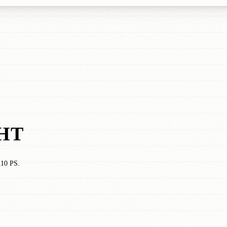
HT
110 PS.