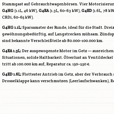
Stammgast auf Gebrauchtwagenbörsen. Vier Motorisierun
G4HG
(1.1L, 46 kW),
G4EA
(1.3L, 60–63 kW),
G4ED
(1.6L, 78 k
CRDi, 60–65 kW).
G4HG
1.1L:
Sparsamster der Runde, ideal für die Stadt. Dre
gewöhnungsbedürftig, auf Langstrecken mühsam. Zündsp
sind bekannte Verschleißteile ab 80.000–100.000 km.
G4EA
1.3L:
Der ausgewogenste Motor im Getz — ausreichend
Situationen, solide Haltbarkeit. Ölverlust an Ventildec
tritt ab 100.000 km auf, Reparatur ca. 150–250 €.
G4ED
1.6L:
Flottester Antrieb im Getz, aber der Verbrauch 
Drosselklappe kann verschmutzen (Leerlaufschwanken), Re