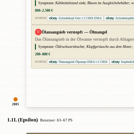
Symptome:
Kühlmittelstand sinkt; Blasen im Ausgleichsbehälter;
800–2.500 €
Zylinderkopf Getz 1.5 CRDi D3EA
Zylinderkopfd
ANZEIGE
Ölansaugsieb verstopft — Ölmangel
!!
Das Ölansaugsieb in der Ölwanne verstopft durch Ablage
Symptome:
Öldruckwarnleuchte; Klopfgeräusche aus dem Motor; r
200–800 €
Ölansaugsieb Ölpumpe D3EA 1.5 CRDi
Kupferdic
ANZEIGE
2005
1.1L (Epsilon)
· Benziner
· 63–67 PS