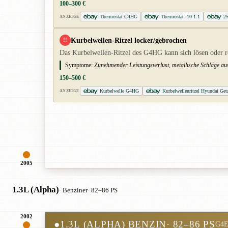
100–300 €
Thermostat G4HG
Thermostat i10 1.1
2
ANZEIGE
Kurbelwellen-Ritzel locker/gebrochen
!!
Das Kurbelwellen-Ritzel des G4HG kann sich lösen oder re
Symptome:
Zunehmender Leistungsverlust, metallische Schläge aus
150–500 €
Kurbelwelle G4HG
Kurbelwellenritzel Hyundai Get
ANZEIGE
2005
1.3L (Alpha)
· Benziner
· 82–86 PS
2002
●
1.3L (ALPHA) BENZIN
· 82–86 PS
G4