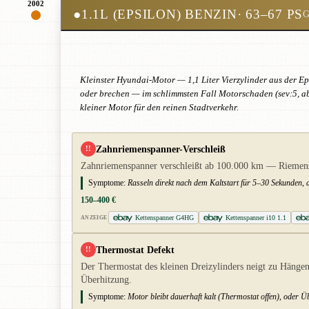
2002
●
1.1L (EPSILON) BENZIN
· 63–67 PS
Kleinster Hyundai-Motor — 1,1 Liter Vierzylinder aus der Ep
oder brechen — im schlimmsten Fall Motorschaden (sev:5, aber
kleiner Motor für den reinen Stadtverkehr.
Zahnriemenspanner-Verschleiß
!!
Zahnriemenspanner verschleißt ab 100.000 km — Riemens
Symptome:
Rasseln direkt nach dem Kaltstart für 5–30 Sekunden, 
150–400 €
Kettenspanner G4HG
Kettenspanner i10 1.1
ANZEIGE
Thermostat Defekt
!!
Der Thermostat des kleinen Dreizylinders neigt zu Hängen i
Überhitzung.
Symptome:
Motor bleibt dauerhaft kalt (Thermostat offen), oder 