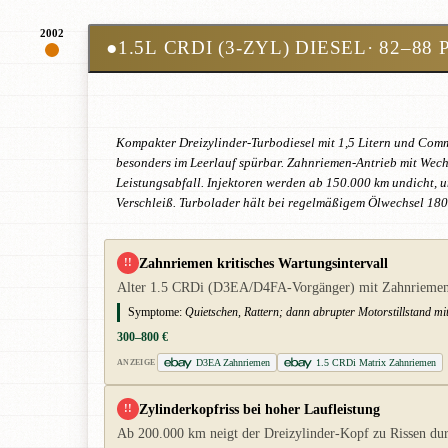
2002
●
1.5L CRDI (3-ZYL) DIESEL
· 82–88 
Kompakter Dreizylinder-Turbodiesel mit 1,5 Litern und Comm
besonders im Leerlauf spürbar. Zahnriemen-Antrieb mit Wechs
Leistungsabfall. Injektoren werden ab 150.000 km undicht, 
Verschleiß. Turbolader hält bei regelmäßigem Ölwechsel 18
Zahnriemen kritisches Wartungsintervall
!!
Alter 1.5 CRDi (D3EA/D4FA-Vorgänger) mit Zahnriemenant
Symptome:
Quietschen, Rattern; dann abrupter Motorstillstand mi
300–800 €
D3EA Zahnriemen
1.5 CRDi Matrix Zahnriemen
ANZEIGE
Zylinderkopfriss bei hoher Laufleistung
!!
Ab 200.000 km neigt der Dreizylinder-Kopf zu Rissen durc