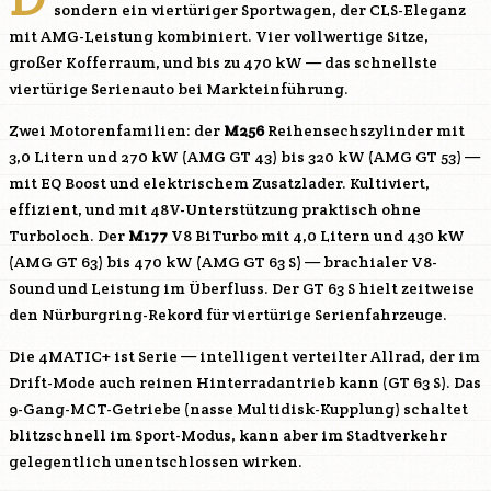
sondern ein viertüriger Sportwagen, der CLS-Eleganz
mit AMG-Leistung kombiniert. Vier vollwertige Sitze,
großer Kofferraum, und bis zu 470 kW — das schnellste
viertürige Serienauto bei Markteinführung.
Zwei Motorenfamilien: der
M256
Reihensechszylinder mit
3,0 Litern und 270 kW (AMG GT 43) bis 320 kW (AMG GT 53) —
mit EQ Boost und elektrischem Zusatzlader. Kultiviert,
effizient, und mit 48V-Unterstützung praktisch ohne
Turboloch. Der
M177
V8 BiTurbo mit 4,0 Litern und 430 kW
(AMG GT 63) bis 470 kW (AMG GT 63 S) — brachialer V8-
Sound und Leistung im Überfluss. Der GT 63 S hielt zeitweise
den Nürburgring-Rekord für viertürige Serienfahrzeuge.
Die 4MATIC+ ist Serie — intelligent verteilter Allrad, der im
Drift-Mode auch reinen Hinterradantrieb kann (GT 63 S). Das
9-Gang-MCT-Getriebe (nasse Multidisk-Kupplung) schaltet
blitzschnell im Sport-Modus, kann aber im Stadtverkehr
gelegentlich unentschlossen wirken.