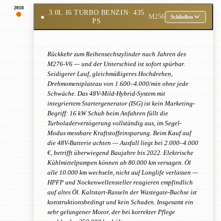
2018
3.0L I6 TURBO BENZIN
· 435
●
M256
Schließen
PS
Rückkehr zum Reihensechszylinder nach Jahren des
M276-V6 — und der Unterschied ist sofort spürbar.
Seidigerer Lauf, gleichmäßigeres Hochdrehen,
Drehmomentplateau von 1.600–4.000/min ohne jede
Schwäche. Das 48V-Mild-Hybrid-System mit
integriertem Startergenerator (ISG) ist kein Marketing-
Begriff: 16 kW Schub beim Anfahren füllt die
Turboladerverzögerung vollständig aus, im Segel-
Modus messbare Kraftstoffeinsparung. Beim Kauf auf
die 48V-Batterie achten — Ausfall liegt bei 2.000–4.000
€, betrifft überwiegend Baujahre bis 2022. Elektrische
Kühlmittelpumpen können ab 80.000 km versagen. Öl
alle 10.000 km wechseln, nicht auf Longlife verlassen —
HPFP und Nockenwellensteller reagieren empfindlich
auf altes Öl. Kaltstart-Rasseln der Wastegate-Buchse ist
konstruktionsbedingt und kein Schaden. Insgesamt ein
sehr gelungener Motor, der bei korrekter Pflege