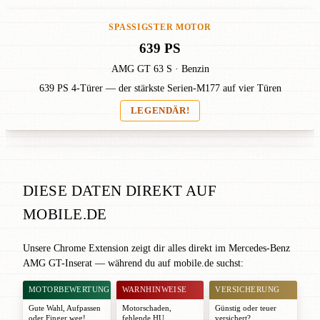
SPASSIGSTER MOTOR
639 PS
AMG GT 63 S · Benzin
639 PS 4-Türer — der stärkste Serien-M177 auf vier Türen
LEGENDÄR!
DIESE DATEN DIREKT AUF
MOBILE.DE
Unsere Chrome Extension zeigt dir alles direkt im Mercedes-Benz
AMG GT-Inserat — während du auf mobile.de suchst:
MOTORBEWERTUNG
WARNHINWEISE
VERSICHERUNG
Gute Wahl
,
Aufpassen
Motorschaden,
Günstig oder teuer
oder
Finger weg!
fehlende HU,
versichert?