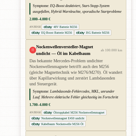
Symptome:
EQ-Boost deaktiviert, Start-Stopp-System
ausgefallen, Hybrid-Warnleuchte, sporadische Startprobleme
2.000–4.000 €
48V Batterie M256
ANZEIGE
EQ Boost Batterie M256
ISG Batterie M256
Nockenwellenversteller-Magnet
!!
ab 100.000 km
undicht — Öl im Kabelbaum
Das bekannte Mercedes-Problem undichter
Nockenwellenmagnete betrifft auch den M256
(gleiche Magnettechnik wie M276/M270). Öl wandert
über Kapillarwirkung und zerstört Lambdasonden
und Steuergerät.
Symptome:
Lambdasonde-Fehlercodes, MKL, unrunder
Lauf. Mehrere elektrische Fehler gleichzeitig im Fortschritt
1.700–4.000 €
Ölstoppkabel M256 Nockenwellenmagnet
ANZEIGE
Nockenwellenmagnet E450 undicht
Kabelbaum Nockenwelle M256 Öl