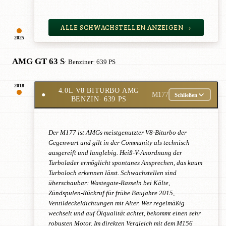
ALLE SCHWACHSTELLEN ANZEIGEN →
2025
AMG GT 63 S
· Benziner
· 639 PS
2018
4.0L V8 BITURBO AMG
●
M177
Schließen
BENZIN
· 639 PS
Der M177 ist AMGs meistgenutzter V8-Biturbo der
Gegenwart und gilt in der Community als technisch
ausgereift und langlebig. Heiß-V-Anordnung der
Turbolader ermöglicht spontanes Ansprechen, das kaum
Turboloch erkennen lässt. Schwachstellen sind
überschaubar: Wastegate-Rasseln bei Kälte,
Zündspulen-Rückruf für frühe Baujahre 2015,
Ventildeckeldichtungen mit Alter. Wer regelmäßig
wechselt und auf Ölqualität achtet, bekommt einen sehr
robusten Motor. Im direkten Vergleich mit dem M156