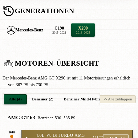
GENERATIONEN
C190
X290
Mercedes-Benz
2015–2021
2018–2025
MOTOREN-ÜBERSICHT
Der Mercedes-Benz AMG GT X290 ist mit 11 Motorisierungen erhältlich
— von 367 PS bis 730 PS.
Alle (4)
Benziner (2)
Benziner Mild-Hybrid (2)
Alle zuklappen
AMG GT 63
· Benziner
· 530–585 PS
2018
4.0L V8 BITURBO AMG
●
M177
Schließen