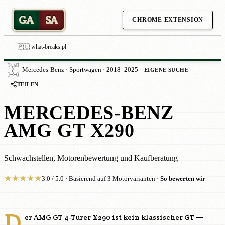
GA
SA
CHROME EXTENSION
🇵🇱 what-breaks.pl
Mercedes-Benz · Sportwagen · 2018–2025
EIGENE SUCHE
TEILEN
MERCEDES-BENZ
AMG GT X290
Schwachstellen, Motorenbewertung und Kaufberatung
★
★
★
★
★
3.0 / 5.0 · Basierend auf 3 Motorvarianten ·
So bewerten wir
D
er AMG GT 4-Türer X290 ist kein klassischer GT —