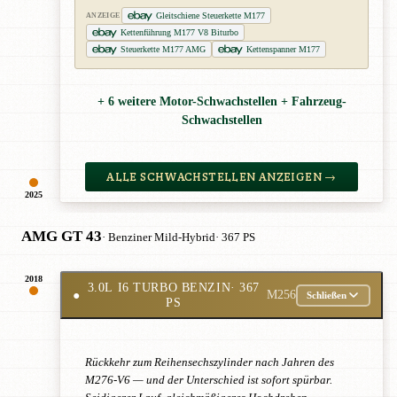
Gleitschiene Steuerkette M177
ANZEIGE
Kettenführung M177 V8 Biturbo
Steuerkette M177 AMG
Kettenspanner M177
+ 6 weitere Motor-Schwachstellen + Fahrzeug-
Schwachstellen
ALLE SCHWACHSTELLEN ANZEIGEN →
2025
AMG GT 43
· Benziner Mild-Hybrid
· 367 PS
2018
3.0L I6 TURBO BENZIN
· 367
●
M256
Schließen
PS
Rückkehr zum Reihensechszylinder nach Jahren des
M276-V6 — und der Unterschied ist sofort spürbar.