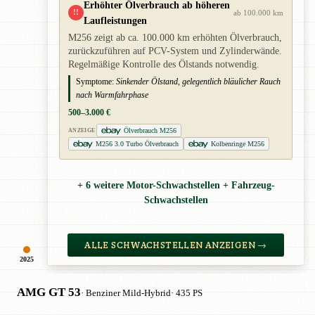
Erhöhter Ölverbrauch ab höheren
!!
ab 100.000 km
Laufleistungen
M256 zeigt ab ca. 100.000 km erhöhten Ölverbrauch,
zurückzuführen auf PCV-System und Zylinderwände.
Regelmäßige Kontrolle des Ölstands notwendig.
Symptome:
Sinkender Ölstand, gelegentlich bläulicher Rauch
nach Warmfahrphase
500–3.000 €
Ölverbrauch M256
ANZEIGE
M256 3.0 Turbo Ölverbrauch
Kolbenringe M256
+ 6 weitere Motor-Schwachstellen + Fahrzeug-
Schwachstellen
ALLE SCHWACHSTELLEN ANZEIGEN →
2025
AMG GT 53
· Benziner Mild-Hybrid
· 435 PS