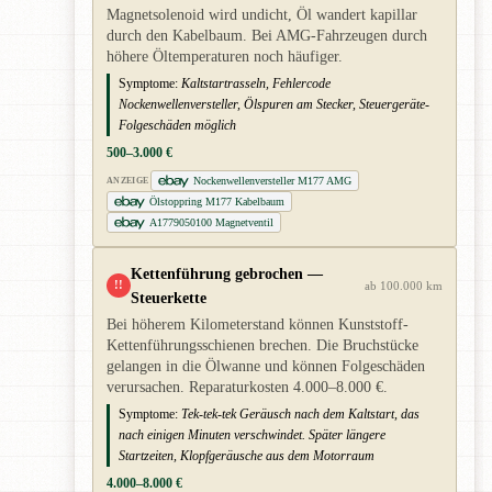
Magnetsolenoid wird undicht, Öl wandert kapillar
durch den Kabelbaum. Bei AMG-Fahrzeugen durch
höhere Öltemperaturen noch häufiger.
Symptome:
Kaltstartrasseln, Fehlercode
Nockenwellenversteller, Ölspuren am Stecker, Steuergeräte-
Folgeschäden möglich
500–3.000 €
Nockenwellenversteller M177 AMG
ANZEIGE
Ölstoppring M177 Kabelbaum
A1779050100 Magnetventil
Kettenführung gebrochen —
!!
ab 100.000 km
Steuerkette
Bei höherem Kilometerstand können Kunststoff-
Kettenführungsschienen brechen. Die Bruchstücke
gelangen in die Ölwanne und können Folgeschäden
verursachen. Reparaturkosten 4.000–8.000 €.
Symptome:
Tek-tek-tek Geräusch nach dem Kaltstart, das
nach einigen Minuten verschwindet. Später längere
Startzeiten, Klopfgeräusche aus dem Motorraum
4.000–8.000 €