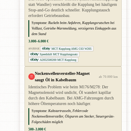
statt Wandler) verschleißt die Kupplung bei häufigem
Stop-and-Go deutlich schneller. Kupplungstausch
erfordert Getriebeausbau.
Symptome:
Ruckeln beim Anfahren, Kupplungsrutschen bei
Volllast, Getriebe-Warnmeldung, verzögertes Einkuppeln aus
dem Stand
3.000–6.000 €
MCT Kupplung AMG C63 W205
ANZEIGE
Speedshift MCT Kupplungssatz
A2052500200 MCT Kupplung
Nockenwellenversteller-Magnet
!!
ab 70.000 km
saugt Öl in Kabelbaum
Identisches Problem wie beim M176/M278: Der
Magnetsolenoid wird undicht, Öl wandert kapillar
durch den Kabelbaum. Bei AMG-Fahrzeugen durch
höhere Öltemperaturen noch häufiger.
Symptome:
Kaltstartrasseln, Fehlercode
Nockenwellenversteller, Ölspuren am Stecker, Steuergeräte-
Folgeschäden möglich
500–3.000 €