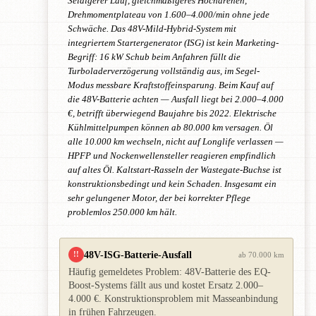
Seidigerer Lauf, gleichmäßigeres Hochdrehen,
Drehmomentplateau von 1.600–4.000/min ohne jede
Schwäche. Das 48V-Mild-Hybrid-System mit
integriertem Startergenerator (ISG) ist kein Marketing-
Begriff: 16 kW Schub beim Anfahren füllt die
Turboladerverzögerung vollständig aus, im Segel-
Modus messbare Kraftstoffeinsparung. Beim Kauf auf
die 48V-Batterie achten — Ausfall liegt bei 2.000–4.000
€, betrifft überwiegend Baujahre bis 2022. Elektrische
Kühlmittelpumpen können ab 80.000 km versagen. Öl
alle 10.000 km wechseln, nicht auf Longlife verlassen —
HPFP und Nockenwellensteller reagieren empfindlich
auf altes Öl. Kaltstart-Rasseln der Wastegate-Buchse ist
konstruktionsbedingt und kein Schaden. Insgesamt ein
sehr gelungener Motor, der bei korrekter Pflege
problemlos 250.000 km hält.
48V-ISG-Batterie-Ausfall
!!
ab 70.000 km
Häufig gemeldetes Problem: 48V-Batterie des EQ-
Boost-Systems fällt aus und kostet Ersatz 2.000–
4.000 €. Konstruktionsproblem mit Masseanbindung
in frühen Fahrzeugen.