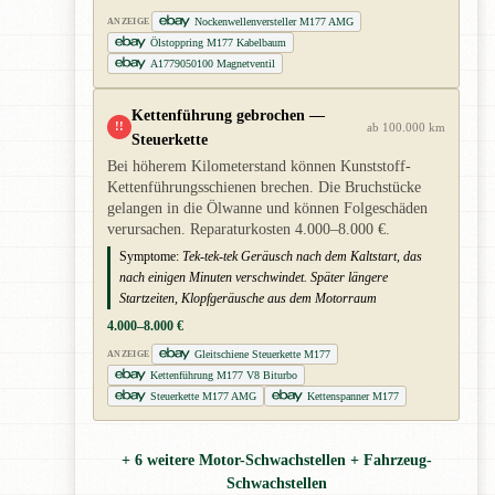
Nockenwellenversteller M177 AMG
ANZEIGE
Ölstoppring M177 Kabelbaum
A1779050100 Magnetventil
Kettenführung gebrochen —
!!
ab 100.000 km
Steuerkette
Bei höherem Kilometerstand können Kunststoff-
Kettenführungsschienen brechen. Die Bruchstücke
gelangen in die Ölwanne und können Folgeschäden
verursachen. Reparaturkosten 4.000–8.000 €.
Symptome:
Tek-tek-tek Geräusch nach dem Kaltstart, das
nach einigen Minuten verschwindet. Später längere
Startzeiten, Klopfgeräusche aus dem Motorraum
4.000–8.000 €
Gleitschiene Steuerkette M177
ANZEIGE
Kettenführung M177 V8 Biturbo
Steuerkette M177 AMG
Kettenspanner M177
+ 6 weitere Motor-Schwachstellen + Fahrzeug-
Schwachstellen