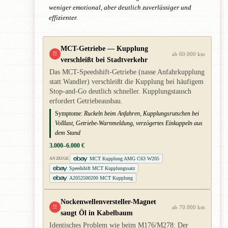
weniger emotional, aber deutlich zuverlässiger und
effizienter.
MCT-Getriebe — Kupplung
!!
ab 60.000 km
verschleißt bei Stadtverkehr
Das MCT-Speedshift-Getriebe (nasse Anfahrkupplung
statt Wandler) verschleißt die Kupplung bei häufigem
Stop-and-Go deutlich schneller. Kupplungstausch
erfordert Getriebeausbau.
Symptome:
Ruckeln beim Anfahren, Kupplungsrutschen bei
Volllast, Getriebe-Warnmeldung, verzögertes Einkuppeln aus
dem Stand
3.000–6.000 €
MCT Kupplung AMG C63 W205
ANZEIGE
Speedshift MCT Kupplungssatz
A2052500200 MCT Kupplung
Nockenwellenversteller-Magnet
!!
ab 70.000 km
saugt Öl in Kabelbaum
Identisches Problem wie beim M176/M278: Der