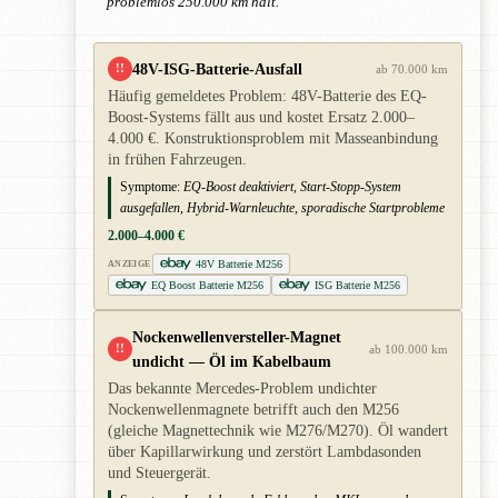
problemlos 250.000 km hält.
48V-ISG-Batterie-Ausfall
!!
ab 70.000 km
Häufig gemeldetes Problem: 48V-Batterie des EQ-
Boost-Systems fällt aus und kostet Ersatz 2.000–
4.000 €. Konstruktionsproblem mit Masseanbindung
in frühen Fahrzeugen.
Symptome:
EQ-Boost deaktiviert, Start-Stopp-System
ausgefallen, Hybrid-Warnleuchte, sporadische Startprobleme
2.000–4.000 €
48V Batterie M256
ANZEIGE
EQ Boost Batterie M256
ISG Batterie M256
Nockenwellenversteller-Magnet
!!
ab 100.000 km
undicht — Öl im Kabelbaum
Das bekannte Mercedes-Problem undichter
Nockenwellenmagnete betrifft auch den M256
(gleiche Magnettechnik wie M276/M270). Öl wandert
über Kapillarwirkung und zerstört Lambdasonden
und Steuergerät.