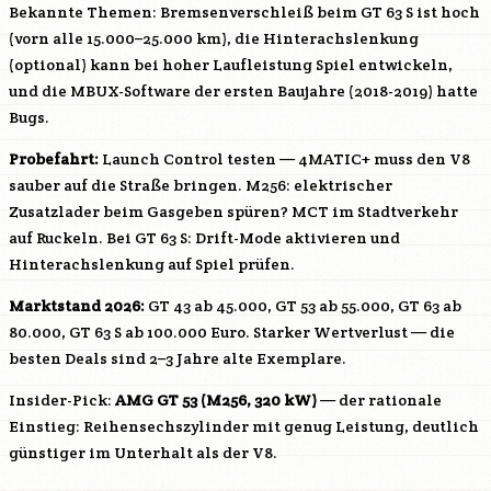
Bekannte Themen: Bremsenverschleiß beim GT 63 S ist hoch
(vorn alle 15.000–25.000 km), die Hinterachslenkung
(optional) kann bei hoher Laufleistung Spiel entwickeln,
und die MBUX-Software der ersten Baujahre (2018-2019) hatte
Bugs.
Probefahrt:
Launch Control testen — 4MATIC+ muss den V8
sauber auf die Straße bringen.
M256
: elektrischer
Zusatzlader beim Gasgeben spüren? MCT im Stadtverkehr
auf Ruckeln. Bei GT 63 S: Drift-Mode aktivieren und
Hinterachslenkung auf Spiel prüfen.
Marktstand 2026:
GT 43 ab 45.000, GT 53 ab 55.000, GT 63 ab
80.000, GT 63 S ab 100.000 Euro. Starker Wertverlust — die
besten Deals sind 2–3 Jahre alte Exemplare.
Insider-Pick:
AMG GT 53 (
M256
, 320 kW)
— der rationale
Einstieg: Reihensechszylinder mit genug Leistung, deutlich
günstiger im Unterhalt als der V8.