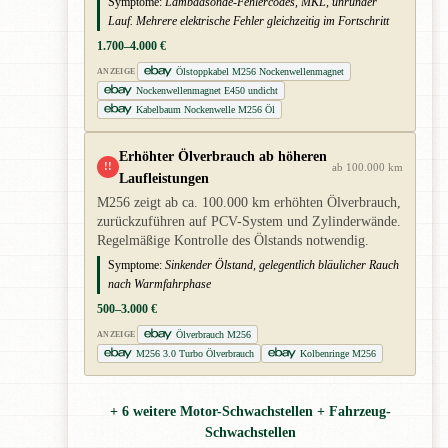
Symptome:
Lambdasonde-Fehlercodes, MKL, unrunder
Lauf. Mehrere elektrische Fehler gleichzeitig im Fortschritt
1.700–4.000 €
Ölstoppkabel M256 Nockenwellenmagnet
ANZEIGE
Nockenwellenmagnet E450 undicht
Kabelbaum Nockenwelle M256 Öl
Erhöhter Ölverbrauch ab höheren
!!
ab 100.000 km
Laufleistungen
M256 zeigt ab ca. 100.000 km erhöhten Ölverbrauch,
zurückzuführen auf PCV-System und Zylinderwände.
Regelmäßige Kontrolle des Ölstands notwendig.
Symptome:
Sinkender Ölstand, gelegentlich bläulicher Rauch
nach Warmfahrphase
500–3.000 €
Ölverbrauch M256
ANZEIGE
M256 3.0 Turbo Ölverbrauch
Kolbenringe M256
+ 6 weitere Motor-Schwachstellen + Fahrzeug-
Schwachstellen