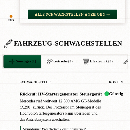
ALLE SCHWACHSTELLEN ANZEIGEN →
2025
FAHRZEUG-SCHWACHSTELLEN
Sonstiges
(1)
Getriebe
(3)
Elektronik
(3)
SCHWACHSTELLE
KOSTEN
Günstig
Rückruf: HV-Startergenerator Steuergerät
!
Mercedes rief weltweit 12.509 AMG GT-Modelle
(X290) zurück. Der Prozessor im Steuergerät des
Hochvolt-Startergenerators kann überladen und
das Antriebssystem abschalten.
Symptome:
Plötzlicher Leistungsverlust,