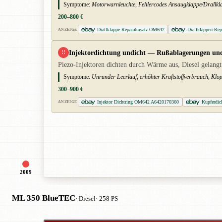
Symptome:
Motorwarnleuchte, Fehlercodes Ansaugklappe/Drallkla
200–800 €
Drallklappe Reparatursatz OM642
Drallklappen-Re
ANZEIGE
Injektordichtung undicht — Rußablagerungen und 
!!
Piezo-Injektoren dichten durch Wärme aus, Diesel gelangt
Symptome:
Unrunder Leerlauf, erhöhter Kraftstoffverbrauch, Klop
300–900 €
Injektor Dichtring OM642 A6420170360
Kupferdic
ANZEIGE
2009
ML 350 BlueTEC
· Diesel
· 258 PS