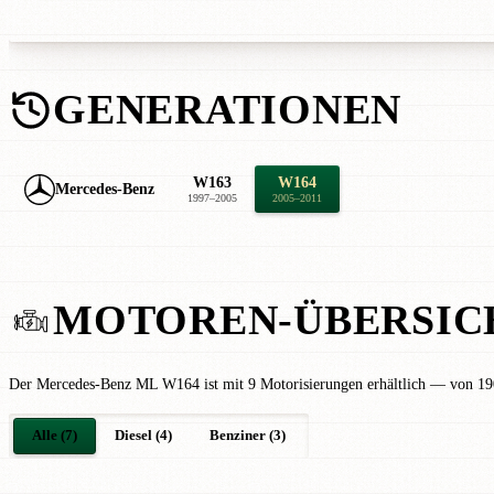
GENERATIONEN
W163
W164
Mercedes-Benz
1997–2005
2005–2011
MOTOREN-ÜBERSIC
Der Mercedes-Benz ML W164 ist mit 9 Motorisierungen erhältlich — von 190 
Alle (7)
Diesel (4)
Benziner (3)