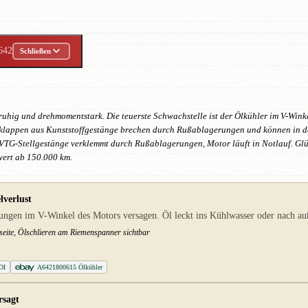
642
Schließen
uhig und drehmomentstark. Die teuerste Schwachstelle ist der Ölkühler im V-Winke
lklappen aus Kunststoffgestänge brechen durch Rußablagerungen und können in de
 VTG-Stellgestänge verklemmt durch Rußablagerungen, Motor läuft in Notlauf. Gl
ert ab 150.000 km.
lverlust
gen im V-Winkel des Motors versagen. Öl leckt ins Kühlwasser oder nach auß
seite, Ölschlieren am Riemenspanner sichtbar
DI
A6421800615 Ölkühler
rsagt