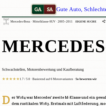
GA
SA
Gute Auto, Schlecht
Mercedes-Benz · Mittelklasse-SUV · 2005–2011
EIGENE SUCHE
MERCEDES
Schwachstellen, Motorenbewertung und Kaufberatung
★
★
★
★
★
1.7 / 5.0 · Basierend auf 6 Motorvarianten ·
So bewerten wir
D
er W164 war Mercedes' zweite M-Klasse und ein gew
dem rustikalen W163. Erstmals mit Luftfederung, m