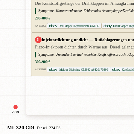
Die Kunststoffgestänge der Drallklappen im Ansaugkrümme
Symptome:
Motorwarnleuchte, Fehlercodes Ansaugklappe/Drallkla
200–800 €
Drallklappe Reparatursatz OM642
Drallklappen-Re
ANZEIGE
Injektordichtung undicht — Rußablagerungen und 
!!
Piezo-Injektoren dichten durch Wärme aus, Diesel gelangt
Symptome:
Unrunder Leerlauf, erhöhter Kraftstoffverbrauch, Klop
300–900 €
Injektor Dichtring OM642 A6420170360
Kupferdic
ANZEIGE
2009
ML 320 CDI
· Diesel
· 224 PS