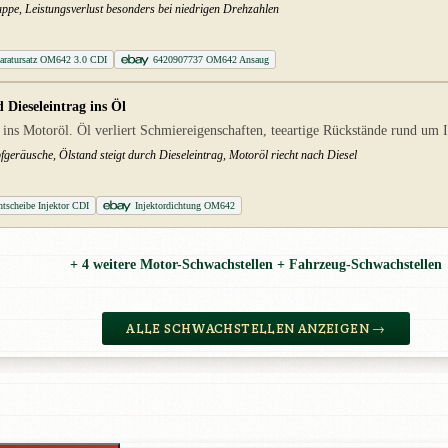
ppe, Leistungsverlust besonders bei niedrigen Drehzahlen
paratursatz OM642 3.0 CDI
6420907737 OM642 Ansaug
Dieseleintrag ins Öl
 ins Motoröl. Öl verliert Schmiereigenschaften, teeartige Rückstände rund um 
fgeräusche, Ölstand steigt durch Dieseleintrag, Motoröl riecht nach Diesel
htscheibe Injektor CDI
Injektordichtung OM642
+ 4 weitere Motor-Schwachstellen + Fahrzeug-Schwachstellen
ALLE SCHWACHSTELLEN ANZEIGEN →