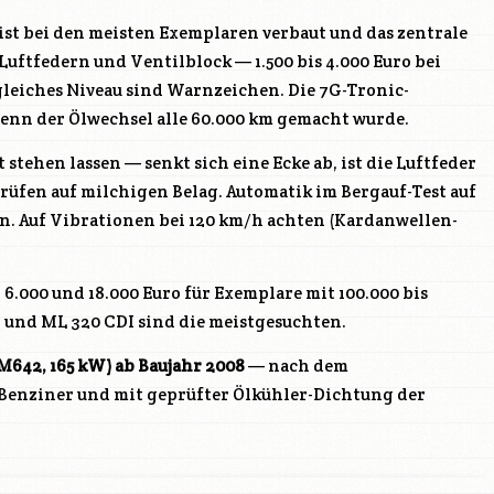
ist bei den meisten Exemplaren verbaut und das zentrale
uftfedern und Ventilblock — 1.500 bis 4.000 Euro bei
gleiches Niveau sind Warnzeichen. Die 7G-Tronic-
 wenn der Ölwechsel alle 60.000 km gemacht wurde.
 stehen lassen — senkt sich eine Ecke ab, ist die Luftfeder
prüfen auf milchigen Belag. Automatik im Bergauf-Test auf
. Auf Vibrationen bei 120 km/h achten (Kardanwellen-
6.000 und 18.000 Euro für Exemplare mit 100.000 bis
 und ML 320 CDI sind die meistgesuchten.
M642
, 165 kW) ab Baujahr 2008
— nach dem
 Benziner und mit geprüfter Ölkühler-Dichtung der