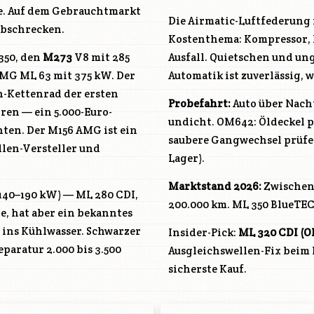
te. Auf dem Gebrauchtmarkt
Die Airmatic-Luftfederung 
abschrecken.
Kostenthema: Kompressor, L
350, den
M273
V8 mit 285
Ausfall. Quietschen und un
AMG ML 63 mit 375 kW. Der
Automatik ist zuverlässig,
n-Kettenrad der ersten
Probefahrt:
Auto über Nacht
ören — ein 5.000-Euro-
undicht.
OM642
: Öldeckel 
chten. Der
M156
AMG ist ein
saubere Gangwechsel prüfen
len-Versteller und
Lager).
Marktstand 2026:
Zwischen 
(140–190 kW) — ML 280 CDI,
200.000 km. ML 350 BlueTEC
e, hat aber ein bekanntes
 ins Kühlwasser. Schwarzer
Insider-Pick:
ML 320 CDI (
O
paratur 2.000 bis 3.500
Ausgleichswellen-Fix beim
sicherste Kauf.