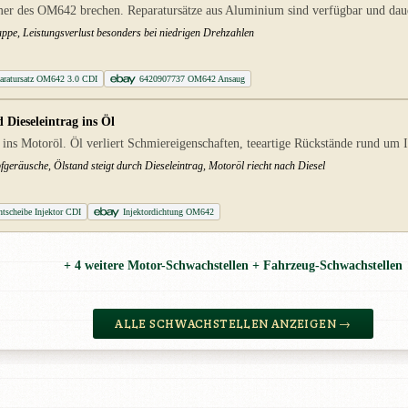
r des OM642 brechen. Reparatursätze aus Aluminium sind verfügbar und dauerh
ppe, Leistungsverlust besonders bei niedrigen Drehzahlen
paratursatz OM642 3.0 CDI
6420907737 OM642 Ansaug
Dieseleintrag ins Öl
 ins Motoröl. Öl verliert Schmiereigenschaften, teeartige Rückstände rund um 
fgeräusche, Ölstand steigt durch Dieseleintrag, Motoröl riecht nach Diesel
htscheibe Injektor CDI
Injektordichtung OM642
+ 4 weitere Motor-Schwachstellen + Fahrzeug-Schwachstellen
ALLE SCHWACHSTELLEN ANZEIGEN →