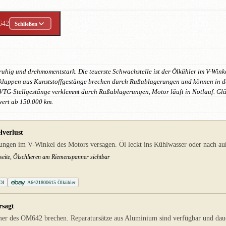
642
Schließen
uhig und drehmomentstark. Die teuerste Schwachstelle ist der Ölkühler im V-Winke
lklappen aus Kunststoffgestänge brechen durch Rußablagerungen und können in de
 VTG-Stellgestänge verklemmt durch Rußablagerungen, Motor läuft in Notlauf. Gl
ert ab 150.000 km.
lverlust
gen im V-Winkel des Motors versagen. Öl leckt ins Kühlwasser oder nach auß
seite, Ölschlieren am Riemenspanner sichtbar
DI
A6421800615 Ölkühler
rsagt
r des OM642 brechen. Reparatursätze aus Aluminium sind verfügbar und dauerh