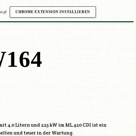
ks.pl
CHROME EXTENSION INSTALLIEREN
164
mit 4,0 Litern und 225 kW im ML 420 CDI ist ein
lten und teuer in der Wartung.