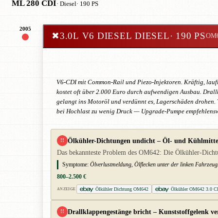
ML 280 CDI
· Diesel
· 190 PS
2005
✖
3.0L V6 DIESEL DIESEL
· 190 PS
OM
V6-CDI mit Common-Rail und Piezo-Injektoren. Kräftig, laufr
kostet oft über 2.000 Euro durch aufwendigen Ausbau. Dral
gelangt ins Motoröl und verdünnt es, Lagerschäden drohen.
bei Hochlast zu wenig Druck — Upgrade-Pumpe empfehlensw
Ölkühler-Dichtungen undicht – Öl- und Kühlmitte
!!
Das bekannteste Problem des OM642: Die Ölkühler-Dichtun
Symptome:
Ölverlustmeldung, Ölflecken unter der linken Fahrzeug
800–2.500 €
Ölkühler Dichtung OM642
Ölkühler OM642 3.0 C
ANZEIGE
Drallklappengestänge bricht – Kunststoffgelenk ve
!!