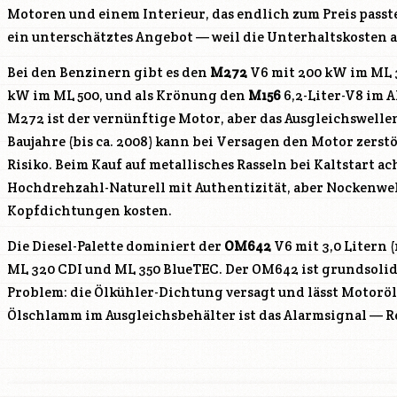
Motoren und einem Interieur, das endlich zum Preis pass
ein unterschätztes Angebot — weil die Unterhaltskosten 
Bei den Benzinern gibt es den
M272
V6 mit 200 kW im ML 
kW im ML 500, und als Krönung den
M156
6,2-Liter-V8 im 
M272
ist der vernünftige Motor, aber das Ausgleichswelle
Baujahre (bis ca. 2008) kann bei Versagen den Motor zerst
Risiko. Beim Kauf auf metallisches Rasseln bei Kaltstart a
Hochdrehzahl-Naturell mit Authentizität, aber Nockenwel
Kopfdichtungen kosten.
Die Diesel-Palette dominiert der
OM642
V6 mit 3,0 Litern 
ML 320 CDI und ML 350 BlueTEC. Der
OM642
ist grundsolid
Problem: die Ölkühler-Dichtung versagt und lässt Motoröl
Ölschlamm im Ausgleichsbehälter ist das Alarmsignal — Re