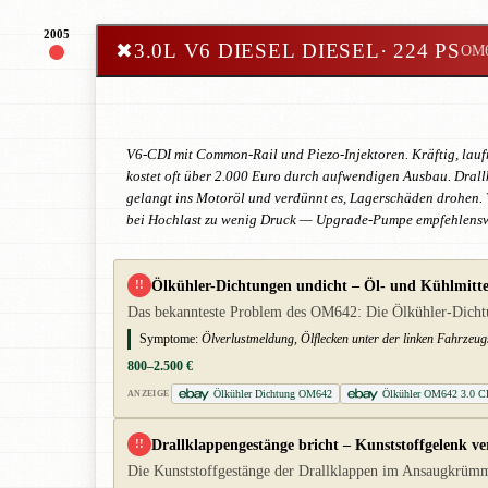
2005
✖
3.0L V6 DIESEL DIESEL
· 224 PS
OM
V6-CDI mit Common-Rail und Piezo-Injektoren. Kräftig, laufr
kostet oft über 2.000 Euro durch aufwendigen Ausbau. Dral
gelangt ins Motoröl und verdünnt es, Lagerschäden drohen.
bei Hochlast zu wenig Druck — Upgrade-Pumpe empfehlensw
Ölkühler-Dichtungen undicht – Öl- und Kühlmitte
!!
Das bekannteste Problem des OM642: Die Ölkühler-Dichtun
Symptome:
Ölverlustmeldung, Ölflecken unter der linken Fahrzeug
800–2.500 €
Ölkühler Dichtung OM642
Ölkühler OM642 3.0 C
ANZEIGE
Drallklappengestänge bricht – Kunststoffgelenk ve
!!
Die Kunststoffgestänge der Drallklappen im Ansaugkrümme