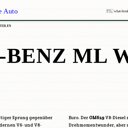
e Auto
🇵🇱 what-brea
TEILEN
-BENZ ML W
altiger Sprung gegenüber
Euro. Der
OM629
V8-Diesel 
odernen V6- und V8-
Drehmomentwunder, aber se