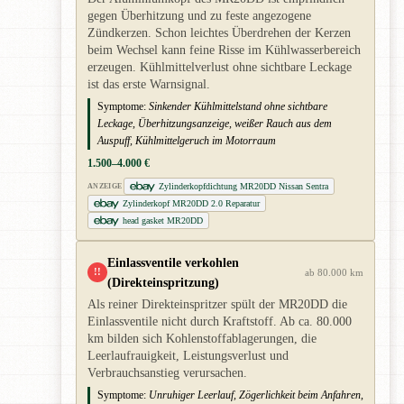
gegen Überhitzung und zu feste angezogene
Zündkerzen. Schon leichtes Überdrehen der Kerzen
beim Wechsel kann feine Risse im Kühlwasserbereich
erzeugen. Kühlmittelverlust ohne sichtbare Leckage
ist das erste Warnsignal.
Symptome:
Sinkender Kühlmittelstand ohne sichtbare
Leckage, Überhitzungsanzeige, weißer Rauch aus dem
Auspuff, Kühlmittelgeruch im Motorraum
1.500–4.000 €
Zylinderkopfdichtung MR20DD Nissan Sentra
ANZEIGE
Zylinderkopf MR20DD 2.0 Reparatur
head gasket MR20DD
Einlassventile verkohlen
!!
ab 80.000 km
(Direkteinspritzung)
Als reiner Direkteinspritzer spült der MR20DD die
Einlassventile nicht durch Kraftstoff. Ab ca. 80.000
km bilden sich Kohlenstoffablagerungen, die
Leerlaufrauigkeit, Leistungsverlust und
Verbrauchsanstieg verursachen.
Symptome:
Unruhiger Leerlauf, Zögerlichkeit beim Anfahren,