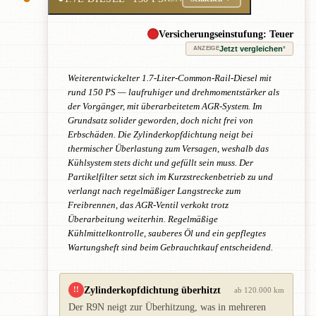
Versicherungseinstufung: Teuer
Jetzt vergleichen
*
ANZEIGE
Weiterentwickelter 1.7-Liter-Common-Rail-Diesel mit
rund 150 PS — laufruhiger und drehmomentstärker als
der Vorgänger, mit überarbeitetem AGR-System. Im
Grundsatz solider geworden, doch nicht frei von
Erbschäden. Die Zylinderkopfdichtung neigt bei
thermischer Überlastung zum Versagen, weshalb das
Kühlsystem stets dicht und gefüllt sein muss. Der
Partikelfilter setzt sich im Kurzstreckenbetrieb zu und
verlangt nach regelmäßiger Langstrecke zum
Freibrennen, das AGR-Ventil verkokt trotz
Überarbeitung weiterhin. Regelmäßige
Kühlmittelkontrolle, sauberes Öl und ein gepflegtes
Wartungsheft sind beim Gebrauchtkauf entscheidend.
Zylinderkopfdichtung überhitzt
!!
ab 120.000 km
Der R9N neigt zur Überhitzung, was in mehreren