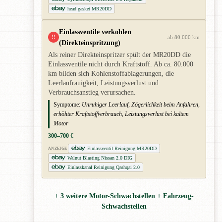
head gasket MR20DD
Einlassventile verkohlen
!!
ab 80.000 km
(Direkteinspritzung)
Als reiner Direkteinspritzer spült der MR20DD die
Einlassventile nicht durch Kraftstoff. Ab ca. 80.000
km bilden sich Kohlenstoffablagerungen, die
Leerlaufrauigkeit, Leistungsverlust und
Verbrauchsanstieg verursachen.
Symptome:
Unruhiger Leerlauf, Zögerlichkeit beim Anfahren,
erhöhter Kraftstoffverbrauch, Leistungsverlust bei kaltem
Motor
300–700 €
Einlassventil Reinigung MR20DD
ANZEIGE
Walnut Blasting Nissan 2.0 DIG
Einlasskanal Reinigung Qashqai 2.0
+ 3 weitere Motor-Schwachstellen + Fahrzeug-
Schwachstellen