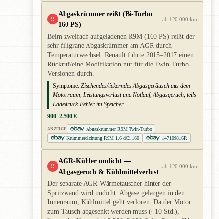
Abgaskrümmer reißt (Bi-Turbo
!!
ab 120.000 km
160 PS)
Beim zweifach aufgeladenen R9M (160 PS) reißt der
sehr filigrane Abgaskrümmer am AGR durch
Temperaturwechsel. Renault führte 2015–2017 einen
Rückruf/eine Modifikation nur für die Twin-Turbo-
Versionen durch.
Symptome:
Zischendes/tickerndes Abgasgeräusch aus dem
Motorraum, Leistungsverlust und Notlauf, Abgasgeruch, teils
Ladedruck-Fehler im Speicher.
900–2.500 €
Abgaskrümmer R9M Twin-Turbo
ANZEIGE
Krümmerdichtung R9M 1.6 dCi 160
147109816R
AGR-Kühler undicht —
!!
ab 120.000 km
Abgasgeruch & Kühlmittelverlust
Der separate AGR-Wärmetauscher hinter der
Spritzwand wird undicht: Abgase gelangen in den
Innenraum, Kühlmittel geht verloren. Da der Motor
zum Tausch abgesenkt werden muss (~10 Std.),