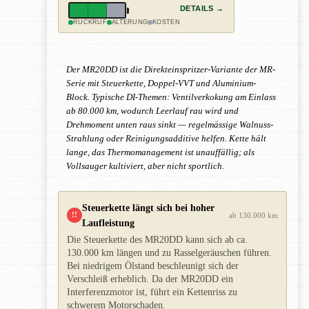
DETAILS →
RÜCKRUF
ALTERUNG
KOSTEN
Der MR20DD ist die Direkteinspritzer-Variante der MR-
Serie mit Steuerkette, Doppel-VVT und Aluminium-
Block. Typische DI-Themen: Ventilverkokung am Einlass
ab 80.000 km, wodurch Leerlauf rau wird und
Drehmoment unten raus sinkt — regelmässige Walnuss-
Strahlung oder Reinigungsadditive helfen. Kette hält
lange, das Thermomanagement ist unauffällig; als
Vollsauger kultiviert, aber nicht sportlich.
Steuerkette längt sich bei hoher
!!
ab 130.000 km
Laufleistung
Die Steuerkette des MR20DD kann sich ab ca.
130.000 km längen und zu Rasselgeräuschen führen.
Bei niedrigem Ölstand beschleunigt sich der
Verschleiß erheblich. Da der MR20DD ein
Interferenzmotor ist, führt ein Kettenriss zu
schwerem Motorschaden.