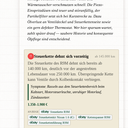
Wärmetauscher verschmutzen schnell. Die Piezo-
Einspritzdüsen sind teuer und störanfällig, der
Partikelfilter setzt sich bei Kurzstrecke zu. Dazu
Ölverlust an Ventildeckel und Steuerkettenseite sowie
ein gern defekter Thermostat. Wer hier sparsam wartet,
zahlt später drauf — saubere Historie und konsequente
Ölpflege sind entscheidend.
Steuerkette dehnt sich vorzeitig
!!
ab 145.000 km
Die Steuerkette des R9M dehnt sich bereits ab
140.000 km, deutlich vor der angestrebten
Lebensdauer von 250.000 km. Überspringende Kette
kann Ventile durch Kolbenkontakt verbiegen.
Symptome:
Rasseln aus dem Steuerkettenbereich beim
Kaltstart, Motorsteuerleuchte, unruhiger Motorlauf,
Zündausetzer.
1.350–1.900 €
Steuerkette R9M
ANZEIGE
Steuerkettenkit Nissan 1.6 dCi
Kettenspanner R9M
Steuerkettenführung R9M