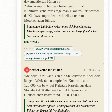
dokumentierten Fällen zu
Zylinderkopfdichtungsschäden geführt hat.
Kühlmittelstand muss regelmäßig kontrolliert werden,
da Kühlsystemprobleme schnell zu teurem
Motorschaden führen.
Symptome:
Kühlmittelverlust ohne sichtbare Leckage,
Überhitzungsanzeige, weißer Rauch aus Auspuff, süßlicher
Geruch im Motorraum
800–2.200 €
Zylinderkopfdichtung R9N
ANZEIGE
Kühlmittelausgleichsbehälter Qashqai 1.7 dCi
Wasserpumpe R9N
Steuerkette längt sich
!!
ab 150.000 km
Wie beim R9M kann sich die Steuerkette mit der Zeit
längen. Werkstätten empfehlen Kontrolle ab ca.
120.000 km bzw. bei Kaltstart-Rasseln aus dem
Stirndeckel. Kettenwechsel inkl. Spann- und
Gleitschienen kostet rund 1.350–1.900 €.
Symptome:
Rasseln/Klackern direkt nach dem Kaltstart aus
dem Stirndeckel, später Leistungsverlust und Steuerzeiten-
Fehler; im Extremfall Ventilschaden.