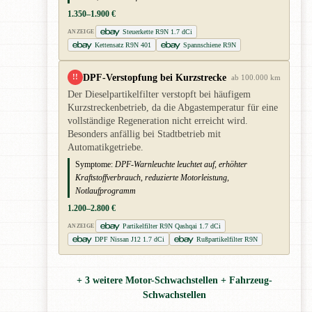
1.350–1.900 €
Steuerkette R9N 1.7 dCi
ANZEIGE
Kettensatz R9N 401
Spannschiene R9N
DPF-Verstopfung bei Kurzstrecke
!!
ab 100.000 km
Der Dieselpartikelfilter verstopft bei häufigem
Kurzstreckenbetrieb, da die Abgastemperatur für eine
vollständige Regeneration nicht erreicht wird.
Besonders anfällig bei Stadtbetrieb mit
Automatikgetriebe.
Symptome:
DPF-Warnleuchte leuchtet auf, erhöhter
Kraftstoffverbrauch, reduzierte Motorleistung,
Notlaufprogramm
1.200–2.800 €
Partikelfilter R9N Qashqai 1.7 dCi
ANZEIGE
DPF Nissan J12 1.7 dCi
Rußpartikelfilter R9N
+ 3 weitere Motor-Schwachstellen + Fahrzeug-
Schwachstellen