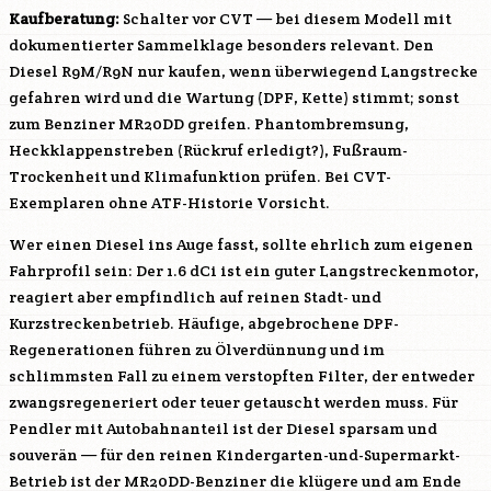
Kaufberatung:
Schalter vor CVT — bei diesem Modell mit
dokumentierter Sammelklage besonders relevant. Den
Diesel
R9M
/
R9N
nur kaufen, wenn überwiegend Langstrecke
gefahren wird und die Wartung (DPF, Kette) stimmt; sonst
zum Benziner
MR20DD
greifen. Phantombremsung,
Heckklappenstreben (Rückruf erledigt?), Fußraum-
Trockenheit und Klimafunktion prüfen. Bei CVT-
Exemplaren ohne ATF-Historie Vorsicht.
Wer einen Diesel ins Auge fasst, sollte ehrlich zum eigenen
Fahrprofil sein: Der 1.6 dCi ist ein guter Langstreckenmotor,
reagiert aber empfindlich auf reinen Stadt- und
Kurzstreckenbetrieb. Häufige, abgebrochene DPF-
Regenerationen führen zu Ölverdünnung und im
schlimmsten Fall zu einem verstopften Filter, der entweder
zwangsregeneriert oder teuer getauscht werden muss. Für
Pendler mit Autobahnanteil ist der Diesel sparsam und
souverän — für den reinen Kindergarten-und-Supermarkt-
Betrieb ist der
MR20DD
-Benziner die klügere und am Ende