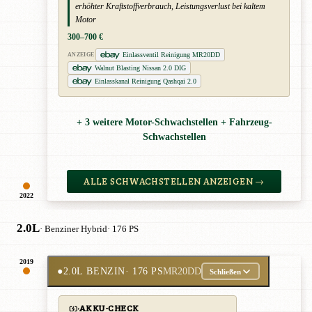
erhöhter Kraftstoffverbrauch, Leistungsverlust bei kaltem
Motor
300–700 €
Einlassventil Reinigung MR20DD
ANZEIGE
Walnut Blasting Nissan 2.0 DIG
Einlasskanal Reinigung Qashqai 2.0
+ 3 weitere Motor-Schwachstellen + Fahrzeug-
Schwachstellen
ALLE SCHWACHSTELLEN ANZEIGEN →
2022
2.0L
· Benziner Hybrid
· 176 PS
2019
●
2.0L BENZIN
· 176 PS
MR20DD
Schließen
AKKU-CHECK