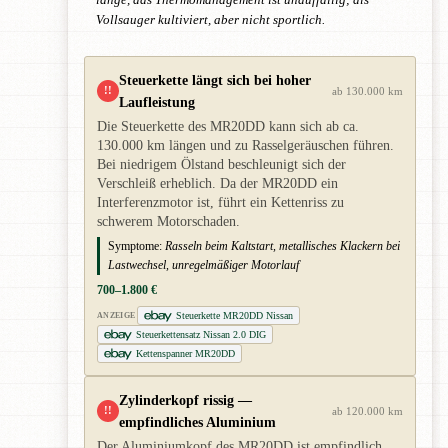
lange, das Thermomanagement ist unauffällig; als
Vollsauger kultiviert, aber nicht sportlich.
Steuerkette längt sich bei hoher
!!
ab 130.000 km
Laufleistung
Die Steuerkette des MR20DD kann sich ab ca.
130.000 km längen und zu Rasselgeräuschen führen.
Bei niedrigem Ölstand beschleunigt sich der
Verschleiß erheblich. Da der MR20DD ein
Interferenzmotor ist, führt ein Kettenriss zu
schwerem Motorschaden.
Symptome:
Rasseln beim Kaltstart, metallisches Klackern bei
Lastwechsel, unregelmäßiger Motorlauf
700–1.800 €
Steuerkette MR20DD Nissan
ANZEIGE
Steuerkettensatz Nissan 2.0 DIG
Kettenspanner MR20DD
Zylinderkopf rissig —
!!
ab 120.000 km
empfindliches Aluminium
Der Aluminiumkopf des MR20DD ist empfindlich