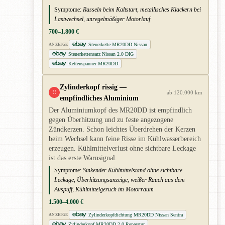
Symptome:
Rasseln beim Kaltstart, metallisches Klackern bei
Lastwechsel, unregelmäßiger Motorlauf
700–1.800 €
Steuerkette MR20DD Nissan
ANZEIGE
Steuerkettensatz Nissan 2.0 DIG
Kettenspanner MR20DD
Zylinderkopf rissig —
!!
ab 120.000 km
empfindliches Aluminium
Der Aluminiumkopf des MR20DD ist empfindlich
gegen Überhitzung und zu feste angezogene
Zündkerzen. Schon leichtes Überdrehen der Kerzen
beim Wechsel kann feine Risse im Kühlwasserbereich
erzeugen. Kühlmittelverlust ohne sichtbare Leckage
ist das erste Warnsignal.
Symptome:
Sinkender Kühlmittelstand ohne sichtbare
Leckage, Überhitzungsanzeige, weißer Rauch aus dem
Auspuff, Kühlmittelgeruch im Motorraum
1.500–4.000 €
Zylinderkopfdichtung MR20DD Nissan Sentra
ANZEIGE
Zylinderkopf MR20DD 2.0 Reparatur