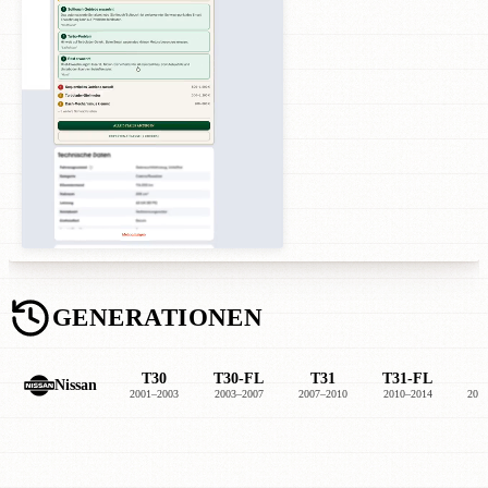
GENERATIONEN
T30
T30-FL
T31
T31-FL
T
Nissan
2001–2003
2003–2007
2007–2010
2010–2014
201