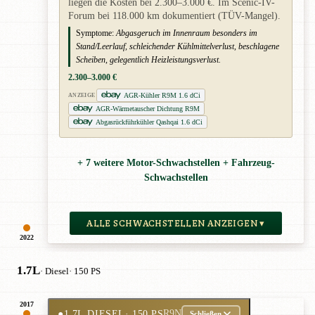
liegen die Kosten bei 2.300–3.000 €. Im Scenic-IV-
Forum bei 118.000 km dokumentiert (TÜV-Mangel).
Symptome:
Abgasgeruch im Innenraum besonders im
Stand/Leerlauf, schleichender Kühlmittelverlust, beschlagene
Scheiben, gelegentlich Heizleistungsverlust.
2.300–3.000 €
AGR-Kühler R9M 1.6 dCi
ANZEIGE
AGR-Wärmetauscher Dichtung R9M
Abgasrückführkühler Qashqai 1.6 dCi
+ 7 weitere Motor-Schwachstellen + Fahrzeug-
Schwachstellen
ALLE SCHWACHSTELLEN ANZEIGEN ▾
2022
1.7L
· Diesel
· 150 PS
2017
●
1.7L DIESEL
· 150 PS
R9N
Schließen