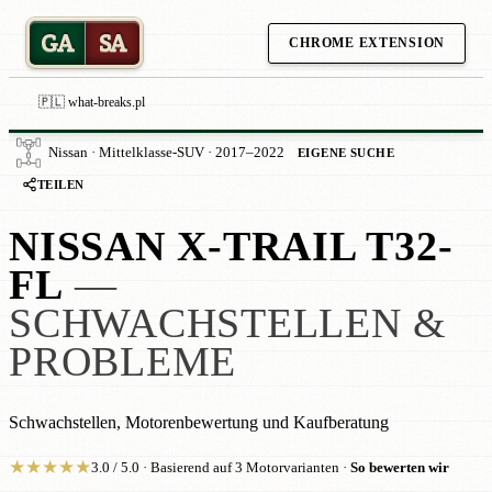
GA
SA
CHROME EXTENSION
🇵🇱 what-breaks.pl
Nissan · Mittelklasse-SUV · 2017–2022
EIGENE SUCHE
TEILEN
NISSAN X-TRAIL T32-
FL
—
SCHWACHSTELLEN &
PROBLEME
Schwachstellen, Motorenbewertung und Kaufberatung
★
★
★
★
★
3.0 / 5.0 · Basierend auf 3 Motorvarianten ·
So bewerten wir