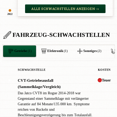
ALLE SCHWACHSTELLEN ANZEIGEN →
2022
FAHRZEUG-SCHWACHSTELLEN
Getriebe
(1)
Elektronik
(1)
Sonstiges
(2)
SCHWACHSTELLE
KOSTEN
Teuer
CVT-Getriebeausfall
✖
(Sammelklage/Vergleich)
Das Jatco CVT8 im Rogue 2014-2018 war
Gegenstand einer Sammelklage mit verlängerter
Garantie auf 84 Monate/135.000 km. Symptome
reichen von Ruckeln und
Beschleunigungsverzögerung bis zum Totalausfall.