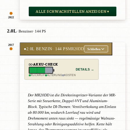
ALLE SCHWACHSTELLEN ANZEIGEN ▾
2022
2.0L
· Benziner
· 144 PS
2017
●
2.0L BENZIN
· 144 PS
MR20DD
Schließen
AKKU-CHECK
DETAILS →
RÜCKRUF
ALTERUNG
KOSTEN
Der MR20DD ist die Direkteinspritzer-Variante der MR-
Serie mit Steuerkette, Doppel-VVT und Aluminium-
Block. Typische DI-Themen: Ventilverkokung am Einlass
ab 80.000 km, wodurch Leerlauf rau wird und
Drehmoment unten raus sinkt — regelmässige Walnuss-
Strahlung oder Reinigungsadditive helfen. Kette hält