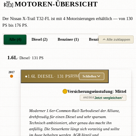
MOTOREN-ÜBERSICHT
Der Nissan X-Trail T32-FL ist mit 4 Motorisierungen erhältlich — von 130
PS bis 176 PS.
Alle (4)
Diesel (2)
Benziner (1)
Benziner Hybrid (1)
Alle zuklappen
1.6L
· Diesel
· 131 PS
2017
●
1.6L DIESEL
· 131 PS
R9M
Schließen
Versicherungseinstufung: Mittel
Jetzt vergleichen
*
ANZEIGE
Moderner 1.6er-Common-Rail-Turbodiesel der Allianz,
drehfreudig für einen Diesel und sehr sparsam.
Technisch ambitioniert, aber genau das macht ihn
anfällig. Die Steuerkette längt sich vorzeitig und sollte
im Auge behalten werden, AGR-Ventil und