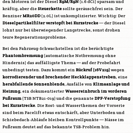
den Motoren ist der Diesel
R9M
/
R9N
(1.6 dCi) sparsam und
kräftig, aber die
Steuerkette
sollte geräuschfrei sein. Der
Benziner
MR20DD
(2.0L) ist unkomplizierter. Wichtig: Der
Dieselpartikelfilter verstopft bei Kurzstrecke
— der Diesel
lohnt nur bei überwiegender Langstrecke, sonst drohen
teure Regenerationsprobleme.
Bei den Fahrzeug-Schwachstellen ist die berüchtigte
Phantombremsung
(automatische Notbremsung ohne
Hindernis) das auffälligste Thema — auf der Probefahrt
unbedingt testen. Dazu kommt ein
Rückruf (16V219)
wegen
korrodierender und brechender Heckklappenstreben
, eine
herabfallende Sonnenblende
, Ausfälle von
Klimaanlage und
Heizung
, ein dokumentierter
Wassereinbruch im vorderen
Fußraum
(TSB NTB21-019) und die genannte
DPF-Verstopfung
bei Kurzstrecke
. Die Rost- und Wasserthemen der Vorserie
sind beim Facelift etwas entschärft, aber Unterboden und
Schiebedach-Abläufe bleiben Kontrollpunkte — Nässe im
Fußraum deutet auf das bekannte TSB-Problem hin.