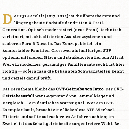
D
er T32-Facelift (2017–2022) ist die überarbeitete und
länger gebaute Endstufe der dritten X-Trail-
Generation. Optisch modernisiert (neue Front), technisch
verfeinert, mit aktualisierten Assistenzsystemen und
sauberen Euro-6-Dieseln. Das Konzept bleibt: ein
komfortabler Familien-Crossover als fünftüriger SUV,
optional mit sieben Sitzen und straßenorientiertem Allrad.
Wer ein modernes, geräumiges Familienauto sucht, ist hier
richtig — sofern man die bekannten Schwachstellen kennt
und gezielt darauf prüft.
Das Kernthema bleibt das
CVT-Getriebe von Jatco
: Der
CVT-
Getriebeausfall
war Gegenstand von Sammelklage und
Vergleich — ein deutliches Warnsignal. Wer ein CVT-
Exemplar kauft, braucht eine lückenlose ATF-Wechsel-
Historie und sollte auf ruckfreies Anfahren achten; im
Zweifel ist das Schaltgetriebe die sorgenfreiere Wahl. Bei