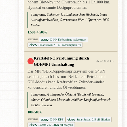
hohem Blow-by und Ölverbrauch bis 1 L/1000 km.
Hyundai erkannte Designproblem an.
Symptome:
Sinkender Ölstand zwischen Wechseln, blaue
Auspuffrauchwolken, Ölverbrauch über 1 Quart pro 1000
Meilen.
1.500–4.500 €
G4KN Kolbenrings replacement
ANZEIGE
Smartstream 2.5 oil consumption fix
Kraftstoff-Ölverdünnung durch
!!
ab 20.000 km
GDI/MPI-Umschaltung
Das MPI/GDI-Doppeleinspritzsystem des G4KN
schaltet je nach Last um. Bei kaltem Betrieb und
GDI-Modus kann Kraftstoff an Zylinderwänden
kondensieren und das Öl verdünnen.
Symptome:
Ansteigender Ölstand (Kraftstoff-Geruch),
dünnes Öl auf dem Messstab, erhöhter Kraftstoffverbrauch,
leichtes Ruckeln.
100–500 €
G4KN DPF
SmartStream 2.5 oil dilution
ANZEIGE
Sonata 2.5 G4KN oil analysis