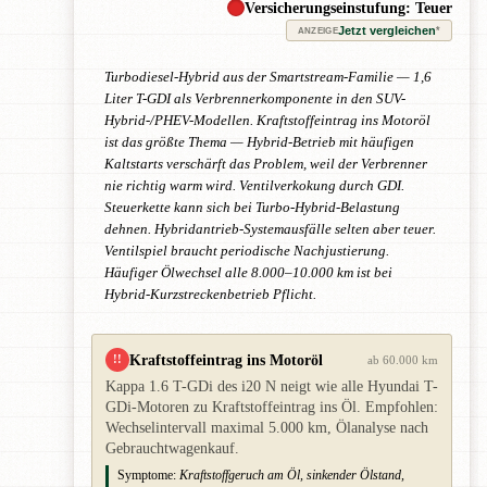
Versicherungseinstufung: Teuer
Jetzt vergleichen
*
ANZEIGE
Turbodiesel-Hybrid aus der Smartstream-Familie — 1,6
Liter T-GDI als Verbrennerkomponente in den SUV-
Hybrid-/PHEV-Modellen. Kraftstoffeintrag ins Motoröl
ist das größte Thema — Hybrid-Betrieb mit häufigen
Kaltstarts verschärft das Problem, weil der Verbrenner
nie richtig warm wird. Ventilverkokung durch GDI.
Steuerkette kann sich bei Turbo-Hybrid-Belastung
dehnen. Hybridantrieb-Systemausfälle selten aber teuer.
Ventilspiel braucht periodische Nachjustierung.
Häufiger Ölwechsel alle 8.000–10.000 km ist bei
Hybrid-Kurzstreckenbetrieb Pflicht.
Kraftstoffeintrag ins Motoröl
!!
ab 60.000 km
Kappa 1.6 T-GDi des i20 N neigt wie alle Hyundai T-
GDi-Motoren zu Kraftstoffeintrag ins Öl. Empfohlen:
Wechselintervall maximal 5.000 km, Ölanalyse nach
Gebrauchtwagenkauf.
Symptome:
Kraftstoffgeruch am Öl, sinkender Ölstand,