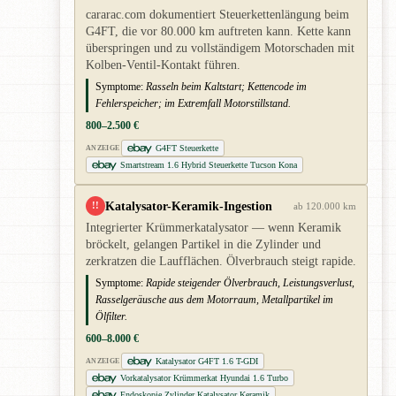
cararac.com dokumentiert Steuerkettenlängung beim
G4FT, die vor 80.000 km auftreten kann. Kette kann
überspringen und zu vollständigem Motorschaden mit
Kolben-Ventil-Kontakt führen.
Symptome:
Rasseln beim Kaltstart; Kettencode im
Fehlerspeicher; im Extremfall Motorstillstand.
800–2.500 €
G4FT Steuerkette
ANZEIGE
Smartstream 1.6 Hybrid Steuerkette Tucson Kona
Katalysator-Keramik-Ingestion
!!
ab 120.000 km
Integrierter Krümmerkatalysator — wenn Keramik
bröckelt, gelangen Partikel in die Zylinder und
zerkratzen die Laufflächen. Ölverbrauch steigt rapide.
Symptome:
Rapide steigender Ölverbrauch, Leistungsverlust,
Rasselgeräusche aus dem Motorraum, Metallpartikel im
Ölfilter.
600–8.000 €
Katalysator G4FT 1.6 T-GDI
ANZEIGE
Vorkatalysator Krümmerkat Hyundai 1.6 Turbo
Endoskopie Zylinder Katalysator Keramik