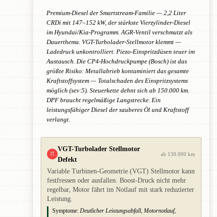
Premium-Diesel der Smartstream-Familie — 2,2 Liter
CRDi mit 147–152 kW, der stärkste Vierzylinder-Diesel
im Hyundai/Kia-Programm. AGR-Ventil verschmutzt als
Dauerthema. VGT-Turbolader-Stellmotor klemmt —
Ladedruck unkontrolliert. Piezo-Einspritzdüsen teuer im
Austausch. Die CP4-Hochdruckpumpe (Bosch) ist das
größte Risiko: Metallabrieb kontaminiert das gesamte
Kraftstoffsystem — Totalschaden des Einspritzsystems
möglich (sev:5). Steuerkette dehnt sich ab 150.000 km.
DPF braucht regelmäßige Langstrecke. Ein
leistungsfähiger Diesel der sauberes Öl und Kraftstoff
verlangt.
VGT-Turbolader Stellmotor
!!
ab 130.000 km
Defekt
Variable Turbinen-Geometrie (VGT) Stellmotor kann
festfressen oder ausfallen. Boost-Druck nicht mehr
regelbar, Motor fährt im Notlauf mit stark reduzierter
Leistung.
Symptome:
Deutlicher Leistungsabfall, Motornotlauf,