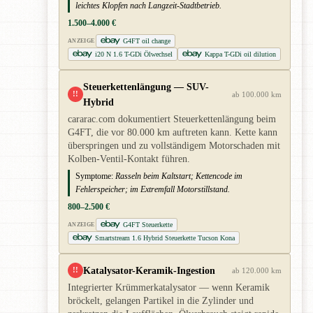
leichtes Klopfen nach Langzeit-Stadtbetrieb.
1.500–4.000 €
G4FT oil change
ANZEIGE
i20 N 1.6 T-GDi Ölwechsel
Kappa T-GDi oil dilution
Steuerkettenlängung — SUV-
!!
ab 100.000 km
Hybrid
cararac.com dokumentiert Steuerkettenlängung beim
G4FT, die vor 80.000 km auftreten kann. Kette kann
überspringen und zu vollständigem Motorschaden mit
Kolben-Ventil-Kontakt führen.
Symptome:
Rasseln beim Kaltstart; Kettencode im
Fehlerspeicher; im Extremfall Motorstillstand.
800–2.500 €
G4FT Steuerkette
ANZEIGE
Smartstream 1.6 Hybrid Steuerkette Tucson Kona
Katalysator-Keramik-Ingestion
!!
ab 120.000 km
Integrierter Krümmerkatalysator — wenn Keramik
bröckelt, gelangen Partikel in die Zylinder und