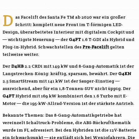
D
as Facelift des Santa Fe TM ab 2020 war ein großer
Schritt: komplett neue Front im T-förmigen LED-
Design, überarbeitetes Interieur mit digitalem Cockpit und
— wichtigste Neuerung — der
G4FT
1.6 T-GDI als Hybrid und
Plug-in-Hybrid. Schwachstellen des
Pre-Facelift
gelten
teilweise weiter.
Der
D4HB
2.2 CRDi mit 149 kW und 8-Gang-Automatik ist der
Langstrecken-König: kräftig, sparsam, bewährt. Der
G4KN
2.5 SmartStream mit 141 kW ist der Sauger-Einstieg —
ausreichend, aber für ein 1,8-Tonnen-SUV nicht üppig. Der
G4FT
Hybrid mit 169 kW kombiniert den 1.6 Turbo mit E-
Motor — die 195-kW-Allrad-Version ist der stärkste Antrieb.
Bekannte Themen: Das 8-Gang-Automatikgetriebe hat
vereinzelt Schaltruck-Probleme, die ABS-Rückrufthematik
wurde im FL adressiert. Bei den Hybriden ist die 12V-Batterie
ein Schwachpunkt — sie entlädt sich bei Wenigfahrern. Die