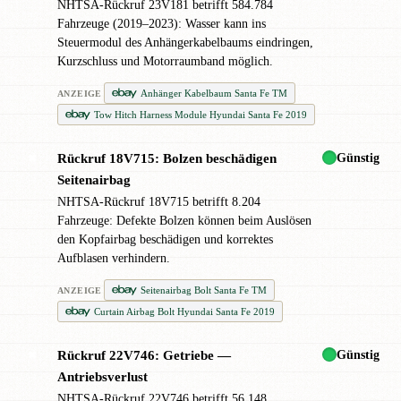
NHTSA-Rückruf 23V181 betrifft 584.784
Fahrzeuge (2019–2023): Wasser kann ins
Steuermodul des Anhängerkabelbaums eindringen,
Kurzschluss und Motorraumband möglich.
Anhänger Kabelbaum Santa Fe TM
ANZEIGE
Tow Hitch Harness Module Hyundai Santa Fe 2019
Günstig
Rückruf 18V715: Bolzen beschädigen
✖
Seitenairbag
NHTSA-Rückruf 18V715 betrifft 8.204
Fahrzeuge: Defekte Bolzen können beim Auslösen
den Kopfairbag beschädigen und korrektes
Aufblasen verhindern.
Seitenairbag Bolt Santa Fe TM
ANZEIGE
Curtain Airbag Bolt Hyundai Santa Fe 2019
Günstig
Rückruf 22V746: Getriebe —
✖
Antriebsverlust
NHTSA-Rückruf 22V746 betrifft 56.148