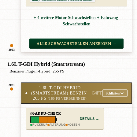
+ 4 weitere Motor-Schwachstellen + Fahrzeug-
Schwachstellen
ALLE SCHWACHSTELLEN ANZEIGEN →
2023
1.6L T-GDI Hybrid (Smartstream)
· Benziner Plug-in-Hybrid
· 265 PS
2021
1.6L T-GDI HYBRID
●
(SMARTSTREAM) BENZIN
·
G4FT
Schließen
265 PS
(180 PS VERBRENNER)
AKKU-CHECK
DETAILS →
RÜCKRUF
ALTERUNG
KOSTEN