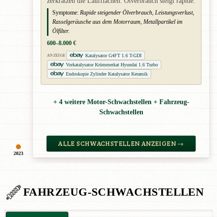
zerkratzen die Laufflächen. Ölverbrauch steigt rapide.
Symptome:
Rapide steigender Ölverbrauch, Leistungsverlust,
Rasselgeräusche aus dem Motorraum, Metallpartikel im
Ölfilter.
600–8.000 €
Katalysator G4FT 1.6 T-GDI
ANZEIGE
Vorkatalysator Krümmerkat Hyundai 1.6 Turbo
Endoskopie Zylinder Katalysator Keramik
+ 4 weitere Motor-Schwachstellen + Fahrzeug-
Schwachstellen
ALLE SCHWACHSTELLEN ANZEIGEN →
2023
FAHRZEUG-SCHWACHSTELLEN