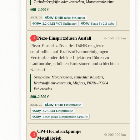
Turboladerpfeifen oder -rauschen, Motorwarnleuchte.
600–2.000 €
D4HB turbo Stellmotor
ANZEIGE
2.2 CRDi VGT Stellmotor
Santa Fe 2.2 turbo
Piezo-Einspritzdüsen Ausfall
!!
ab 150.000 km
Piezo-Einspritzdüsen des D4HB reagieren
empfindlich auf Kraftstoffverunreinigungen.
Verstopfte oder defekte Injektoren führen zu
Laufunruhe, erhöhten Emissionen und schlechtem
Kaltstart.
Symptome:
Motorstottern, schlechter Kaltstart,
Kraftstoffmehrverbrauch, Misfires, P0201–P0204
Fehlercodes.
800–2.500 €
D4HB Einspritzdüse
ANZEIGE
2.2 CRDi Einspritzdüse
Bosch piezo Einspritzdüse Santa Fe
CP4-Hochdruckpumpe
!!
ab 200.000 km
Metallabrieb