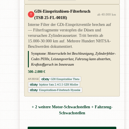
GDi-Einspritzdüsen-Filterbruch
!!
ab 40.000 km
(TSB 25-FL-001H)
Interne Filter der GDi-Einspritzventile brechen auf
— Filterfragmente verstopfen die Düsen und
verursachen Zylinderaussetzer. Tritt bereits ab
15.000-30.000 km auf. Mehrere Hundert NHTSA-
Beschwerden dokumentiert.
Symptome:
Motorruckeln bei Beschleunigung, Zylinderfehler-
Codes P030x, Leistungsverlust, Fahrzeug kann absterben,
Kraftstoffgeruch im Innenraum
500–2.000 €
GDI Einspritzdüse Theta
ANZEIGE
Injektor Satz 2.4/2.5 GDI Misfire
Einspritzdüsen-Filterbruch Hyundai
+ 2 weitere Motor-Schwachstellen + Fahrzeug-
Schwachstellen