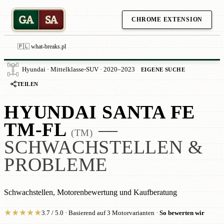
GA
SA
CHROME EXTENSION
🇵🇱 what-breaks.pl
Hyundai · Mittelklasse-SUV · 2020–2023
EIGENE SUCHE
TEILEN
HYUNDAI SANTA FE
TM-FL
—
(TM)
SCHWACHSTELLEN &
PROBLEME
Schwachstellen, Motorenbewertung und Kaufberatung
★
★
★
★
★
3.7 / 5.0 · Basierend auf 3 Motorvarianten ·
So bewerten wir