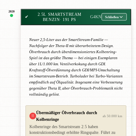
2020
2.5L SMARTSTREAM
✔
G4KN
Schließen
BENZIN
· 191 PS
Neuer 2,5-Liter aus der SmartStream-Familie —
Nachfolger der Theta-II mit überarbeitetem Design.
Ölverbrauch durch überdimensioniertes Kolbenring-
Spiel ist das größte Thema — bei einigen Exemplaren
über 1L/1.000 km. Ventilverkokung durch GDI.
Kraftstoff-Ölverdünnung durch GDI/MPI-Umschaltung
im Smartstream-Betrieb. Turbolader bei Turbo-Varianten
empfindlich auf Ölqualität. Insgesamt eine Verbesserung
gegenüber Theta II, aber Ölverbrauch-Problematik nicht
vollständig gelöst.
Übermäßiger Ölverbrauch durch
!!
ab 50.000 km
Kolbenringe
Kolbenringe des Smartstream 2.5 haben
konstruktionsbedingt erhöhte Ringspalte. Führt zu