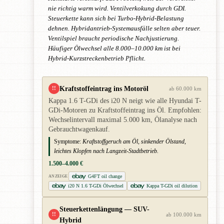
nie richtig warm wird. Ventilverkokung durch GDI.
Steuerkette kann sich bei Turbo-Hybrid-Belastung
dehnen. Hybridantrieb-Systemausfälle selten aber teuer.
Ventilspiel braucht periodische Nachjustierung.
Häufiger Ölwechsel alle 8.000–10.000 km ist bei
Hybrid-Kurzstreckenbetrieb Pflicht.
Kraftstoffeintrag ins Motoröl
!!
ab 60.000 km
Kappa 1.6 T-GDi des i20 N neigt wie alle Hyundai T-
GDi-Motoren zu Kraftstoffeintrag ins Öl. Empfohlen:
Wechselintervall maximal 5.000 km, Ölanalyse nach
Gebrauchtwagenkauf.
Symptome:
Kraftstoffgeruch am Öl, sinkender Ölstand,
leichtes Klopfen nach Langzeit-Stadtbetrieb.
1.500–4.000 €
G4FT oil change
ANZEIGE
i20 N 1.6 T-GDi Ölwechsel
Kappa T-GDi oil dilution
Steuerkettenlängung — SUV-
!!
ab 100.000 km
Hybrid