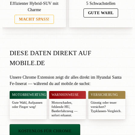
Effizienter Hybrid-SUV mit
5 Schwachstellen
Charme
GUTE WAHL
MACHT SPASS!
DIESE DATEN DIREKT AUF
MOBILE.DE
Unsere Chrome Extension zeigt dir alles direkt im Hyundai Santa
Fe-Inserat — während du auf mobile.de suchst:
MOTORBEWERTUNG
WARNHINWEISE
VERSICHERUNG
Gute Wahl
,
Aufpassen
Motorschaden,
Günstig oder teuer
oder
Finger weg!
fehlende HU,
versichert?
Bastlerfahrzeug —
Typklassen-Vergleich.
sofort erkannt.
KOSTENLOS FÜR CHROME