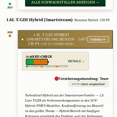
ALLE SCHWACHSTELLEN ANZEIGEN →
2023
1.6L T-GDI Hybrid (Smartstream)
· Benziner Hybrid
· 230 PS
2020
1.6L T-GDI HYBRID
●
(SMARTSTREAM) BENZIN
·
G4FT
Schließen
230 PS
(180 PS VERBRENNER)
AKKU-CHECK
DETAILS →
RÜCKRUF
ALTERUNG
KOSTEN
Versicherungseinstufung: Teuer
Jetzt vergleichen
*
ANZEIGE
Turbodiesel-Hybrid aus der Smartstream-Familie — 1,6
Liter T-GDI als Verbrennerkomponente in den SUV-
Hybrid-/PHEV-Modellen. Kraftstoffeintrag ins Motoröl
ist das größte Thema — Hybrid-Betrieb mit häufigen
Kaltstarts verschärft das Problem, weil der Verbrenner