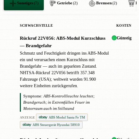
Sonstiges
(7)
Getriebe
(2)
Bremsen
(2)
E
SCHWACHSTELLE
KOSTEN
Günstig
Rückruf 22V056: ABS-Modul Kurzschluss
✖
— Brandgefahr
Schmutz und Feuchtigkeit dringen ins ABS-Modul
ein und verursachen einen Kurzschluss mit
Brandgefahr — auch im geparkten Zustand.
NHTSA-Rückruf 22V056 betrifft 357.348
Fahrzeuge (USA); weltweit wurden 91.900
weitere Einheiten zurückgerufen.
Symptome:
ABS-Kontrollleuchte leuchtet;
Brandgeruch; in Extremfällen Feuer im
Motorraum auch im Stillstand
ABS Modul Santa Fe TM
ANZEIGE
ABS Steuergerät Hyundai 58910