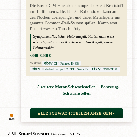
Die Bosch CP4-Hochdruckpumpe übersteht Kraftstoff
mit Luftblasen schlecht. Der Rollenstößel kann auf
den Nocken überspringen und dabei Metallspäne ins
gesamte Common-Rail-System spülen. Kompletter
Einspritzsystem-Tausch nötig.
Symptome:
Plötzlicher Motorausfall, Starten nicht mehr
möglich, metallisches Knattern vor dem Ausfall, starker
Leistungsabfall.
3.000–8.000 €
CP4 Pumpee D4HB
ANZEIGE
Hochdruckpumpe 2.2 CRDi Santa Fe
33100-2F000
+ 5 weitere Motor-Schwachstellen + Fahrzeug-
Schwachstellen
ALLE SCHWACHSTELLEN ANZEIGEN ▾
2023
2.5L SmartStream
· Benziner
· 191 PS