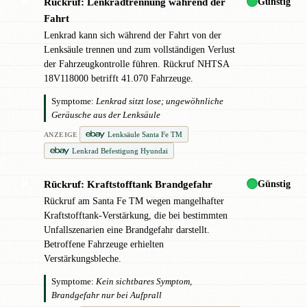
Günstig
Rückruf: Lenkradtrennung während der
✖
Fahrt
Lenkrad kann sich während der Fahrt von der
Lenksäule trennen und zum vollständigen Verlust
der Fahrzeugkontrolle führen. Rückruf NHTSA
18V118000 betrifft 41.070 Fahrzeuge.
Symptome:
Lenkrad sitzt lose; ungewöhnliche
Geräusche aus der Lenksäule
Lenksäule Santa Fe TM
ANZEIGE
Lenkrad Befestigung Hyundai
Günstig
Rückruf: Kraftstofftank Brandgefahr
✖
Rückruf am Santa Fe TM wegen mangelhafter
Kraftstofftank-Verstärkung, die bei bestimmten
Unfallszenarien eine Brandgefahr darstellt.
Betroffene Fahrzeuge erhielten
Verstärkungsbleche.
Symptome:
Kein sichtbares Symptom,
Brandgefahr nur bei Aufprall