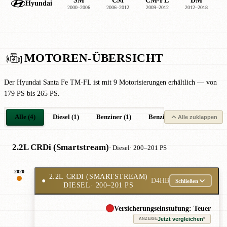
SM
CM
CM-FL
DM
Hyundai
2000–2006
2006–2012
2009–2012
2012–2018
2
MOTOREN-ÜBERSICHT
Der Hyundai Santa Fe TM-FL ist mit 9 Motorisierungen erhältlich — von
179 PS bis 265 PS.
Alle (4)
Diesel (1)
Benziner (1)
Benziner Hybrid (1)
B
Alle zuklappen
2.2L CRDi (Smartstream)
· Diesel
· 200–201 PS
2020
2.2L CRDI (SMARTSTREAM)
●
D4HB
Schließen
DIESEL
· 200–201 PS
Versicherungseinstufung: Teuer
Jetzt vergleichen
*
ANZEIGE