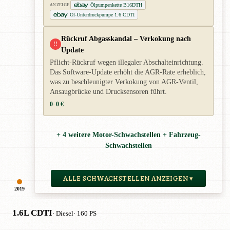
Ölpumpenkette B16DTH
ANZEIGE
Öl-Unterdruckpumpe 1.6 CDTI
Rückruf Abgasskandal – Verkokung nach
!!
Update
Pflicht-Rückruf wegen illegaler Abschalteinrichtung.
Das Software-Update erhöht die AGR-Rate erheblich,
was zu beschleunigter Verkokung von AGR-Ventil,
Ansaugbrücke und Drucksensoren führt.
0–0 €
+ 4 weitere Motor-Schwachstellen + Fahrzeug-
Schwachstellen
ALLE SCHWACHSTELLEN ANZEIGEN ▾
2019
1.6L CDTI
· Diesel
· 160 PS