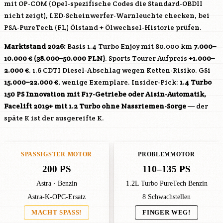
mit OP-COM (Opel-spezifische Codes die Standard-OBDII
nicht zeigt), LED-Scheinwerfer-Warnleuchte checken, bei
PSA-PureTech (FL) Ölstand + Ölwechsel-Historie prüfen.
Marktstand 2026:
Basis 1.4 Turbo Enjoy mit 80.000 km
7.000–
10.000 € (38.000–50.000 PLN)
. Sports Tourer Aufpreis
+1.000–
2.000 €
. 1.6 CDTI Diesel-Abschlag wegen Ketten-Risiko. GSi
15.000–22.000 €
, wenige Exemplare. Insider-Pick:
1.4 Turbo
150 PS Innovation mit F17-Getriebe oder Aisin-Automatik,
Facelift 2019+ mit 1.2 Turbo ohne Nassriemen-Sorge
— der
späte K ist der ausgereifte K.
SPASSIGSTER MOTOR
PROBLEMMOTOR
200 PS
110–135 PS
Astra · Benzin
1.2L Turbo PureTech Benzin
Astra-K-OPC-Ersatz
8 Schwachstellen
MACHT SPASS!
FINGER WEG!