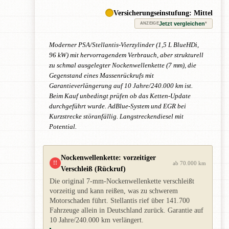
Versicherungseinstufung: Mittel
Jetzt vergleichen
*
ANZEIGE
Moderner PSA/Stellantis-Vierzylinder (1,5 L BlueHDi,
96 kW) mit hervorragendem Verbrauch, aber strukturell
zu schmal ausgelegter Nockenwellenkette (7 mm), die
Gegenstand eines Massenrückrufs mit
Garantieverlängerung auf 10 Jahre/240.000 km ist.
Beim Kauf unbedingt prüfen ob das Ketten-Update
durchgeführt wurde. AdBlue-System und EGR bei
Kurzstrecke störanfällig. Langstreckendiesel mit
Potential.
Nockenwellenkette: vorzeitiger
!!
ab 70.000 km
Verschleiß (Rückruf)
Die original 7-mm-Nockenwellenkette verschleißt
vorzeitig und kann reißen, was zu schwerem
Motorschaden führt. Stellantis rief über 141.700
Fahrzeuge allein in Deutschland zurück. Garantie auf
10 Jahre/240.000 km verlängert.