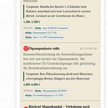
entwickelt.
Symptome:
Metallisches Rasseln 1–4 Sekunden beim
Kaltstart, manchmal auch beim Lastwechsel im warmen
Betrieb. Geräusch an der Getriebeseite des Motors.
1.200–3.500 €
Opel B16DTH Steuerkette
ANZEIGE
Kettenspanner 55571790
Opel 1.6 CDTI Steuerkettensatz
Ölpumpenkette reißt
!!
ab 150.000 km
Kunststoffbeschichtung der Kettenführungsschiene
löst sich und zerstört die Ölpumpenkette. Bei
kombinierter Öl-/Unterdruckpumpe fällt gleichzeitig
die Bremskraftunterstützung aus.
Symptome:
Rote Öldruckwarnung direkt nach Motorstart,
schwergängige Bremse, Klappern aus dem Motorraum
2.000–6.000 €
Ölpumpenkette B16DTH
ANZEIGE
Öl-Unterdruckpumpe 1.6 CDTI
Rückruf Abgasskandal – Verkokung nach