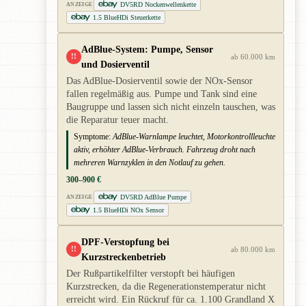
DV5RD Nockenwellenkette
ANZEIGE
1.5 BlueHDi Steuerkette
AdBlue-System: Pumpe, Sensor
!!
ab 60.000 km
und Dosierventil
Das AdBlue-Dosierventil sowie der NOx-Sensor
fallen regelmäßig aus. Pumpe und Tank sind eine
Baugruppe und lassen sich nicht einzeln tauschen, was
die Reparatur teuer macht.
Symptome:
AdBlue-Warnlampe leuchtet, Motorkontrollleuchte
aktiv, erhöhter AdBlue-Verbrauch. Fahrzeug droht nach
mehreren Warnzyklen in den Notlauf zu gehen.
300–900 €
DV5RD AdBlue Pumpe
ANZEIGE
1.5 BlueHDi NOx Sensor
DPF-Verstopfung bei
!!
ab 80.000 km
Kurzstreckenbetrieb
Der Rußpartikelfilter verstopft bei häufigen
Kurzstrecken, da die Regenerationstemperatur nicht
erreicht wird. Ein Rückruf für ca. 1.100 Grandland X