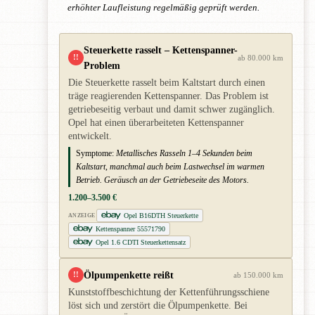
erhöhter Laufleistung regelmäßig geprüft werden.
Steuerkette rasselt – Kettenspanner-
!!
ab 80.000 km
Problem
Die Steuerkette rasselt beim Kaltstart durch einen
träge reagierenden Kettenspanner. Das Problem ist
getriebeseitig verbaut und damit schwer zugänglich.
Opel hat einen überarbeiteten Kettenspanner
entwickelt.
Symptome:
Metallisches Rasseln 1–4 Sekunden beim
Kaltstart, manchmal auch beim Lastwechsel im warmen
Betrieb. Geräusch an der Getriebeseite des Motors.
1.200–3.500 €
Opel B16DTH Steuerkette
ANZEIGE
Kettenspanner 55571790
Opel 1.6 CDTI Steuerkettensatz
Ölpumpenkette reißt
!!
ab 150.000 km
Kunststoffbeschichtung der Kettenführungsschiene
löst sich und zerstört die Ölpumpenkette. Bei