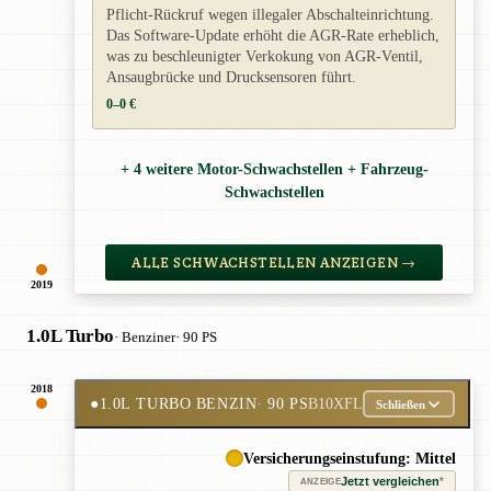
Pflicht-Rückruf wegen illegaler Abschalteinrichtung.
Das Software-Update erhöht die AGR-Rate erheblich,
was zu beschleunigter Verkokung von AGR-Ventil,
Ansaugbrücke und Drucksensoren führt.
0–0 €
+ 4 weitere Motor-Schwachstellen + Fahrzeug-
Schwachstellen
ALLE SCHWACHSTELLEN ANZEIGEN →
2019
1.0L Turbo
· Benziner
· 90 PS
2018
●
1.0L TURBO BENZIN
· 90 PS
B10XFL
Schließen
Versicherungseinstufung: Mittel
Jetzt vergleichen
*
ANZEIGE