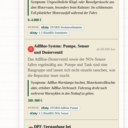
Symptome:
Ungewöhnliche Klopf- oder Rasselgeräusche aus
dem Motorraum, besonders beim Kaltstart. Im schlimmsten
Fall plötzlicher Motorausfall während der Fahrt.
0–4.000 €
DV5RD Nockenwellenkette
ANZEIGE
1.5 BlueHDi Steuerkette
AdBlue-System: Pumpe, Sensor
!!
ab 60.000 km
und Dosierventil
Das AdBlue-Dosierventil sowie der NOx-Sensor
fallen regelmäßig aus. Pumpe und Tank sind eine
Baugruppe und lassen sich nicht einzeln tauschen, was
die Reparatur teuer macht.
Symptome:
AdBlue-Warnlampe leuchtet, Motorkontrollleuchte
aktiv, erhöhter AdBlue-Verbrauch. Fahrzeug droht nach
mehreren Warnzyklen in den Notlauf zu gehen.
300–900 €
DV5RD AdBlue Pumpe
ANZEIGE
1.5 BlueHDi NOx Sensor
DPF-Verstopfung bei