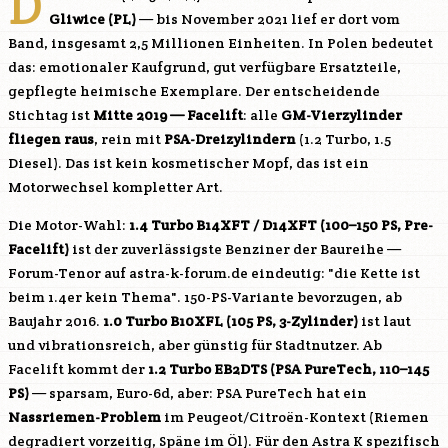
D
Gliwice (PL)
— bis November 2021 lief er dort vom
Band, insgesamt 2,5 Millionen Einheiten. In Polen bedeutet
das: emotionaler Kaufgrund, gut verfügbare Ersatzteile,
gepflegte heimische Exemplare. Der entscheidende
Stichtag ist
Mitte 2019 — Facelift
: alle
GM-Vierzylinder
fliegen raus
, rein mit
PSA-Dreizylindern
(1.2 Turbo, 1.5
Diesel). Das ist kein kosmetischer Mopf, das ist ein
Motorwechsel kompletter Art.
Die Motor-Wahl:
1.4 Turbo
B14XFT
/
D14XFT
(100–150 PS, Pre-
Facelift)
ist der zuverlässigste Benziner der Baureihe —
Forum-Tenor auf astra-k-forum.de eindeutig: "die Kette ist
beim 1.4er kein Thema". 150-PS-Variante bevorzugen, ab
Baujahr 2016.
1.0 Turbo
B10XFL
(105 PS, 3-Zylinder)
ist laut
und vibrationsreich, aber günstig für Stadtnutzer. Ab
Facelift kommt der
1.2 Turbo
EB2DTS
(PSA PureTech, 110–145
PS)
— sparsam, Euro-6d, aber: PSA PureTech hat ein
Nassriemen-Problem
im Peugeot/Citroën-Kontext (Riemen
degradiert vorzeitig, Späne im Öl). Für den Astra K spezifisch