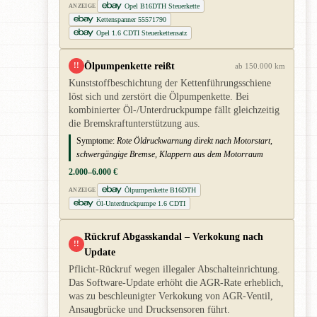
Opel B16DTH Steuerkette
ANZEIGE
Kettenspanner 55571790
Opel 1.6 CDTI Steuerkettensatz
Ölpumpenkette reißt
!!
ab 150.000 km
Kunststoffbeschichtung der Kettenführungsschiene
löst sich und zerstört die Ölpumpenkette. Bei
kombinierter Öl-/Unterdruckpumpe fällt gleichzeitig
die Bremskraftunterstützung aus.
Symptome:
Rote Öldruckwarnung direkt nach Motorstart,
schwergängige Bremse, Klappern aus dem Motorraum
2.000–6.000 €
Ölpumpenkette B16DTH
ANZEIGE
Öl-Unterdruckpumpe 1.6 CDTI
Rückruf Abgasskandal – Verkokung nach
!!
Update
Pflicht-Rückruf wegen illegaler Abschalteinrichtung.
Das Software-Update erhöht die AGR-Rate erheblich,
was zu beschleunigter Verkokung von AGR-Ventil,
Ansaugbrücke und Drucksensoren führt.