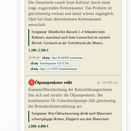
Die Steuerkette rasselt beim Kaltstart durch einen
träge reagierenden Kettenspanner. Das Problem ist
getriebeseitig verbaut und damit schwer zugänglich.
Opel hat einen überarbeiteten Kettenspanner
entwickelt.
Symptome:
Metallisches Rasseln 1–4 Sekunden beim
Kaltstart, manchmal auch beim Lastwechsel im warmen
Betrieb. Geräusch an der Getriebeseite des Motors.
1.200–3.500 €
Opel B16DTH Steuerkette
ANZEIGE
Kettenspanner 55571790
Opel 1.6 CDTI Steuerkettensatz
Ölpumpenkette reißt
!!
ab 150.000 km
Kunststoffbeschichtung der Kettenführungsschiene
löst sich und zerstört die Ölpumpenkette. Bei
kombinierter Öl-/Unterdruckpumpe fällt gleichzeitig
die Bremskraftunterstützung aus.
Symptome:
Rote Öldruckwarnung direkt nach Motorstart,
schwergängige Bremse, Klappern aus dem Motorraum
2.000–6.000 €