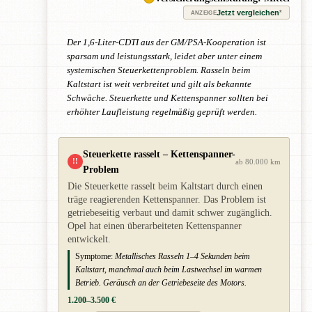
Jetzt vergleichen
*
ANZEIGE
Der 1,6-Liter-CDTI aus der GM/PSA-Kooperation ist
sparsam und leistungsstark, leidet aber unter einem
systemischen Steuerkettenproblem. Rasseln beim
Kaltstart ist weit verbreitet und gilt als bekannte
Schwäche. Steuerkette und Kettenspanner sollten bei
erhöhter Laufleistung regelmäßig geprüft werden.
Steuerkette rasselt – Kettenspanner-
!!
ab 80.000 km
Problem
Die Steuerkette rasselt beim Kaltstart durch einen
träge reagierenden Kettenspanner. Das Problem ist
getriebeseitig verbaut und damit schwer zugänglich.
Opel hat einen überarbeiteten Kettenspanner
entwickelt.
Symptome:
Metallisches Rasseln 1–4 Sekunden beim
Kaltstart, manchmal auch beim Lastwechsel im warmen
Betrieb. Geräusch an der Getriebeseite des Motors.
1.200–3.500 €