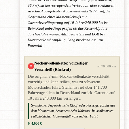
96 kW) mit hervorragendem Verbrauch, aber strukturell
zu schmal ausgelegter Nockenwellenkette (7 mm), die
Gegenstand eines Massenrückrufs mit
Garantieverlängerung auf 10 Jahre/240.000 km ist.
Beim Kauf unbedingt prüfen ob das Ketten-Update
durchgeführt wurde. AdBlue-System und EGR bei
Kurzstrecke störanfällig. Langstreckendiesel mit
Potential.
Nockenwellenkette: vorzeitiger
!!
ab 70.000 km
Verschleiß (Rückruf)
Die original 7-mm-Nockenwellenkette verschleißt
vorzeitig und kann reißen, was zu schwerem
Motorschaden führt. Stellantis rief über 141.700
Fahrzeuge allein in Deutschland zurück. Garantie auf
10 Jahre/240.000 km verlängert.
Symptome:
Ungewöhnliche Klopf- oder Rasselgeräusche aus
dem Motorraum, besonders beim Kaltstart. Im schlimmsten
Fall plötzlicher Motorausfall während der Fahrt.
0–4.000 €