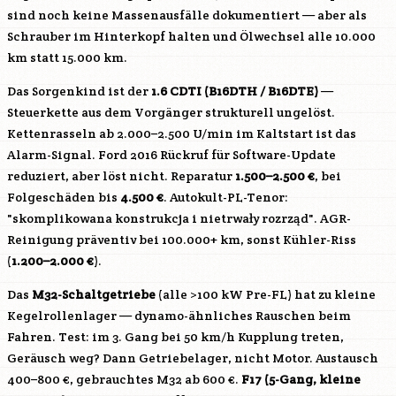
sind noch keine Massenausfälle dokumentiert — aber als
Schrauber im Hinterkopf halten und Ölwechsel alle 10.000
km statt 15.000 km.
Das Sorgenkind ist der
1.6 CDTI (
B16DTH
/
B16DTE
)
—
Steuerkette aus dem Vorgänger strukturell ungelöst.
Kettenrasseln ab 2.000–2.500 U/min im Kaltstart ist das
Alarm-Signal. Ford 2016 Rückruf für Software-Update
reduziert, aber löst nicht. Reparatur
1.500–2.500 €
, bei
Folgeschäden bis
4.500 €
. Autokult-PL-Tenor:
"skomplikowana konstrukcja i nietrwały rozrząd". AGR-
Reinigung präventiv bei 100.000+ km, sonst Kühler-Riss
(
1.200–2.000 €
).
Das
M32-Schaltgetriebe
(alle >100 kW Pre-FL) hat zu kleine
Kegelrollenlager — dynamo-ähnliches Rauschen beim
Fahren. Test: im 3. Gang bei 50 km/h Kupplung treten,
Geräusch weg? Dann Getriebelager, nicht Motor. Austausch
400–800 €, gebrauchtes M32 ab 600 €.
F17 (5-Gang, kleine