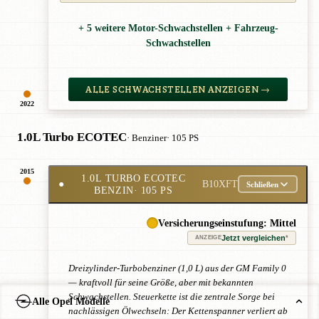
+ 5 weitere Motor-Schwachstellen + Fahrzeug-
Schwachstellen
ALLE SCHWACHSTELLEN ANZEIGEN →
2022
1.0L Turbo ECOTEC
· Benziner
· 105 PS
2015
1.0L TURBO ECOTEC
●
B10XFT
Schließen
BENZIN
· 105 PS
Versicherungseinstufung: Mittel
Jetzt vergleichen
*
ANZEIGE
Dreizylinder-Turbobenziner (1,0 L) aus der GM Family 0
— kraftvoll für seine Größe, aber mit bekannten
Schwachstellen. Steuerkette ist die zentrale Sorge bei
Alle Opel Modelle
nachlässigen Ölwechseln: Der Kettenspanner verliert ab