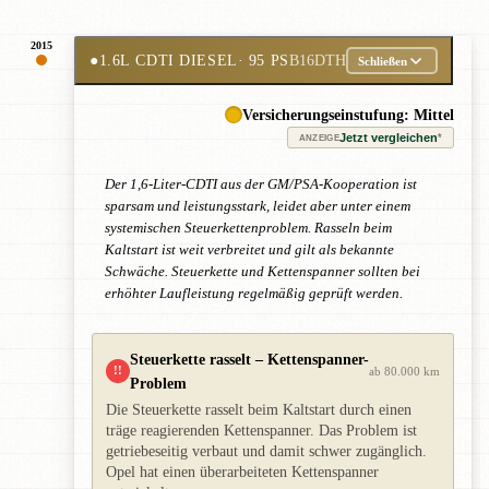
2015
●
1.6L CDTI DIESEL
· 95 PS
B16DTH
Schließen
Versicherungseinstufung: Mittel
Jetzt vergleichen
*
ANZEIGE
Der 1,6-Liter-CDTI aus der GM/PSA-Kooperation ist
sparsam und leistungsstark, leidet aber unter einem
systemischen Steuerkettenproblem. Rasseln beim
Kaltstart ist weit verbreitet und gilt als bekannte
Schwäche. Steuerkette und Kettenspanner sollten bei
erhöhter Laufleistung regelmäßig geprüft werden.
Steuerkette rasselt – Kettenspanner-
!!
ab 80.000 km
Problem
Die Steuerkette rasselt beim Kaltstart durch einen
träge reagierenden Kettenspanner. Das Problem ist
getriebeseitig verbaut und damit schwer zugänglich.
Opel hat einen überarbeiteten Kettenspanner