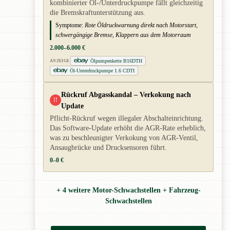
kombinierter Öl-/Unterdruckpumpe fällt gleichzeitig
die Bremskraftunterstützung aus.
Symptome:
Rote Öldruckwarnung direkt nach Motorstart,
schwergängige Bremse, Klappern aus dem Motorraum
2.000–6.000 €
Ölpumpenkette B16DTH
ANZEIGE
Öl-Unterdruckpumpe 1.6 CDTI
Rückruf Abgasskandal – Verkokung nach
!!
Update
Pflicht-Rückruf wegen illegaler Abschalteinrichtung.
Das Software-Update erhöht die AGR-Rate erheblich,
was zu beschleunigter Verkokung von AGR-Ventil,
Ansaugbrücke und Drucksensoren führt.
0–0 €
+ 4 weitere Motor-Schwachstellen + Fahrzeug-
Schwachstellen