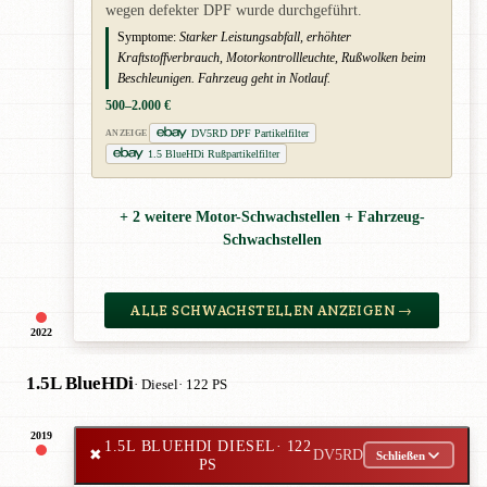
wegen defekter DPF wurde durchgeführt.
Symptome:
Starker Leistungsabfall, erhöhter
Kraftstoffverbrauch, Motorkontrollleuchte, Rußwolken beim
Beschleunigen. Fahrzeug geht in Notlauf.
500–2.000 €
DV5RD DPF Partikelfilter
ANZEIGE
1.5 BlueHDi Rußpartikelfilter
+ 2 weitere Motor-Schwachstellen + Fahrzeug-
Schwachstellen
ALLE SCHWACHSTELLEN ANZEIGEN →
2022
1.5L BlueHDi
· Diesel
· 122 PS
2019
1.5L BLUEHDI DIESEL
· 122
✖
DV5RD
Schließen
PS