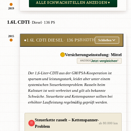
ALLE SCHWACHSTELLEN ANZEIGEN ▾
2019
1.6L CDTI
· Diesel
· 136 PS
2015
●
1.6L CDTI DIESEL
· 136 PS
B16DTH
Schließen
Versicherungseinstufung: Mittel
Jetzt vergleichen
*
ANZEIGE
Der 1,6-Liter-CDTI aus der GM/PSA-Kooperation ist
sparsam und leistungsstark, leidet aber unter einem
systemischen Steuerkettenproblem. Rasseln beim
Kaltstart ist weit verbreitet und gilt als bekannte
Schwäche. Steuerkette und Kettenspanner sollten bei
erhöhter Laufleistung regelmäßig geprüft werden.
Steuerkette rasselt – Kettenspanner-
!!
ab 80.000 km
Problem