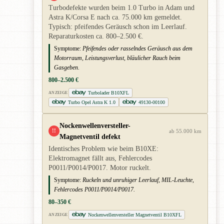
Turbodefekte wurden beim 1.0 Turbo in Adam und
Astra K/Corsa E nach ca. 75.000 km gemeldet.
Typisch: pfeifendes Geräusch schon im Leerlauf.
Reparaturkosten ca. 800–2.500 €.
Symptome:
Pfeifendes oder rasselndes Geräusch aus dem
Motorraum, Leistungsverlust, bläulicher Rauch beim
Gasgeben.
800–2.500 €
Turbolader B10XFL
ANZEIGE
Turbo Opel Astra K 1.0
49130-00100
Nockenwellenversteller-
!!
ab 55.000 km
Magnetventil defekt
Identisches Problem wie beim B10XE:
Elektromagnet fällt aus, Fehlercodes
P0011/P0014/P0017. Motor ruckelt.
Symptome:
Ruckeln und unruhiger Leerlauf, MIL-Leuchte,
Fehlercodes P0011/P0014/P0017.
80–350 €
Nockenwellenversteller Magnetventil B10XFL
ANZEIGE