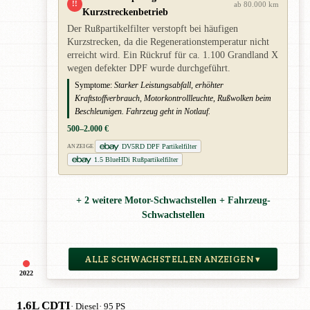
!!
ab 80.000 km
Kurzstreckenbetrieb
Der Rußpartikelfilter verstopft bei häufigen
Kurzstrecken, da die Regenerationstemperatur nicht
erreicht wird. Ein Rückruf für ca. 1.100 Grandland X
wegen defekter DPF wurde durchgeführt.
Symptome:
Starker Leistungsabfall, erhöhter
Kraftstoffverbrauch, Motorkontrollleuchte, Rußwolken beim
Beschleunigen. Fahrzeug geht in Notlauf.
500–2.000 €
DV5RD DPF Partikelfilter
ANZEIGE
1.5 BlueHDi Rußpartikelfilter
+ 2 weitere Motor-Schwachstellen + Fahrzeug-
Schwachstellen
ALLE SCHWACHSTELLEN ANZEIGEN ▾
2022
1.6L CDTI
· Diesel
· 95 PS