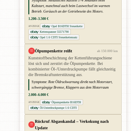
Symptome:
Metallisches Rasseln 1–4 Sekunden beim
Kaltstart, manchmal auch beim Lastwechsel im warmen
Betrieb. Geräusch an der Getriebeseite des Motors.
1.200–3.500 €
Opel B16DTH Steuerkette
ANZEIGE
Kettenspanner 55571790
Opel 1.6 CDTI Steuerkettensatz
Ölpumpenkette reißt
!!
ab 150.000 km
Kunststoffbeschichtung der Kettenführungsschiene
löst sich und zerstört die Ölpumpenkette. Bei
kombinierter Öl-/Unterdruckpumpe fällt gleichzeitig
die Bremskraftunterstützung aus.
Symptome:
Rote Öldruckwarnung direkt nach Motorstart,
schwergängige Bremse, Klappern aus dem Motorraum
2.000–6.000 €
Ölpumpenkette B16DTH
ANZEIGE
Öl-Unterdruckpumpe 1.6 CDTI
Rückruf Abgasskandal – Verkokung nach
!!
Update