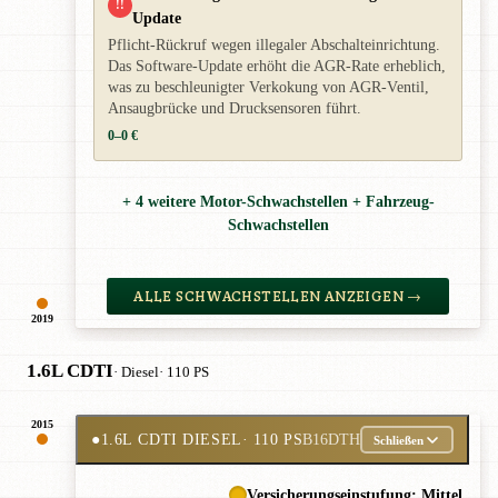
!!
Update
Pflicht-Rückruf wegen illegaler Abschalteinrichtung.
Das Software-Update erhöht die AGR-Rate erheblich,
was zu beschleunigter Verkokung von AGR-Ventil,
Ansaugbrücke und Drucksensoren führt.
0–0 €
+ 4 weitere Motor-Schwachstellen + Fahrzeug-
Schwachstellen
ALLE SCHWACHSTELLEN ANZEIGEN →
2019
1.6L CDTI
· Diesel
· 110 PS
2015
●
1.6L CDTI DIESEL
· 110 PS
B16DTH
Schließen
Versicherungseinstufung: Mittel