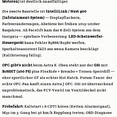
Motoren)
ist deutlich unauffälliger.
Die zweite Baustelle ist
IntelliLink / Navi 900
(Infotainment-System)
— Displayflackern,
Farbveränderungen, Abstürze bei frühen 2015–2016er
Baujahren. Ab Facelift kam das 8-Zoll-System aus dem
Insignia — spürbare Verbesserung.
LED-Scheinwerfer-
Steuergerät
kann Fehler B3866/B2580 werfen,
Spurhalteassistent fällt aus wenn Kamera beschlägt
(Kalibrierung fällig).
OPC gibt's nicht
beim Astra K. Oben steht nur der
GSi
mit
B16SHT
(200 PS)
plus FlexRide + Brembo + Torsen-Sperrdiff —
eher sportlicher GT als echter Hot Hatch. Forum-Tenor: der
echte OPC-Fan kauft einen Astra J OPC. GSi ist überraschend
unproblematisch, das PCV-Ventil im Ventildeckel zickt
manchmal.
Probefahrt:
Kaltstart 1.6 CDTI hören (Ketten-Alarmsignal),
M32 im 3. Gang bei 50 km/h Kupplung treten, OBD-Diagnose