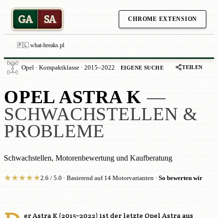
GA
SA
CHROME EXTENSION
🇵🇱 what-breaks.pl
TEILEN
Opel · Kompaktklasse · 2015–2022
EIGENE SUCHE
OPEL ASTRA K
—
SCHWACHSTELLEN &
PROBLEME
Schwachstellen, Motorenbewertung und Kaufberatung
★
★
★
★
★
2.6 / 5.0 · Basierend auf 14 Motorvarianten ·
So bewerten wir
er Astra K (2015–2022) ist der letzte Opel Astra aus