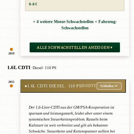
0–0 €
+ 4 weitere Motor-Schwachstellen + Fahrzeug-
Schwachstellen
ALLE SCHWACHSTELLEN ANZEIGEN ▾
2019
1.6L CDTI
· Diesel
· 110 PS
2015
●
1.6L CDTI DIESEL
· 110 PS
B16DTE
Schließen
Der 1,6-Liter-CDTI aus der GM/PSA-Kooperation ist
sparsam und leistungsstark, leidet aber unter einem
systemischen Steuerkettenproblem. Rasseln beim
Kaltstart ist weit verbreitet und gilt als bekannte
Schwäche. Steuerkette und Kettenspanner sollten bei