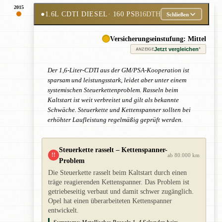
2015
●
1.6L CDTI DIESEL
· 160 PS
B16DTH
Schließen
Versicherungseinstufung: Mittel
Jetzt vergleichen
*
ANZEIGE
Der 1,6-Liter-CDTI aus der GM/PSA-Kooperation ist
sparsam und leistungsstark, leidet aber unter einem
systemischen Steuerkettenproblem. Rasseln beim
Kaltstart ist weit verbreitet und gilt als bekannte
Schwäche. Steuerkette und Kettenspanner sollten bei
erhöhter Laufleistung regelmäßig geprüft werden.
Steuerkette rasselt – Kettenspanner-
!!
ab 80.000 km
Problem
Die Steuerkette rasselt beim Kaltstart durch einen
träge reagierenden Kettenspanner. Das Problem ist
getriebeseitig verbaut und damit schwer zugänglich.
Opel hat einen überarbeiteten Kettenspanner
entwickelt.