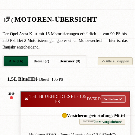
MOTOREN-ÜBERSICHT
Der Opel Astra K ist mit 15 Motorisierungen erhältlich — von 90 PS bis
280 PS. Bei 2 Motorisierungen gab es einen Motorwechsel — hier ist das
Baujahr entscheidend.
Alle (16)
Diesel (7)
Benziner (9)
Alle zuklappen
1.5L BlueHDi
· Diesel
· 105 PS
2019
1.5L BLUEHDI DIESEL
· 105
✖
DV5RD
Schließen
PS
Versicherungseinstufung: Mittel
Jetzt vergleichen
*
ANZEIGE
Moderner PSA/Stellantis-Vierzylinder (1,5 L BlueHDi,