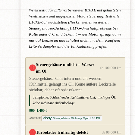
Werksseitig für LPG vorbereiteter B10XE mit gehärteten
Ventilsitzen und angepasster Motorsteuerung. Teilt alle
B10XE-Schwachstellen (Nockenwellenversteller,
Steuergehäuse-Dichtung). LPG-Umschaltprobleme bei
Kälte unter 0°C sind bekannt — der Motor springt dann
nur auf Benzin an und schaltet nicht um. Beim Kauf den
LPG-Verdampfer und die Tankzulassung prüfen.
Steuergehäuse undicht – Wasser
!!
ab 100.000 km
im Öl
Steuergehäuse kann intern undicht werden:
Kühlmittel gelangt ins Öl. Keine äußere Leckstelle
sichtbar, daher oft spät erkannt.
Symptome:
Schleichender Kühlmittelverlust, milchiges Öl,
keine sichtbare Außenleckage.
900–1.400 €
Steuergehäuse Dichtung Opel 1.0 LPG
ANZEIGE
Turbolader frühzeitig defekt
!!
ab 80.000 km