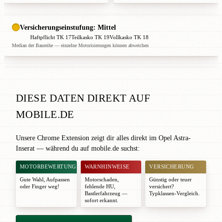
Versicherungseinstufung: Mittel
Haftpflicht TK 17
Teilkasko TK 19
Vollkasko TK 18
Median der Baureihe — einzelne Motorisierungen können abweichen
DIESE DATEN DIREKT AUF
MOBILE.DE
Unsere Chrome Extension zeigt dir alles direkt im Opel Astra-
Inserat — während du auf mobile.de suchst:
MOTORBEWERTUNG
WARNHINWEISE
VERSICHERUNG
Gute Wahl
,
Aufpassen
Motorschaden,
Günstig oder teuer
oder
Finger weg!
fehlende HU,
versichert?
Bastlerfahrzeug —
Typklassen-Vergleich.
sofort erkannt.