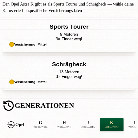
Den Opel Astra K gibt es als Sports Tourer und Schrägheck — wähle deine
Karosserie für spezifische Versicherungsdaten:
Sports Tourer
9 Motoren
3× Finger weg!
Versicherung: Mittel
Schrägheck
13 Motoren
3× Finger weg!
Versicherung: Mittel
GENERATIONEN
G
H
J
K
L
Opel
2000–2004
2004–2010
2009–2015
2015–2022
2022–2