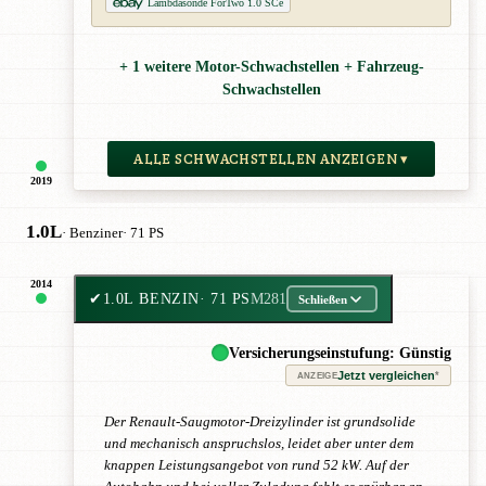
Lambdasonde ForTwo 1.0 SCe
+ 1 weitere Motor-Schwachstellen + Fahrzeug-
Schwachstellen
ALLE SCHWACHSTELLEN ANZEIGEN ▾
2019
1.0L
· Benziner
· 71 PS
2014
✔
1.0L BENZIN
· 71 PS
M281
Schließen
Versicherungseinstufung: Günstig
Jetzt vergleichen
*
ANZEIGE
Der Renault-Saugmotor-Dreizylinder ist grundsolide
und mechanisch anspruchslos, leidet aber unter dem
knappen Leistungsangebot von rund 52 kW. Auf der