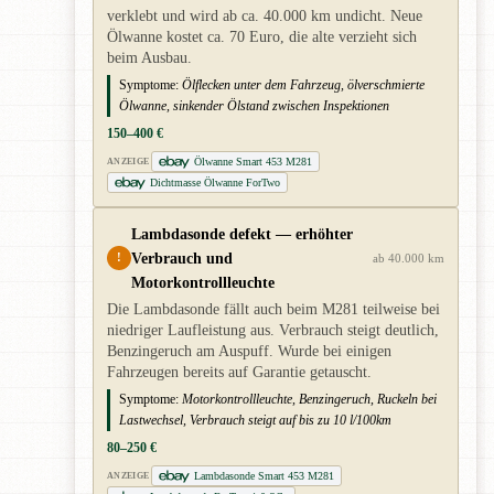
verklebt und wird ab ca. 40.000 km undicht. Neue
Ölwanne kostet ca. 70 Euro, die alte verzieht sich
beim Ausbau.
Symptome:
Ölflecken unter dem Fahrzeug, ölverschmierte
Ölwanne, sinkender Ölstand zwischen Inspektionen
150–400 €
Ölwanne Smart 453 M281
ANZEIGE
Dichtmasse Ölwanne ForTwo
Lambdasonde defekt — erhöhter
Verbrauch und
!
ab 40.000 km
Motorkontrollleuchte
Die Lambdasonde fällt auch beim M281 teilweise bei
niedriger Laufleistung aus. Verbrauch steigt deutlich,
Benzingeruch am Auspuff. Wurde bei einigen
Fahrzeugen bereits auf Garantie getauscht.
Symptome:
Motorkontrollleuchte, Benzingeruch, Ruckeln bei
Lastwechsel, Verbrauch steigt auf bis zu 10 l/100km
80–250 €
Lambdasonde Smart 453 M281
ANZEIGE