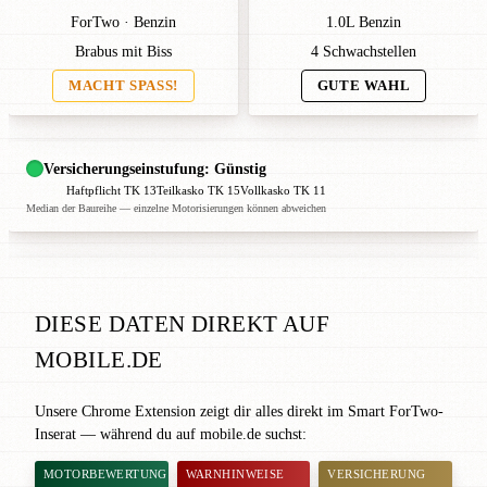
ForTwo · Benzin
1.0L Benzin
Brabus mit Biss
4 Schwachstellen
MACHT SPASS!
GUTE WAHL
Versicherungseinstufung: Günstig
Haftpflicht TK 13
Teilkasko TK 15
Vollkasko TK 11
Median der Baureihe — einzelne Motorisierungen können abweichen
DIESE DATEN DIREKT AUF
MOBILE.DE
Unsere Chrome Extension zeigt dir alles direkt im Smart ForTwo-
Inserat — während du auf mobile.de suchst:
MOTORBEWERTUNG
WARNHINWEISE
VERSICHERUNG