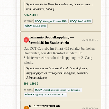
Symptome:
Gelbe Motorkontrollleuchte, Leistungsverlust,
kein Ladedruck, Notlauf
220–2.500 €
Wastegate Aktuator H4B
144G16176R
ANZEIGE
825838-0003
Twinamic-Doppelkupplung —
!!
ab 80.000 km
Verschleiß im Stadtverkehr
Das DCT-Getriebe im Smart 453 schaltet bei hohen
Drehzahlen, was den Komfort mindert. Im
Schleichverkehr rutscht die Kupplung im 2. Gang
ständig.
Symptome:
Hartes Schalten, Ruckeln beim Anfahren,
Kupplungsgeruch, verzögertes Einkuppeln, Getriebe-
Störungsmeldung
800–1.800 €
Doppelkupplung Smart 453 Twinamic
ANZEIGE
Kupplungssatz ForTwo 453 DCT
Kühlmittelverlust an
!
ab 80.000 km