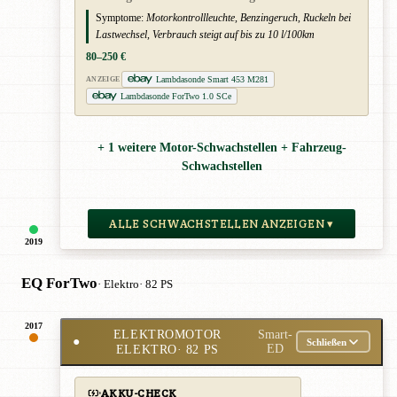
Symptome:
Motorkontrollleuchte, Benzingeruch, Ruckeln bei
Lastwechsel, Verbrauch steigt auf bis zu 10 l/100km
80–250 €
Lambdasonde Smart 453 M281
ANZEIGE
Lambdasonde ForTwo 1.0 SCe
+ 1 weitere Motor-Schwachstellen + Fahrzeug-
Schwachstellen
ALLE SCHWACHSTELLEN ANZEIGEN ▾
2019
EQ ForTwo
· Elektro
· 82 PS
2017
ELEKTROMOTOR
Smart-
●
Schließen
ELEKTRO
· 82 PS
ED
AKKU-CHECK