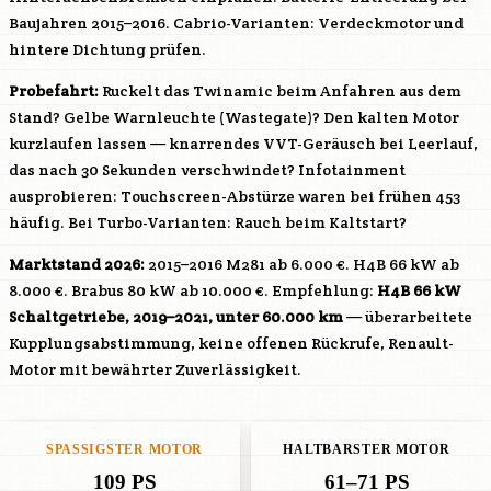
Baujahren 2015–2016. Cabrio-Varianten: Verdeckmotor und
hintere Dichtung prüfen.
Probefahrt:
Ruckelt das Twinamic beim Anfahren aus dem
Stand? Gelbe Warnleuchte (Wastegate)? Den kalten Motor
kurzlaufen lassen — knarrendes VVT-Geräusch bei Leerlauf,
das nach 30 Sekunden verschwindet? Infotainment
ausprobieren: Touchscreen-Abstürze waren bei frühen 453
häufig. Bei Turbo-Varianten: Rauch beim Kaltstart?
Marktstand 2026:
2015–2016
M281
ab 6.000 €.
H4B
66 kW ab
8.000 €. Brabus 80 kW ab 10.000 €. Empfehlung:
H4B
66 kW
Schaltgetriebe, 2019–2021, unter 60.000 km
— überarbeitete
Kupplungsabstimmung, keine offenen Rückrufe, Renault-
Motor mit bewährter Zuverlässigkeit.
SPASSIGSTER MOTOR
HALTBARSTER MOTOR
109 PS
61–71 PS