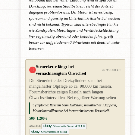
Autobahn und bei voller Zuladung fehlt es spürbar an
Durchzug, im reinen Stadtbetrieb reicht der Antrieb
dagegen problemlos aus. Der Motor ist zuverlässig,
sparsam und günstig im Unterhalt, kritische Schwächen
sind nicht bekannt. Typisch sind altersbedingte Punkte
wie Zündspulen, Motorlager und Ventildeckeldichtung.
Wer regelmäßig überland oder beladen fährt, greift
besser zur aufgeladenen 0.9-Variante mit deutlich mehr
Reserven.
Steuerkette längt bei
!!
ab 95.000 km
vernachlässigtem Ölwechsel
Die Steuerkette des Dreizylinders kann bei
mangelhafter Ölpflege ab ca. 90.000 km rasseln.
Forumsberichte zeigen Rasseln nach langen
Ölwechselintervallen. Bei regulärer Wartung selten.
Symptome:
Rasseln beim Kaltstart, metallisches Klappern,
Motorkontrollleuchte bei fortgeschrittenem Verschleiß
500–1.200 €
Steuerkette Smart 453 1.0
ANZEIGE
Steuerkettenkit M281