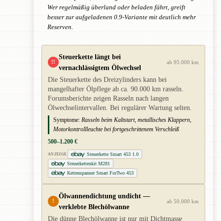
Wer regelmäßig überland oder beladen fährt, greift
besser zur aufgeladenen 0.9-Variante mit deutlich mehr
Reserven.
Steuerkette längt bei
!!
ab 95.000 km
vernachlässigtem Ölwechsel
Die Steuerkette des Dreizylinders kann bei
mangelhafter Ölpflege ab ca. 90.000 km rasseln.
Forumsberichte zeigen Rasseln nach langen
Ölwechselintervallen. Bei regulärer Wartung selten.
Symptome:
Rasseln beim Kaltstart, metallisches Klappern,
Motorkontrollleuchte bei fortgeschrittenem Verschleiß
500–1.200 €
Steuerkette Smart 453 1.0
ANZEIGE
Steuerkettenkit M281
Kettenspanner Smart ForTwo 453
Ölwannendichtung undicht —
!
ab 50.000 km
verklebte Blechölwanne
Die dünne Blechölwanne ist nur mit Dichtmasse