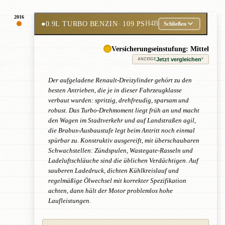
2016
●
0.9L TURBO BENZIN
· 109 PS
H4B
Schließen
Versicherungseinstufung: Mittel
Jetzt vergleichen
*
ANZEIGE
Der aufgeladene Renault-Dreizylinder gehört zu den
besten Antrieben, die je in dieser Fahrzeugklasse
verbaut wurden: spritzig, drehfreudig, sparsam und
robust. Das Turbo-Drehmoment liegt früh an und macht
den Wagen im Stadtverkehr und auf Landstraßen agil,
die Brabus-Ausbaustufe legt beim Antritt noch einmal
spürbar zu. Konstruktiv ausgereift, mit überschaubaren
Schwachstellen: Zündspulen, Wastegate-Rasseln und
Ladeluftschläuche sind die üblichen Verdächtigen. Auf
sauberen Ladedruck, dichten Kühlkreislauf und
regelmäßige Ölwechsel mit korrekter Spezifikation
achten, dann hält der Motor problemlos hohe
Laufleistungen.