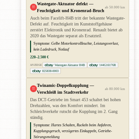
Wastegate-Aktuator defekt —
!!
ab 50.000 km
Feuchtigkeit und Kronenrad-Bruch
Auch beim Facelift-H4B tritt der bekannte Wastegate-
Defekt auf. Feuchtigkeit im Kunststoffgehäuse
zerstört Elektronik und Kronenrad. Renault bietet ab
2020 das Wastegate separat als Ersatzteil.
Symptome:
Gelbe Motorkontrollleuchte, Leistungsverlust,
kein Ladedruck, Notlauf
220–2.500 €
Wastegate Aktuator H4B
144G16176R
ANZEIGE
825838-0003
Twinamic-Doppelkupplung —
!!
ab 80.000 km
Verschleiß im Stadtverkehr
Das DCT-Getriebe im Smart 453 schaltet bei hohen
Drehzahlen, was den Komfort mindert. Im
Schleichverkehr rutscht die Kupplung im 2. Gang
ständig.
Symptome:
Hartes Schalten, Ruckeln beim Anfahren,
Kupplungsgeruch, verzögertes Einkuppeln, Getriebe-
Störungsmeldung