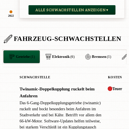
ALLE SCHWACHSTELLEN ANZEIGEN ▾
2022
FAHRZEUG-SCHWACHSTELLEN
Getriebe
(1)
Elektronik
(6)
Bremsen
(1)
SCHWACHSTELLE
KOSTEN
Teuer
Twinamic-Doppelkupplung ruckelt beim
!
Anfahren
Das 6-Gang-Doppelkupplungsgetriebe (twinamic)
ruckelt und bockt besonders beim Anfahren im
Stadtverkehr und bei Kälte. Betrifft vor allem den
66-kW-Motor. Software-Updates helfen teilweise,
bei starkem Verschleiß ist ein Kupplungstausch