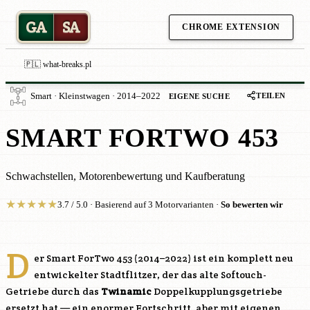
GA
SA
CHROME EXTENSION
🇵🇱 what-breaks.pl
TEILEN
Smart · Kleinstwagen · 2014–2022
EIGENE SUCHE
SMART FORTWO 453
Schwachstellen, Motorenbewertung und Kaufberatung
★
★
★
★
★
3.7 / 5.0 · Basierend auf 3 Motorvarianten ·
So bewerten wir
D
er Smart ForTwo 453 (2014–2022) ist ein komplett neu
entwickelter Stadtflitzer, der das alte Softouch-
Getriebe durch das
Twinamic
Doppelkupplungsgetriebe
ersetzt hat — ein enormer Fortschritt, aber mit eigenen