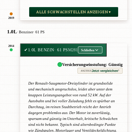
ALLE SCHWACHSTELLEN ANZEIGEN ▾
2019
1.0L
· Benziner
· 61 PS
2014
✔
1.0L BENZIN
· 61 PS
M281
Schließen
Versicherungseinstufung: Günstig
Jetzt vergleichen
*
ANZEIGE
Der Renault-Saugmotor-Dreizylinder ist grundsolide
und mechanisch anspruchslos, leidet aber unter dem
knappen Leistungsangebot von rund 52 kW. Auf der
Autobahn und bei voller Zuladung fehlt es spürbar an
Durchzug, im reinen Stadtbetrieb reicht der Antrieb
dagegen problemlos aus. Der Motor ist zuverlässig,
sparsam und günstig im Unterhalt, kritische Schwächen
sind nicht bekannt. Typisch sind altersbedingte Punkte
wie Zündspulen, Motorlager und Ventildeckeldichtung.