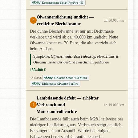
Kettenspanner Smart ForTwo 453
Ölwannendichtung undicht —
!
ab 50.000 km
verklebte Blechölwanne
Die dünne Blechölwanne ist nur mit Dichtmasse
verklebt und wird ab ca. 40.000 km undicht. Neue
Ölwanne kostet ca. 70 Euro, die alte verzieht sich
beim Ausbau.
Symptome:
Ölflecken unter dem Fahrzeug, ölverschmierte
Ölwanne, sinkender Ölstand zwischen Inspektionen
150–400 €
Ölwanne Smart 453 M281
ANZEIGE
Dichtmasse Ölwanne ForTwo
Lambdasonde defekt — erhöhter
Verbrauch und
!
ab 40.000 km
Motorkontrollleuchte
Die Lambdasonde fällt auch beim M281 teilweise bei
niedriger Laufleistung aus. Verbrauch steigt deutlich,
Benzingeruch am Auspuff. Wurde bei einigen
Fahrzeugen bereits auf Garantie getauscht.