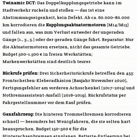
Twinamic DCT:
Das Doppelkupplungsgetriebe kann im
Stadtverkehr ruckeln und stoßen — das ist eine
Abstimmungseigenheit, kein Defekt. Ab ca. 60.000–80.000
km korrodieren die
Kupplungsaktuatormotoren
(M14/M15)
und fallen aus, was zum Verlust entweder der ungeraden
Gänge (1., 3., 5.) oder der geraden Gänge führt. Reparatur: Nur
die Aktuatormotoren ersetzen, nicht das gesamte Getriebe.
Budget 500–1.500 € in freien Werkstätten;
Markenwerkstätten sind deutlich teurer.
Rückrufe prüfen:
Drei Sicherheitsrückrufe betreffen den 453:
Frontscheiben-Kleberadhäsion (Baujahr November 2020),
Fertigungsfehler am vorderen Achsschenkel (2017–2019) und
Notbremsassistent-Ausfall (2016–2019). Rückrufstatus per
Fahrgestellnummer vor dem Kauf prüfen.
Ganzfahrzeug:
Die hinteren Trommelbremsen korrodieren
schnell — besonders bei Wenigfahrern, die sie selten hart
beanspruchen. Budget 150–500 € für die
Hinterachsenbremsen einplanen. Batterie-Entleerung bei