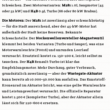
Schwächen. Zwei Motorvarianten:
M281
1.0L Saugmotor (45
oder 52 kW) und
H4B
0.9L Turbo (66 oder 80 kW Brabus).
Die Motoren:
Der
M281
ist zuverlässig aber schwachbrüstig
— für die Stadt ausreichend, aber der 45-kW-Motor hat
außerhalb der Stadt keine Reserven. Bekannte
Schwachstelle: Der
Nockenwellenversteller-Magnetventil
klemmt bei beiden Varianten (Turbo und Sauger), was eine
Motorwarnleuchte (P0016) und unrunden Leerlauf
verursacht. Ersatzteil kostet ca. 150–200 €, leicht selbst zu
tauschen. Der
H4B
Renault-Turbo ist klar das
Empfehlungsmotor. Mehr Durchzug, guter Verbrauch,
grundsätzlich zuverlässig — aber der
Wastegate-Aktuator
kann bereits ab 10.000–50.000 km ausfallen. Das Kunststoff-
Kronenrad im Aktuator bricht, was eine gelbe Warnleuchte
und Leistungsverlust verursacht. Die offizielle Reparatur
kostet 2.500 € (kompletter Turbo), aber der Aktuator allein
lässt sich für 220–600 € ersetzen.