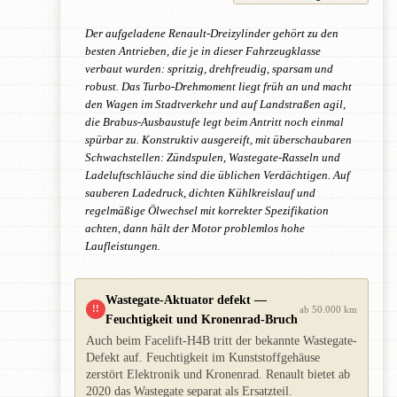
Der aufgeladene Renault-Dreizylinder gehört zu den
besten Antrieben, die je in dieser Fahrzeugklasse
verbaut wurden: spritzig, drehfreudig, sparsam und
robust. Das Turbo-Drehmoment liegt früh an und macht
den Wagen im Stadtverkehr und auf Landstraßen agil,
die Brabus-Ausbaustufe legt beim Antritt noch einmal
spürbar zu. Konstruktiv ausgereift, mit überschaubaren
Schwachstellen: Zündspulen, Wastegate-Rasseln und
Ladeluftschläuche sind die üblichen Verdächtigen. Auf
sauberen Ladedruck, dichten Kühlkreislauf und
regelmäßige Ölwechsel mit korrekter Spezifikation
achten, dann hält der Motor problemlos hohe
Laufleistungen.
Wastegate-Aktuator defekt —
!!
ab 50.000 km
Feuchtigkeit und Kronenrad-Bruch
Auch beim Facelift-H4B tritt der bekannte Wastegate-
Defekt auf. Feuchtigkeit im Kunststoffgehäuse
zerstört Elektronik und Kronenrad. Renault bietet ab
2020 das Wastegate separat als Ersatzteil.