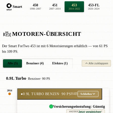
450
451
453
453-FL
Smart
1998–2007
2007–2014
2014–2022
2020–2024
MOTOREN-ÜBERSICHT
Der Smart ForTwo 453 ist mit 6 Motorisierungen erhältlich — von 61 PS
bis 109 PS.
Alle (5)
Benziner (4)
Elektro (1)
Alle zuklappen
0.9L Turbo
· Benziner
· 90 PS
2014
●
0.9L TURBO BENZIN
· 90 PS
H4B
Schließen
Versicherungseinstufung: Günstig
Jetzt vergleichen
*
ANZEIGE