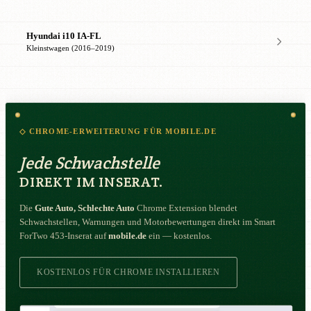
Hyundai i10 IA-FL
Kleinstwagen (2016–2019)
◇ CHROME-ERWEITERUNG FÜR MOBILE.DE
Jede Schwachstelle
DIREKT IM INSERAT.
Die
Gute Auto, Schlechte Auto
Chrome Extension blendet
Schwachstellen, Warnungen und Motorbewertungen direkt im Smart
ForTwo 453-Inserat auf
mobile.de
ein — kostenlos.
KOSTENLOS FÜR CHROME INSTALLIEREN