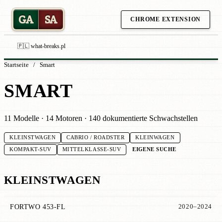
GA
SA
CHROME EXTENSION
🇵🇱 what-breaks.pl
Startseite
/
Smart
SMART
11 Modelle · 14 Motoren · 140 dokumentierte Schwachstellen
KLEINSTWAGEN
CABRIO / ROADSTER
KLEINWAGEN
EIGENE SUCHE
KOMPAKT-SUV
MITTELKLASSE-SUV
KLEINSTWAGEN
FORTWO 453-FL
2020–2024