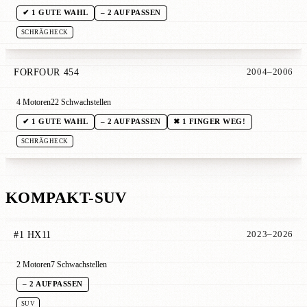
✔ 1 GUTE WAHL
– 2 AUFPASSEN
SCHRÄGHECK
FORFOUR 454
2004–2006
4 Motoren
22 Schwachstellen
✔ 1 GUTE WAHL
– 2 AUFPASSEN
✖ 1 FINGER WEG!
SCHRÄGHECK
KOMPAKT-SUV
#1 HX11
2023–2026
2 Motoren
7 Schwachstellen
– 2 AUFPASSEN
SUV