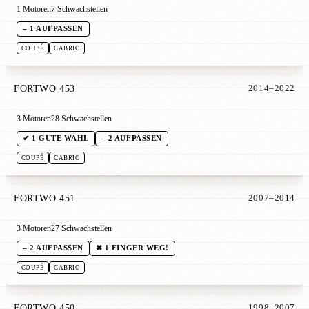
1 Motoren
7 Schwachstellen
– 1 AUFPASSEN
COUPÉ
CABRIO
FORTWO 453
2014–2022
3 Motoren
28 Schwachstellen
✔ 1 GUTE WAHL
– 2 AUFPASSEN
COUPÉ
CABRIO
FORTWO 451
2007–2014
3 Motoren
27 Schwachstellen
– 2 AUFPASSEN
✖ 1 FINGER WEG!
COUPÉ
CABRIO
FORTWO 450
1998–2007