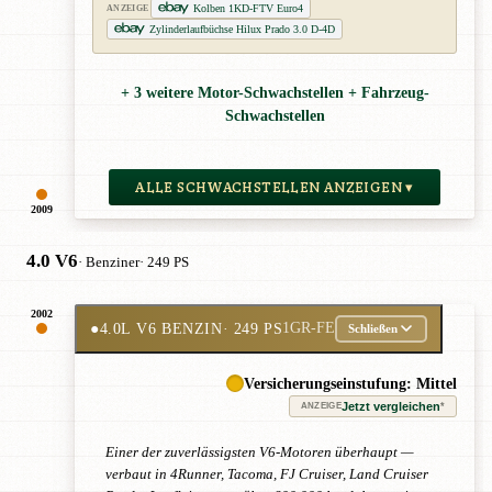
Kolben 1KD-FTV Euro4
ANZEIGE
Zylinderlaufbüchse Hilux Prado 3.0 D-4D
+ 3 weitere Motor-Schwachstellen + Fahrzeug-
Schwachstellen
ALLE SCHWACHSTELLEN ANZEIGEN ▾
2009
4.0 V6
· Benziner
· 249 PS
2002
●
4.0L V6 BENZIN
· 249 PS
1GR-FE
Schließen
Versicherungseinstufung: Mittel
Jetzt vergleichen
*
ANZEIGE
Einer der zuverlässigsten V6-Motoren überhaupt —
verbaut in 4Runner, Tacoma, FJ Cruiser, Land Cruiser