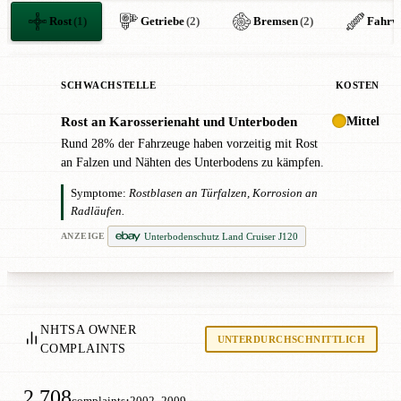
Rost
(1)
Getriebe
(2)
Bremsen
(2)
Fahrw
SCHWACHSTELLE
KOSTEN
Mittel
Rost an Karosserienaht und Unterboden
!
Rund 28% der Fahrzeuge haben vorzeitig mit Rost
an Falzen und Nähten des Unterbodens zu kämpfen.
Symptome:
Rostblasen an Türfalzen, Korrosion an
Radläufen.
Unterbodenschutz Land Cruiser J120
ANZEIGE
NHTSA OWNER
UNTERDURCHSCHNITTLICH
COMPLAINTS
2,708
·