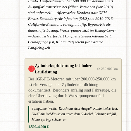
Prado. Laufleistungen über 600.000 km dokumentiert.
Auspuffkrümmerrisse bei frühen Versionen (vor 2010)
sind universell — Aftermarket-Headers statt OEM-
Ersatz. Secondary Air Injection (SAIS) bei 2010-2013
California-Emissions versagt häufig, Bypass-Kit als
dauerhafte Lösung. Wasserpumpe sitzt im Timing-Cover
— Austausch erfordert komplette Steuerkettenarbeit.
Grundpflege (Öl, Kühlmittel) reicht für extreme
Langlebigkeit.
Zylinderkopfdichtung bei hoher
!!
ab 230.000 km
Laufleistung
Bei 1GR-FE-Motoren mit über 200.000-250.000 km
ist ein Versagen der Zylinderkopfdichtung
dokumentiert. Besonders anfällig sind Fahrzeuge, die
eine Überhitzung durch Wasserpumpenausfall
erfahren haben.
Symptome:
Weißer Rauch aus dem Auspuff, Kühlmittelverlust,
Öl-Kühlmittel-Emulsion unter dem Öldeckel, Leistungsabfall,
Motor springt schwer an
1.500–4.000 €