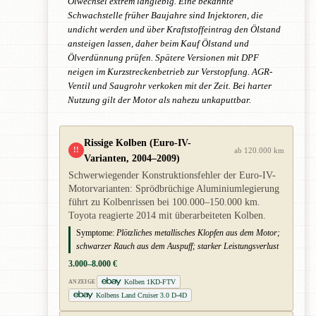
Ölwechsel extrem langlebig. Eine bekannte
Schwachstelle früher Baujahre sind Injektoren, die
undicht werden und über Kraftstoffeintrag den Ölstand
ansteigen lassen, daher beim Kauf Ölstand und
Ölverdünnung prüfen. Spätere Versionen mit DPF
neigen im Kurzstreckenbetrieb zur Verstopfung. AGR-
Ventil und Saugrohr verkoken mit der Zeit. Bei harter
Nutzung gilt der Motor als nahezu unkaputtbar.
Rissige Kolben (Euro-IV-
!!
ab 120.000 km
Varianten, 2004–2009)
Schwerwiegender Konstruktionsfehler der Euro-IV-
Motorvarianten: Sprödbrüchige Aluminiumlegierung
führt zu Kolbenrissen bei 100.000–150.000 km.
Toyota reagierte 2014 mit überarbeiteten Kolben.
Symptome:
Plötzliches metallisches Klopfen aus dem Motor;
schwarzer Rauch aus dem Auspuff; starker Leistungsverlust
3.000–8.000 €
Kolben 1KD-FTV
ANZEIGE
Kolbens Land Cruiser 3.0 D-4D