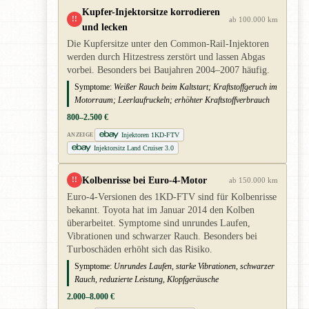
Kupfer-Injektorsitze korrodieren
!!
ab 100.000 km
und lecken
Die Kupfersitze unter den Common-Rail-Injektoren
werden durch Hitzestress zerstört und lassen Abgas
vorbei. Besonders bei Baujahren 2004–2007 häufig.
Symptome:
Weißer Rauch beim Kaltstart; Kraftstoffgeruch im
Motorraum; Leerlaufruckeln; erhöhter Kraftstoffverbrauch
800–2.500 €
Injektoren 1KD-FTV
ANZEIGE
Injektorsitz Land Cruiser 3.0
Kolbenrisse bei Euro-4-Motor
!!
ab 150.000 km
Euro-4-Versionen des 1KD-FTV sind für Kolbenrisse
bekannt. Toyota hat im Januar 2014 den Kolben
überarbeitet. Symptome sind unrundes Laufen,
Vibrationen und schwarzer Rauch. Besonders bei
Turboschäden erhöht sich das Risiko.
Symptome:
Unrundes Laufen, starke Vibrationen, schwarzer
Rauch, reduzierte Leistung, Klopfgeräusche
2.000–8.000 €