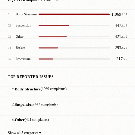
complaints
2002–2009
1,069
Body Structure
01
⚠ 15
447
Suspension
02
⚠ 14
421
Other
03
⚠ 10
293
Brakes
04
⚠ 20
217
Powertrain
05
⚠ 5
TOP REPORTED ISSUES
⚠
Body Structure
(1069 complaints)
⚠
Suspension
(447 complaints)
⚠
Other
(421 complaints)
Show all 5 categories ▾