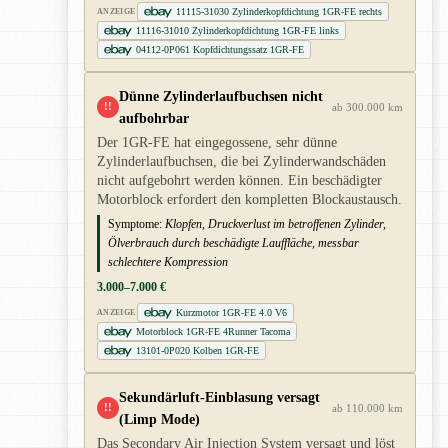
11115-31030 Zylinderkopfdichtung 1GR-FE rechts
ANZEIGE
11116-31010 Zylinderkopfdichtung 1GR-FE links
04112-0P061 Kopfdichtungssatz 1GR-FE
Dünne Zylinderlaufbuchsen nicht
!!
ab 300.000 km
aufbohrbar
Der 1GR-FE hat eingegossene, sehr dünne
Zylinderlaufbuchsen, die bei Zylinderwandschäden
nicht aufgebohrt werden können. Ein beschädigter
Motorblock erfordert den kompletten Blockaustausch.
Symptome:
Klopfen, Druckverlust im betroffenen Zylinder,
Ölverbrauch durch beschädigte Lauffläche, messbar
schlechtere Kompression
3.000–7.000 €
Kurzmotor 1GR-FE 4.0 V6
ANZEIGE
Motorblock 1GR-FE 4Runner Tacoma
13101-0P020 Kolben 1GR-FE
Sekundärluft-Einblasung versagt
!!
ab 110.000 km
(Limp Mode)
Das Secondary Air Injection System versagt und löst