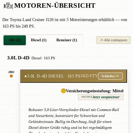
MOTOREN-ÜBERSICHT
Der Toyota Land Cruiser J120 ist mit 5 Motorisierungen erhältlich — von
163 PS bis 249 PS.
Alle (2)
Diesel (1)
Benziner (1)
Alle zuklappen
3.0L D-4D
· Diesel
· 163 PS
2002
●
3.0L D-4D DIESEL
· 163 PS
1KD-FTV
Schließen
Versicherungseinstufung: Mittel
Jetzt vergleichen
*
ANZEIGE
Robuster 3,0-Liter-Vierzylinder-Diesel mit Common-Rail
und Steuerkette, konstruiert für Schwerlast und
Geländeeinsatz. Bullig im Durchzug, läuft für einen
Diesel dieser Größe ruhig und ist bei regelmäßigem