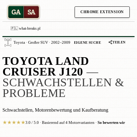
GA
SA
CHROME EXTENSION
🇵🇱 what-breaks.pl
TEILEN
Toyota · Großer SUV · 2002–2009
EIGENE SUCHE
TOYOTA LAND
CRUISER J120
—
SCHWACHSTELLEN &
PROBLEME
Schwachstellen, Motorenbewertung und Kaufberatung
★
★
★
★
★
3.0 / 5.0 · Basierend auf 4 Motorvarianten ·
So bewerten wir