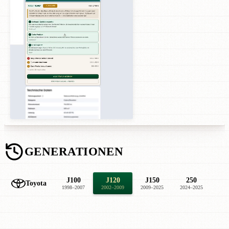
GENERATIONEN
J100
J120
J150
250
Toyota
1998–2007
2002–2009
2009–2025
2024–2025