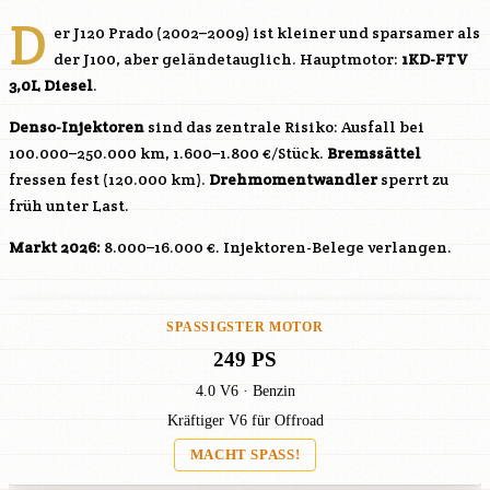
D
er J120 Prado (2002–2009) ist kleiner und sparsamer als
der J100, aber geländetauglich. Hauptmotor:
1KD-FTV
3,0L Diesel
.
Denso-Injektoren
sind das zentrale Risiko: Ausfall bei
100.000–250.000 km, 1.600–1.800 €/Stück.
Bremssättel
fressen fest (120.000 km).
Drehmomentwandler
sperrt zu
früh unter Last.
Markt 2026:
8.000–16.000 €. Injektoren-Belege verlangen.
SPASSIGSTER MOTOR
249 PS
4.0 V6 · Benzin
Kräftiger V6 für Offroad
MACHT SPASS!