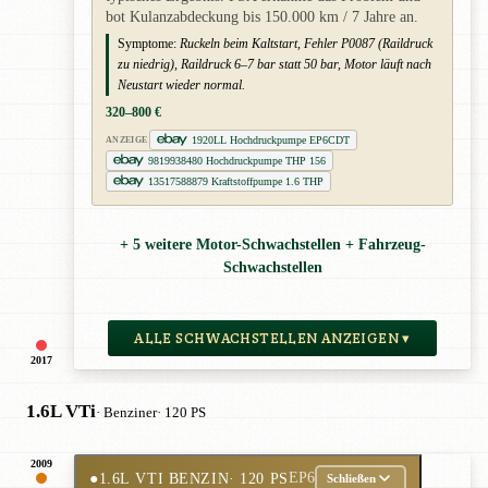
bot Kulanzabdeckung bis 150.000 km / 7 Jahre an.
Symptome:
Ruckeln beim Kaltstart, Fehler P0087 (Raildruck
zu niedrig), Raildruck 6–7 bar statt 50 bar, Motor läuft nach
Neustart wieder normal.
320–800 €
1920LL Hochdruckpumpe EP6CDT
ANZEIGE
9819938480 Hochdruckpumpe THP 156
13517588879 Kraftstoffpumpe 1.6 THP
+ 5 weitere Motor-Schwachstellen + Fahrzeug-
Schwachstellen
ALLE SCHWACHSTELLEN ANZEIGEN ▾
2017
1.6L VTi
· Benziner
· 120 PS
2009
●
1.6L VTI BENZIN
· 120 PS
EP6
Schließen