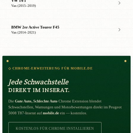
VW T6 I
Van (2015–2019)
BMW 2er Active Tourer F45
Van (2014–2021)
◇ CHROME-ERWEITERUNG FÜR MOBILE.DE
Jede Schwachstelle
DIREKT IM INSERAT.
Die
Gute Auto, Schlechte Auto
Chrome Extension blendet
Schwachstellen, Warnungen und Motorbewertungen direkt im Peugeot
5008 T87-Inserat auf
mobile.de
ein — kostenlos.
KOSTENLOS FÜR CHROME INSTALLIEREN