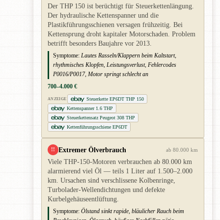
Der THP 150 ist berüchtigt für Steuerkettenlängung.
Der hydraulische Kettenspanner und die
Plastikführungsschienen versagen frühzeitig. Bei
Kettensprung droht kapitaler Motorschaden. Problem
betrifft besonders Baujahre vor 2013.
Symptome:
Lautes Rasseln/Klappern beim Kaltstart,
rhythmisches Klopfen, Leistungsverlust, Fehlercodes
P0016/P0017, Motor springt schlecht an
700–4.000 €
Steuerkette EP6DT THP 150
ANZEIGE
Kettenspanner 1.6 THP
Steuerkettensatz Peugeot 308 THP
Kettenführungsschiene EP6DT
Extremer Ölverbrauch
!!
ab 80.000 km
Viele THP-150-Motoren verbrauchen ab 80.000 km
alarmierend viel Öl — teils 1 Liter auf 1.500–2.000
km. Ursachen sind verschlissene Kolbenringe,
Turbolader-Wellendichtungen und defekte
Kurbelgehäuseentlüftung.
Symptome:
Ölstand sinkt rapide, bläulicher Rauch beim