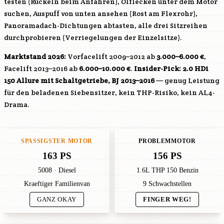
testen (Ruckeln beim Anfahren), Ölflecken unter dem Motor
suchen, Auspuff von unten ansehen (Rost am Flexrohr),
Panoramadach-Dichtungen abtasten, alle drei Sitzreihen
durchprobieren (Verriegelungen der Einzelsitze).
Marktstand 2026:
Vorfacelift 2009–2012 ab
3.000–6.000 €
,
Facelift 2013–2016 ab
6.000–10.000 €
.
Insider-Pick: 2.0 HDi
150 Allure mit Schaltgetriebe, BJ 2013–2016
— genug Leistung
für den beladenen Siebensitzer, kein THP-Risiko, kein AL4-
Drama.
SPASSIGSTER MOTOR
PROBLEMMOTOR
163 PS
156 PS
5008 · Diesel
1.6L THP 150 Benzin
Kraeftiger Familienvan
9 Schwachstellen
GANZ OKAY
FINGER WEG!