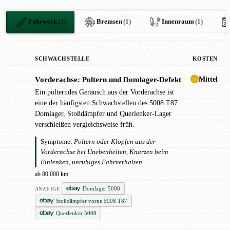
Fahrwerk
(2)
Bremsen
(1)
Innenraum
(1)
SCHWACHSTELLE
KOSTEN
Mittel
Vorderachse: Poltern und Domlager-Defekt
!
Ein polterndes Geräusch aus der Vorderachse ist
eine der häufigsten Schwachstellen des 5008 T87.
Domlager, Stoßdämpfer und Querlenker-Lager
verschleißen vergleichsweise früh.
Symptome:
Poltern oder Klopfen aus der
Vorderachse bei Unebenheiten, Knarzen beim
Einlenken, unruhiges Fahrverhalten
ab 80.000 km
Domlager 5008
ANZEIGE
Stoßdämpfer vorne 5008 T87
Querlenker 5008