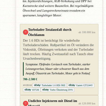
km. Injektordichtungen, AGR-Verkokung und DPF bei
Kurzstrecke sind weitere Baustellen. Bei regelmäßigem
Ölwechsel und Langstreckeneinsatz trotzdem ein
sparsamer, langlebiger Motor.
Turbolader-Totalausfall durch
!!
ab 100.000 km
Ölschlamm
Der 1.6 HDi ist berüchtigt für wiederholte
Turboladerschäden. Rußpartikel im Öl verändern die
Viskosität, Ölleitungen verkoken und der Turbolader
läuft trocken. Häufig Zweitausfall nach Tausch ohne
Ursachenbeseitigung.
Symptome:
Pfeifendes Geräusch vom Turbolader, starker
Leistungsverlust, blauer oder schwarzer Rauch aus dem
Auspuff, Ölaustritt am Turbolader, Motor geht in Notlauf.
700–2.500 €
Turbolader 1.6 HDi 9HZ
Garrett GT1544V
ANZEIGE
0375J6
Turbo Ölzuleitung DV6
Undichte Injektoren mit Diesel im
!!
ab 120.000 km
Motoröl