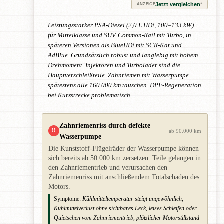
Jetzt vergleichen
*
ANZEIGE
Leistungsstarker PSA-Diesel (2,0 L HDi, 100–133 kW)
für Mittelklasse und SUV. Common-Rail mit Turbo, in
späteren Versionen als BlueHDi mit SCR-Kat und
AdBlue. Grundsätzlich robust und langlebig mit hohem
Drehmoment. Injektoren und Turbolader sind die
Hauptverschleißteile. Zahnriemen mit Wasserpumpe
spätestens alle 160.000 km tauschen. DPF-Regeneration
bei Kurzstrecke problematisch.
Zahnriemenriss durch defekte
!!
ab 90.000 km
Wasserpumpe
Die Kunststoff-Flügelräder der Wasserpumpe können
sich bereits ab 50.000 km zersetzen. Teile gelangen in
den Zahnriementrieb und verursachen den
Zahnriemenriss mit anschließendem Totalschaden des
Motors.
Symptome:
Kühlmitteltemperatur steigt ungewöhnlich,
Kühlmittelverlust ohne sichtbares Leck, leises Schleifen oder
Quietschen vom Zahnriementrieb, plötzlicher Motorstillstand