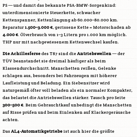
PS — und damit das bekannte PSA-BMW-Sorgenkind:
unterdimensionierte Steuerkette, schwacher
Kettenspanner, Kettenlängung ab 60.000–80.000 km.
Reparatur
1.500–3.000 €
, gerissene Kette = Motorschaden ab
4.000 €
. Ölverbrauch von 1–3 Litern pro 1.000 km möglich.
THP nur mit nachgewiesenem Kettenwechsel kaufen.
Die Achillesferse
des T87 sind die
Antriebswellen
— der
TÜV beanstandet sie dreimal häufiger als beim
Klassendurchschnitt. Manschetten reißen, Gelenke
schlagen aus, besonders bei Fahrzeugen mit höherer
Laufleistung und Beladung. Ein Siebensitzer wird
naturgemäß öfter voll beladen als ein normaler Kompakter,
das belastet die Antriebswellen stärker. Tausch pro Seite
300–500 €
. Beim Gebrauchtkauf unbedingt die Manschetten
auf Risse prüfen und beim Einlenken auf Klackergeräusche
achten.
Das
AL4-Automatikgetriebe
ist auch hier die größte