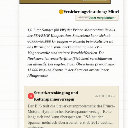
Versicherungseinstufung: Mittel
Jetzt vergleichen
*
ANZEIGE
1,6-Liter-Sauger (88 kW) der Prince-Motorenfamilie aus
der PSA/BMW-Kooperation. Steuerkette kann sich ab
60.000–80.000 km längen — Rasseln beim Kaltstart ist
das Warnsignal. Ventildeckeldichtung und VVT-
Magnetventile sind weitere Verschleißstellen. Die
Nockenwellenverstellerfilter (Siebchen) verschlammen
mit altem Öl. Bei regelmäßigen Ölwechseln (5W-30, max.
15.000 km) und Kontrolle der Kette ein ordentlicher
Alltagsmotor.
Steuerkettenlängung und
!!
ab 100.000 km
Kettenspannerversagen
Der EP6 teilt die Steuerkettenproblematik des Prince-
Motors. Hydraulischer Kettenspanner versagt, Kette
längt sich und kann überspringen. PSA hat den
Spanner mehrfach überarbeitet, erst ab 2013 deutlich
verbessert.