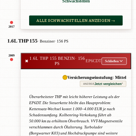
Schwachstellen
ALLE SCHWACHSTELLEN ANZEIGEN →
2017
1.6L THP 155
· Benziner
· 156 PS
2009
1.6L THP 155 BENZIN
· 156
✖
EP6CDT
Schließen
PS
Versicherungseinstufung: Mittel
Jetzt vergleichen
*
ANZEIGE
Überarbeiteter THP mit leicht höherer Leistung als der
EP6DT. Die Steuerkette bleibt das Hauptproblem:
Kettensatz-Wechsel kostet 1.000–4.000 EUR je nach
Schadensumfang. Kolbenring-Verkokung führt ab
50.000 km zu erhöhtem Ölverbrauch. VVT-Magnetventile
verschlammen durch Ölalterung. Turbolader
(Borgwarner K03) und Hochdruckpumpe sind weitere