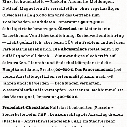
Einzelschwachstelle — Ruckeln, Anomalie-Meldungen,
Notlauf. Magnetventile verschleißen, ohne regelmäßigen
Ölwechsel alle 40.000 km wird das Getriebe zum
Totalschaden-Kandidaten. Reparatur
1.500–2.500 €
.
Schaltgetriebe bevorzugen.
Ölverlust
am Motor ist ein
Dauerthema: Ventildeckeldichtung, Kurbelwellendichtring
— nicht gefährlich, aber beim TÜV ein Problem und auf dem
Parkplatz unansehnlich. Die
Abgasanlage
rostet beim T87
auffällig schnell durch — dünnwandiges Blech trifft auf
Salzstraßen. Flexrohr und Endschalldämpfer sind die
Hauptkandidaten, Ersatz
300–600 €
. Das
Panoramadach
(bei
vielen Ausstattungslinien serienmäßig) kann nach 5–8
Jahren undicht werden — Dichtungen verhärten,
Wasserablaufkanäle verstopfen. Wasser im Dachhimmel ist
das Warnsignal, Reparatur
400–800 €
.
Probefahrt-Checkliste:
Kaltstart beobachten (Rasseln =
Steuerkette beim THP), Lenkeinschlag bis Anschlag drehen
(Klacken = Antriebswellengelenk), AL4 im Stadtverkehr