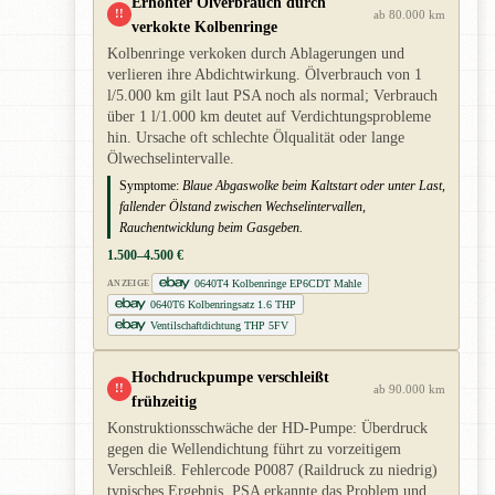
Erhöhter Ölverbrauch durch
!!
ab 80.000 km
verkokte Kolbenringe
Kolbenringe verkoken durch Ablagerungen und
verlieren ihre Abdichtwirkung. Ölverbrauch von 1
l/5.000 km gilt laut PSA noch als normal; Verbrauch
über 1 l/1.000 km deutet auf Verdichtungsprobleme
hin. Ursache oft schlechte Ölqualität oder lange
Ölwechselintervalle.
Symptome:
Blaue Abgaswolke beim Kaltstart oder unter Last,
fallender Ölstand zwischen Wechselintervallen,
Rauchentwicklung beim Gasgeben.
1.500–4.500 €
0640T4 Kolbenringe EP6CDT Mahle
ANZEIGE
0640T6 Kolbenringsatz 1.6 THP
Ventilschaftdichtung THP 5FV
Hochdruckpumpe verschleißt
!!
ab 90.000 km
frühzeitig
Konstruktionsschwäche der HD-Pumpe: Überdruck
gegen die Wellendichtung führt zu vorzeitigem
Verschleiß. Fehlercode P0087 (Raildruck zu niedrig)
typisches Ergebnis. PSA erkannte das Problem und