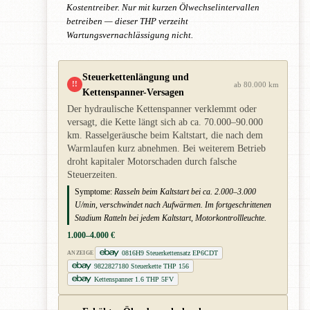
Kostentreiber. Nur mit kurzen Ölwechselintervallen
betreiben — dieser THP verzeiht
Wartungsvernachlässigung nicht.
Steuerkettenlängung und
!!
ab 80.000 km
Kettenspanner-Versagen
Der hydraulische Kettenspanner verklemmt oder
versagt, die Kette längt sich ab ca. 70.000–90.000
km. Rasselgeräusche beim Kaltstart, die nach dem
Warmlaufen kurz abnehmen. Bei weiterem Betrieb
droht kapitaler Motorschaden durch falsche
Steuerzeiten.
Symptome:
Rasseln beim Kaltstart bei ca. 2.000–3.000
U/min, verschwindet nach Aufwärmen. Im fortgeschrittenen
Stadium Ratteln bei jedem Kaltstart, Motorkontrollleuchte.
1.000–4.000 €
0816H9 Steuerkettensatz EP6CDT
ANZEIGE
9822827180 Steuerkette THP 156
Kettenspanner 1.6 THP 5FV