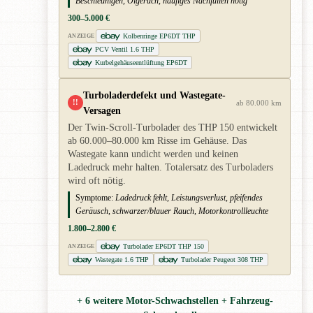
Beschleunigen, Ölgeruch, häufiges Nachfüllen nötig
300–5.000 €
Kolbenringe EP6DT THP
ANZEIGE
PCV Ventil 1.6 THP
Kurbelgehäuseentlüftung EP6DT
Turboladerdefekt und Wastegate-
!!
ab 80.000 km
Versagen
Der Twin-Scroll-Turbolader des THP 150 entwickelt
ab 60.000–80.000 km Risse im Gehäuse. Das
Wastegate kann undicht werden und keinen
Ladedruck mehr halten. Totalersatz des Turboladers
wird oft nötig.
Symptome:
Ladedruck fehlt, Leistungsverlust, pfeifendes
Geräusch, schwarzer/blauer Rauch, Motorkontrollleuchte
1.800–2.800 €
Turbolader EP6DT THP 150
ANZEIGE
Wastegate 1.6 THP
Turbolader Peugeot 308 THP
+ 6 weitere Motor-Schwachstellen + Fahrzeug-