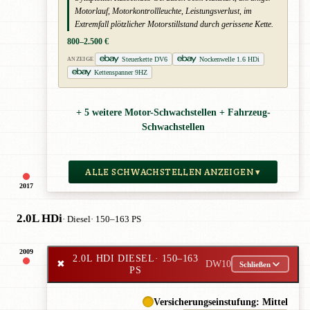
Motorlauf, Motorkontrollleuchte, Leistungsverlust, im
Extremfall plötzlicher Motorstillstand durch gerissene Kette.
800–2.500 €
Steuerkette DV6
Nockenwelle 1.6 HDi
ANZEIGE
Kettenspanner 9HZ
+ 5 weitere Motor-Schwachstellen + Fahrzeug-
Schwachstellen
ALLE SCHWACHSTELLEN ANZEIGEN ▾
2017
2.0L HDi
· Diesel
· 150–163 PS
2009
2.0L HDI DIESEL
· 150–163
✖
DW10
Schließen
PS
Versicherungseinstufung: Mittel