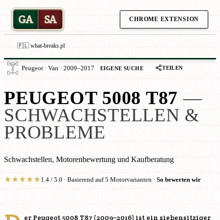
GA
SA
CHROME EXTENSION
🇵🇱 what-breaks.pl
TEILEN
Peugeot · Van · 2009–2017
EIGENE SUCHE
PEUGEOT 5008 T87
—
SCHWACHSTELLEN &
PROBLEME
Schwachstellen, Motorenbewertung und Kaufberatung
★
★
★
★
★
1.4 / 5.0 · Basierend auf 5 Motorvarianten ·
So bewerten wir
er Peugeot 5008 T87 (2009–2016) ist ein siebensitziger