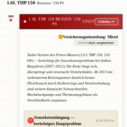
1.6L THP 150
· Benziner
· 156 PS
2009
1.6L THP 150 BENZIN
· 156
✖
EP6DT
Schließen
PS
Versicherungseinstufung: Mittel
Jetzt vergleichen
*
ANZEIGE
Turbo-Version des Prince-Motors (1,6 L THP 150, 110
kW) — berüchtigt für Steuerkettenprobleme bei frühen
Baujahren (2007–2012). Die Kette längt sich,
überspringt und verursacht Ventilschäden. Ab 2013 mit
verbessertem Kettenspanner deutlich besser.
Ölverbrauch durch Kolbenringe und Ventilverkokung
sind weitere klassische Schwachstellen.
Hochdruckpumpe und Thermostatgehäuse als
Verschleißteile einplanen.
Steuerkettenlängung —
!!
ab 80.000 km
berüchtigtes Hauptproblem