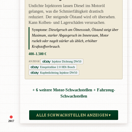
Undichte Injektoren lassen Diesel ins Motoröl
gelangen, was die Schmierfähigkeit drastisch
reduziert. Der steigende Ölstand wird oft übersehen.
Kann Kolben- und Lagerschäden verursachen.
Symptome:
Dieselgeruch am Ölmessstab, Ölstand steigt über
Maximum, starker Abgasgeruch im Innenraum, Motor
ruckelt oder nagelt stärker als üblich, erhöhter
Kraftstoffverbrauch.
400–1.500 €
Injektor Dichtung DW10
ANZEIGE
Einspritzdüse 2.0 HDi Bosch
Kupferdichtring Injektor DW10
+ 6 weitere Motor-Schwachstellen + Fahrzeug-
Schwachstellen
ALLE SCHWACHSTELLEN ANZEIGEN ▾
2017