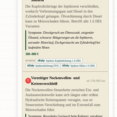
Die Kupferdichtringe der Injektoren verschleißen,
wodurch Verbrennungsgase und Diesel in den
Zylinderkopf gelangen. Ölverdünnung durch Diesel
kann zu Motorschaden führen. Betrifft alle 1.6 HDi
Varianten.
Symptome:
Dieselgeruch am Ölmessstab, steigender
Ölstand, schwarze Ablagerungen um die Injektoren,
unrunder Motorlauf, Zischgeräusche am Zylinderkopf bei
laufendem Motor.
300–800 €
Injektor Kupferdichtring 1.6 HDi
ANZEIGE
Injektordichtung DV6
Injektor Hülse 1.6 HDi
Vorzeitiger Nockenwellen- und
!!
ab 130.000 km
Kettenverschleiß
Die Nockenwellen-Steuerkette zwischen Ein- und
Auslassnockenwelle kann sich längen oder reißen.
Hydraulische Kettenspanner versagen, was zu
Steuerzeiten-Verschiebung und im Extremfall zum
Motorschaden führt.
Symptome:
Rasselndes Geräusch beim Kaltstart, unruhiger