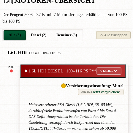
MOTOREN-ÜBERSICHT
Der Peugeot 5008 T87 ist mit 7 Motorisierungen erhältlich — von 100 PS
bis 180 PS.
Alle (5)
Diesel (2)
Benziner (3)
Alle zuklappen
1.6L HDi
· Diesel
· 109–116 PS
2009
✖
1.6L HDI DIESEL
· 109–116 PS
DV6
Schließen
Versicherungseinstufung: Mittel
Jetzt vergleichen
*
ANZEIGE
Meistverbreiteter PSA-Diesel (1,6 L HDi, 68–85 kW),
durchlief viele Evolutionsstufen von Euro 4 bis Euro 6.
DAS Definitionsproblem ist der Turbolader: Die
Ölzuleitung verstopft durch Rußpartikel und tötet den
TD025/GT1544V-Turbo — manchmal schon ab 50.000