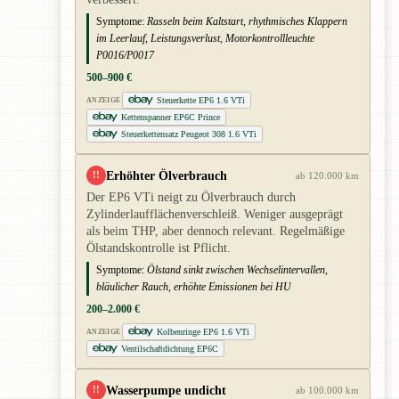
Symptome:
Rasseln beim Kaltstart, rhythmisches Klappern
im Leerlauf, Leistungsverlust, Motorkontrollleuchte
P0016/P0017
500–900 €
Steuerkette EP6 1.6 VTi
ANZEIGE
Kettenspanner EP6C Prince
Steuerkettensatz Peugeot 308 1.6 VTi
Erhöhter Ölverbrauch
!!
ab 120.000 km
Der EP6 VTi neigt zu Ölverbrauch durch
Zylinderlaufflächenverschleiß. Weniger ausgeprägt
als beim THP, aber dennoch relevant. Regelmäßige
Ölstandskontrolle ist Pflicht.
Symptome:
Ölstand sinkt zwischen Wechselintervallen,
bläulicher Rauch, erhöhte Emissionen bei HU
200–2.000 €
Kolbenringe EP6 1.6 VTi
ANZEIGE
Ventilschaftdichtung EP6C
Wasserpumpe undicht
!!
ab 100.000 km