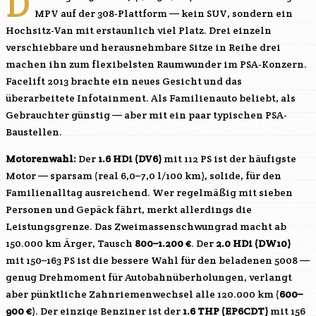
D
MPV auf der 308-Plattform — kein SUV, sondern ein
Hochsitz-Van mit erstaunlich viel Platz. Drei einzeln
verschiebbare und herausnehmbare Sitze in Reihe drei
machen ihn zum flexibelsten Raumwunder im PSA-Konzern.
Facelift 2013 brachte ein neues Gesicht und das
überarbeitete Infotainment. Als Familienauto beliebt, als
Gebrauchter günstig — aber mit ein paar typischen PSA-
Baustellen.
Motorenwahl:
Der
1.6 HDi (
DV6
)
mit 112 PS ist der häufigste
Motor — sparsam (real 6,0–7,0 l/100 km), solide, für den
Familienalltag ausreichend. Wer regelmäßig mit sieben
Personen und Gepäck fährt, merkt allerdings die
Leistungsgrenze. Das Zweimassenschwungrad macht ab
150.000 km Ärger, Tausch
800–1.200 €
. Der
2.0 HDi (
DW10
)
mit 150–163 PS ist die bessere Wahl für den beladenen 5008 —
genug Drehmoment für Autobahnüberholungen, verlangt
aber pünktliche Zahnriemenwechsel alle 120.000 km (
600–
900 €
). Der einzige Benziner ist der
1.6 THP (
EP6CDT
)
mit 156