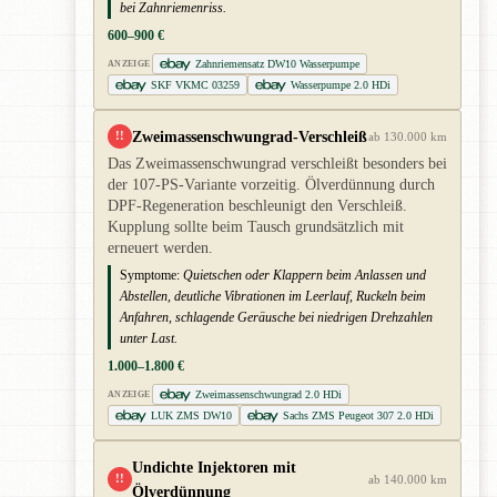
bei Zahnriemenriss.
600–900 €
Zahnriemensatz DW10 Wasserpumpe
ANZEIGE
SKF VKMC 03259
Wasserpumpe 2.0 HDi
Zweimassenschwungrad-Verschleiß
!!
ab 130.000 km
Das Zweimassenschwungrad verschleißt besonders bei
der 107-PS-Variante vorzeitig. Ölverdünnung durch
DPF-Regeneration beschleunigt den Verschleiß.
Kupplung sollte beim Tausch grundsätzlich mit
erneuert werden.
Symptome:
Quietschen oder Klappern beim Anlassen und
Abstellen, deutliche Vibrationen im Leerlauf, Ruckeln beim
Anfahren, schlagende Geräusche bei niedrigen Drehzahlen
unter Last.
1.000–1.800 €
Zweimassenschwungrad 2.0 HDi
ANZEIGE
LUK ZMS DW10
Sachs ZMS Peugeot 307 2.0 HDi
Undichte Injektoren mit
!!
ab 140.000 km
Ölverdünnung