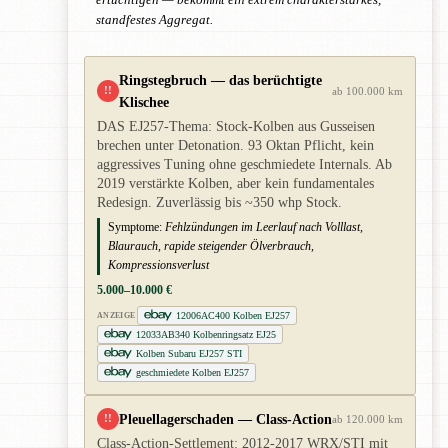
standfestes Aggregat.
Ringstegbruch — das berüchtigte
!!
ab 100.000 km
Klischee
DAS EJ257-Thema: Stock-Kolben aus Gusseisen
brechen unter Detonation. 93 Oktan Pflicht, kein
aggressives Tuning ohne geschmiedete Internals. Ab
2019 verstärkte Kolben, aber kein fundamentales
Redesign. Zuverlässig bis ~350 whp Stock.
Symptome:
Fehlzündungen im Leerlauf nach Volllast,
Blaurauch, rapide steigender Ölverbrauch,
Kompressionsverlust
5.000–10.000 €
12006AC400 Kolben EJ257
ANZEIGE
12033AB340 Kolbenringsatz EJ25
Kolben Subaru EJ257 STI
geschmiedete Kolben EJ257
Pleuellagerschaden — Class-Action
!!
ab 120.000 km
Class-Action-Settlement: 2012-2017 WRX/STI mit