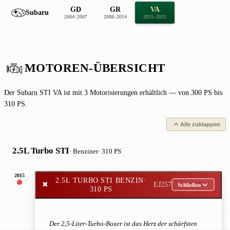
GD
GR
VA
Subaru
2004–2007
2008–2014
2015–2021
MOTOREN-ÜBERSICHT
Der Subaru STI VA ist mit 3 Motorisierungen erhältlich — von 300 PS bis
310 PS.
Alle zuklappen
2.5L Turbo STI
· Benziner
· 310 PS
2015
2.5L TURBO STI BENZIN
·
✖
EJ257
Schließen
310 PS
Der 2,5-Liter-Turbo-Boxer ist das Herz der schärfsten