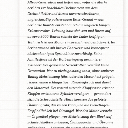
Allrad-Generation und liefert das, wofür die Marke
berühmt ist: brachiales Drehmoment aus dem
Drehzahlkeller und diesen unverwechselbaren,
ungleichmäßig pulsierenden Boxer-Sound — das
berühmte Rumble entsteht durch die ungleich langen
Krümmerrohre. Leistung baut sich satt und linear auf,
ab etwa 3000 Touren schiebt der Lader kräftig an.
Technisch ist der Motor ein zweischneidiges Schwert. Im
Serienzustand mit braver Fahrweise und konsequent
höchstoktanigem Sprit hält er zuverlässig. Seine
Achillesferse ist der Kolbenringsteg am hinteren
Zylinder: Der gegossene Serienkolben verträgt keine
Detonation. Wer zu niedrigoktanig tankt, ohne sauberes
Tuning Mehrleistung fährt oder den Motor heiß prügelt,
riskiert einen schlagartigen Ringstegbruch und damit
den Motortod. Der zentral sitzende Klopfsensor erkennt
Klopfen am hinteren Zylinder verzögert — genau dort
sitzt die Schwachstelle. Hinzu kommen das gelötete
Ölansaugrohr, das reißen kann, und die Pleuellager-
Empfindlichkeit bei Ölmangel. Wer den Motor versteht
— Öl penibel pflegen, vor Mehrleistung den Block auf
Schmiedekolben umbauen, Ölansaugrohr und Ölwanne
ertüchtigen — bekommt ein extrem charakterstarkes,