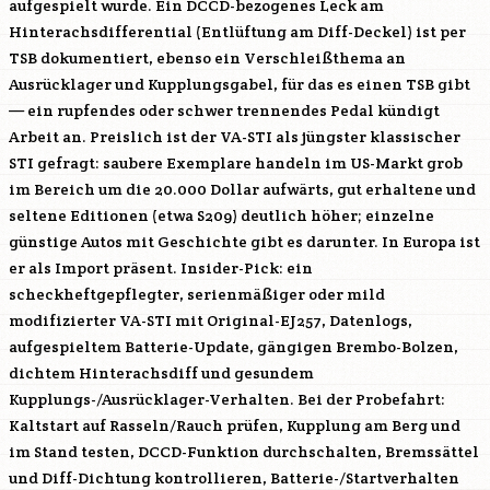
aufgespielt wurde. Ein DCCD-bezogenes Leck am
Hinterachsdifferential (Entlüftung am Diff-Deckel) ist per
TSB dokumentiert, ebenso ein Verschleißthema an
Ausrücklager und Kupplungsgabel, für das es einen TSB gibt
— ein rupfendes oder schwer trennendes Pedal kündigt
Arbeit an. Preislich ist der VA-STI als jüngster klassischer
STI gefragt: saubere Exemplare handeln im US-Markt grob
im Bereich um die 20.000 Dollar aufwärts, gut erhaltene und
seltene Editionen (etwa S209) deutlich höher; einzelne
günstige Autos mit Geschichte gibt es darunter. In Europa ist
er als Import präsent. Insider-Pick: ein
scheckheftgepflegter, serienmäßiger oder mild
modifizierter VA-STI mit Original-
EJ257
, Datenlogs,
aufgespieltem Batterie-Update, gängigen Brembo-Bolzen,
dichtem Hinterachsdiff und gesundem
Kupplungs-/Ausrücklager-Verhalten. Bei der Probefahrt:
Kaltstart auf Rasseln/Rauch prüfen, Kupplung am Berg und
im Stand testen, DCCD-Funktion durchschalten, Bremssättel
und Diff-Dichtung kontrollieren, Batterie-/Startverhalten