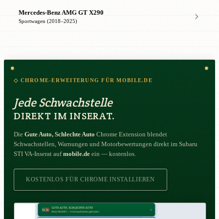
Mercedes-Benz AMG GT X290
Sportwagen (2018–2025)
◇ CHROME-ERWEITERUNG FÜR MOBILE.DE
Jede Schwachstelle
DIREKT IM INSERAT.
Die
Gute Auto, Schlechte Auto
Chrome Extension blendet
Schwachstellen, Warnungen und Motorbewertungen direkt im Subaru
STI VA-Inserat auf
mobile.de
ein — kostenlos.
KOSTENLOS FÜR CHROME INSTALLIEREN