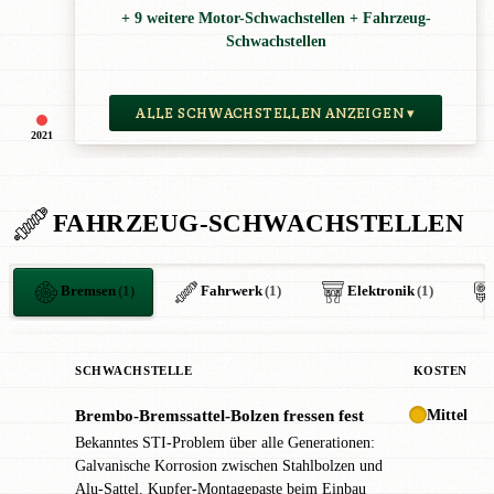
+ 9 weitere Motor-Schwachstellen + Fahrzeug-
Schwachstellen
ALLE SCHWACHSTELLEN ANZEIGEN ▾
2021
FAHRZEUG-SCHWACHSTELLEN
Bremsen
(1)
Fahrwerk
(1)
Elektronik
(1)
SCHWACHSTELLE
KOSTEN
Mittel
Brembo-Bremssattel-Bolzen fressen fest
!
Bekanntes STI-Problem über alle Generationen:
Galvanische Korrosion zwischen Stahlbolzen und
Alu-Sattel. Kupfer-Montagepaste beim Einbau