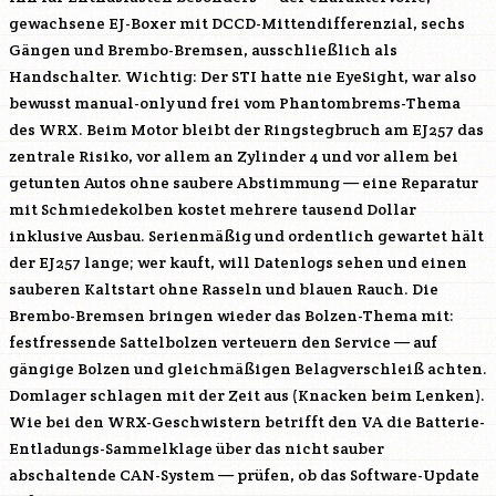
gewachsene EJ-Boxer mit DCCD-Mittendifferenzial, sechs
Gängen und Brembo-Bremsen, ausschließlich als
Handschalter. Wichtig: Der STI hatte nie EyeSight, war also
bewusst manual-only und frei vom Phantombrems-Thema
des WRX. Beim Motor bleibt der Ringstegbruch am
EJ257
das
zentrale Risiko, vor allem an Zylinder 4 und vor allem bei
getunten Autos ohne saubere Abstimmung — eine Reparatur
mit Schmiedekolben kostet mehrere tausend Dollar
inklusive Ausbau. Serienmäßig und ordentlich gewartet hält
der
EJ257
lange; wer kauft, will Datenlogs sehen und einen
sauberen Kaltstart ohne Rasseln und blauen Rauch. Die
Brembo-Bremsen bringen wieder das Bolzen-Thema mit:
festfressende Sattelbolzen verteuern den Service — auf
gängige Bolzen und gleichmäßigen Belagverschleiß achten.
Domlager schlagen mit der Zeit aus (Knacken beim Lenken).
Wie bei den WRX-Geschwistern betrifft den VA die Batterie-
Entladungs-Sammelklage über das nicht sauber
abschaltende CAN-System — prüfen, ob das Software-Update