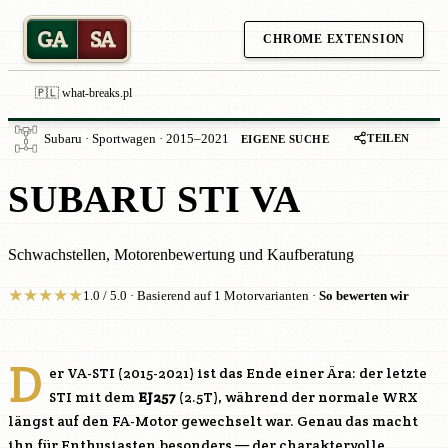
GA
SA
CHROME EXTENSION
🇵🇱 what-breaks.pl
TEILEN
Subaru · Sportwagen · 2015–2021
EIGENE SUCHE
SUBARU STI VA
Schwachstellen, Motorenbewertung und Kaufberatung
★
★
★
★
★
1.0 / 5.0 · Basierend auf 1 Motorvarianten ·
So bewerten wir
D
er VA-STI (2015-2021) ist das Ende einer Ära: der letzte
STI mit dem
EJ257
(2.5T), während der normale WRX
längst auf den FA-Motor gewechselt war. Genau das macht
ihn für Enthusiasten besonders — der charaktervolle,