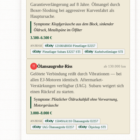
Garantieverlängerung auf 8 Jahre. Ölmangel durch
Boxer-Sloshing bei aggressiver Kurvenfahrt als
Hauptursache.
Symptome:
Klopfgeräusche aus dem Block, sinkender
Öldruck, Metallspäne im Ölfilter
3.500–6.500 €
12108AB050 Pleuellager EJ257
ANZEIGE
Pleuellager Subaru EJ257 STI
Kurbelwellenlager STI
Ölansaugrohr-Riss
!!
ab 130.000 km
Gelötete Verbindung reißt durch Vibrationen — bei
allen EJ-Motoren identisch. Aftermarket-
Verstärkungen verfügbar (IAG). Subaru weigert sich
einen Rückruf zu starten.
Symptome:
Plötzlicher Öldruckabfall ohne Vorwarnung,
Motorgeräusche
3.000–8.000 €
15049AA110 Ölansaugrohr EJ257
ANZEIGE
IAG Ölansaugrohr EJ257
Ölpickup STI