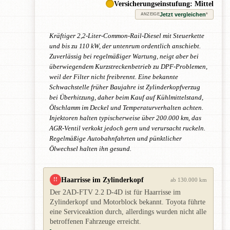
Versicherungseinstufung: Mittel
Jetzt vergleichen
*
ANZEIGE
Kräftiger 2,2-Liter-Common-Rail-Diesel mit Steuerkette
und bis zu 110 kW, der untenrum ordentlich anschiebt.
Zuverlässig bei regelmäßiger Wartung, neigt aber bei
überwiegendem Kurzstreckenbetrieb zu DPF-Problemen,
weil der Filter nicht freibrennt. Eine bekannte
Schwachstelle früher Baujahre ist Zylinderkopfverzug
bei Überhitzung, daher beim Kauf auf Kühlmittelstand,
Ölschlamm im Deckel und Temperaturverhalten achten.
Injektoren halten typischerweise über 200.000 km, das
AGR-Ventil verkokt jedoch gern und verursacht ruckeln.
Regelmäßige Autobahnfahrten und pünktlicher
Ölwechsel halten ihn gesund.
Haarrisse im Zylinderkopf
!!
ab 130.000 km
Der 2AD-FTV 2.2 D-4D ist für Haarrisse im
Zylinderkopf und Motorblock bekannt. Toyota führte
eine Serviceaktion durch, allerdings wurden nicht alle
betroffenen Fahrzeuge erreicht.