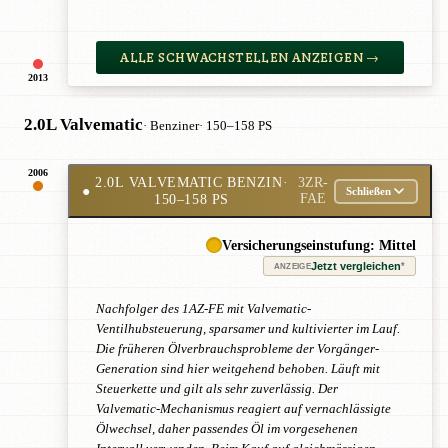
ALLE SCHWACHSTELLEN ANZEIGEN →
2013
2.0L Valvematic
· Benziner
· 150–158 PS
2006
2.0L VALVEMATIC BENZIN
·
3ZR-
●
Schließen
150–158 PS
FAE
Versicherungseinstufung: Mittel
Jetzt vergleichen
*
ANZEIGE
Nachfolger des 1AZ-FE mit Valvematic-
Ventilhubsteuerung, sparsamer und kultivierter im Lauf.
Die früheren Ölverbrauchsprobleme der Vorgänger-
Generation sind hier weitgehend behoben. Läuft mit
Steuerkette und gilt als sehr zuverlässig. Der
Valvematic-Mechanismus reagiert auf vernachlässigte
Ölwechsel, daher passendes Öl im vorgesehenen