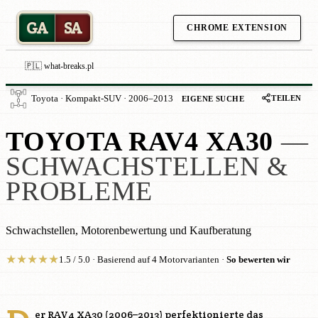
GA
SA
CHROME EXTENSION
🇵🇱 what-breaks.pl
TEILEN
Toyota · Kompakt-SUV · 2006–2013
EIGENE SUCHE
TOYOTA RAV4 XA30
—
SCHWACHSTELLEN &
PROBLEME
Schwachstellen, Motorenbewertung und Kaufberatung
★
★
★
★
★
1.5 / 5.0 · Basierend auf 4 Motorvarianten ·
So bewerten wir
er RAV4 XA30 (2006–2013) perfektionierte das