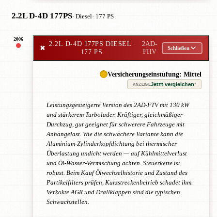
2.2L D-4D 177PS
· Diesel
· 177 PS
2006
2.2L D-4D 177PS DIESEL
·
2AD-
✖
Schließen
177 PS
FHV
Versicherungseinstufung: Mittel
Jetzt vergleichen
*
ANZEIGE
Leistungsgesteigerte Version des 2AD-FTV mit 130 kW
und stärkerem Turbolader. Kräftiger, gleichmäßiger
Durchzug, gut geeignet für schwerere Fahrzeuge mit
Anhängelast. Wie die schwächere Variante kann die
Aluminium-Zylinderkopfdichtung bei thermischer
Überlastung undicht werden — auf Kühlmittelverlust
und Öl-Wasser-Vermischung achten. Steuerkette ist
robust. Beim Kauf Ölwechselhistorie und Zustand des
Partikelfilters prüfen, Kurzstreckenbetrieb schadet ihm.
Verkokte AGR und Drallklappen sind die typischen
Schwachstellen.