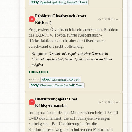
Zylinderkopfdichtung Toyota 2.0 D-4D
Erhöhter Ölverbrauch (trotz
!!
ab 100.000 km
Rückruf)
Progressiver Ölverbrauch ist ein anerkanntes Problem
des 1AD-FTV. Toyota führte Kolbentausch-
Rückrufaktionen durch, aber der Ölverbrauch
verschwand oft nicht vollständig.
Symptome:
Ölstand sinkt rapide zwischen Ölwechseln,
Ölwarnlampe leuchtet; blauer Qualm bei warmem Motor
möglich
1.000–3.000 €
Kolbenringe 1AD-FTV
ANZEIGE
Ölverbrauch Toyota 2.0 D-4D Verso
Überhitzungsgefahr bei
!!
ab 150.000 km
Kühlsystemausfall
Im toyota-forum.de sind Motorschäden beim T25 2.0
D-4D dokumentiert, die auf Kühlsystemversagen
zurückgehen. Bei Überhitzung laufen die
Kühlmittelreste weg und schützen den Motor nicht