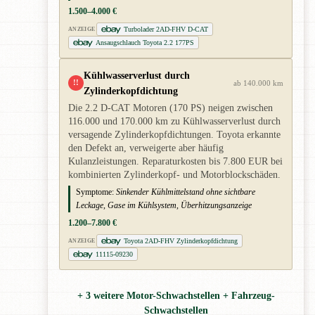
1.500–4.000 €
Turbolader 2AD-FHV D-CAT
ANZEIGE
Ansaugschlauch Toyota 2.2 177PS
Kühlwasserverlust durch
!!
ab 140.000 km
Zylinderkopfdichtung
Die 2.2 D-CAT Motoren (170 PS) neigen zwischen
116.000 und 170.000 km zu Kühlwasserverlust durch
versagende Zylinderkopfdichtungen. Toyota erkannte
den Defekt an, verweigerte aber häufig
Kulanzleistungen. Reparaturkosten bis 7.800 EUR bei
kombinierten Zylinderkopf- und Motorblockschäden.
Symptome:
Sinkender Kühlmittelstand ohne sichtbare
Leckage, Gase im Kühlsystem, Überhitzungsanzeige
1.200–7.800 €
Toyota 2AD-FHV Zylinderkopfdichtung
ANZEIGE
11115-09230
+ 3 weitere Motor-Schwachstellen + Fahrzeug-
Schwachstellen