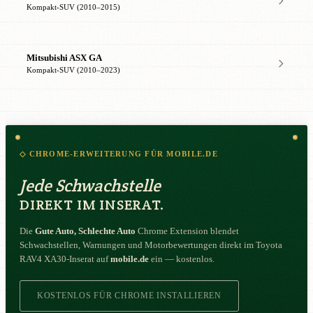
Kompakt-SUV (2010–2015)
Mitsubishi ASX GA
Kompakt-SUV (2010–2023)
◇ CHROME-ERWEITERUNG FÜR MOBILE.DE
Jede Schwachstelle
DIREKT IM INSERAT.
Die
Gute Auto, Schlechte Auto
Chrome Extension blendet
Schwachstellen, Warnungen und Motorbewertungen direkt im Toyota
RAV4 XA30-Inserat auf
mobile.de
ein — kostenlos.
KOSTENLOS FÜR CHROME INSTALLIEREN