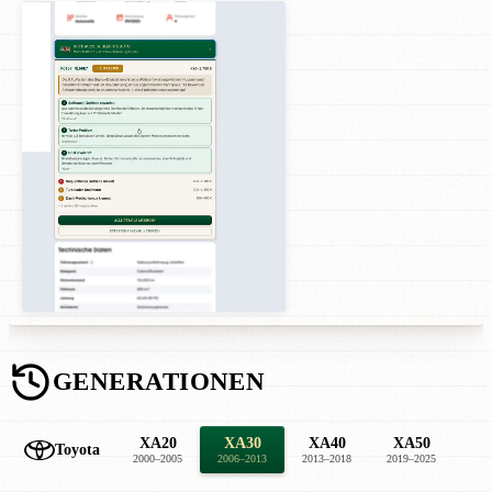
GENERATIONEN
XA20
XA30
XA40
XA50
Toyota
2000–2005
2006–2013
2013–2018
2019–2025