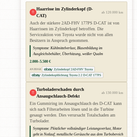
Haarrisse im Zylinderkopf (D-
!!
ab 120.000 km
CAT)
Auch der stärkere 2AD-FHV 177PS D-CAT ist von
Haarrissen im Zylinderkopf betroffen. Die
Serviceaktion von Toyota wurde nicht von allen
Besitzern in Anspruch genommen.
Symptome:
Kühlmittelverlust, Blasenbildung im
Ausgleichsbehälter, Überhitzung, weißer Qualm
2.000–5.500 €
Zylinderkopf 2AD-FHV Toyota
ANZEIGE
Zylinderkopfdichtung Toyota 2.2 D-CAT 177PS
Turboladerschaden durch
!!
ab 130.000 km
Ansaugschlauch-Defekt
Ein Gummiring im Ansaugschlauch des D-CAT kann
sich nach Filterarbeiten lösen und in die Turbine
gesaugt werden. Dies verursacht Totalschaden am
Turbolader.
Symptome:
Plötzlicher vollständiger Leistungsverlust, Motor
geht in Notlauf; metallische Geräusche aus dem Turbobereich