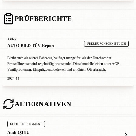
PRÜFBERICHTE
TUEV
ÜBERDURCHSCHNITTLICH
AUTO BILD TÜV-Report
Bleibt auch als älteres Fahrzeug häufiger mängelfrei als der Durchschnitt.
Feststellbremse wird regelmäßig beanstandet. Dieselmodelle leiden unter AGR-
Ventilproblemen, Einspritzventildefekten und erhöhtem Ölverbrauch.
2024-11
ALTERNATIVEN
GLEICHES SEGMENT
Audi Q3 8U