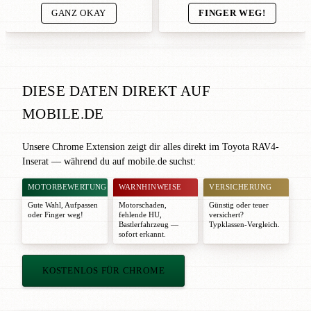
GANZ OKAY
FINGER WEG!
DIESE DATEN DIREKT AUF
MOBILE.DE
Unsere Chrome Extension zeigt dir alles direkt im Toyota RAV4-
Inserat — während du auf mobile.de suchst:
MOTORBEWERTUNG
WARNHINWEISE
VERSICHERUNG
Gute Wahl
,
Aufpassen
Motorschaden,
Günstig oder teuer
oder
Finger weg!
fehlende HU,
versichert?
Bastlerfahrzeug —
Typklassen-Vergleich.
sofort erkannt.
KOSTENLOS FÜR CHROME