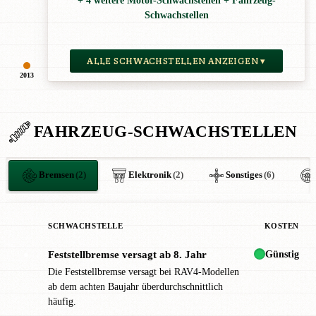
+ 4 weitere Motor-Schwachstellen + Fahrzeug-
Schwachstellen
ALLE SCHWACHSTELLEN ANZEIGEN ▾
2013
FAHRZEUG-SCHWACHSTELLEN
Bremsen
(2)
Elektronik
(2)
Sonstiges
(6)
SCHWACHSTELLE
KOSTEN
Günstig
Feststellbremse versagt ab 8. Jahr
●
Die Feststellbremse versagt bei RAV4-Modellen
ab dem achten Baujahr überdurchschnittlich
häufig.