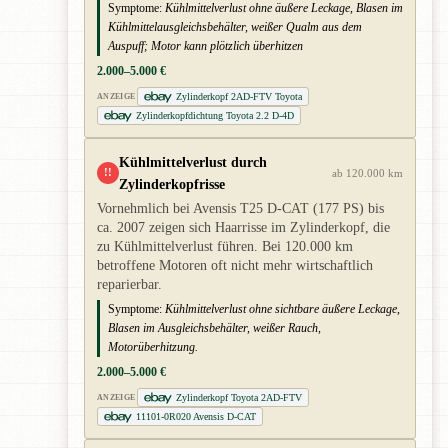
Symptome:
Kühlmittelverlust ohne äußere Leckage, Blasen im
Kühlmittelausgleichsbehälter, weißer Qualm aus dem
Auspuff; Motor kann plötzlich überhitzen
2.000–5.000 €
Zylinderkopf 2AD-FTV Toyota
ANZEIGE
Zylinderkopfdichtung Toyota 2.2 D-4D
Kühlmittelverlust durch
!!
ab 120.000 km
Zylinderkopfrisse
Vornehmlich bei Avensis T25 D-CAT (177 PS) bis
ca. 2007 zeigen sich Haarrisse im Zylinderkopf, die
zu Kühlmittelverlust führen. Bei 120.000 km
betroffene Motoren oft nicht mehr wirtschaftlich
reparierbar.
Symptome:
Kühlmittelverlust ohne sichtbare äußere Leckage,
Blasen im Ausgleichsbehälter, weißer Rauch,
Motorüberhitzung.
2.000–5.000 €
Zylinderkopf Toyota 2AD-FTV
ANZEIGE
11101-0R020 Avensis D-CAT