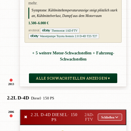
mehr.
Symptome:
Kühlmitteltemperaturanzeige steigt plötzlich stark
an, Kühlmittelverlust, Dampf aus dem Motorraum
1.500–6.000 €
Thermostat 1AD-FTV
ANZEIGE
Wasserpumpe Toyota Avensis 2.0 D-4D T25 T27
+ 5 weitere Motor-Schwachstellen + Fahrzeug-
Schwachstellen
ALLE SCHWACHSTELLEN ANZEIGEN ▾
2013
2.2L D-4D
· Diesel
· 150 PS
2006
2.2L D-4D DIESEL
· 150
2AD-
✖
Schließen
PS
FTV