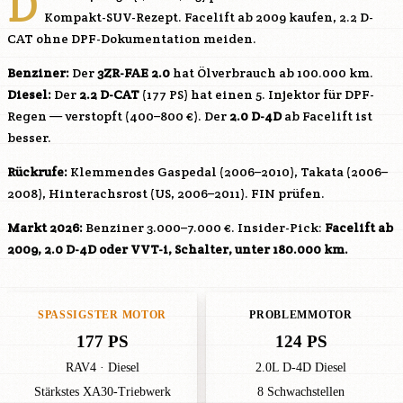
D
Kompakt-SUV-Rezept. Facelift ab 2009 kaufen, 2.2 D-
CAT ohne DPF-Dokumentation meiden.
Benziner:
Der
3ZR-FAE
2.0
hat Ölverbrauch ab 100.000 km.
Diesel:
Der
2.2 D-CAT
(177 PS) hat einen 5. Injektor für DPF-
Regen — verstopft (400–800 €). Der
2.0 D-4D
ab Facelift ist
besser.
Rückrufe:
Klemmendes Gaspedal (2006–2010), Takata (2006–
2008), Hinterachsrost (US, 2006–2011). FIN prüfen.
Markt 2026:
Benziner 3.000–7.000 €. Insider-Pick:
Facelift ab
2009, 2.0 D-4D oder VVT-i, Schalter, unter 180.000 km.
SPASSIGSTER MOTOR
PROBLEMMOTOR
177 PS
124 PS
RAV4 · Diesel
2.0L D-4D Diesel
Stärkstes XA30-Triebwerk
8 Schwachstellen