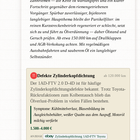
Zahnriemen — die Kette ist wartungsfrei und ein klarer
Fortschritt gegenüber dem riemengetriebenen
Vorgänger. Spürbar zuverlässiger, Injektoren
langlebiger. Hauptthema bleibt der Partikelfilter: im
reinen Kurzstreckenbetrieb regeneriert er schlecht, setzt
sich zu und führt zu Ölverdünnung — daher Ölstand und
Geruch prüfen. Ab etwa 150.000 km auf Drallklappen
und AGR-Verkokung achten. Mit regelmäßigen
Autobahnfahrten und sauberem Öl ein langlebiger
Selbstzünder.
Defekte Zylinderkopfdichtung
!!
ab 120.000 km
Der 1AD-FTV 2.0 D-4D ist für häufige
Zylinderkopfdichtungsdefekte bekannt. Trotz Toyota-
Rückrufaktionen zum Kolbentausch blieb das
Ölverlust-Problem in vielen Fällen bestehen.
Symptome:
Kühlmittelverlust, Blasenbildung im
Ausgleichsbehälter, weißer Qualm aus dem Auspuff, Motoröl
milchig verfärbt
1.500–4.000 €
Zylinderkopfdichtung 1AD-FTV Toyota
ANZEIGE