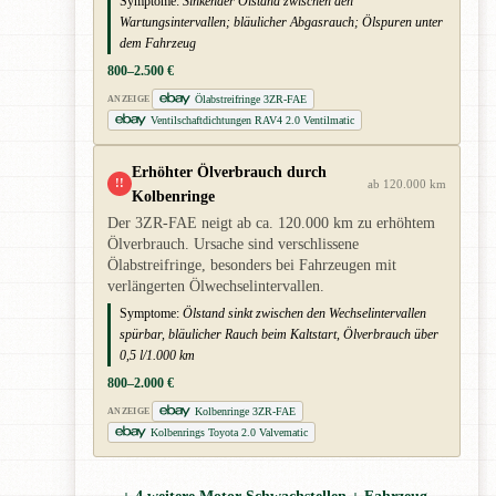
Symptome:
Sinkender Ölstand zwischen den
Wartungsintervallen; bläulicher Abgasrauch; Ölspuren unter
dem Fahrzeug
800–2.500 €
Ölabstreifringe 3ZR-FAE
ANZEIGE
Ventilschaftdichtungen RAV4 2.0 Ventilmatic
Erhöhter Ölverbrauch durch
!!
ab 120.000 km
Kolbenringe
Der 3ZR-FAE neigt ab ca. 120.000 km zu erhöhtem
Ölverbrauch. Ursache sind verschlissene
Ölabstreifringe, besonders bei Fahrzeugen mit
verlängerten Ölwechselintervallen.
Symptome:
Ölstand sinkt zwischen den Wechselintervallen
spürbar, bläulicher Rauch beim Kaltstart, Ölverbrauch über
0,5 l/1.000 km
800–2.000 €
Kolbenringe 3ZR-FAE
ANZEIGE
Kolbenrings Toyota 2.0 Valvematic