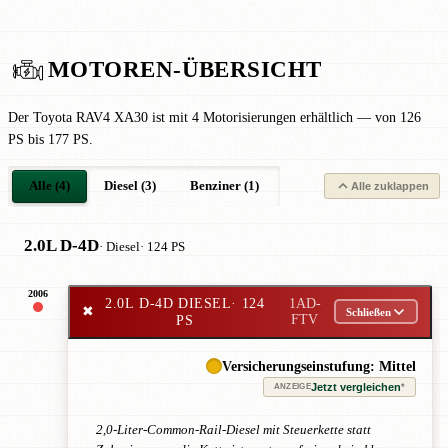
MOTOREN-ÜBERSICHT
Der Toyota RAV4 XA30 ist mit 4 Motorisierungen erhältlich — von 126
PS bis 177 PS.
Alle (4)
Diesel (3)
Benziner (1)
Alle zuklappen
2.0L D-4D
· Diesel
· 124 PS
2006
2.0L D-4D DIESEL
· 124
1AD-
✖
Schließen
PS
FTV
Versicherungseinstufung: Mittel
Jetzt vergleichen
*
ANZEIGE
2,0-Liter-Common-Rail-Diesel mit Steuerkette statt