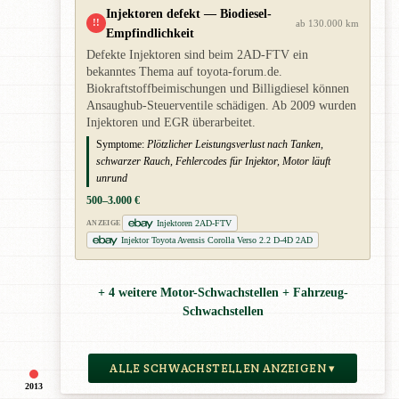
Injektoren defekt — Biodiesel-
!!
ab 130.000 km
Empfindlichkeit
Defekte Injektoren sind beim 2AD-FTV ein
bekanntes Thema auf toyota-forum.de.
Biokraftstoffbeimischungen und Billigdiesel können
Ansaughub-Steuerventile schädigen. Ab 2009 wurden
Injektoren und EGR überarbeitet.
Symptome:
Plötzlicher Leistungsverlust nach Tanken,
schwarzer Rauch, Fehlercodes für Injektor, Motor läuft
unrund
500–3.000 €
Injektoren 2AD-FTV
ANZEIGE
Injektor Toyota Avensis Corolla Verso 2.2 D-4D 2AD
+ 4 weitere Motor-Schwachstellen + Fahrzeug-
Schwachstellen
ALLE SCHWACHSTELLEN ANZEIGEN ▾
2013