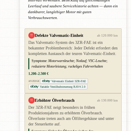
Intervall verwenden. Beim Kauf auf gleichmässigen
Leerlauf und saubere Servicehistorie achten — dann ein
dankbarer, langlebiger Motor mit guten
Verbrauchswerten.
Defekte Valvematic-Einheit
!!
ab 120.000 km
Das Valvematic-System des 3ZR-FAE ist ein
bekannter Problembereich: Jeder Defekt erfordert den
kompletten Austausch der teuren Valvematic-Einheit.
Symptome:
Motorwarnleuchte; Notlauf; VSC-Leuchte;
reduzierte Motorleistung; ruckeliges Fahrverhalten
1.200–2.500 €
Valvematic Einheit 3ZR-FAE
ANZEIGE
Variable Ventilhubsteuerung RAV4 2.0
Erhöhter Ölverbrauch
!!
ab 130.000 km
Der 3ZR-FAE neigt besonders in frühen
Produktionsjahren zu erhöhtem Ölverbrauch.
Ölverluste treten auch am Ölfiltergehäuse und unter
der Steuerkette auf.