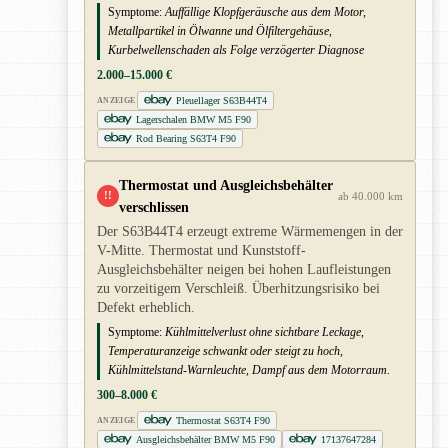
Symptome:
Auffällige Klopfgeräusche aus dem Motor,
Metallpartikel in Ölwanne und Ölfiltergehäuse,
Kurbelwellenschaden als Folge verzögerter Diagnose
2.000–15.000 €
Pleuellager S63B44T4
ANZEIGE
Lagerschalen BMW M5 F90
Rod Bearing S63T4 F90
Thermostat und Ausgleichsbehälter
!!
ab 40.000 km
verschlissen
Der S63B44T4 erzeugt extreme Wärmemengen in der
V-Mitte. Thermostat und Kunststoff-
Ausgleichsbehälter neigen bei hohen Laufleistungen
zu vorzeitigem Verschleiß. Überhitzungsrisiko bei
Defekt erheblich.
Symptome:
Kühlmittelverlust ohne sichtbare Leckage,
Temperaturanzeige schwankt oder steigt zu hoch,
Kühlmittelstand-Warnleuchte, Dampf aus dem Motorraum.
300–8.000 €
Thermostat S63T4 F90
ANZEIGE
Ausgleichsbehälter BMW M5 F90
17137647284