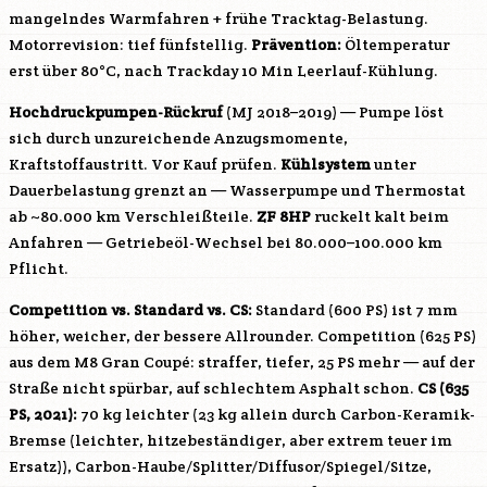
mangelndes Warmfahren + frühe Tracktag-Belastung.
Motorrevision: tief fünfstellig.
Prävention:
Öltemperatur
erst über 80°C, nach Trackday 10 Min Leerlauf-Kühlung.
Hochdruckpumpen-Rückruf
(MJ 2018–2019) — Pumpe löst
sich durch unzureichende Anzugsmomente,
Kraftstoffaustritt. Vor Kauf prüfen.
Kühlsystem
unter
Dauerbelastung grenzt an — Wasserpumpe und Thermostat
ab ~80.000 km Verschleißteile.
ZF 8HP
ruckelt kalt beim
Anfahren — Getriebeöl-Wechsel bei 80.000–100.000 km
Pflicht.
Competition vs. Standard vs. CS:
Standard (600 PS) ist 7 mm
höher, weicher, der bessere Allrounder. Competition (625 PS)
aus dem M8 Gran Coupé: straffer, tiefer, 25 PS mehr — auf der
Straße nicht spürbar, auf schlechtem Asphalt schon.
CS (635
PS, 2021):
70 kg leichter (23 kg allein durch Carbon-Keramik-
Bremse (leichter, hitzebeständiger, aber extrem teuer im
Ersatz)), Carbon-Haube/Splitter/Diffusor/Spiegel/Sitze,