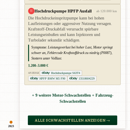
Hochdruckpumpe HPFP Ausfall
!!
ab 120.000 km
Die Hochdruckeinspritzpumpe kann bei hohen
Laufleistungen oder aggressiver Nutzung versagen.
Kraftstoff-Druckabfall verursacht spürbare
Leistungseinbußen und kann Injektoren und
Turbolader sekundär schädigen.
Symptome:
Leistungsverlust bei hoher Last, Motor springt
schwer an, Fehlercode Kraftstoffdruck zu niedrig (P0087),
Stottern unter Volllast.
1.200–3.000 €
Hochdruckpumpe S63T4
ANZEIGE
HPFP BMW M5 F90
13518604229
+ 9 weitere Motor-Schwachstellen + Fahrzeug-
Schwachstellen
ALLE SCHWACHSTELLEN ANZEIGEN →
2023