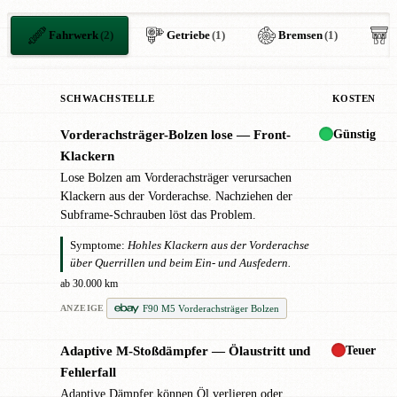
Fahrwerk
(2)
Getriebe
(1)
Bremsen
(1)
E
SCHWACHSTELLE
KOSTEN
Günstig
Vorderachsträger-Bolzen lose — Front-
!
Klackern
Lose Bolzen am Vorderachsträger verursachen
Klackern aus der Vorderachse. Nachziehen der
Subframe-Schrauben löst das Problem.
Symptome:
Hohles Klackern aus der Vorderachse
über Querrillen und beim Ein- und Ausfedern.
ab 30.000 km
F90 M5 Vorderachsträger Bolzen
ANZEIGE
Teuer
Adaptive M-Stoßdämpfer — Ölaustritt und
!
Fehlerfall
Adaptive Dämpfer können Öl verlieren oder