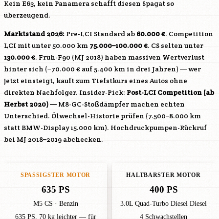
Kein E63, kein Panamera schafft diesen Spagat so
überzeugend.
Marktstand 2026:
Pre-LCI Standard ab
60.000 €
. Competition
LCI mit unter 50.000 km
75.000–100.000 €
. CS selten unter
130.000 €
. Früh-F90 (MJ 2018) haben massiven Wertverlust
hinter sich (−70.000 € auf 5.400 km in drei Jahren) — wer
jetzt einsteigt, kauft zum Tiefstkurs eines Autos ohne
direkten Nachfolger. Insider-Pick:
Post-LCI Competition (ab
Herbst 2020)
— M8-GC-Stoßdämpfer machen echten
Unterschied. Ölwechsel-Historie prüfen (7.500–8.000 km
statt BMW-Display 15.000 km). Hochdruckpumpen-Rückruf
bei MJ 2018–2019 abchecken.
SPASSIGSTER MOTOR
HALTBARSTER MOTOR
635 PS
400 PS
M5 CS · Benzin
3.0L Quad-Turbo Diesel Diesel
635 PS, 70 kg leichter — für
4 Schwachstellen