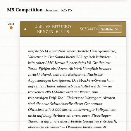
M5 Competition
· Benziner
· 625 PS
2018
4.4L V8 BITURBO
●
S63B44T4
Schließen
BENZIN
· 625 PS
Reifste S63-Generation: überarbeitete Lagergeometrie,
Valvetronic. Der Sound bleibt S63-typisch kultiviert —
kein roher AMG-Krawall, eher tiefes V8-Grollen mit
Turbo-Pfeifen als Akzent. Ab Werk klanglich bewusst
zurückhaltend, was viele Besitzer mit Nachrüst-
Abgasanlagen korrigieren. Das M-xDrive-System kann
auf reinen Hinterradantrieb geschaltet werden — im
trockenen 2WD-Modus wird der Wagen zum
reinrassigen Drift-Tool. Elektrische Wastegate-Aktoren
sind die neue Schwachstelle dieser Generation.
Ölwechsel alle 8.000 km mit hochwertiger Vollsynthese,
nicht auf Longlife-Intervalle vertrauen. Pleuellager-
Thema ist durch die überarbeitete Geometrie entschärft,
aber nicht eliminiert — Ölanalyse bleibt sinnvoll.