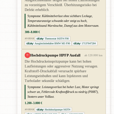
Ausgleichsbehälter neigen bei hohen Laufleistungen
zu vorzeitigem Verschleiß. Überhitzungsrisiko bei
Defekt erheblich.
Symptome:
Kühlmittelverlust ohne sichtbare Leckage,
Temperaturanzeige schwankt oder steigt zu hoch,
Kühlmittelstand-Warnleuchte, Dampf aus dem Motorraum.
300–8.000 €
Thermostat S63T4 F90
ANZEIGE
Ausgleichsbehälter BMW M5 F90
17137647284
Hochdruckpumpe HPFP Ausfall
!!
ab 120.000 km
Die Hochdruckeinspritzpumpe kann bei hohen
Laufleistungen oder aggressiver Nutzung versagen.
Kraftstoff-Druckabfall verursacht spürbare
Leistungseinbußen und kann Injektoren und
Turbolader sekundär schädigen.
Symptome:
Leistungsverlust bei hoher Last, Motor springt
schwer an, Fehlercode Kraftstoffdruck zu niedrig (P0087),
Stottern unter Volllast.
1.200–3.000 €
Hochdruckpumpe S63T4
ANZEIGE