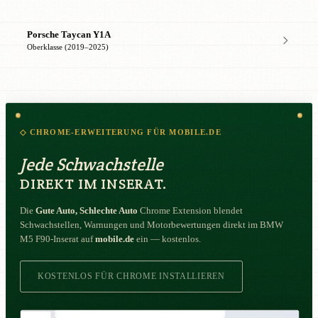
Porsche Taycan Y1A
Oberklasse (2019–2025)
◇ CHROME-ERWEITERUNG FÜR MOBILE.DE
Jede Schwachstelle
DIREKT IM INSERAT.
Die
Gute Auto, Schlechte Auto
Chrome Extension blendet
Schwachstellen, Warnungen und Motorbewertungen direkt im BMW
M5 F90-Inserat auf
mobile.de
ein — kostenlos.
KOSTENLOS FÜR CHROME INSTALLIEREN