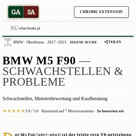
GA
SA
CHROME EXTENSION
🇵🇱 what-breaks.pl
TEILEN
BMW · Oberklasse · 2017–2023
EIGENE SUCHE
BMW M5 F90
—
SCHWACHSTELLEN &
PROBLEME
Schwachstellen, Motorenbewertung und Kaufberatung
★
★
★
★
★
3.9 / 5.0 · Basierend auf 7 Motorvarianten ·
So bewerten wir
er M5 F90 (2017–2023) ist der letzte rein V8-getriebene