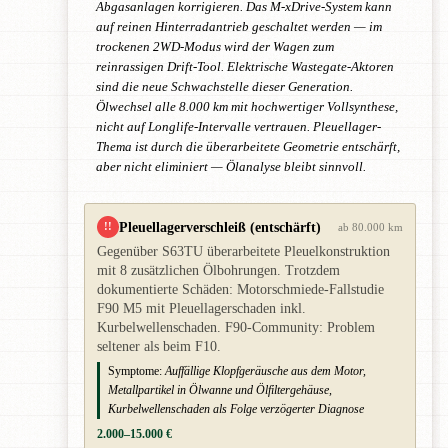
Abgasanlagen korrigieren. Das M-xDrive-System kann
auf reinen Hinterradantrieb geschaltet werden — im
trockenen 2WD-Modus wird der Wagen zum
reinrassigen Drift-Tool. Elektrische Wastegate-Aktoren
sind die neue Schwachstelle dieser Generation.
Ölwechsel alle 8.000 km mit hochwertiger Vollsynthese,
nicht auf Longlife-Intervalle vertrauen. Pleuellager-
Thema ist durch die überarbeitete Geometrie entschärft,
aber nicht eliminiert — Ölanalyse bleibt sinnvoll.
Pleuellagerverschleiß (entschärft)
!!
ab 80.000 km
Gegenüber S63TU überarbeitete Pleuelkonstruktion
mit 8 zusätzlichen Ölbohrungen. Trotzdem
dokumentierte Schäden: Motorschmiede-Fallstudie
F90 M5 mit Pleuellagerschaden inkl.
Kurbelwellenschaden. F90-Community: Problem
seltener als beim F10.
Symptome:
Auffällige Klopfgeräusche aus dem Motor,
Metallpartikel in Ölwanne und Ölfiltergehäuse,
Kurbelwellenschaden als Folge verzögerter Diagnose
2.000–15.000 €