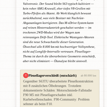
Valvetronic. Der Sound bleibt S63-typisch kultiviert —
kein roher AMG-Krawall, eher tiefes V8-Grollen mit
Turbo-Pfeifen als Akzent. Ab Werk klanglich bewusst
zurückhaltend, was viele Besitzer mit Nachrüst-
Abgasanlagen korrigieren. Das M-xDrive-System kann
auf reinen Hinterradantrieb geschaltet werden — im
trockenen 2WD-Modus wird der Wagen zum
reinrassigen Drift-Tool. Elektrische Wastegate-Aktoren
sind die neue Schwachstelle dieser Generation.
Ölwechsel alle 8.000 km mit hochwertiger Vollsynthese,
nicht auf Longlife-Intervalle vertrauen. Pleuellager-
Thema ist durch die überarbeitete Geometrie entschärft,
aber nicht eliminiert — Ölanalyse bleibt sinnvoll.
Pleuellagerverschleiß (entschärft)
!!
ab 80.000 km
Gegenüber S63TU überarbeitete Pleuelkonstruktion
mit 8 zusätzlichen Ölbohrungen. Trotzdem
dokumentierte Schäden: Motorschmiede-Fallstudie
F90 M5 mit Pleuellagerschaden inkl.
Kurbelwellenschaden. F90-Community: Problem
seltener als beim F10.