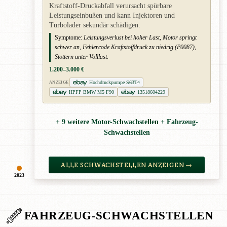
Kraftstoff-Druckabfall verursacht spürbare
Leistungseinbußen und kann Injektoren und
Turbolader sekundär schädigen.
Symptome:
Leistungsverlust bei hoher Last, Motor springt
schwer an, Fehlercode Kraftstoffdruck zu niedrig (P0087),
Stottern unter Volllast.
1.200–3.000 €
Hochdruckpumpe S63T4
ANZEIGE
HPFP BMW M5 F90
13518604229
+ 9 weitere Motor-Schwachstellen + Fahrzeug-
Schwachstellen
ALLE SCHWACHSTELLEN ANZEIGEN →
2023
FAHRZEUG-SCHWACHSTELLEN