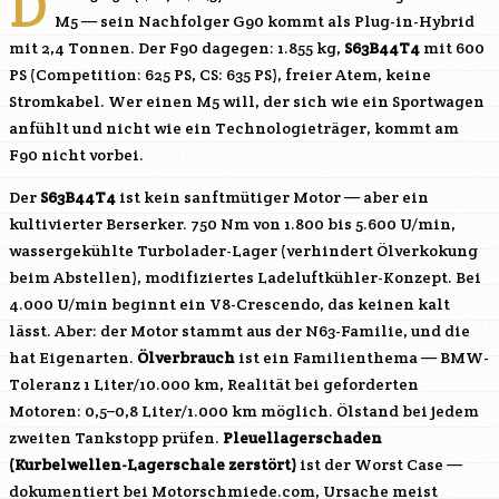
D
M5 — sein Nachfolger G90 kommt als Plug-in-Hybrid
mit 2,4 Tonnen. Der F90 dagegen: 1.855 kg,
S63B44T4
mit 600
PS (Competition: 625 PS, CS: 635 PS), freier Atem, keine
Stromkabel. Wer einen M5 will, der sich wie ein Sportwagen
anfühlt und nicht wie ein Technologieträger, kommt am
F90 nicht vorbei.
Der
S63B44T4
ist kein sanftmütiger Motor — aber ein
kultivierter Berserker. 750 Nm von 1.800 bis 5.600 U/min,
wassergekühlte Turbolader-Lager (verhindert Ölverkokung
beim Abstellen), modifiziertes Ladeluftkühler-Konzept. Bei
4.000 U/min beginnt ein V8-Crescendo, das keinen kalt
lässt. Aber: der Motor stammt aus der
N63
-Familie, und die
hat Eigenarten.
Ölverbrauch
ist ein Familienthema — BMW-
Toleranz 1 Liter/10.000 km, Realität bei geforderten
Motoren: 0,5–0,8 Liter/1.000 km möglich. Ölstand bei jedem
zweiten Tankstopp prüfen.
Pleuellagerschaden
(Kurbelwellen-Lagerschale zerstört)
ist der Worst Case —
dokumentiert bei Motorschmiede.com, Ursache meist