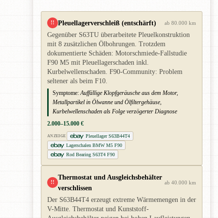
Pleuellagerverschleiß (entschärft)
!!
ab 80.000 km
Gegenüber S63TU überarbeitete Pleuelkonstruktion
mit 8 zusätzlichen Ölbohrungen. Trotzdem
dokumentierte Schäden: Motorschmiede-Fallstudie
F90 M5 mit Pleuellagerschaden inkl.
Kurbelwellenschaden. F90-Community: Problem
seltener als beim F10.
Symptome:
Auffällige Klopfgeräusche aus dem Motor,
Metallpartikel in Ölwanne und Ölfiltergehäuse,
Kurbelwellenschaden als Folge verzögerter Diagnose
2.000–15.000 €
Pleuellager S63B44T4
ANZEIGE
Lagerschalen BMW M5 F90
Rod Bearing S63T4 F90
Thermostat und Ausgleichsbehälter
!!
ab 40.000 km
verschlissen
Der S63B44T4 erzeugt extreme Wärmemengen in der
V-Mitte. Thermostat und Kunststoff-