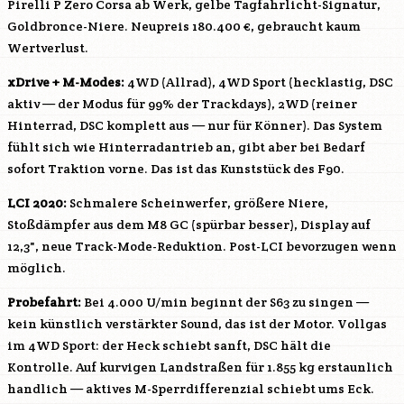
Pirelli P Zero Corsa ab Werk, gelbe Tagfahrlicht-Signatur,
Goldbronce-Niere. Neupreis 180.400 €, gebraucht kaum
Wertverlust.
xDrive + M-Modes:
4WD (Allrad), 4WD Sport (hecklastig, DSC
aktiv — der Modus für 99% der Trackdays), 2WD (reiner
Hinterrad, DSC komplett aus — nur für Könner). Das System
fühlt sich wie Hinterradantrieb an, gibt aber bei Bedarf
sofort Traktion vorne. Das ist das Kunststück des F90.
LCI 2020:
Schmalere Scheinwerfer, größere Niere,
Stoßdämpfer aus dem M8 GC (spürbar besser), Display auf
12,3", neue Track-Mode-Reduktion. Post-LCI bevorzugen wenn
möglich.
Probefahrt:
Bei 4.000 U/min beginnt der
S63
zu singen —
kein künstlich verstärkter Sound, das ist der Motor. Vollgas
im 4WD Sport: der Heck schiebt sanft, DSC hält die
Kontrolle. Auf kurvigen Landstraßen für 1.855 kg erstaunlich
handlich — aktives M-Sperrdifferenzial schiebt ums Eck.