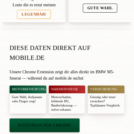
Leute die es ernst meinen
GUTE WAHL
LEGENDÄR!
DIESE DATEN DIREKT AUF
MOBILE.DE
Unsere Chrome Extension zeigt dir alles direkt im BMW M5-
Inserat — während du auf mobile.de suchst:
MOTORBEWERTUNG
WARNHINWEISE
VERSICHERUNG
Gute Wahl
,
Aufpassen
Motorschaden,
Günstig oder teuer
oder
Finger weg!
fehlende HU,
versichert?
Bastlerfahrzeug —
Typklassen-Vergleich.
sofort erkannt.
KOSTENLOS FÜR CHROME