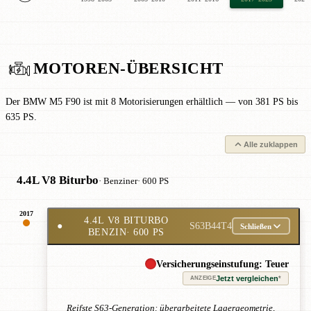
MOTOREN-ÜBERSICHT
Der BMW M5 F90 ist mit 8 Motorisierungen erhältlich — von 381 PS bis
635 PS.
Alle zuklappen
4.4L V8 Biturbo
· Benziner
· 600 PS
2017
4.4L V8 BITURBO
●
S63B44T4
Schließen
BENZIN
· 600 PS
Versicherungseinstufung: Teuer
Jetzt vergleichen
*
ANZEIGE
Reifste S63-Generation: überarbeitete Lagergeometrie,