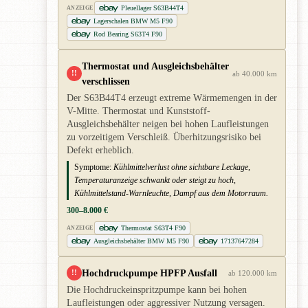
Pleuellager S63B44T4
ANZEIGE
Lagerschalen BMW M5 F90
Rod Bearing S63T4 F90
Thermostat und Ausgleichsbehälter
!!
ab 40.000 km
verschlissen
Der S63B44T4 erzeugt extreme Wärmemengen in der
V-Mitte. Thermostat und Kunststoff-
Ausgleichsbehälter neigen bei hohen Laufleistungen
zu vorzeitigem Verschleiß. Überhitzungsrisiko bei
Defekt erheblich.
Symptome:
Kühlmittelverlust ohne sichtbare Leckage,
Temperaturanzeige schwankt oder steigt zu hoch,
Kühlmittelstand-Warnleuchte, Dampf aus dem Motorraum.
300–8.000 €
Thermostat S63T4 F90
ANZEIGE
Ausgleichsbehälter BMW M5 F90
17137647284
Hochdruckpumpe HPFP Ausfall
!!
ab 120.000 km
Die Hochdruckeinspritzpumpe kann bei hohen
Laufleistungen oder aggressiver Nutzung versagen.