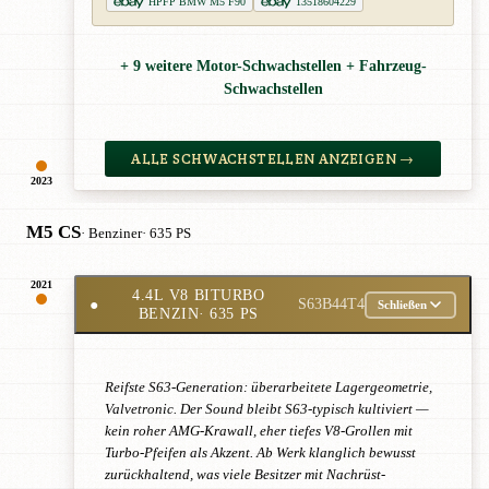
HPFP BMW M5 F90
13518604229
+ 9 weitere Motor-Schwachstellen + Fahrzeug-
Schwachstellen
ALLE SCHWACHSTELLEN ANZEIGEN →
2023
M5 CS
· Benziner
· 635 PS
2021
4.4L V8 BITURBO
●
S63B44T4
Schließen
BENZIN
· 635 PS
Reifste S63-Generation: überarbeitete Lagergeometrie,
Valvetronic. Der Sound bleibt S63-typisch kultiviert —
kein roher AMG-Krawall, eher tiefes V8-Grollen mit
Turbo-Pfeifen als Akzent. Ab Werk klanglich bewusst
zurückhaltend, was viele Besitzer mit Nachrüst-