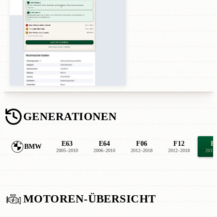
GENERATIONEN
E63
E64
F06
F12
F
BMW
2005–2010
2006–2010
2012–2018
2012–2018
2012
MOTOREN-ÜBERSICHT