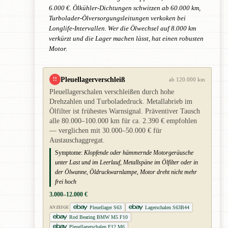
6.000 €. Ölkühler-Dichtungen schwitzen ab 60.000 km,
Turbolader-Ölversorgungsleitungen verkoken bei
Longlife-Intervallen. Wer die Ölwechsel auf 8.000 km
verkürzt und die Lager machen lässt, hat einen robusten
Motor.
Pleuellagerverschleiß
!!
ab 120.000 km
Pleuellagerschalen verschleißen durch hohe
Drehzahlen und Turboladedruck. Metallabrieb im
Ölfilter ist frühestes Warnsignal. Präventiver Tausch
alle 80.000–100.000 km für ca. 2.390 € empfohlen
— verglichen mit 30.000–50.000 € für
Austauschaggregat.
Symptome:
Klopfende oder hämmernde Motorgeräusche
unter Last und im Leerlauf, Metallspäne im Ölfilter oder in
der Ölwanne, Öldruckwarnlampe, Motor dreht nicht mehr
frei hoch
3.000–12.000 €
Pleuellager S63
Lagerschalen S63B44
ANZEIGE
Rod Bearing BMW M5 F10
Pleuellagerschalen F12 M6