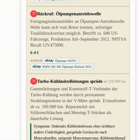
Rückruf: Ölpumpenantriebswelle
!!
Fertigungstoleranzfehler an Ölpumpen-Antriebswelle.
Welle kann sich vom Rotor trennen, sofortiger
Totalöldruckverlust möglich. Betrifft ca. 696 US-
Fahrzeuge, Produktion Juli–September 2012. NHTSA
Recall 12V475000.
0–0 €
Ölpumpe S63TU
ANZEIGE
BMW M5 M6 Ölpumpe Rückruf 2013
Turbo-Kühlmittelleitungen spröde
!!
ab 110.000 km
Gummileitungen und Kunststoff-T-Verbinder der
Turbo-Kühlung werden durch permanente
Strahlungswärme in der V-Mitte spröde. Erstauftreten
ab ca. 100.000 km. Reparaturkit mit
Silikonschläuchen und Messing-T-Stücken als
dauerhafte Lösung.
Symptome:
Sinkendes Kühlmittelniveau ohne sichtbare
äußere Undichtigkeit, gurgelnde Geräusche nach
Motorabstellen, steigende Motortemperatur, Kühlmitteldampf