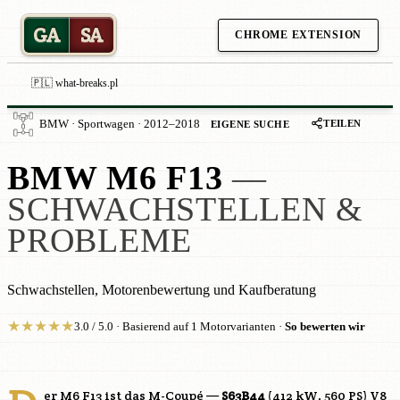
GA
SA
CHROME EXTENSION
🇵🇱 what-breaks.pl
TEILEN
BMW · Sportwagen · 2012–2018
EIGENE SUCHE
BMW M6 F13
—
SCHWACHSTELLEN &
PROBLEME
Schwachstellen, Motorenbewertung und Kaufberatung
★
★
★
★
★
3.0 / 5.0 · Basierend auf 1 Motorvarianten ·
So bewerten wir
er M6 F13 ist das M-Coupé —
S63B44
(412 kW, 560 PS) V8