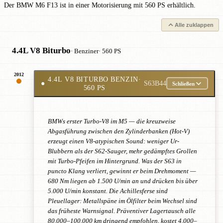
Der BMW M6 F13 ist in einer Motorisierung mit 560 PS erhältlich.
Alle zuklappen
4.4L V8 Biturbo
· Benziner
· 560 PS
2012
4.4L V8 BITURBO BENZIN
·
●
S63B44
Schließen
560 PS
BMWs erster Turbo-V8 im M5 — die kreuzweise
Abgasführung zwischen den Zylinderbanken (Hot-V)
erzeugt einen V8-atypischen Sound: weniger Ur-
Blubbern als der S62-Sauger, mehr gedämpftes Grollen
mit Turbo-Pfeifen im Hintergrund. Was der S63 in
puncto Klang verliert, gewinnt er beim Drehmoment —
680 Nm liegen ab 1.500 U/min an und drücken bis über
5.000 U/min konstant. Die Achillesferse sind
Pleuellager: Metallspäne im Ölfilter beim Wechsel sind
das früheste Warnsignal. Präventiver Lagertausch alle
80.000–100.000 km dringend empfohlen, kostet 4.000–