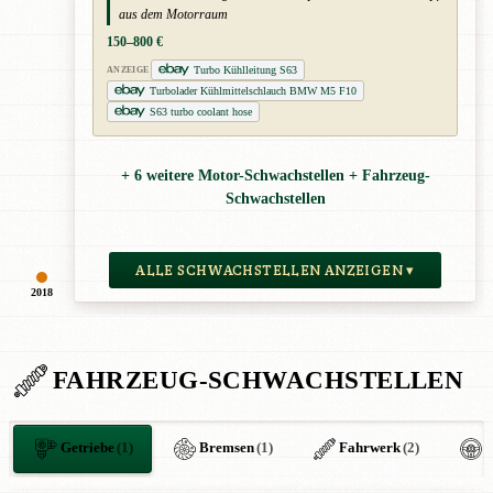
aus dem Motorraum
150–800 €
Turbo Kühlleitung S63
ANZEIGE
Turbolader Kühlmittelschlauch BMW M5 F10
S63 turbo coolant hose
+ 6 weitere Motor-Schwachstellen + Fahrzeug-
Schwachstellen
ALLE SCHWACHSTELLEN ANZEIGEN ▾
2018
FAHRZEUG-SCHWACHSTELLEN
Getriebe
(1)
Bremsen
(1)
Fahrwerk
(2)