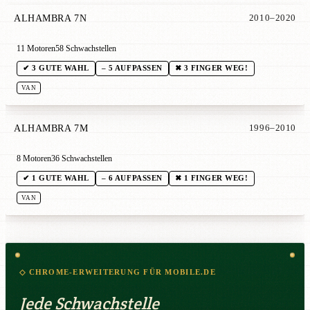
ALHAMBRA 7N
2010–2020
11 Motoren
58 Schwachstellen
✔ 3 GUTE WAHL
– 5 AUFPASSEN
✖ 3 FINGER WEG!
VAN
ALHAMBRA 7M
1996–2010
8 Motoren
36 Schwachstellen
✔ 1 GUTE WAHL
– 6 AUFPASSEN
✖ 1 FINGER WEG!
VAN
◇ CHROME-ERWEITERUNG FÜR MOBILE.DE
Jede Schwachstelle