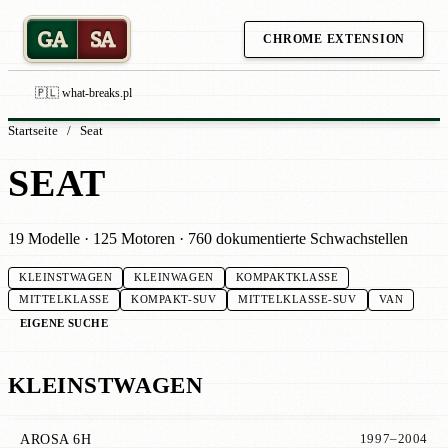
GA
SA
CHROME EXTENSION
🇵🇱 what-breaks.pl
Startseite
/
Seat
SEAT
19 Modelle · 125 Motoren · 760 dokumentierte Schwachstellen
KLEINSTWAGEN
KLEINWAGEN
KOMPAKTKLASSE
MITTELKLASSE
KOMPAKT-SUV
MITTELKLASSE-SUV
VAN
EIGENE SUCHE
KLEINSTWAGEN
AROSA 6H
1997–2004