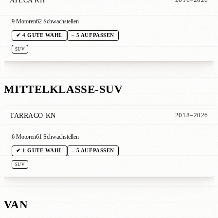
ATECA KH
2016–2026
9 Motoren
62 Schwachstellen
✔ 4 GUTE WAHL
– 5 AUFPASSEN
SUV
MITTELKLASSE-SUV
TARRACO KN
2018–2026
6 Motoren
61 Schwachstellen
✔ 1 GUTE WAHL
– 5 AUFPASSEN
SUV
VAN