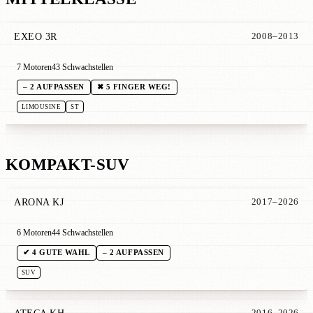
EXEO 3R
2008–2013
7 Motoren
43 Schwachstellen
– 2 AUFPASSEN
✖ 5 FINGER WEG!
LIMOUSINE
ST
KOMPAKT-SUV
ARONA KJ
2017–2026
6 Motoren
44 Schwachstellen
✔ 4 GUTE WAHL
– 2 AUFPASSEN
SUV