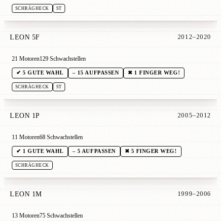
SCHRÄGHECK
ST
LEON 5F
2012–2020
21 Motoren
129 Schwachstellen
✔ 5 GUTE WAHL
– 15 AUFPASSEN
✖ 1 FINGER WEG!
SCHRÄGHECK
ST
LEON 1P
2005–2012
11 Motoren
68 Schwachstellen
✔ 1 GUTE WAHL
– 5 AUFPASSEN
✖ 5 FINGER WEG!
SCHRÄGHECK
LEON 1M
1999–2006
13 Motoren
75 Schwachstellen