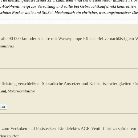
e Hochleistungsklasse seiner Zeit. Zahnriemen hat bei diesem Motor absolute Prio
 AGR-Ventil neigt zur Versottung und sollte bei Gebrauchtkauf direkt kontrolliert
chützt Nockenwelle und Stößel. Mechanisch ein ehrlicher, wartungsintensiver Dies
alle 90.000 km oder 5 Jahre mit Wasserpumpe Pflicht. Bei vernachlässigtem We
Riemenriss
eistung verschleißen. Sporadische Aussetzer und Kaltstartschwierigkeiten kü
 Lauf, Motorwarnleuchte
 TDI
 zum Verkoken und Feststecken. Ein defektes AGR-Ventil führt zu spürbarem L
rlust spürbar