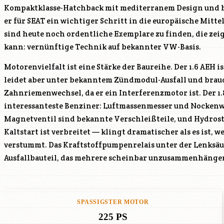
Kompaktklasse-Hatchback mit mediterranem Design und 
er für SEAT ein wichtiger Schritt in die europäische Mittel
sind heute noch ordentliche Exemplare zu finden, die zeig
kann: vernünftige Technik auf bekannter VW-Basis.
Motorenvielfalt ist eine Stärke der Baureihe. Der 1.6
AEH
is
leidet aber unter bekanntem Zündmodul-Ausfall und bra
Zahnriemenwechsel, da er ein Interferenzmotor ist. Der 1
interessanteste Benziner: Luftmassenmesser und Nockenwe
Magnetventil sind bekannte Verschleißteile, und Hydros
Kaltstart ist verbreitet — klingt dramatischer als es ist
verstummt. Das Kraftstoffpumpenrelais unter der Lenksäul
Ausfallbauteil, das mehrere scheinbar unzusammenhängen
SPASSIGSTER MOTOR
225 PS