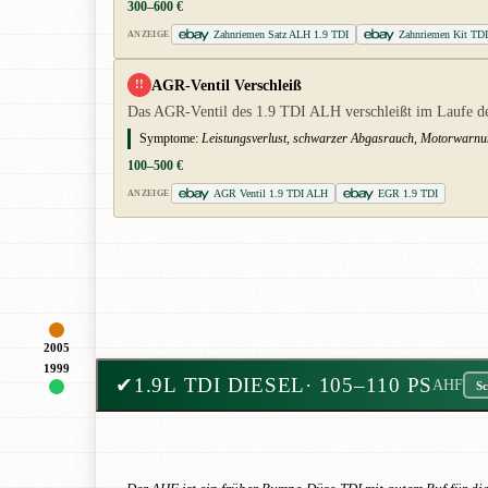
300–600 €
Zahnriemen Satz ALH 1.9 TDI
Zahnriemen Kit TD
ANZEIGE
AGR-Ventil Verschleiß
!!
Das AGR-Ventil des 1.9 TDI ALH verschleißt im Laufe der 
Symptome:
Leistungsverlust, schwarzer Abgasrauch, Motorwarnu
100–500 €
AGR Ventil 1.9 TDI ALH
EGR 1.9 TDI
ANZEIGE
2005
1999
✔
1.9L TDI DIESEL
· 105–110 PS
AHF
Sc