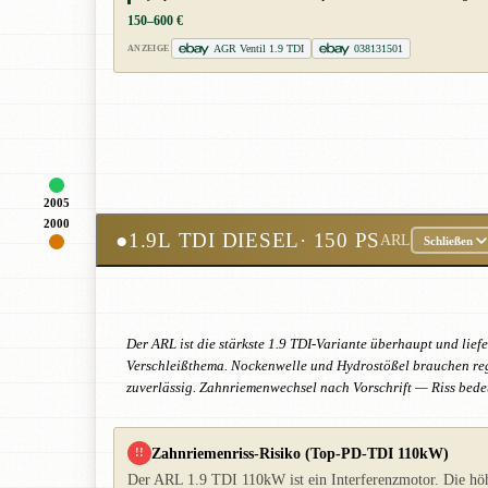
150–600 €
AGR Ventil 1.9 TDI
038131501
ANZEIGE
2005
2000
●
1.9L TDI DIESEL
· 150 PS
ARL
Schließen
Der ARL ist die stärkste 1.9 TDI-Variante überhaupt und lief
Verschleißthema. Nockenwelle und Hydrostößel brauchen rege
zuverlässig. Zahnriemenwechsel nach Vorschrift — Riss bede
Zahnriemenriss-Risiko (Top-PD-TDI 110kW)
!!
Der ARL 1.9 TDI 110kW ist ein Interferenzmotor. Die höh