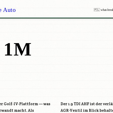
e Auto
🇵🇱 what-brea
 1M
er Golf-IV-Plattform — was
Der 1.9 TDI
AHF
ist der verl
erwandt macht. Als
AGR-Ventil im Blick behalt