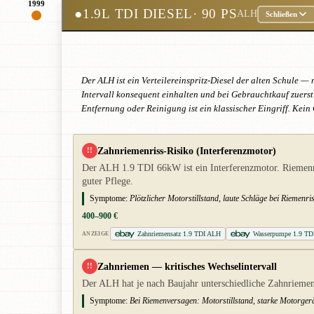
1999
●
1.9L TDI DIESEL
· 90 PS
ALH
Schließen
Der ALH ist ein Verteilereinspritz-Diesel der alten Schule —
Intervall konsequent einhalten und bei Gebrauchtkauf zuerst
Entfernung oder Reinigung ist ein klassischer Eingriff. Kei
Zahnriemenriss-Risiko (Interferenzmotor)
!!
Der ALH 1.9 TDI 66kW ist ein Interferenzmotor. Riemenr
guter Pflege.
Symptome:
Plötzlicher Motorstillstand, laute Schläge bei Riemenri
400–900 €
Zahnriemensatz 1.9 TDI ALH
Wasserpumpe 1.9 TD
ANZEIGE
Zahnriemen — kritisches Wechselintervall
!!
Der ALH hat je nach Baujahr unterschiedliche Zahnriemen-
Symptome:
Bei Riemenversagen: Motorstillstand, starke Motorgerä