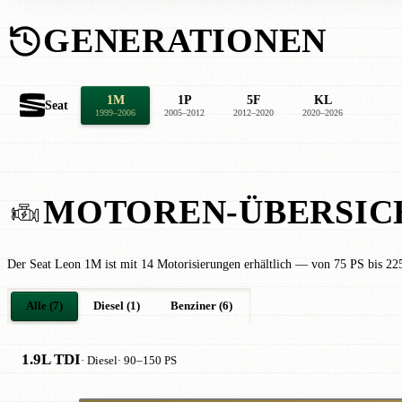
GENERATIONEN
1M
1P
5F
KL
Seat
1999–2006
2005–2012
2012–2020
2020–2026
MOTOREN-ÜBERSIC
Der Seat Leon 1M ist mit 14 Motorisierungen erhältlich — von 75 PS bis 225
Alle (7)
Diesel (1)
Benziner (6)
1.9L TDI
· Diesel
· 90–150 PS