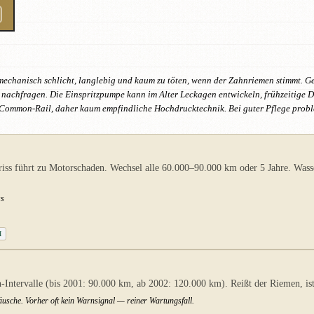
 mechanisch schlicht, langlebig und kaum zu töten, wenn der Zahnriemen stimmt. Ge
 nachfragen. Die Einspritzpumpe kann im Alter Leckagen entwickeln, frühzeitige Di
n Common-Rail, daher kaum empfindliche Hochdrucktechnik. Bei guter Pflege proble
iss führt zu Motorschaden. Wechsel alle 60.000–90.000 km oder 5 Jahre. Was
ss
I
Intervalle (bis 2001: 90.000 km, ab 2002: 120.000 km). Reißt der Riemen, ist 
usche. Vorher oft kein Warnsignal — reiner Wartungsfall.