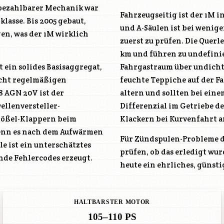
bezahlbarer Mechanik war
Fahrzeugseitig ist der 1M 
klasse. Bis 2005 gebaut,
und A-Säulen ist bei wenig
en, was der 1M wirklich
zuerst zu prüfen. Die Quer
km und führen zu undefini
t ein solides Basisaggregat,
Fahrgastraum über undicht
ucht regelmäßigen
feuchte Teppiche auf der F
.8
AGN
20V ist der
altern und sollten bei eine
llenversteller-
Differenzial im Getriebe de
tößel-Klappern beim
Klackern bei Kurvenfahrt 
, wenn es nach dem Aufwärmen
Für Zündspulen-Probleme de
e ist ein unterschätztes
prüfen, ob das erledigt wu
de Fehlercodes erzeugt.
heute ein ehrliches, günst
HALTBARSTER MOTOR
105–110 PS