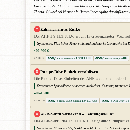
Der AHF ist ein früher Pumpe-Düse-TDI mit gutem Ruf für di
Einspritzeinheit kann bei nachlässiger Wartung verschleißen.
Thema. Ölwechsel kürzer als Herstellervorgabe durchführen s
Zahnriemenriss-Risiko
!!
Der AHF 1.9 TDI 81kW ist ein Interferenzmotor. Wechsel 
Symptome:
Plötzlicher Motorstillstand und starke Geräusche bei 
400–900 €
Zahnriemensatz 1.9 TDI AHF
Wasserpumpe AHF
ANZEIGE
Pumpe-Düse Einheit verschlissen
!!
Die Pumpe-Düse-Einheiten des AHF können bei hoher Laufl
Symptome:
Sporadische Aussetzer, schlechter Kaltstart, unrunder
400–1.500 €
Pumpe-Düse Einheit 1.9 TDI AHF
PD Injektor 1.9
ANZEIGE
AGR-Ventil verkokend – Leistungsverlust
!!
Das AGR-Ventil des 1.9 TDI AHF neigt durch Rußpartikel
Symptome:
Motorleuchte, Glühlampe blinkt, ca. 15 PS Leistungsve