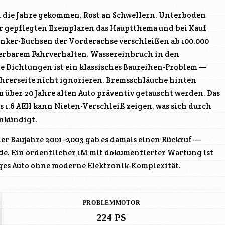
in die Jahre gekommen. Rost an Schwellern, Unterboden
er gepflegten Exemplaren das Hauptthema und bei Kauf
lenker-Buchsen der Vorderachse verschleißen ab 100.000
erbarem Fahrverhalten. Wassereinbruch in den
e Dichtungen ist ein klassisches Baureihen-Problem —
ahrerseite nicht ignorieren. Bremsschläuche hinten
m über 20 Jahre alten Auto präventiv getauscht werden. Das
s 1.6
AEH
kann Nieten-Verschleiß zeigen, was sich durch
ankündigt.
r Baujahre 2001–2003 gab es damals einen Rückruf —
rde. Ein ordentlicher 1M mit dokumentierter Wartung ist
iges Auto ohne moderne Elektronik-Komplexität.
PROBLEMMOTOR
224 PS