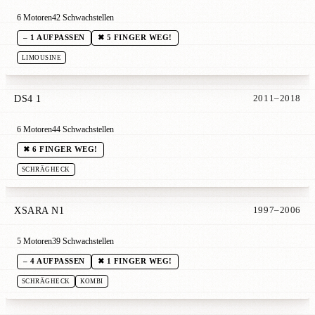
6 Motoren
42 Schwachstellen
– 1 AUFPASSEN
✖ 5 FINGER WEG!
LIMOUSINE
DS4 1
2011–2018
6 Motoren
44 Schwachstellen
✖ 6 FINGER WEG!
SCHRÄGHECK
XSARA N1
1997–2006
5 Motoren
39 Schwachstellen
– 4 AUFPASSEN
✖ 1 FINGER WEG!
SCHRÄGHECK
KOMBI