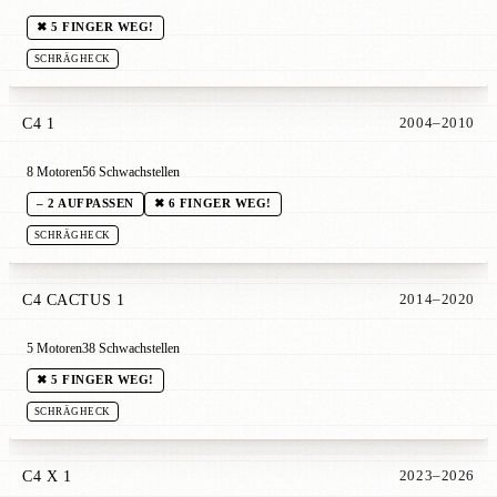
✖ 5 FINGER WEG!
SCHRÄGHECK
C4 1
2004–2010
8 Motoren
56 Schwachstellen
– 2 AUFPASSEN
✖ 6 FINGER WEG!
SCHRÄGHECK
C4 CACTUS 1
2014–2020
5 Motoren
38 Schwachstellen
✖ 5 FINGER WEG!
SCHRÄGHECK
C4 X 1
2023–2026