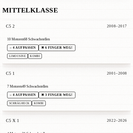
MITTELKLASSE
C5 2
2008–2017
10 Motoren
68 Schwachstellen
– 4 AUFPASSEN
✖ 6 FINGER WEG!
LIMOUSINE
KOMBI
C5 1
2001–2008
7 Motoren
49 Schwachstellen
– 4 AUFPASSEN
✖ 3 FINGER WEG!
SCHRÄGHECK
KOMBI
C5 X 1
2022–2026