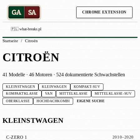
GA
SA
CHROME EXTENSION
🇵🇱 what-breaks.pl
Startseite
/
Citroën
CITROËN
41 Modelle · 46 Motoren · 524 dokumentierte Schwachstellen
KLEINSTWAGEN
KLEINWAGEN
KOMPAKT-SUV
KOMPAKTKLASSE
VAN
MITTELKLASSE
MITTELKLASSE-SUV
EIGENE SUCHE
OBERKLASSE
HOCHDACHKOMBI
KLEINSTWAGEN
C-ZERO 1
2010–2020