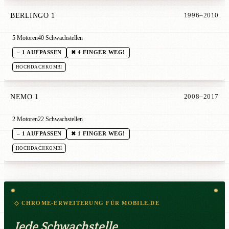
BERLINGO 1
1996–2010
5 Motoren
40 Schwachstellen
– 1 AUFPASSEN
✖ 4 FINGER WEG!
HOCHDACHKOMBI
NEMO 1
2008–2017
2 Motoren
22 Schwachstellen
– 1 AUFPASSEN
✖ 1 FINGER WEG!
HOCHDACHKOMBI
◇ CHROME-ERWEITERUNG FÜR MOBILE.DE
Jede Schwachstelle