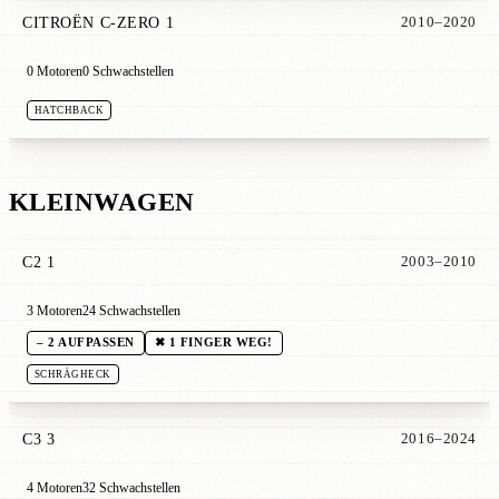
CITROËN C-ZERO 1
2010–2020
0 Motoren
0 Schwachstellen
HATCHBACK
KLEINWAGEN
C2 1
2003–2010
3 Motoren
24 Schwachstellen
– 2 AUFPASSEN
✖ 1 FINGER WEG!
SCHRÄGHECK
C3 3
2016–2024
4 Motoren
32 Schwachstellen