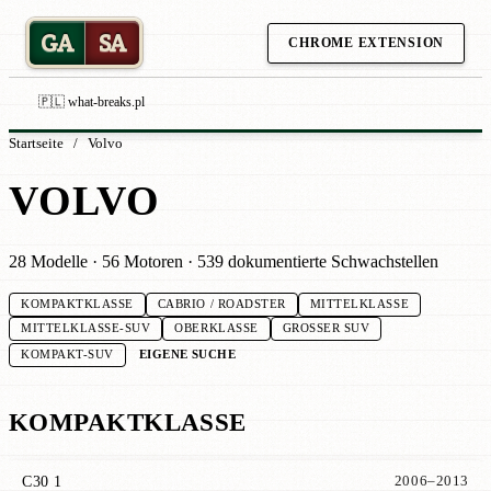
GA
SA
CHROME EXTENSION
🇵🇱 what-breaks.pl
Startseite
/
Volvo
VOLVO
28 Modelle · 56 Motoren · 539 dokumentierte Schwachstellen
KOMPAKTKLASSE
CABRIO / ROADSTER
MITTELKLASSE
MITTELKLASSE-SUV
OBERKLASSE
GROSSER SUV
EIGENE SUCHE
KOMPAKT-SUV
KOMPAKTKLASSE
C30 1
2006–2013