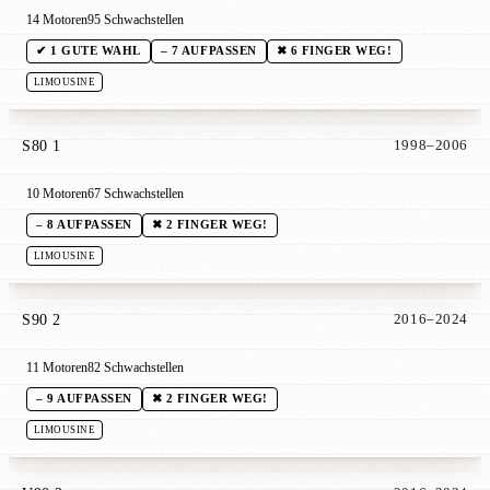
14 Motoren
95 Schwachstellen
✔ 1 GUTE WAHL
– 7 AUFPASSEN
✖ 6 FINGER WEG!
LIMOUSINE
S80 1
1998–2006
10 Motoren
67 Schwachstellen
– 8 AUFPASSEN
✖ 2 FINGER WEG!
LIMOUSINE
S90 2
2016–2024
11 Motoren
82 Schwachstellen
– 9 AUFPASSEN
✖ 2 FINGER WEG!
LIMOUSINE