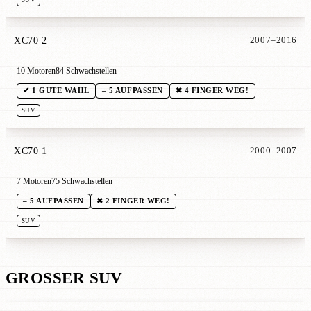
SUV
XC70 2
2007–2016
10 Motoren
84 Schwachstellen
✔ 1 GUTE WAHL
– 5 AUFPASSEN
✖ 4 FINGER WEG!
SUV
XC70 1
2000–2007
7 Motoren
75 Schwachstellen
– 5 AUFPASSEN
✖ 2 FINGER WEG!
SUV
GROSSER SUV