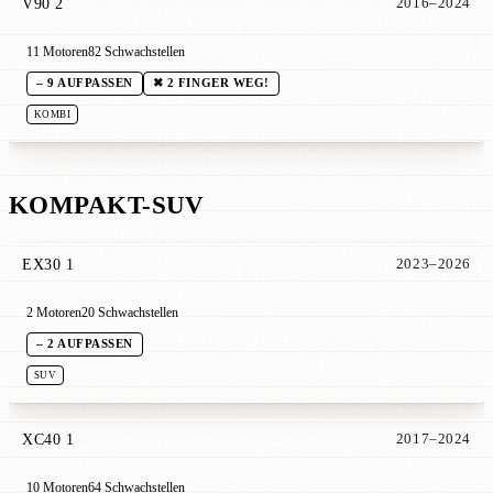
V90 2
2016–2024
11 Motoren
82 Schwachstellen
– 9 AUFPASSEN
✖ 2 FINGER WEG!
KOMBI
KOMPAKT-SUV
EX30 1
2023–2026
2 Motoren
20 Schwachstellen
– 2 AUFPASSEN
SUV
XC40 1
2017–2024
10 Motoren
64 Schwachstellen