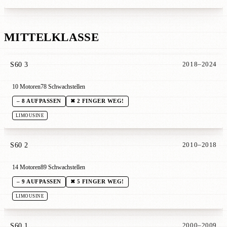
MITTELKLASSE
S60 3
2018–2024
10 Motoren
78 Schwachstellen
– 8 AUFPASSEN
✖ 2 FINGER WEG!
LIMOUSINE
S60 2
2010–2018
14 Motoren
89 Schwachstellen
– 9 AUFPASSEN
✖ 5 FINGER WEG!
LIMOUSINE
S60 1
2000–2009