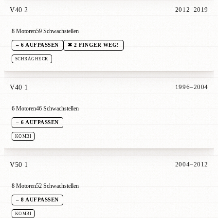
V40 2
2012–2019
8 Motoren
59 Schwachstellen
– 6 AUFPASSEN
✖ 2 FINGER WEG!
SCHRÄGHECK
V40 1
1996–2004
6 Motoren
46 Schwachstellen
– 6 AUFPASSEN
KOMBI
V50 1
2004–2012
8 Motoren
52 Schwachstellen
– 8 AUFPASSEN
KOMBI